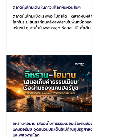
ตลาดหุ้นไทยเด่น ในภาวะที่โลกผันผวนสั้นๆ
ตลาดหุ้นไทยแข็งแรงพอ ไปต่อได้ : ตลาดหุ้นหลักทั่ว
โลกในระยะสั้นสะเทือนหลังสงครามในพื้นที่ช่องแคบฮ
อร์มุซปะทุ ส่งน้ำมันพุ่งกระฉูด ร้อยละ 10 ซ้ำเติม
วิกฤตชิปเซมิคอนดักเตอร์ถล่มตลาดหุ้นสหรัฐ ญี่ปุ่น
และเกาหลีร่วงระนาว สวนทางตลาดหุ้นไทย (SET
Index) ความปั่นป่วนของตลาดทุนในสัปดาห์ที่ผ่าน
มากระตุ้นให้ อัตราความกลัว (VIX Index) ปรับตัว
สูงขึ้นเกือบร้อยละ 10 สู่ระดับ 18.4 จุด สะท้อนการ
ไหลออกของเงินทุนอย่างเร่งด่วนออกจากกลุ่ม
อุตสาหกรรมยอดนิยมอย่าง AI และผู้ผลิตชิป
อย่างไรก็ตาม ตลาดหุ้นไทยก
อิหร่าน-โอมาน เสนอเก็บค่าธรรมเนียมเรือผ่านช่อง
แคบฮอร์มุซ จุดชนวนประเด็นใหม่ด้านภูมิรัฐศาสตร์
และพลังงานโลก