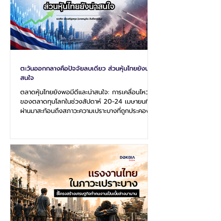
ตะวันออกกลางคือปัจจัยลบเดียว ส่วนหุ้นไทยยังน่า
สนใจ
ตลาดหุ้นไทยยังพอมีดีและน่าสนใจ: การเคลื่อนไหว
ของตลาดทุนโลกในช่วงสัปดาห์ 20-24 เมษายนที่
ผ่านมาสะท้อนถึงสภาวะความเปราะบางที่ถูกประคองไว้
ด้วยกระแสการลงทุนในเทคโนโลยีปัญญาประดิษฐ์ ใน
ขณะที่ความขัดแย้งทางภูมิรัฐศาสตร์ใน
ตะวันออกกลางกลายเป็นแรงกดดันหลักที่ขับดันราคา
น้ำมันและอัตราเงินเฟ้อให้ทรงตัวในระดับสูง การ
วิเคราะห์เชิงลึกชี้ให้เห็นว่าสภาวะการลงทุนในระยะสั้น
จะเป็นช่วงเวลาแห่งการตัดสินใจครั้งสำคัญของนัก
ลงทุน เนื่องจากมีการประชุมของธนาคารกลางหลัก
ทั้งในสหรัฐและญี่ปุ่น รวมถึงการรายงา