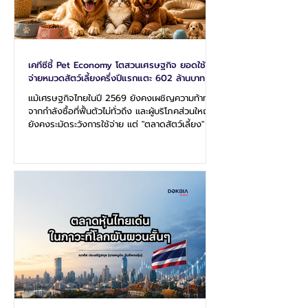
เคทีซีชี้ Pet Economy โตสวนเศรษฐกิจ ยอดใช้
จ่ายหมวดสัตว์เลี้ยงครึ่งปีแรกแตะ 602 ล้านบาท
แม้เศรษฐกิจไทยในปี 2569 ยังคงเผชิญความท้าทาย
จากกำลังซื้อที่ฟื้นตัวไม่ทั่วถึง และผู้บริโภคส่วนใหญ่
ยังคงระมัดระวังการใช้จ่าย แต่ "ตลาดสัตว์เลี้ยง" ยัง
คงเป็นหนึ่งในไม่กี่หมวดธุรกิจที่เติบโตอย่างต่อเนื่อง
สะท้อนการเปลี่ยนผ่านจากแนวคิดการเลี้ยงสัตว์แบบ
ดั้งเดิมสู่ยุค “Pet Parent” ที่เจ้าของให้ความสำคัญ
กับสุขภาพ ความเป็นอยู่ และคุณภาพชีวิตของสัตว์
เลี้ยง ไม่ต่างจากสมาชิกในครอบครัว ส่งผลให้การใช้
จ่ายด้านอาหารสัตว์เลี้ยง ผลิตภัณฑ์ดูแลสุขภาพ การ
รักษาพยาบาล ประกันสัตว์เลี้ยง รวมถึงบริกา