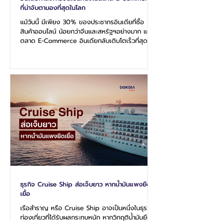
ที่น่าจับตามองที่สุดในโลก
แม้วันนี้ มีเพียง 30% ของประชากรอินเดียที่ซื้อ
สินค้าออนไลน์ น้อยกว่าจีนและสหรัฐฯอย่างมาก แต่
ตลาด E-Commerce อินเดียกลับเติบโตเร็วที่สุดใน
โลก เฉลี่ยถึง 23% ต่อปี โดยมีแรงหนุนจาก
อินเทอร์เน็ตความเร็วสูง ระบบชำระเงิน และระบบโลจิ
สติกส์ที่เชื่อมถึงเมืองต่างๆ ทำให้ผู้บริโภค "เมือง
รอง" กลายเป็นกำลังซื้อหลักที่นิยมสินค้าพรีเมียมไม่
ต่างจากผู้บริโภคในเมืองใหญ่ ในปัจจุบัน
แพลตฟอร์ม Flipkart และ Amazon India ครอง
ตลาด E-Commerce อินเดีย โดยทั้งคู่เร่งพัฒนา
"Quick-Commerce" ส่งของเร็ว...
ธุรกิจ Cruise Ship ส่อเจ็บยาว หากน้ำมันแพงยืด
เยื้อ
เรือสำราญ หรือ Cruise Ship อาจเป็นหนึ่งในธุรกิจ
ท่องเที่ยวที่ได้รับผลกระทบหนัก หากวิกฤติน้ำมันยืด