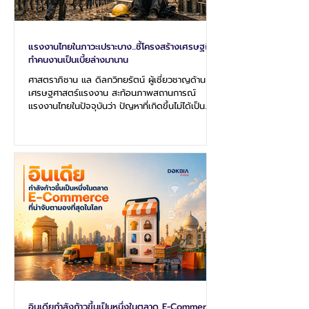
แรงงานไทยในภาวะเปราะบาง...ชี้โครงสร้างเศรษฐกิจ
ทำคนงานเป็นเบี้ยล่างมานาน
ศาสตราภิชาน แล ดิลกวิทยรัตน์ ผู้เชี่ยวชาญด้าน
เศรษฐศาสตร์แรงงาน สะท้อนภาพสถานการณ์
แรงงานไทยในปัจจุบันว่า ปัญหาที่เกิดขึ้นไม่ได้เป็น
เพียงผลกระทบจากวิกฤตเศรษฐกิจระยะสั้นเท่านั้น
แต่เป็นผลสะสมจากโครงสร้างเศรษฐกิจไทยที่ทำให้
แรงงานอยู่ในสถานะ “เบี้ยล่าง” ของการพัฒนามา
อย่างต่อเนื่องยาวนานหลายสิบปี โดยระบุว่าตลอด
ช่วงกว่า 50 ปีที่ผ่านมา การพัฒนาเศรษฐกิจไทยมุ่ง
เน้นการส่งเสริมการลงทุน การให้สิทธิประโยชน์แก่
ภาคธุรกิจ และการดึงดูดทุนจากทั้งในและต่างประเทศ
เป็นหลัก ขณะที่แรงงานซึ่งเป็นอีกด้
อินเดียกำลังก้าวขึ้นเป็นหนึ่งในตลาด E-Commerce