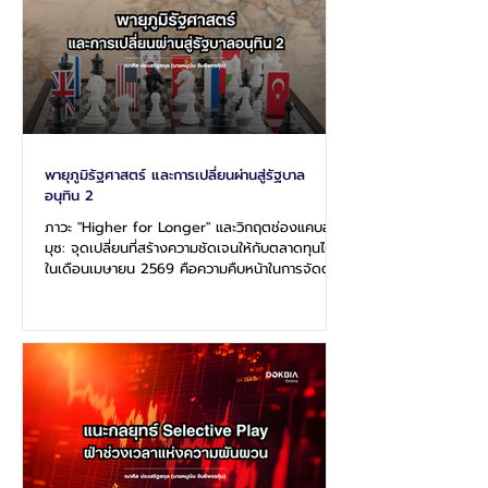
กลับเข้าสู่โต๊ะพูดคุยอีกครั้ง คำถามคือ… ทำไมต้องเป็น
ปากีสถาน?
พายุภูมิรัฐศาสตร์ และการเปลี่ยนผ่านสู่รัฐบาล
อนุทิน 2
ภาวะ "Higher for Longer" และวิกฤตช่องแคบฮอร์
มุซ: จุดเปลี่ยนที่สร้างความชัดเจนให้กับตลาดทุนไทย
ในเดือนเมษายน 2569 คือความคืบหน้าในการจัดตั้ง
รัฐบาลชุดใหม่โดย นายอนุทิน ชาญวีรกูล นายก
รัฐมนตรี ได้นำคณะรัฐมนตรี (ครม.) ทั้ง 35 คน เข้า
เฝ้าฯ ถวายสัตย์ปฏิญาณก่อนปฏิบัติหน้าที่ในวันที่ 6
เมษายน 2569 รัฐบาลชุดนี้ถูกจับตามองอย่างมากใน
ฐานะรัฐบาลที่มีพรรคภูมิใจไทยเป็นแกนนำ ซึ่งเน้น
หนักไปที่นโยบาย "เสถียรภาพทางการคลัง" และการ
สานต่อโครงการลงทุนภาครัฐที่ค้างท่ออยู่ โดยเฉพาะ
ในช่วง 4 เดือนที่ผ่า