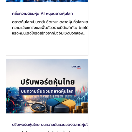
คลื่นความนิยมหุ้น AI หนุนตลาดหุ้นโลก
ตลาดหุ้นโลกเป็นขาขึ้นชัดเจน: ตลาดหุ้นทั่วโลกแสดง
ความแข็งแกร่งและฟื้นตัวอย่างมีนัยสำคัญ โดยได้รับ
แรงหนุนเชิงโครงสร้างจากปัจจัยเชิงบวกสอง
ประการหลัก ประการแรกคือรายงานผลประกอบการที่
ยอดเยี่ยมของบริษัทเทคโนโลยีชั้นนำระดับโลกที่ได้รับ
อานิสงส์จากการลงทุนโครงสร้างพื้นฐานด้านปัญญา
ประดิษฐ์ (AI Infrastructure) และประการที่สองคือ
ความหวังเกี่ยวกับการเจรจาขยายเวลาหยุดยิง
ระหว่างสหรัฐอเมริกาและอิหร่าน ส่งผลให้ดัชนีสำคัญ
อย่าง S&P 500, Nasdaq และ Nikkei 225 ทะยาน
ขึ้นทำสถิติสูงสุดเป็นประวัติการ
ปรับพอร์ตหุ้นไทย บนความผันผวนของตลาดหุ้นโลก