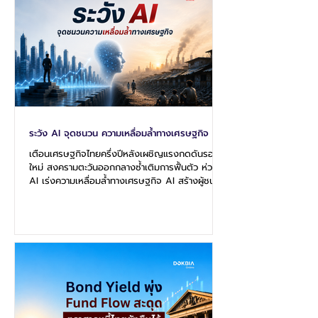
ทำงานร่วมกับหน่วยงานต่าง ๆ ทั้งภาครัฐและรัฐบาล
กลาง...
ระวัง AI จุดชนวน ความเหลื่อมล้ำทางเศรษฐกิจ
เตือนเศรษฐกิจไทยครึ่งปีหลังเผชิญแรงกดดันรอบ
ใหม่ สงครามตะวันออกกลางซ้ำเติมการฟื้นตัว ห่วง
AI เร่งความเหลื่อมล้ำทางเศรษฐกิจ AI สร้างผู้ชนะ
และผู้แพ้ ในอีกด้านหนึ่ง แม้เศรษฐกิจโลกจะเผชิญ
ความไม่แน่นอน แต่กระแสการลงทุนด้าน AI และดาต้า
เซ็นเตอร์กลับเติบโตอย่างรวดเร็ว ส่งผลให้หลาย
ประเทศยังคงมีการลงทุนในระดับสูง โดยมองว่า ภาพ
เศรษฐกิจในปัจจุบันกำลังสะท้อนความแตกต่าง
ระหว่างผู้ได้รับประโยชน์และผู้ได้รับผลกระทบอย่าง
ชัดเจน ทั้งนี้กลุ่มธุรกิจขนาดใหญ่ที่อยู่ใน
อุตสาหกรรมแห่งอนาคต เช่น AI ดาต้า