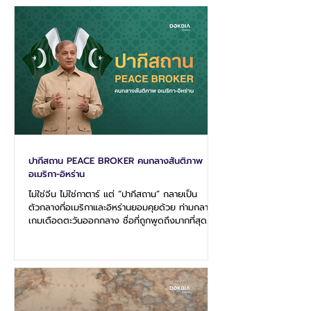
ฟื้นตัวได้ยาก โดย ศ.ดร.ตีรณ พงศ์มฆพัฒน์ นัก
เศรษฐศาสตร์มหภาค เตือนว่าไทยต้องเร่งรับมือก่อน
สถานการณ์ลุกลาม มุมมองดังกล่าวประเมินว่า แม้
สงครามอิหร่านอาจลดระดับความรุนแรงลงในไม่กี่
สัปดาห์ข้างหน้า แต่ความไม่แน่นอนด้านพล
ปากีสถาน PEACE BROKER คนกลางสันติภาพ
อเมริกา-อิหร่าน
ไม่ใช่จีน ไม่ใช่กาตาร์ แต่ “ปากีสถาน” กลายเป็น
ตัวกลางที่อเมริกาและอิหร่านยอมคุยด้วย ท่ามกลาง
เกมเดือดตะวันออกกลาง ชื่อที่ถูกพูดถึงมากที่สุด
ตอนนี้ไม่ใช่จีนหรือกาตาร์ แต่คือ ปากีสถาน ประเทศที่
หลายคนอาจไม่ได้คาดคิด กลับกลายเป็นสะพานเชื่อม
ระหว่างวอชิงตันและเตหะราน ในช่วงที่สถานการณ์
เสี่ยงลุกลามเป็นสงครามเต็มรูปแบบ ล่าสุด ปากีสถาน
เป็นผู้ผลักดันข้อเสนอ หยุดยิง 2 สัปดาห์ และเสนอ
กรอบเจรจาแบบ 2 เฟส เพื่อเปิดทางให้ทั้งสองฝ่าย