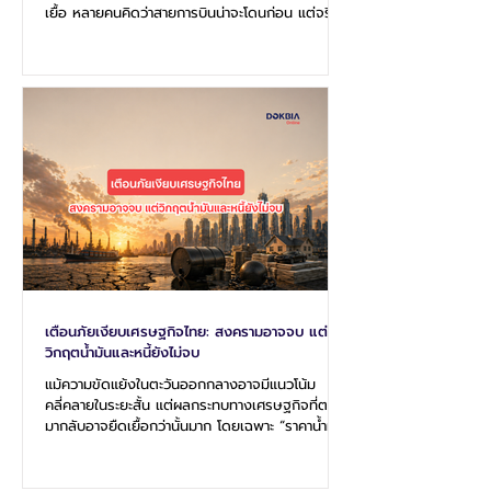
เยื้อ หลายคนคิดว่าสายการบินน่าจะโดนก่อน แต่จริงๆ
เรือสำราญใช้น้ำมันมหาศาล เพราะไม่ได้มีแค่การขับ
เคลื่อนเรือ แต่ยังต้องจ่ายพลังงานตลอด 24
ชั่วโมง เหมือนโรงแรมลอยน้ำขนาดใหญ่ ทั้งแอร์ ร้าน
อาหาร ไฟฟ้า สระว่ายน้ำ และระบบต่างๆ บนเรือ เมื่อ
ราคาน้ำมันพุ่ง ต้นทุนของบริษัทก็เพิ่มขึ้นทันที และมัก
ส่งต่อมายังผู้โดยสาร ผ่านราคาตั๋วที่แพงขึ้น โปรโมชั่
นที่ลดลง หรือบางสายเรืออาจเก็บค่าธรรมเนียมน้ำม
เตือนภัยเงียบเศรษฐกิจไทย: สงครามอาจจบ แต่
วิกฤตน้ำมันและหนี้ยังไม่จบ
แม้ความขัดแย้งในตะวันออกกลางอาจมีแนวโน้ม
คลี่คลายในระยะสั้น แต่ผลกระทบทางเศรษฐกิจที่ตาม
มากลับอาจยืดเยื้อกว่านั้นมาก โดยเฉพาะ “ราคาน้ำมัน
แพง” และ “ภาระหนี้ 3 ภาคส่วน” ที่กำลังกดทับ
เศรษฐกิจไทยอย่างเงียบๆ จนถูกนิยามว่าเป็น
Silence Crisis หรือ “วิกฤตเงียบ” ที่ทำให้ประเทศ