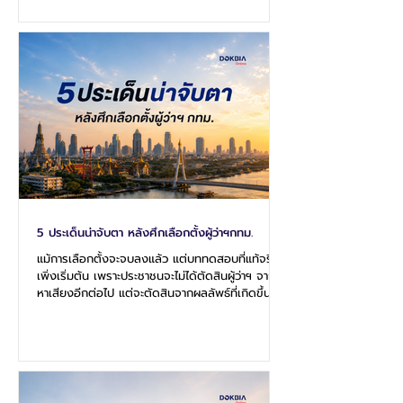
กับปัญญาประดิษฐ์ (AI) เซมิคอนดักเตอร์ และ
อุปกรณ์อิเล็กทรอนิกส์ ขณะที่ภาคอสังหาริมทรัพย์
ซึ่งเคยเป็นแรงขับเคลื่อนหลักของเศรษฐกิจ ยังคง
เผชิญแรงกดดันและฟื้นตัวได้อย่างจำกัด ข้อมูลดัง
กล่าวสะท้อนว่า จีนกำลังพยายามปรับโครงสร้าง
เศรษฐกิจจากการพึ่งพาการลงทุนด้านอสั
5 ประเด็นน่าจับตา หลังศึกเลือกตั้งผู้ว่าฯกทม.
แม้การเลือกตั้งจะจบลงแล้ว แต่บททดสอบที่แท้จริง
เพิ่งเริ่มต้น เพราะประชาชนจะไม่ได้ตัดสินผู้ว่าฯ จากคำ
หาเสียงอีกต่อไป แต่จะตัดสินจากผลลัพธ์ที่เกิดขึ้น
จริงในช่วง 4 ปีข้างหน้า ประเด็นแรกคือ การเร่งแก้
ปัญหาเชิงโครงสร้างของกรุงเทพมหานคร ไม่ว่าจะ
เป็นน้ำท่วม การจราจร ฝุ่น PM2.5 การจัดการขยะ
และคุณภาพชีวิตของคนเมือง ซึ่งล้วนเป็นปัญหาที่
สะสมมานานและต้องอาศัยความต่อเนื่องในการดำเนิน
นโยบาย อีกประเด็นที่น่าจับตาคือ ความสามารถในการ