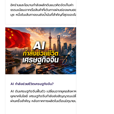
อิหร่านและโอมานกำลังผลักดันแนวคิดจัดเก็บค่า
ธรรมเนียมจากเรือสินค้าที่เดินทางผ่านช่องแคบฮอร์
มุซ หนึ่งในเส้นทางขนส่งน้ำมันที่สำคัญที่สุดของโลก
โดยโอมานเสนอให้จัดเก็บในรูปแบบ "ค่าบริการ" เพื่อ
นำไปสนับสนุนความปลอดภัยและการบริหารจัดการ
เส้นทางเดินเรือ ขณะที่อิหร่านต้องการให้มีการจัดเก็บ
ในลักษณะบังคับ ซึ่งสะท้อนความพยายามในการเพิ่ม
บทบาทและอำนาจเหนือช่องแคบแห่งนี้ ข้อเสนอดัง
กล่าวได้รับการจับตาอย่างใกล้ชิดจากสหรัฐฯ และชาติ
ตะวันตก เนื่องจากมองว่าช่องแคบฮอร์มุซเป็นเส้น
ทางเดินเรือสากลที่ท
AI กำลังช่วยชีวิตเศรษฐกิจจีน?
AI ดันเศรษฐกิจจีนฟื้นตัว เปลี่ยนจากยุคอสังหาฯ สู่
ยุคเทคโนโลยี เศรษฐกิจจีนกำลังส่งสัญญาณเปลี่ยน
ผ่านครั้งสำคัญ หลังภาคการผลิตในเดือนมิถุนายน
กลับมาขยายตัวอีกครั้ง ท่ามกลางแรงหนุนจาก
อุตสาหกรรมเทคโนโลยีขั้นสูง โดยเฉพาะสินค้าเกี่ยว