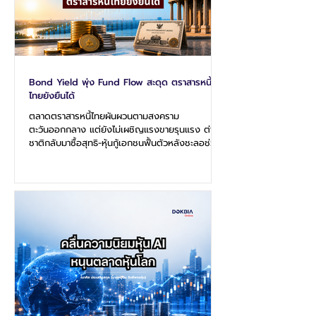
Bond Yield พุ่ง Fund Flow สะดุด ตราสารหนี้
ไทยยังยืนได้
ตลาดตราสารหนี้ไทยผันผวนตามสงคราม
ตะวันออกกลาง แต่ยังไม่เผชิญแรงขายรุนแรง ต่าง
ชาติกลับมาซื้อสุทธิ-หุ้นกู้เอกชนฟื้นตัวหลังชะลอช่วง
วิกฤต ตลาดตราสารหนี้ไทยในช่วงครึ่งแรกของปี
2569 ยังคงเผชิญความผันผวนจากปัจจัยภายนอก
โดยเฉพาะความตึงเครียดทางภูมิรัฐศาสตร์ใน
ตะวันออกกลางที่ส่งผลต่อทิศทางอัตราผลตอบแทน
พันธบัตรทั่วโลก อย่างไรก็ตาม ภาพรวมของตลาด
ยังสะท้อนความแข็งแกร่งในหลายด้าน ทั้งกระแสเงิน
ทุนต่างชาติที่ยังไหลเข้าสุทธิ การกลับมาของการออก
หุ้นกู้ภาคเอกชน และความต้องการลงทุนในตราสาร
หนี้คุณภา