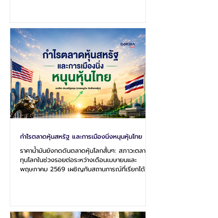
เทคโนโลยีที่ร้อนแรงและปัจจัยเสี่ยงทางภูมิรัฐศาสตร์
ตลาดหุ้นโลกในระยะ 1-2 สัปดาห์ข้างหน้าถูกประเมินว่า
เป็น "จุดเปลี่ยนสำคัญ" (Crucial Pivot) ทั้งนี้การพุ่ง
ทะยานของดัชนีกลุ่มเทคโนโลยีในสหรัฐและญี่ปุ่นจนทำ
สถิติสูงสุดใหม่เป็นประวัติการณ์ สวนทางกับ
บรรยากาศความตึงเครียดในช่องแคบฮอร์มุซที่ทวี
ความรุนแรงขึ้น...
กำไรตลาดหุ้นสหรัฐ และการเมืองนิ่งหนุนหุ้นไทย
ราคาน้ำมันยังกดดันตลาดหุ้นโลกสั้นๆ: สภาวะตลาด
ทุนโลกในช่วงรอยต่อระหว่างเดือนเมษายนและ
พฤษภาคม 2569 เผชิญกับสถานการณ์ที่เรียกได้ว่า
เป็น "จุดเปลี่ยนเชิงโครงสร้าง" (Structural
Inflection Point) ที่สำคัญที่สุดในรอบทศวรรษ การ
วิเคราะห์ภาพรวมในช่วงที่ผ่านมาดังกล่าวแสดงให้เห็น
ถึงการแยกตัว (Divergence) ระหว่างดัชนีตลาดใน
กลุ่มประเทศพัฒนาแล้วและตลาดเกิดใหม่ที่ชัดเจนขึ้น