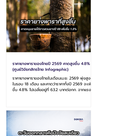
อย่างยิ่งยวด โดยมีปัจจัยขับเคลื่อนหลักจากผล
ประกอบการไตรมาส 1 ของกลุ่มเทคโนโลยีในสหรัฐที่
เติบโตอย่างก้าวกระโดด ผสมผสานกับข
ราคายางพาราของไทยปี 2569 คาดสูงขึ้น 4.8%
(ศูนย์วิจัยกสิกรไทย Infographic)
ราคายางพาราของไทยในเดือนเม.ย. 2569 พุ่งสูงสุด
ในรอบ 18 เดือน และคาดว่าราคาทั้งปี 2569 จะเพิ่ม
ขึ้น 4.8% ไปเฉลี่ยอยู่ที่ 63.2 บาทต่อกก. จากแรง
หนุนของอุปทานตึงตัวและความต้องการเพิ่ม ในปี
2569 คาดว่า ผลผลิตยางพาราอาจตึงตัวโดยเฉพาะ
ในผู้ผลิตหลักอย่างไทยและอินโดนีเซีย จากการเผชิญ
เอลนีโญและปุ๋ยเคมีแพง/ขาดแคลน ประกอบกับความ
ต้องการใช้ที่เพิ่มขึ้นทั้งในอุตสาหกรรมถุงมือ
ยางพาราเพื่อทดแทนถุงมือยางสังเคราะห์ราคาแพง
และอุตสาหกรรมรถยนต์ที่คาดว่ารถยนต์สะสมในจีนจะ
เพิ่มขึ้น หนุนการใช้ยางล้อและชิ้