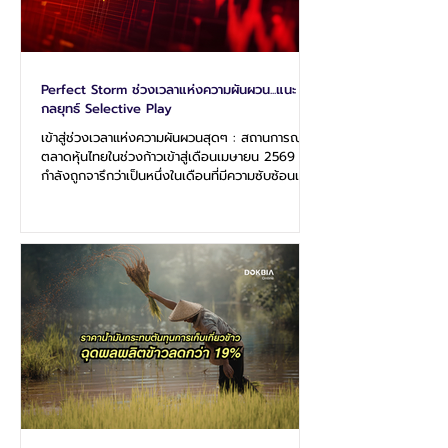
Perfect Storm ช่วงเวลาแห่งความผันผวน...แนะ
กลยุทธ์ Selective Play
เข้าสู่ช่วงเวลาแห่งความผันผวนสุดๆ : สถานการณ์
ตลาดหุ้นไทยในช่วงก้าวเข้าสู่เดือนเมษายน 2569
กำลังถูกจารึกว่าเป็นหนึ่งในเดือนที่มีความซับซ้อนและ
ท้าทายที่สุดในประวัติศาสตร์ตลาดทุนไทย เมื่อแรงขับ
เคลื่อนจากปัจจัยภายในประเทศที่กำลังมีความชัดเจน
อย่างยิ่งจากการจัดตั้งรัฐบาล “อนุทิน 2” ต้องโคจร
มาปะทะกับพายุ Perfect Storm จากวิกฤตการณ์
พลังงานโลกที่ปะทุขึ้นอย่างรุนแรงในช่วงปลายเดือน
มีนาคม ทิศทางของดัชนีตลาดหลักทรัพย์แห่ง
ประเทศไทย (SET Index) ในเดือนนี้จึงเปรียบเสมือน
การเดินอยู่บนเส้นลวด