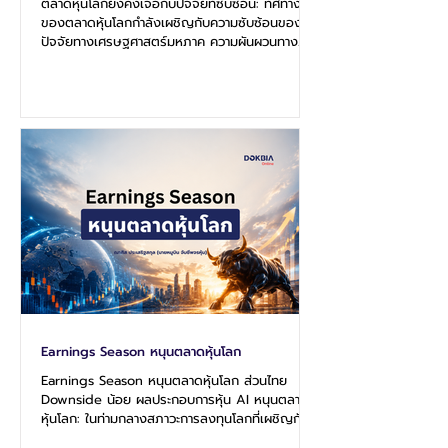
ตลาดหุ้นโลกยังคงเจอกับปัจจัยที่ซับซ้อน: ทิศทาง
ของตลาดหุ้นโลกกำลังเผชิญกับความซับซ้อนของ
ปัจจัยทางเศรษฐศาสตร์มหภาค ความผันผวนทาง
ภูมิรัฐศาสตร์ และการเปลี่ยนแปลงเชิงโครงสร้าง
ของกลไกตลาดในระดับจุลภาค บ่งชี้ถึงสภาวะที่นัก
ลงทุนทั่วโลกกำลังตกอยู่ในภาวะหลีกเลี่ยงความเสี่ยง
(Risk-off Sentiment) อย่างรุนแรง ซึ่งถูกขับ
เคลื่อนด้วยแรงกดดันจากการพุ่งขึ้นของอัตราผล
ตอบแทนพันธบัตรรัฐบาลสหรัฐอเมริกาที่ทะยานแตะ
ระดับสูงสุดนับตั้งแต่วิกฤตการเงินโลกในปี 2551
ประกอบกับความกังวลที่ทวีความรุนแรงขึ้นเก
Earnings Season หนุนตลาดหุ้นโลก
Earnings Season หนุนตลาดหุ้นโลก ส่วนไทย
Downside น้อย ผลประกอบการหุ้น AI หนุนตลาด
หุ้นโลก: ในท่ามกลางสภาวะการลงทุนโลกที่เผชิญกับ
ความแยกส่วนอย่างรุนแรงระหว่างปัจจัยพื้นฐานทาง