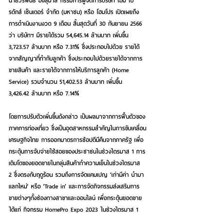
นายวีรพันธ์ อังสุมาลี
 กรรมการผู้จัดการบริษัท โฮม โป
รดักส์ เซ็นเตอร์ จำกัด (มหาชน) หรือ โฮมโปร เปิดเผยถึง
การดำเนินงานงวด 9 เดือน สิ้นสุดวันที่ 30 กันยายน 2566 
ว่า บริษัทฯ มีรายได้รวม 54,645.14 ล้านบาท เพิ่มขึ้น 
3,723.57 ล้านบาท หรือ 7.31% ซึ่งประกอบไปด้วย รายได้
จากสัญญาที่ทำกับลูกค้า ซึ่งประกอบไปด้วยรายได้จากการ
ขายสินค้า และรายได้จากการให้บริการลูกค้า (Home 
Service) รวมจำนวน 51,402.53 ล้านบาท เพิ่มขึ้น 
3,426.42 ล้านบาท หรือ 7.14%
โดยการปรับตัวเพิ่มขึ้นดังกล่าว เป็นผลมาจากการฟื้นตัวของ
ภาคการท่องเที่ยว ซึ่งเป็นอุตสาหกรรมสำคัญในการขับเคลื่อน
เศรษฐกิจไทย การออกมาตรการช้อปดีมีคืนจากภาครัฐ เพื่อ
กระตุ้นการจับจ่ายใช้สอยของประชาชนในช่วงไตรมาส 1 การ
เติบโตของยอดขายในกลุ่มสินค้าทำความเย็นในช่วงไตรมาส 
2 ซึ่งตรงกับฤดูร้อน รวมถึงการจัดแคมเปญ ‘เก่ามีค่า นำมา
แลกใหม่’ หรือ ‘Trade in’ และการจัดกิจกรรมส่งเสริมการ
ขายต่างๆทั้งช่องทางสาขาและออนไลน์ เพื่อกระตุ้นยอดขาย 
ได้แก่ กิจกรรม HomePro Expo 2023 ในช่วงไตรมาส 1 