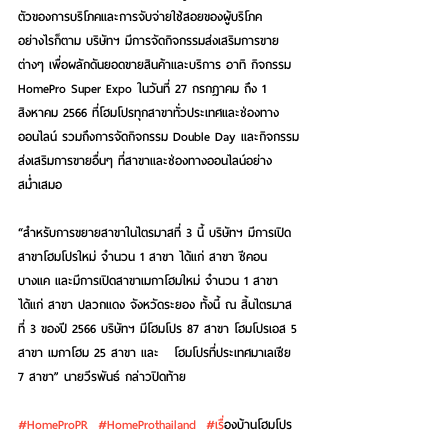
ตัวของการบริโภคและการจับจ่ายใช้สอยของผู้บริโภค 
อย่างไรก็ตาม บริษัทฯ มีการจัดกิจกรรมส่งเสริมการขาย
ต่างๆ เพื่อผลักดันยอดขายสินค้าและบริการ อาทิ กิจกรรม 
HomePro Super Expo ในวันที่ 27 กรกฎาคม ถึง 1 
สิงหาคม 2566 ที่โฮมโปรทุกสาขาทั่วประเทศและช่องทาง
ออนไลน์ รวมถึงการจัดกิจกรรม Double Day และกิจกรรม
ส่งเสริมการขายอื่นๆ ที่สาขาและช่องทางออนไลน์อย่าง
สม่ำเสมอ
“สำหรับการขยายสาขาในไตรมาสที่ 3 นี้ บริษัทฯ มีการเปิด
สาขาโฮมโปรใหม่ จำนวน 1 สาขา ได้แก่ สาขา ซีคอน 
บางแค และมีการเปิดสาขาเมกาโฮมใหม่ จำนวน 1 สาขา 
ได้แก่ สาขา ปลวกแดง จังหวัดระยอง ทั้งนี้ ณ สิ้นไตรมาส
ที่ 3 ของปี 2566 บริษัทฯ มีโฮมโปร 87 สาขา โฮมโปรเอส 5 
สาขา เมกาโฮม 25 สาขา และ   โฮมโปรที่ประเทศมาเลเซีย 
7 สาขา” 
นายวีรพันธ์ 
กล่าวปิดท้าย
#HomeProPR
#HomeProthailand
#เร
ื่องบ้านโฮมโปร