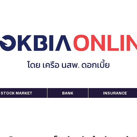
STOCK MARKET
BANK
INSURANCE