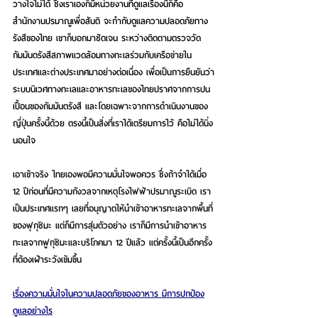
วางใจไม่ได้ ซึ่งเราเองก็มีหน่วยงานที่ดูแลเรื่องนี้ก็คือ
สำนักงานปรมาณูเพื่อสันติ จะกำกับดูแลความปลอดภัยทาง
รังสีของไทย เขาก็บอกมาชัดเจน ระหว่างติดตามตรวจวัด
กัมมันตรังสีสภาพแวดล้อมทางทะเลร่วมกับเครือข่ายใน
ประเทศและต่างประเทศมาอย่างต่อเนื่อง เพื่อเป็นการยืนยันว่า
ระบบนิเวศทางทะเลและอาหารทะเลของไทยปราศจากการปน
เปื้อนของกัมมันตรังสี และโดยเฉพาะจากการดำเนินงานของ
ญี่ปุ่นครั้งนี้ด้วย ตรงนี้เป็นสิ่งที่เราได้เตรียมการไว้ คือไม่ได้นิ่ง
นอนใจ
เอาเข้าจริง ไทยเองพอมีความมั่นใจพอควร ซึ่งถ้าจำได้เมื่อ 
12 ปีก่อนที่มีความกังวลจากเหตุโรงไฟฟ้าปรมาณูระเบิด เรา
เป็นประเทศแรกๆ เลยที่อนุญาตให้นำเข้าอาหารทะเลจากพื้นที่
ของฟุกุชิมะ แต่ก็มีการสุ่มตัวอย่าง เราก็มีการนำเข้าอาหาร
ทะเลจากฟูกุชิมะและบริโภคมา 12 ปีแล้ว แต่ครั้งนี้เป็นอีกครั้ง
ที่ต้องเฝ้าระวังเข้มขึ้น
เรื่องความมั่นใจในความปลอดภัยของอาหาร มีการปกป้อง
ดูแลอย่างไร