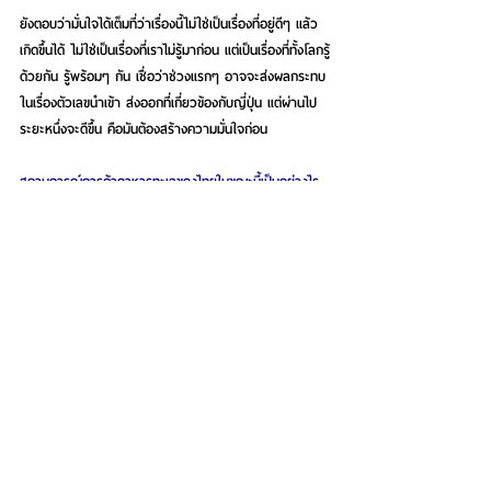
ยังตอบว่ามั่นใจได้เต็มที่ว่าเรื่องนี้ไม่ใช่เป็นเรื่องที่อยู่ดีๆ แล้ว
เกิดขึ้นได้ ไม่ใช่เป็นเรื่องที่เราไม่รู้มาก่อน แต่เป็นเรื่องที่ทั้งโลกรู้
ด้วยกัน รู้พร้อมๆ กัน เชื่อว่าช่วงแรกๆ อาจจะส่งผลกระทบ
ในเรื่องตัวเลขนำเข้า ส่งออกที่เกี่ยวข้องกับญี่ปุ่น แต่ผ่านไป
ระยะหนึ่งจะดีขึ้น คือมันต้องสร้างความมั่นใจก่อน
สถานการณ์การค้าอาหารทะเลของไทยในขณะนี้เป็นอย่างไร
แบ่งเป็นสองส่วน ถ้าเป็นสินค้าประมงก็หมายความว่ายังไม่ได้
มีการแปรรูปในลักษณะที่เอามาใส่กระป๋อง ก็จะส่งออกปีหนึ่ง 
57,000 ล้านบาท ขณะที่ในส่วนที่เป็นบรรจุกระป๋องและ
แปรรูปจะอยู่ปีละ 133,000 ล้านบาท การส่งออกอาหาร
แปรรูปอย่างไรก็มีมูลค่าสูงกว่า เพราะไทยเราเป็นประเทศที่มี
ความเชี่ยวชาญด้านการแปรรูปอาหารทะเล ทั้งๆ ที่จริงแล้ว
น่านน้ำเราแทบจะมีสัดส่วนน้อยมากในการใช้วัตถุดิบในพื้นที่
เราเอง แต่เรานำเข้ามาเพื่อแปรรูปอีกที
กรณีรัสเซีย ยูเครนที่จะไม่ส่งออกอาหารสัตว์จากยูเครน จะ