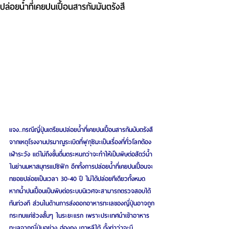
ปล่อยน้ำที่เคยปนเปื้อนสารกัมมันตรังสี
แจง..กรณีญี่ปุ่นเตรียมปล่อยน้ำที่เคยปนเปื้อนสารกัมมันตรังสี
จากเหตุโรงงานปรมาณูระเบิดที่ฟุกุชิมะเป็นเรื่องที่ทั่วโลกต้อง
เฝ้าระวัง แต่ไม่ถึงขั้นตื่นตระหนกว่าจะทำให้เป็นพิษต่อสัตว์น้ำ
ในย่านมหาสมุทรแปซิฟิก อีกทั้งการปล่อยน้ำที่เคยปนเปื้อนจะ
ทยอยปล่อยเป็นเวลา 30-40 ปี ไม่ได้ปล่อยทีเดียวทั้งหมด 
หากน้ำปนเปื้อนเป็นพิษต่อระบบนิเวศจะสามารถตรวจสอบได้
ทันท่วงที ส่วนในด้านการส่งออกอาหารทะเลของญี่ปุ่นอาจถูก
กระทบแค่ช่วงสั้นๆ ในระยะแรก เพราะประเทศนำเข้าอาหาร
ทะเลจากญี่ปุ่นอย่าง ฮ่องกง เกาหลีใต้ ตั้งท่าว่าจะมี