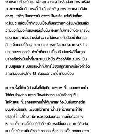
ผลกระทบต้องเกิดแน่ เพียงแต่ว่าจะมากหรือน้อย เพราะเรื่อง
ของความเชื่อมั่น ตรงนี้เป็นเรื่องสำคัญ เพราะจากงานวิจัย
ต่างๆ เขาก็จะมีบอกว่ามันอาจจะมีผลเสีย แต่บริษัทที่เขา
เตรียมจะปล่อยน้ำที่เคยปนเปื้อนก็บอกว่าเขาเตรียมพร้อมแล้ว
ว่ามันจะไม่มีอะไรหลงเหลือในนั้น ซึ่งเขาก็มีการบำบัดหลายขั้น
ตอน และเขาค่อนข้างมั่นใจว่าจะไม่กระทบกับสัตว์น้ำในทะเล
ด้วย ซึ่งตอนนี้ข้อมูลของทบวงการพลังงานปรมาณูระหว่าง
ประเทศเขาบอกว่า ตัวน้ำที่เคยปนเปื้อนกัมมันตรังสีที่จะถูก
ปล่อยถือว่าเป็นน้ำที่ผ่านระบบบำบัด ตัวย่อก็คือ ALPS เป็น
ระบบสูบและระบบกรองน้ำที่มีการใช้ชุดปฏิกิริยาเคมีเพื่อกำจัด
สารกัมมันตรังสีทั้ง 62 ชนิดออกจากน้ำที่ปนเปื้อน
แต่ว่าครั้งนี้ก็จะมีตัวหนึ่งที่เป็นคือ Tritium ที่แยกออกจากน้ำ
ได้ค่อนข้างยาก เพราะมีองค์ประกอบเคมีคล้ายๆ กับ
ไฮโดรเจน ที่แยกออกจากน้ำได้ยากและถือเป็นอันตรายต่อ
มนุษย์เหมือนกัน เพียงแต่ว่าการที่น้ำเสียที่ผ่านการทำให้
บริสุทธิ์ซ้ำไปซ้ำมา มีการตรวจสอบด้วยการเก็บตัวอย่าง
หลายครั้ง ตรงนี้เป็นบริษัทที่เขามีการเปลี่ยนบ่อย เขาก็ยืนยัน
แบบนี้ว่ามีการเก็บตัวอย่างทดสอบซ้ำหลายครั้ง ทดสอบความ