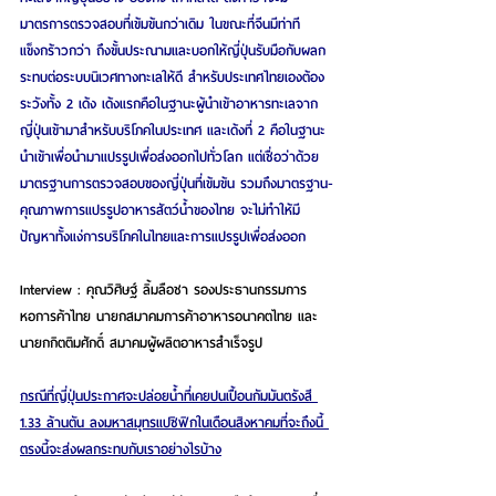
มาตรการตรวจสอบที่เข้มข้นกว่าเดิม ในขณะที่จีนมีท่าที
แข็งกร้าวกว่า ถึงขั้นประณามและบอกให้ญี่ปุ่นรับมือกับผลก
ระทบต่อระบบนิเวศทางทะเลให้ดี สำหรับประเทศไทยเองต้อง
ระวังทั้ง 2 เด้ง เด้งแรกคือในฐานะผู้นำเข้าอาหารทะเลจาก
ญี่ปุ่นเข้ามาสำหรับบริโภคในประเทศ และเด้งที่ 2 คือในฐานะ
นำเข้าเพื่อนำมาแปรรูปเพื่อส่งออกไปทั่วโลก แต่เชื่อว่าด้วย
มาตรฐานการตรวจสอบของญี่ปุ่นที่เข้มข้น รวมถึงมาตรฐาน-
คุณภาพการแปรรูปอาหารสัตว์น้ำของไทย จะไม่ทำให้มี
ปัญหาทั้งแง่การบริโภคในไทยและการแปรรูปเพื่อส่งออก
Interview : คุณวิศิษฐ์ ลิ้มลือชา รองประธานกรรมการ
หอการค้าไทย นายกสมาคมการค้าอาหารอนาคตไทย และ
นายกกิตติมศักดิ์ สมาคมผู้ผลิตอาหารสำเร็จรูป
กรณีที่ญี่ปุ่นประกาศจะปล่อยน้ำที่เคยปนเปื้อนกัมมันตรังสี 
1.33 ล้านตัน ลงมหาสมุทรแปซิฟิกในเดือนสิงหาคมที่จะถึงนี้ 
ตรงนี้จะส่งผลกระทบกับเราอย่างไรบ้าง