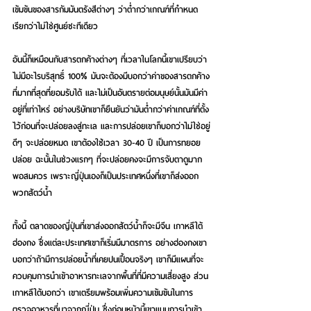
เข้มข้นของสารกัมมันตรังสีต่างๆ ว่าต่ำกว่าเกณฑ์ที่กำหนด 
เรียกว่าไม่ใช่ศูนย์ซะทีเดียว
อันนี้ก็เหมือนกับสารตกค้างต่างๆ ที่เวลาในโลกนี้เขาเปรียบว่า
ไม่มีอะไรบริสุทธิ์ 100% มันจะต้องมีบอกว่าค่าของสารตกค้าง
ที่มากที่สุดที่ยอมรับได้ และไม่เป็นอันตรายต่อมนุษย์นั้นมันมีค่า
อยู่ที่เท่าไหร่ อย่างบริษัทเขาก็ยืนยันว่ามันต่ำกว่าค่าเกณฑ์ที่ตั้ง
ไว้ก่อนที่จะปล่อยลงสู่ทะเล และการปล่อยเขาก็บอกว่าไม่ใช่อยู่
ดีๆ จะปล่อยหมด เขาต้องใช้เวลา 30-40 ปี เป็นการทยอย
ปล่อย ฉะนั้นในช่วงแรกๆ ที่จะปล่อยคงจะมีการจับตาดูมาก
พอสมควร เพราะญี่ปุ่นเองก็เป็นประเทศหนึ่งที่เขาก็ส่งออก
พวกสัตว์น้ำ
ทั้งนี้ ตลาดของญี่ปุ่นที่เขาส่งออกสัตว์น้ำก็จะมีจีน เกาหลีใต้ 
ฮ่องกง ซึ่งแต่ละประเทศเขาก็เริ่มมีมาตรการ อย่างฮ่องกงเขา
บอกว่าถ้ามีการปล่อยน้ำที่เคยปนเปื้อนจริงๆ เขาก็มีแผนที่จะ
ควบคุมการนำเข้าอาหารทะเลจากพื้นที่ที่มีความเสี่ยงสูง ส่วน
เกาหลีใต้บอกว่า เขาเตรียมพร้อมเพิ่มความเข้มข้นในการ
ตรวจอาหารที่มาจากญี่ปุ่น ซึ่งก่อนหน้านี้เขาแบนการนำเข้า