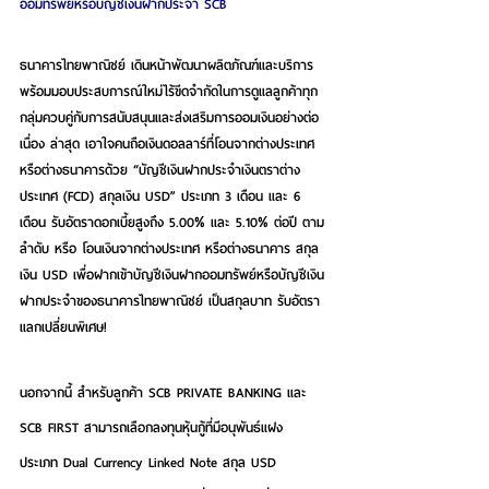
ออมทรัพย์หรือบัญชีเงินฝากประจำ SCB
ธนาคารไทยพาณิชย์
 เดินหน้าพัฒนาผลิตภัณฑ์และบริการ 
พร้อมมอบประสบการณ์ใหม่ไร้ขีดจำกัดในการดูแลลูกค้าทุก
กลุ่มควบคู่กับการสนับสนุนและส่งเสริมการออมเงินอย่างต่อ
เนื่อง ล่าสุด เอาใจคนถือเงินดอลลาร์ที่โอนจากต่างประเทศ
หรือต่างธนาคารด้วย 
“บัญชีเงินฝากประจำเงินตราต่าง
ประเทศ (FCD) สกุลเงิน USD”
 ประเภท 3 เดือน และ 6 
เดือน รับอัตราดอกเบี้ยสูงถึง 5.00% และ 5.10% ต่อปี ตาม
ลำดับ หรือ โอนเงินจากต่างประเทศ หรือต่างธนาคาร สกุล
เงิน USD เพื่อฝากเข้าบัญชีเงินฝากออมทรัพย์หรือบัญชีเงิน
ฝากประจำของธนาคารไทยพาณิชย์ เป็นสกุลบาท รับอัตรา
แลกเปลี่ยนพิเศษ!
นอกจากนี้ สำหรับลูกค้า SCB PRIVATE BANKING และ 
SCB FIRST สามารถเลือกลงทุนหุ้นกู้ที่มีอนุพันธ์แฝง 
ประเภท Dual Currency Linked Note สกุล USD 