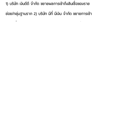
1) บริษัท เงินดีดี จำกัด ขยายผลการเข้าถึงสินเชื่อของราย
ย่อย/กลุ่มฐานราก 2) บริษัท มีที่ มีเงิน จำกัด ขยายการเข้า
ถึงสินเชื่อ SMEs 3) บริษัท บริหารสินทรัพย์อารีย์ จำกัด 
เพื่อแก้ปัญหาหนี้ด้อยคุณภาพ และ 4) บริษัท จีเอสบี ไอที 
แมเนจเมนท์ จำกัด เพื่อยกระดับศักยภาพ Digital & AI 
สนับสนุนภารกิจธนาคารออมสิน
ปัจจุบัน ธนาคารออมสินเป็นรัฐวิสาหกิจกลุ่ม 6 ภายใต้การ
กำกับดูแลของกระทรวงการคลัง รับผิดชอบขับเคลื่อนทุก
บทบาทภารกิจของธนาคารเพื่อสังคมทั้ง 4 บทบาท โดยที่ผล
การดำเนินงานด้านการเงินของธนาคารมีความมั่นคง
แข็งแกร่ง มีสินทรัพย์ สินเชื่อ และเงินฝากเติบโตอย่างต่อ
เนื่อง ในขณะที่มีเงินกองทุนต่อสินทรัพย์เสี่ยงอยู่ในระดับสูง ที่
ระดับ 18.83 และมีเงินสำรองค่าเผื่อหนี้สงสัยจะสูญทั่วไป 