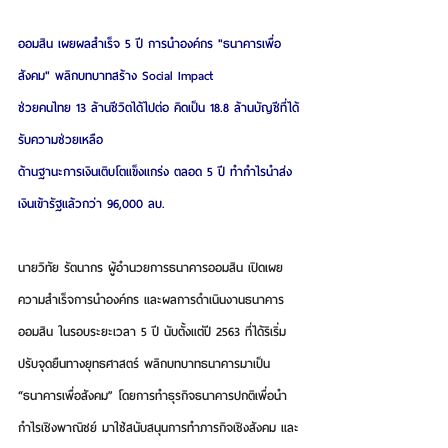
ออมสิน เผยผลสำเร็จ 5 ปี การนำองค์กร "ธนาคารเพื่อ
สังคม" พลิกบทบาทสร้าง Social Impact
ช่วยคนไทย 13 ล้านชีวิตได้ไปต่อ คิดเป็น 18.8 ล้านบัญชีที่ได้
รับความช่วยเหลือ
ด้านฐานะการเงินเติบโตแข็งแกร่ง ตลอด 5 ปี ทำกำไรนำส่ง
เงินเข้ารัฐแล้วกว่า 96,000 ลบ.
นายวิทัย รัตนากร ผู้อำนวยการธนาคารออมสิน
 เปิดเผย
ความสำเร็จการนำองค์กร และผลการดำเนินงานธนาคาร
ออมสิน ในรอบระยะเวลา 5 ปี นับตั้งแต่ปี 2563 ที่ได้ริเริ่ม
ปรับจุดยืนทางยุทธศาสตร์ พลิกบทบาทธนาคารมาเป็น 
“ธนาคารเพื่อสังคม” โดยการทำธุรกิจธนาคารปกติเพื่อนำ
กำไรเชิงพาณิชย์ มาใช้สนับสนุนการทำภารกิจเชิงสังคม และ