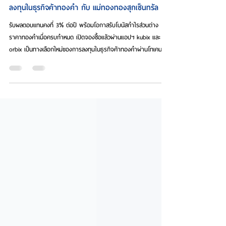
MTS Gold Investment Token สร้างปรากฏการณ์เปิด
ลงทุนในธุรกิจค้าทองคำ กับ แม่ทองทองสุกเซ็นทรัล
รับผลตอบแทนคงที่ 3% ต่อปี พร้อมโอกาสรับโบนัสกำไรส่วนต่าง
ราคาทองคำเมื่อครบกำหนด เปิดจองซื้อแล้วผ่านแอปฯ kubix และ
orbix เป็นทางเลือกใหม่ของการลงทุนในธุรกิจค้าทองคำผ่านโทเคน
ดิจิทัลครั้งแรกในไทย ที่กำลังได้รับความสนใจจากนักลงทุน สำหรับ
MTS Gold Investment Token ด้วยจุดเด่นให้ผลตอบแทนแบบคงที่
อัตรา 3% ต่อปี ตลอดอายุโครงการ 3 ปี ช่วยสร้างกระแสเงินสดแก่ผู้
ลงทุน พร้อมมีโอกาสรับโบนัสกำไรส่วนต่างจากราคาทองคำตาม
สัดส่วนเมื่อครบกำหนด 3 ปี และสิทธิ์รับเงินลงทุนเริ่มต้นคืนเมื่อครบ
กำหนด งานน