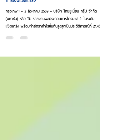
ไทยยูเนี่ยนปลื้ม GPM ไตรมาสสองทำนิวไฮทะลุ 21.4%
พร้อมไฟเขียวจ่ายปันผล 0.40 บาทต่อหุ้น เพิ่มขึ้น
14.3%ด้านอัตราส่วน D/E ปรับตัวลดลง ตอกย้ำสถานะ
การเงินแข็งแกร่ง
กรุงเทพฯ – 3 สิงหาคม 2569 – บริษัท ไทยยูเนี่ยน กรุ๊ป จำกัด
(มหาชน) หรือ TU รายงานผลประกอบการไตรมาส 2 ในระดับ
แข็งแกร่ง พร้อมทำอัตรากำไรขั้นต้นสูงสุดเป็นประวัติการณ์ที่ 21.4%
สูงกว่ากรอบเป้าหมายปี 2569 และอยู่ในระดับเดียวกับเป้าหมายปี 2573
ของบริษัท ขณะที่เงินปันผลต่อหุ้นเพิ่มขึ้น 14.3% อยู่ที่ 0.40 บาท นับ
เป็นการจ่ายเงินปันผลระหว่างกาลสูงสุดนับตั้งแต่ปี 2565 โดยคิดเป็น
อัตราผลตอบแทนจากเงินปันผล (Dividend Yield) ระหว่างกาลที่
3.4% กำไรต่อหุ้นเพิ่มขึ้น 3.5% เป็น 0.33 บาทต่อหุ้น..