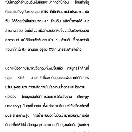
“ปีนี้คาดว่าจำนวนวันหีบอ้อยจะมากกว่าปีก่อน โดยเท่าที่ดู
ตัวเลขในปัจจุบันของกลุ่ม KTIS ที่เปิดหีบมาแล้วประมาณ 60 
วัน ได้อ้อยเข้าหีบประมาณ 4.1 ล้านตัน ผลิตน้ำตาลได้ 4.2 
ล้านกระสอบ จึงมั่นใจว่าเมื่อถึงวันปิดหีบซึ่งจะเป็นช่วงก่อนวัน
สงกรานต์ จะได้อ้อยเข้าหีบตามเป้า 7.5 ล้านตัน ซึ่งสูงกว่าปี
ก่อนที่ทำได้ 6.4 ล้านตัน อยู่ถึง 17%” นายสมชายกล่าว
นอกเหนือจากปริมาณวัตถุดิบที่เพิ่มขึ้นแล้ว กลยุทธ์สำคัญที่
กลุ่ม KTIS นำมาใช้เพื่อลดต้นทุนและเพิ่มรายได้คือการ
ปรับปรุงกระบวนการผลิตภายในโรงงานน้ำตาลและโรงงาน
ต่อเนื่อง โดยมุ่งเน้นไปที่การลดการใช้พลังงาน (Energy 
Efficiency) ในทุกขั้นตอน ตั้งแต่การเปลี่ยนมาใช้เครื่องจักรที่
มีประสิทธิภาพสูง การนำระบบอัตโนมัติเข้ามาควบคุมการหีบ
อ้อยเพื่อให้ได้น้ำอ้อยสูงสุด และการปรับปรุงหม้อต้ม (Boiler) 