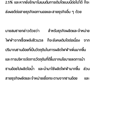
2.5% และหากยังรักษาโมเมนตัมการเติบโตแบบนี้ต่อไปได้ ก็จะ
ส่งผลดีต่อสายธุรกิจเอทานอลและสายธุรกิจอื่น ๆ ด้วย
นายสมชายกล่าวด้วยว่า สำหรับธุรกิจผลิตและจำหน่าย
ไฟฟ้าจากเชื้อเพลิงชีวมวล ก็จะยังคงเติบโตต่อเนื่อง จาก
ปริมาณชานอ้อยที่เป็นวัตถุดิบในการผลิตไฟฟ้าเพิ่มมากขึ้น 
และการบริหารจัดการวัตถุดิบที่ดีขึ้นจากนโยบายลดการนำ
ชานอ้อยไปผลิตไอน้ำ และนำมาใช้ผลิตไฟฟ้ามากขึ้น ส่วน
สายธุรกิจผลิตและจำหน่ายเยื่อกระดาษจากชานอ้อย และ
บรรจุภัณฑ์เพื่อสิ่งแวดล้อมจากเยื่อชานอ้อยบริสุทธิ์ 100% ก็
มีความต้องการจากตลาดโลกและตลาดในประเทศเพิ่มขึ้น
อย่างต่อเนื่อง
"การบริหารจัดการทรัพยากรให้เกิดประโยชน์สูงสุด หรือ 