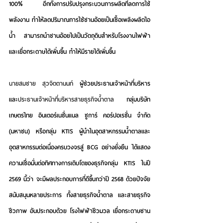
100% อีกทั้งการปรับปรุงกระบวนการผลิตที่ลดการใช้
พลังงาน ทำให้ลดปริมาณการใช้ชานอ้อยเป็นเชื้อเพลิงผลิตไอ
น้ำ สามารถนำชานอ้อยไปเป็นวัตถุดิบสำหรับโรงงานไฟฟ้า
และเยื่อกระดาษได้เพิ่มขึ้น ทำให้มีรายได้เพิ่มขึ้น
นายสมชาย สุวจิตตานนท์ 
ผู้ช่วยประธานเจ้าหน้าที่บริหาร 
และ
ประธานเจ้าหน้าที่บริหารสายธุรกิจน้ำตาล 
กลุ่มบริษัท 
เกษตรไทย อินเตอร์เนชั่นแนล ชูการ์ คอร์ปอเรชั่น จำกัด 
(มหาชน) หรือกลุ่ม KTIS ผู้นำในอุตสาหกรรมน้ำตาลและ
อุตสาหกรรมต่อเนื่องครบวงจรสู่ BCG อย่างยั่งยืน
 ได้แสดง
ความเชื่อมั่นต่อทิศทางการเติบโตของธุรกิจกลุ่ม KTIS ในปี 
2569 นี้ว่า จะมีผลประกอบการที่ดีขึ้นกว่าปี 2568 ด้วยปัจจัย
สนับสนุนหลายประการ ทั้งสายธุรกิจน้ำตาล และสายธุรกิจ
ชีวภาพ อันประกอบด้วย โรงไฟฟ้าชีวมวล เยื่อกระดาษชาน