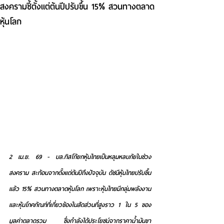
สงครามชี้ตั้งแต่ต้นปีปรับขึ้น 15% สวนทางตลาด
หุ้นโลก
2 เม.ย. 69 - บล.ทิสโก้ยกหุ้นไทยเป็นหลุมหลบภัยในช่วง
สงคราม สะท้อนจากตั้งแต่ต้นปีถึงปัจจุบัน ดัชนีหุ้นไทยปรับขึ้น
แล้ว 15% สวนทางตลาดหุ้นโลก เพราะหุ้นไทยมีกลุ่มพลังงาน
และหุ้นโภคภัณฑ์ที่เกี่ยวข้องในสัดส่วนที่สูงราว 1 ใน 5 ของ
มูลค่าตลาดรวม ซึ่งกำลังได้ประโยชน์จากราคาน้ำมันขา