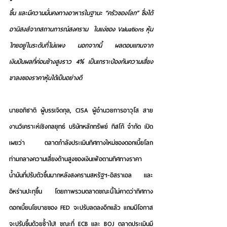
ขึ้น และมีความมั่นคงทางอาหารในฐานะ “ครัวของโลก” ซึ่งได้
อานิสงส์จากสถานการณ์สงคราม  ในแง่ของ Valuations หุ้น
ไทยอยู่ในระดับที่ไม่แพง นอกจากนี้ ผลตอบแทนจาก
เงินปันผลที่ค่อนข้างสูงราว 4% เป็นเกราะป้องกันความเสี่ยง
ขาลงของราคาหุ้นได้เป็นอย่างดี
นายอภิชาติ ผู้บรรเจิดกุล, CISA ผู้อำนวยการอาวุโส สาย
งานวิเคราะห์เชิงกลยุทธ์ บริษัทหลักทรัพย์ ทิสโก้ จำกัด
 เปิด
เผยว่า ตลาดกำลังประเมินทิศทางใหม่ของดอกเบี้ยโลก
ท่ามกลางความเสี่ยงด้านสูงของเงินเฟ้อตามทิศทางราคา
น้ำมันที่ปรับตัวขึ้นมากหลังสงครามสหรัฐฯ-อิสราเอล และ
อิหร่านปะทุขึ้น โดยภาพรวมตลาดขณะนี้ไม่คาดว่าทิศทาง
ดอกเบี้ยนโยบายของ FED จะปรับลดลงอีกแล้ว แถมมีโอกาส
จะปรับขึ้นด้วยซ้ำไป! ขณะที่ ECB และ BOJ ตลาดประเมินมี