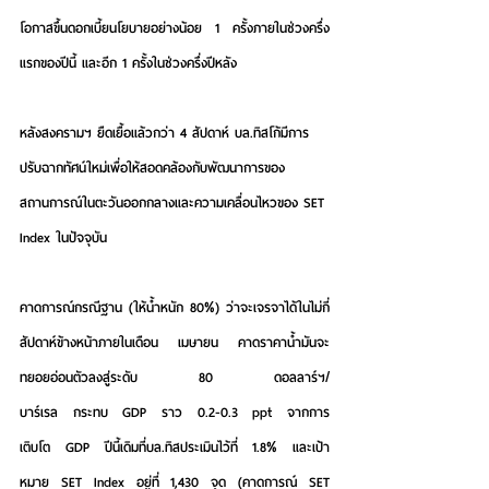
โอกาสขึ้นดอกเบี้ยนโยบายอย่างน้อย 1 ครั้งภายในช่วงครึ่ง
แรกของปีนี้ และอีก 1 ครั้งในช่วงครึ่งปีหลัง
หลังสงครามฯ ยืดเยื้อแล้วกว่า 4 สัปดาห์ บล.ทิสโก้มีการ
ปรับฉากทัศน์ใหม่เพื่อให้สอดคล้องกับพัฒนาการของ
สถานการณ์ในตะวันออกกลางและความเคลื่อนไหวของ SET 
Index ในปัจจุบัน 
คาดการณ์กรณีฐาน
 (ให้น้ำหนัก 80%) ว่าจะเจรจาได้ในไม่กี่
สัปดาห์ข้างหน้าภายในเดือน เมษายน คาดราคาน้ำมันจะ
ทยอยอ่อนตัวลงสู่ระดับ 80 ดอลลาร์ฯ/
บาร์เรล กระทบ GDP ราว 0.2-0.3 ppt จากการ
เติบโต GDP ปีนี้เดิมที่บล.ทิสประเมินไว้ที่ 1.8% และเป้า
หมาย SET Index อยู่ที่ 1,430 จุด (คาดการณ์ SET 