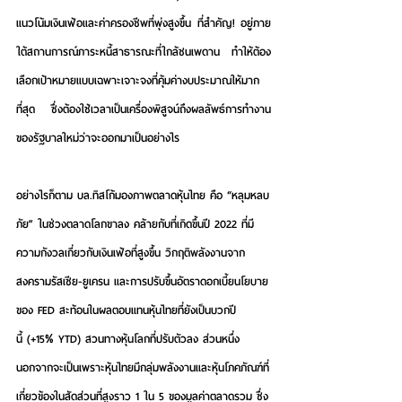
แนวโน้มเงินเฟ้อและค่าครองชีพที่พุ่งสูงขึ้น ที่สำคัญ! อยู่ภาย
ใต้สถานการณ์ภาระหนี้สาธารณะที่ใกล้ชนเพดาน ทำให้ต้อง
เลือกเป้าหมายแบบเฉพาะเจาะจงที่คุ้มค่างบประมาณให้มาก
ที่สุด ซึ่งต้องใช้เวลาเป็นเครื่องพิสูจน์ถึงผลลัพธ์การทำงาน
ของรัฐบาลใหม่ว่าจะออกมาเป็นอย่างไร
อย่างไรก็ตาม บล.ทิสโก้มองภาพตลาดหุ้นไทย คือ “หลุมหลบ
ภัย” ในช่วงตลาดโลกขาลง คล้ายกับที่เกิดขึ้นปี 2022 ที่มี
ความกังวลเกี่ยวกับเงินเฟ้อที่สูงขึ้น วิกฤติพลังงานจาก
สงครามรัสเซีย-ยูเครน และการปรับขึ้นอัตราดอกเบี้ยนโยบาย
ของ FED สะท้อนในผลตอบแทนหุ้นไทยที่ยังเป็นบวกปี
นี้ (+15% YTD) สวนทางหุ้นโลกที่ปรับตัวลง ส่วนหนึ่ง
นอกจากจะเป็นเพราะหุ้นไทยมีกลุ่มพลังงานและหุ้นโภคภัณฑ์ที่
เกี่ยวข้องในสัดส่วนที่สูงราว 1 ใน 5 ของมูลค่าตลาดรวม ซึ่ง