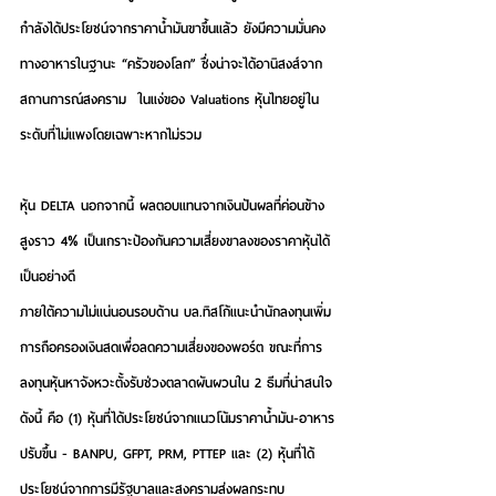
กำลังได้ประโยชน์จากราคาน้ำมันขาขึ้นแล้ว ยังมีความมั่นคง
ทางอาหารในฐานะ “ครัวของโลก” ซึ่งน่าจะได้อานิสงส์จาก
สถานการณ์สงคราม  ในแง่ของ Valuations หุ้นไทยอยู่ใน
ระดับที่ไม่แพงโดยเฉพาะหากไม่รวม
หุ้น DELTA นอกจากนี้ ผลตอบแทนจากเงินปันผลที่ค่อนข้าง
สูงราว 4% เป็นเกราะป้องกันความเสี่ยงขาลงของราคาหุ้นได้
เป็นอย่างดี
ภายใต้ความไม่แน่นอนรอบด้าน บล.ทิสโก้แนะนำนักลงทุนเพิ่ม
การถือครองเงินสดเพื่อลดความเสี่ยงของพอร์ต ขณะที่การ
ลงทุนหุ้นหาจังหวะตั้งรับช่วงตลาดผันผวนใน 2 ธีมที่น่าสนใจ
ดังนี้ คือ (1) หุ้นที่ได้ประโยชน์จากแนวโน้มราคาน้ำมัน-อาหาร
ปรับขึ้น - BANPU, GFPT, PRM, PTTEP และ (2) หุ้นที่ได้
ประโยชน์จากการมีรัฐบาลและสงครามส่งผลกระทบ