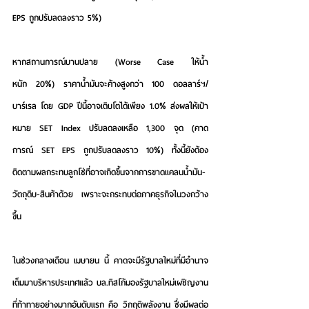
EPS ถูกปรับลดลงราว 5%) 
หากสถานการณ์บานปลาย
 (Worse Case ให้น้ำ
หนัก 20%) ราคาน้ำมันจะค้างสูงกว่า 100 ดอลลาร์ฯ/
บาร์เรล โดย GDP ปีนี้อาจเติบโตได้เพียง 1.0% ส่งผลให้เป้า
หมาย SET Index ปรับลดลงเหลือ 1,300 จุด (คาด
การณ์ SET EPS ถูกปรับลดลงราว 10%) ทั้งนี้ยังต้อง
ติดตามผลกระทบลูกโซ่ที่อาจเกิดขึ้นจากการขาดแคลนน้ำมัน-
วัตถุดิบ-สินค้าด้วย เพราะจะกระทบต่อภาคธุรกิจในวงกว้าง
ขึ้น
ในช่วงกลางเดือน เมษายน นี้ คาดจะมีรัฐบาลใหม่ที่มีอำนาจ
เต็มมาบริหารประเทศแล้ว บล.ทิสโก้มองรัฐบาลใหม่เผชิญงาน
ที่ท้าทายอย่างมากอันดับแรก คือ วิกฤติพลังงาน ซึ่งมีผลต่อ