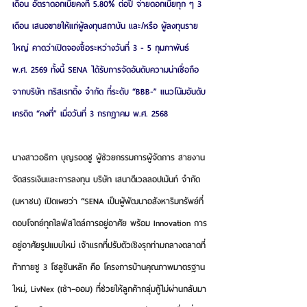
เดือน อัตราดอกเบี้ยคงที่ 5.80% ต่อปี จ่ายดอกเบี้ยทุก ๆ 3 
เดือน เสนอขายให้แก่ผู้ลงทุนสถาบัน และ/หรือ ผู้ลงทุนราย
ใหญ่ คาดว่าเปิดจองซื้อระหว่างวันที่ 3 - 5 กุมภาพันธ์ 
พ.ศ. 2569 ทั้งนี้ SENA ได้รับการจัดอันดับความน่าเชื่อถือ
จากบริษัท ทริสเรทติ้ง จำกัด ที่ระดับ “BBB-” แนวโน้มอันดับ
เครดิต “คงที่” เมื่อวันที่ 3 กรกฎาคม พ.ศ. 2568
นางสาวอธิกา บุญรอดชู ผู้ช่วยกรรมการผู้จัดการ สายงาน
จัดสรรเงินและการลงทุน บริษัท เสนาดีเวลลอปเม้นท์ จำกัด 
(มหาชน)
 เปิดเผยว่า “SENA เป็นผู้พัฒนาอสังหาริมทรัพย์ที่
ตอบโจทย์ทุกไลฟ์สไตล์การอยู่อาศัย พร้อม Innovation การ
อยู่อาศัยรูปแบบใหม่ เจ้าแรกที่ปรับตัวเชิงรุกท่ามกลางตลาดที่
ท้าทายชู 3 โซลูชันหลัก คือ โครงการบ้านคุณภาพมาตรฐาน
ใหม่, LivNex (เช่า–ออม) ที่ช่วยให้ลูกค้ากลุ่มกู้ไม่ผ่านกลับมา