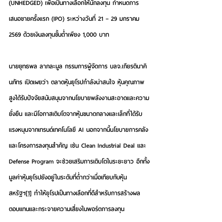
(UNHEDGED) เพื่อเป็นทางเลือกให้นักลงทุน กำหนดการ
เสนอขายครั้งแรก (IPO) ระหว่างวันที่ 21 – 29 มกราคม 
2569 ด้วยเงินลงทุนขั้นต่ำเพียง 1,000 บาท
นายยุทธพล ลาภละมูล กรรมการผู้จัดการ บลจ.เกียรตินาคิ
นภัทร 
เปิดเผยว่า ตลาดหุ้นยุโรปกำลังน่าสนใจ หุ้นคุณภาพ
สูงได้รับปัจจัยสนับสนุนจากนโยบายพลังงานสะอาดและความ
ยั่งยืน และมีโอกาสเติบโตจากหุ้นขนาดกลางและเล็กที่ได้รับ
แรงหนุนจากเทรนด์เทคโนโลยี AI นอกจากนี้นโยบายการคลัง
และโครงการลงทุนสำคัญ เช่น Clean Industrial Deal และ 
Defense Program จะช่วยเสริมการเติบโตในระยะยาว อีกทั้ง
มูลค่าหุ้นยุโรปยังอยู่ในระดับที่ต่ำกว่าเมื่อเทียบกับหุ้น
สหรัฐฯ
[1]
 ทำให้ยุโรปเป็นทางเลือกที่ดีสำหรับการสร้างผล
ตอบแทนและกระจายความเสี่ยงในพอร์ตการลงทุน