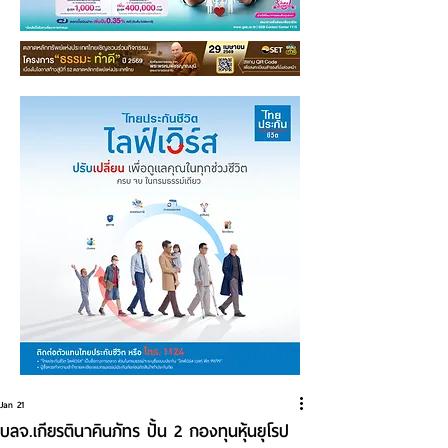
Jan 21
บลจ.เกียรตินาคินภัทร ปั้น 2 กองทุนหุ้นยุโรป