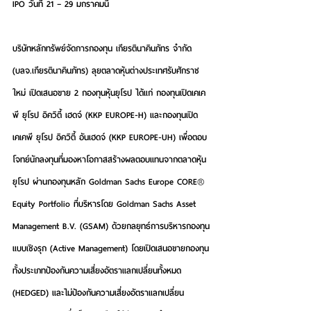
IPO วันที่ 21 – 29 มกราคมนี้
บริษัทหลักทรัพย์จัดการกองทุน เกียรตินาคินภัทร จำกัด 
(บลจ.เกียรตินาคินภัทร)
 ลุยตลาดหุ้นต่างประเทศรับศักราช
ใหม่ เปิดเสนอขาย 2 กองทุนหุ้นยุโรป ได้แก่ 
กองทุนเปิดเคเค
พี ยุโรป อิควิตี้ เฮดจ์ (KKP EUROPE-H) และกองทุนเปิด
เคเคพี ยุโรป อิควิตี้ อันเฮดจ์ (KKP EUROPE-UH)
 เพื่อตอบ
โจทย์นักลงทุนที่มองหาโอกาสสร้างผลตอบแทนจากตลาดหุ้น
ยุโรป ผ่านกองทุนหลัก Goldman Sachs Europe CORE® 
Equity Portfolio ที่บริหารโดย Goldman Sachs Asset 
Management B.V. (GSAM) ด้วยกลยุทธ์การบริหารกองทุน
แบบเชิงรุก (Active Management) โดยเปิดเสนอขายกองทุน
ทั้งประเภทป้องกันความเสี่ยงอัตราแลกเปลี่ยนทั้งหมด 
(HEDGED) และไม่ป้องกันความเสี่ยงอัตราแลกเปลี่ยน 