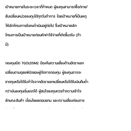
เป้าหมายภายในระยะเวลาที่กำหนด ผู้ลงทุนสามารถซื้อ/ขาย/
สับเปลี่ยนหน่วยลงทุนได้ทุกวันทำการ โดยเป้าหมายที่เป็นเหตุ
ให้เลิกโครงการยังคงดำเนินอยู่ต่อไป ซึ่งเป้าหมายเลิก
โครงการเป็นเป้าหมายก่อนหักค่าใช้จ่ายที่เกิดขึ้นจริง (ถ้า
มี)    
กองทุนเปิด TGOLD5M2 ป้องกันความเสี่ยงด้านอัตราแลก
เปลี่ยนตามดุลยพินิจของผู้จัดการกองทุน ผู้ลงทุนอาจจะ
ขาดทุนหรือได้รับกำไรจากอัตราแลกเปลี่ยนหรือได้รับเงินคืนต่ำ
กว่าเงินลงทุนเริ่มแรกได้ ผู้สนใจลงทุนควรทำความเข้าใจ
ลักษณะสินค้า เงื่อนไขผลตอบแทน และความเสี่ยงก่อนการ
ตัดสินใจลงทุน และสามารถติดต่อสอบถามรายละเอียดหรือ
ขอรับหนังสือชี้ชวนกองทุนรวมอื่นๆ ของบลจ.ทิสโก้
ได้ที่ บลจ.ทิสโก้ หรือ ธนาคารทิสโก้ทุกสาขา หรือ TISCO 