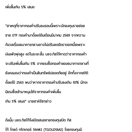
เพิ่มขึ้นเกิน 5% เสมอ 
“สาเหตุที่ราคาทองคำปรับลงรอบนี้เพราะนักลงทุนรายย่อย
ขาย ETF ทองคำมาตั้งแต่ต้นเดือนมีนาคม 2569 จากความ
กังวลเรื่องธนาคารกลางอาจไม่ปรับลดอัตราดอกเบี้ยเพราะ
เงินเฟ้อพุ่งสูง แต่ในระยะสั้น บลจ.ทิสโก้คาดว่าราคาทองคำ
จะปรับเพิ่มขึ้นเกิน 5% จากแรงซื้อทองคำของธนาคารกลางที่
ยังคงมองว่าทองคำเป็นสินทรัพย์ปลอดภัยอยู่ อีกทั้งจากสถิติ
ตั้งแต่ปี 2563 พบว่าหากราคาทองคำปรับลงเกิน 10% มักจะ
มีแรงซื้อเข้ามาหนุนให้ราคาทองคำเพิ่มขึ้น
เกิน 5% เสมอ” นายสาห์รัชกล่าว  
ดังนั้น บลจ.ทิสโก้จึงเปิดเสนอขายกองทุนเปิด ทิส
โก้ โกลด์ ทริกเกอร์ 5M#2 (TGOLD5M2) โดยกองทุนมี