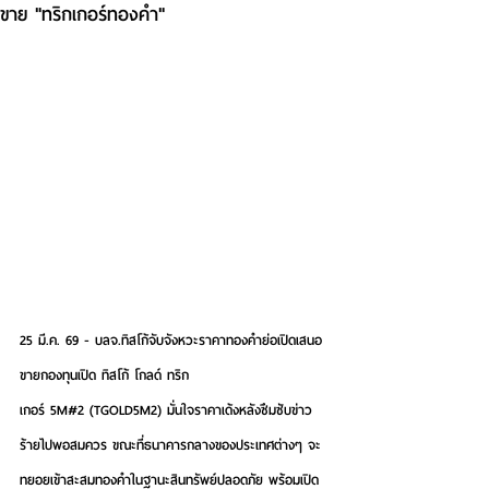
ขาย "ทริกเกอร์ทองคำ"
25 มี.ค. 69 - บลจ.ทิสโก้จับจังหวะราคาทองคำย่อเปิดเสนอ
ขายกองทุนเปิด ทิสโก้ โกลด์ ทริก
เกอร์ 5M#2 (TGOLD5M2) มั่นใจราคาเด้งหลังซึมซับข่าว
ร้ายไปพอสมควร ขณะที่ธนาคารกลางของประเทศต่างๆ จะ
ทยอยเข้าสะสมทองคำในฐานะสินทรัพย์ปลอดภัย พร้อมเปิด