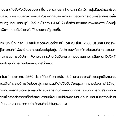
รุกขยายตลาดไปยังหัวเมืองรองมากขึ้น ขยายฐานลูกค้างานภาครัฐ วัด กลุ่มรีสอร์ทและโรงแ
นครบวงจร เน้นคุณภาพสินค้าในราคาที่คุ้มค่า ส่งผลให้มีอัตราการเดินเครื่องจักรเฉลี
งงานอิฐมวลเบาสระบุรีแห่งที่ 2 (โรงงาน AAC-2) ซึ่งช่วยเพิ่มศักยภาพและความยืดหยุ
ปกพิเศษ รวมถึงโอกาสได้รับงานภาครัฐมากขึ้น
ฯ ยังแข็งแกร่ง ไม่เคยมีประวัติผิดนัดชำระหนี้ โดย ณ สิ้นปี 2568 บริษัทฯ มีอัตราหนี
่ในระดับที่ดีเพื่อสร้างความมั่นใจแก่ผู้ถือหุ้น จึงมีความพร้อมชำระคืนเงินกู้จากสถาบัน
เสนอคณะกรรมการบริษัทฯ  พิจารณาการจ่ายเงินปันผล จากงวดผลการดำเนินงานครึ่งปีห
นเป็นหุ้นที่จ่ายเงินปันผลอย่างสม่ำเสมอ
ในเดือนมกราคม 2569 มีแนวโน้มปรับตัวดีขึ้น ปัจจัยมาจากการปรับกลยุทธ์ให้ทันต่
เสนอสินค้าและบริการใหม่ออกสู่ตลาด รวมถึงได้รับปัจจัยหนุนจากความต้องการใช้วัสดุ
ารบ้านพักอาศัยเดิมและกลุ่มที่ได้รับผลกระทบจากเหตุอุทกภัย รวมถึงการก่อสร้างบ้านใ
าทที่แข็งค่าอย่างรวดเร็วตั้งแต่ปลายปีที่ผ่านมาไม่ส่งผลกระทบต่อบริษัทฯ เนื่องจากมีร
้รับผลเชิงบวกจากการนำเข้าสินค้าที่มีต้นทุนลดลง