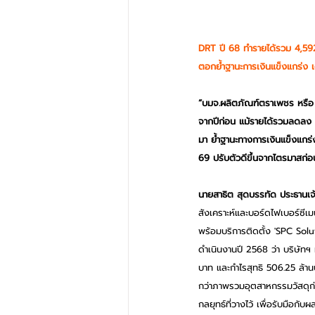
DRT ปี 68 ทำรายได้รวม 4,59
ตอกย้ำฐานะการเงินแข็งแกร่ง เ
“บมจ.ผลิตภัณฑ์ตราเพชร หรือ 
จากปีก่อน แม้รายได้รวมลดลง 7.
มา ย้ำฐานะทางการเงินแข็งแกร
69 ปรับตัวดีขึ้นจากไตรมาสก่อ
นายสาธิต สุดบรรทัด ประธานเจ้
สังเคราะห์และบอร์ดไฟเบอร์ซีเ
พร้อมบริการติดตั้ง 'SPC Sol
ดำเนินงานปี 2568 ว่า บริษัทฯ 
บาท และกำไรสุทธิ 506.25 ล้าน
กว่าภาพรวมอุตสาหกรรมวัสดุก่อ
กลยุทธ์ที่วางไว้ เพื่อรับมือก