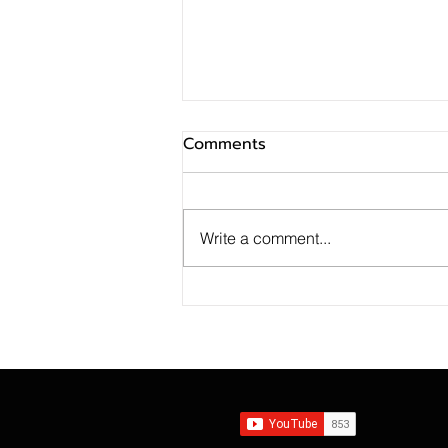
Comments
Write a comment...
SINO ประกาศ Q2/69 ทำกำไร
สุทธิ 10 ล้านบาท ฟื้นตัวแกร่ง
จากไตรมาสก่อน เตรียมจ่าย
ปันผลระหว่างกาล 0.014423
บาทต่อหุ้น ครึ่งปีหลังมุ่งเติบโต
ต่อเนื่อง