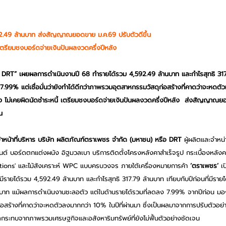
2.49 ล้านบาท ส่งสัญญาณยอดขาย ม.ค.69 ปรับตัวดีขึ้น
ตรียมชงบอร์ดจ่ายเงินปันผลงวดครึ่งปีหลัง
DRT” เผยผลการดำเนินงานปี 68 ทำรายได้รวม 4,592.49 ล้านบาท และกำไรสุทธิ 317
99% แต่เชื่อมั่นว่ายังทำได้ดีกว่าภาพรวมอุตสาหกรรมวัสดุก่อสร้างที่คาดว่าจะหดตัวม
่ง ไม่เคยผิดนัดชำระหนี้ เตรียมชงบอร์ดจ่ายเงินปันผลงวดครึ่งปีหลัง  ส่งสัญญา
น
าหน้าที่บริหาร บริษัท ผลิตภัณฑ์ตราเพชร จำกัด (มหาชน) หรือ DRT
 ผู้ผลิตและจำหน่
มนต์ บอร์ดตกแต่งผนัง อิฐมวลเบา บริการติดตั้งโครงหลังคาสำเร็จรูป กระเบื้องหลังค
utions' และไม้สังเคราะห์ WPC แบบครบวงจร ภายใต้เครื่องหมายการค้า 
‘ตราเพชร’
 เ
มีรายได้รวม 4,592.49 ล้านบาท และกำไรสุทธิ 317.79 ล้านบาท เทียบกับปีก่อนที่มีราย
บาท แม้ผลการดำเนินงานชะลอตัว แต่ในด้านรายได้รวมที่ลดลง 7.99% จากปีก่อน มองว
สร้างที่คาดว่าจะหดตัวลงมากกว่า 10% ในปีที่ผ่านมา ซึ่งเป็นผลมาจากการปรับตัวอย่
ับผลกระทบจากภาพรวมเศรษฐกิจและอสังหาริมทรัพย์ที่ยังไม่ฟื้นตัวอย่างชัดเจน