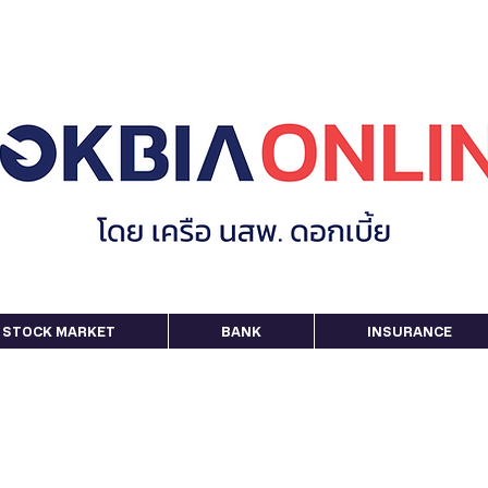
STOCK MARKET
BANK
INSURANCE