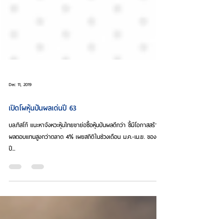
Dec 11, 2019
เปิดโผหุ้นปันผลเด่นปี 63
บล.ทิสโก้ แนะหาจังหวะหุ้นไทยขาย่อซื้อหุ้นปันผลดีกว่า ชี้มีโอกาสสร้าง
ผลตอบแทนสูงกว่าตลาด 4% เผยสถิติในช่วงเดือน ม.ค.-เม.ย. ของทุก
ปี...