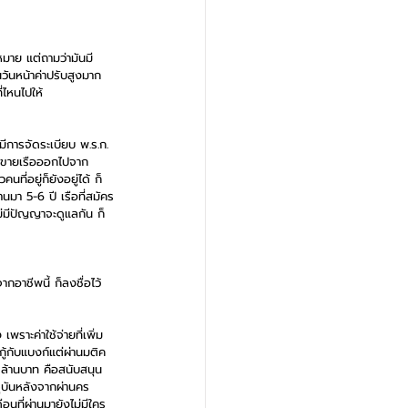
หมาย แต่ถามว่ามันมี
วันหน้าค่าปรับสูงมาก 
่ไหนไปให้
ีการจัดระเบียบ พ.ร.ก. 
จะขายเรือออกไปจาก
ี่อยู่ก็ยังอยู่ได้ ก็
มา 5-6 ปี เรือที่สมัคร
ม่มีปัญญาจะดูแลกัน ก็
อาชีพนี้ ก็ลงชื่อไว้
ราะค่าใช้จ่ายที่เพิ่ม
กู้กับแบงก์แต่ผ่านมติค
 ล้านบาท คือสนับสนุน
จจุบันหลังจากผ่านคร
อนที่ผ่านมายังไม่มีใคร