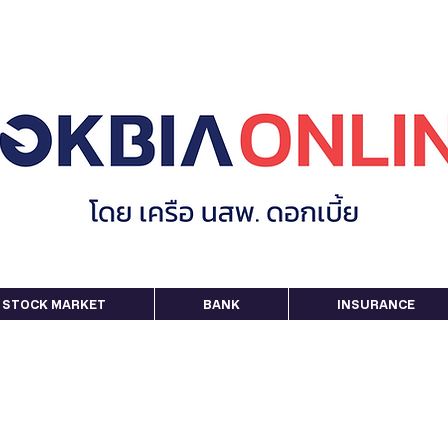
STOCK MARKET
BANK
INSURANCE