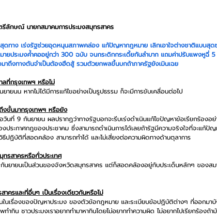
ตรีลักษณ์ นายกสมาคมการประมงสมุทรสาคร
สุดทาง เร่งรัฐช่วยอุดหนุนสภาพคล่อง แก้ปัญหากฎหมาย เลิกเอาใจต่างชาติแบบสุ
ีกฎหมายประมงค้ำคออยู่กว่า 300 ฉบับ จนกระดิกกระเดี้ยกันลำบาก แถมค่าปรับแพงหูฉี่
ื่อมาถึงทางตันจำเป็นต้องฮึดสู้ รวมตัวยกพลขึ้นบกถ้าภาครัฐยังเมินเฉย
ลที่กรุงเทพฯ หรือไม่
กันยายนน หากไม่ได้มีการแก้ไขอย่างเป็นรูปธรรม ก็จะมีการขับเคลื่อนต่อไป
งถึงขั้นมากรุงเทพฯ หรือยัง
เมื่อวันที่ 9 กันยายน ผลปรากฏว่าทางรัฐบอกจะรีบเร่งดำเนินแก้ไขปัญหาข้อเรียกร้องอย่
รื่องประกาศกฎของประชาคม ซึ่งสามารถดำเนินการได้เลยถ้ารัฐมีความจริงใจที่จะแก้ปัญ
่วิธีปฏิบัติที่สอดคล้อง สามารถทำได้ และไม่เสี่ยงต่อความผิดทางด้านตุลาการ
สมุทรสาครหรือทั่วประเทศ
 10 กันยายนเป็นส่วนของจังหวัดสมุทรสาคร แต่ก็สอดคล้องอยู่กับประเด็นหลักๆ ของ
รและที่อื่นๆ เป็นเรื่องเดียวกันหรือไม่
นในเรื่องของปัญหาประมง ของตัวข้อกฎหมาย และระเบียบข้อปฏิบัติต่างๆ ที่ออกมาบัง
งอาชีพทำกิน ชาวประมงเราอยากทำมาหากินโดยไม่อยากทำความผิด ไม่อยากไปเรียกร้องถ้าม