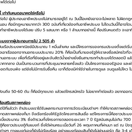
พได้ต่อไป
้ เท่ากับหมดอนาคตใช่หรือไม่
ใช้ต่อไป ผู้ประกอบอาชีพประมงไม่สามารถอยู่ได้ ณ วันนี้โอเคยังอาจจะไม่พลาด ไม่ผิดกฎ
นอน คือมีกฎหมายมากกว่า 300 ฉบับที่เกี่ยวข้องกับอาชีพประมง ไม่โดนวันนี้ก็อาจโดน
าทำอาชีพประมงได้เลย ปรับ 5 แสนบาท หรือ 1 ล้านบาทอย่างนี้ คือปรับหมดตัว จะเอาที
ือประมงจากผู้ประกอบการไป 2,505 ลำ
นเรือประมงพาณิชย์มีประมาณ 1 หมื่นลำเศษ และมีโครงการของกรมประมงตั้งแต่เริ่มม
องเอาเรือออกจากนอกระบบประมาณ 20% ก็คือเป็นที่มาของรัฐให้เราลงชื่อสมัครใจที่
กระบบ เพื่อที่เรือที่ยังอยู่และจับสัตว์น้ำอย่างยั่งยืนสามารถทำประมงได้ตลอดปี แล้วคนท
ีราคากลาง มันเป็นกระบวนการที่ประชุมมาหลายครั้งแล้ว เป็นโครงการของรัฐเอง และผ่าน
ดกันจนพัง แต่ยังไม่มีการรับซื้อคืน เขาก็ต้องมีค่าใช้จ่ายในการดูแล จนดูแลไม่ไหว ไ
ไปจนถึง 50-60 ตัน ก็คือมีทุกขนาด แล้วแต่ใครสมัครใจ ไม่อยากทำต่อแล้ว อยากออกจาก
เหลือเสริมสภาพคล่อง
งแต่ปีที่แล้วว่า ถ้าประมงเราได้รับผลกระทบจากการจัดระเบียบต่างๆ ทำให้ขาดสภาพคล่อง เพ
ื่องขาดสภาพคล่องก็มา จึงเรียกร้องให้รัฐจัดโครงการสินเชื่อ แต่โครงการนี้คือชาวประมง
กเบี้ยประมาณ 3% ซึ่งถ้ารวมทั้งโครงการตลอดระยะเวลา 7 ปี รัฐสนับสนุนไม่เกิน 700
ินกู้คือชาวประมงกู้กับแบงก์ ซึ่งได้ผ่านครม.เมื่อวันที่ 26 พฤษภาคมที่ผ่านมา แต่ ณ ปั
ิต่างๆ ทางแบงก์เองก็ยังไม่เรียบร้อย อย่างแบงก์ออมสินก็ยังไม่ผ่านบอร์ด คือ 3-4 เดื