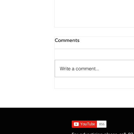
Comments
Write a comment...
เคทีซีชี้ Pet Economy โตสวน
เศรษฐกิจ ยอดใช้จ่ายหมวดสัตว์
เลี้ยงครึ่งปีแรกแตะ 602 ล้าน
บาท