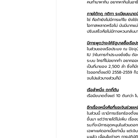
คนทำมาหากิน อยากหากินในอาชี
ภายใต้กฎ กติกา ระเบียบขนาดนี
ใช่ คือถ้ายังไม่มีการแก้ไข ยัง
โอกาสพลาดหรือไม่ มันมีมากแน่
ปรับเสร็จคือไม่มีทางหวนกลับม
มีการพูดว่าจะให้รัฐบาลซื้อเร
ในส่วนของเรือประมง ณ ปัจจุบั
IU ว่าในการทำประมงยั่งยืน ต้
ระบบ ใครที่ไม่อยากทำ อยากออกนอ
เป็นที่มาของ 2,500 ลำ ซึ่งก็ม
ใจออกตั้งแต่ปี 2558-2559 ก็จอ
จมไปแล้วบางส่วนก็มี
เรือลำหนึ่ง ตกกี่ตัน
เรือมีขนาดตั้งแต่ 10 ตันกว่า 
อีกเรื่องหนึ่งคือที่ขอเงินช่วย
ในส่วนนี้ เรามีการเรียกร้องตั้
ขึ้นมา แต่ว่ารายได้ไม่เพิ่ม เร
รม.ที่จะมีการอุดหนุนในส่วนดอ
เฉพาะแค่ดอกเบี้ยเท่านั้น แต่เง
ม.แล้ว เงื่อนไขต่างๆ การปฏิบัต