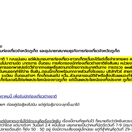
ัม
ท่องเที่ยวจังหวัดภูเก็ต และอุปนายกสมาคมธุรกิจการท่องเที่ยวจังหวัดภูเก็ต
งชาติ 1 ก.ค.แน่นอน แต่ผู้ประกอบการท่องเที่ยว-ชาวภูเก็ตหวั่นจะได้แต่เงื้อง่าราคาแพ
ีนไม่มาตามนัด มาตรการ ขั้นตอน การคัดกรองนักท่องเที่ยวต่างชาติยังสับสน หน่วยงาน
่ เช่นการออกพาสปอร์ตวีซ่าจากกงสุลหรือสถานทูตไทยจากประเทศต้นทาง การตรวจ swab
็นคนออกค่าใช้จ่าย ยืนยัน...ตอนนี้ภูเก็ตพร้อมทุกภาคส่วนทั้งโรงแรม บริษัททัวร์ สาย
ะเบียบ ขั้นตอนต่างๆ ที่ภูเก็ตเสนอไป หวั่น...ส่วนกลางอนุมัติช้าหรือสั่งปรับแผนจะทำ
ภูเก็ตโมเดลไม่ใช่แค่ผลประโยชน์ของชาวภูเก็ต แต่เป็นผลประโยชน์ของทั้งประเทศ ภูเก็ต
าคมนี้ เพื่อรับนักท่องเที่ยวต่างชาติ
ๆ ต่อยคู่ต่อสู้ลงไปนับ แต่คู่ต่อสู้อาจจะลุกขึ้นมาได้
่ยังคาดเดาไม่ได้ชัดเจนคือเรื่องวัคซีน
 เรื่องนี้ตามที่คุยกันไว้ ก็หมายถึงว่าวัคซีนควร
กว่าโดส แต่มาจริงๆ วันนี้แค่ 2.4 หมื่นโดส เลยกลายเป็นว่าคนที่นัดฉีดวันที่ 7-9 มิถุนาย
ไปปลายเดือนอีก ก็ยัง 50 : 50 อยู่ ยังมีความเสี่ยงอยู่เล็กน้อย แต่ที่สำคัญคือวันที่ 29