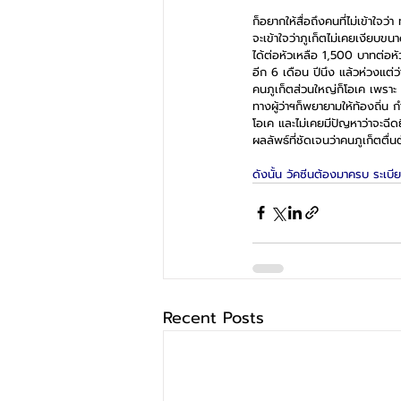
ก็อยากให้สื่อถึงคนที่ไม่เข้าใจว
จะเข้าใจว่าภูเก็ตไม่เคยเงียบขนา
ได้ต่อหัวเหลือ 1,500 บาทต่อหั
อีก 6 เดือน ปีนึง แล้วห่วงแต่ว่
คนภูเก็ตส่วนใหญ่ก็โอเค เพราะ 9
ทางผู้ว่าฯก็พยายามให้ท้องถิ่น 
โอเค และไม่เคยมีปัญหาว่าจะฉีดยี
ผลลัพธ์ที่ชัดเจนว่าคนภูเก็ตตื่นตั
ดังนั้น วัคซีนต้องมาครบ ระเบี
Recent Posts