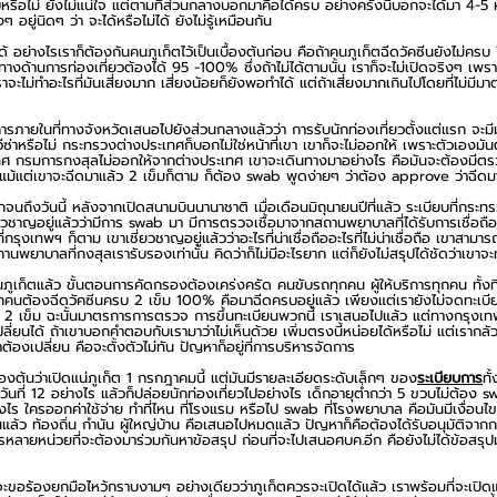
บหรือไม่ ยังไม่แน่ใจ แต่ตามที่ส่วนกลางบอกมาคือได้ครบ อย่างครั้งนี้บอกจะได้มา 4-5 
 อยู่นิดๆ ว่า จะได้หรือไม่ได้ ยังไม่รู้เหมือนกัน 
ม่ได้ อย่างไรเราก็ต้องกันคนภูเก็ตไว้เป็นเบื้องต้นก่อน คือถ้าคนภูเก็ตฉีดวัคซีนยังไม่คร
างด้านการท่องเที่ยวต้องได้ 95 -100% ซึ่งถ้าไม่ได้ตามนั้น เราก็จะไม่เปิดจริงๆ เพร
ะไม่ทำอะไรที่มันเสี่ยงมาก เสี่ยงน้อยก็ยังพอทำได้ แต่ถ้าเสี่ยงมากเกินไปโดยที่ไม่
รการภายในที่ทางจังหวัดเสนอไปยังส่วนกลางแล้วว่า การรับนักท่องเที่ยวตั้งแต่แรก จะ
ซ่าหรือไม่ กระทรวงต่างประเทศก็บอกไม่ใช่หน้าที่เขา เขาก็จะไม่ออกให้ เพราะตัวเองมัน
ทศ กรมการกงสุลไม่ออกให้จากต่างประเทศ เขาจะเดินทางมาอย่างไร คือมันจะต้องมีตรวจ
แม้แต่เขาจะฉีดมาแล้ว 2 เข็มก็ตาม ก็ต้อง swab พูดง่ายๆ ว่าต้อง approve ว่าฉีดม
รกจนถึงวันนี้ หลังจากเปิดสนามบินนานาชาติ เมื่อเดือนมิถุนายนปีที่แล้ว ระเบียบที่กร
ชาญอยู่แล้วว่ามีการ swab มา มีการตรวจเชื้อมาจากสถานพยาบาลที่ได้รับการเชื่อถือท
่กรุงเทพฯ ก็ตาม เขาเชี่ยวชาญอยู่แล้วว่าอะไรที่น่าเชื่อถืออะไรที่ไม่น่าเชื่อถือ เขาส
านพยาบาลที่กงสุลเรารับรองเท่านั้น คิดว่าก็ไม่มีอะไรยาก แต่ก็ยังไม่สรุปได้ชัดว่าเขาจะท
นภูเก็ตแล้ว ขั้นตอนการคัดกรองต้องเคร่งครัด คนขับรถทุกคน ผู้ให้บริการทุกคน ทั้งที่
นต้องฉีดวัคซีนครบ 2 เข็ม 100% คือมาฉีดครบอยู่แล้ว เพียงแต่เรายังไม่จดทะเบียนใ
ีด 2 เข็ม ฉะนั้นมาตรการการตรวจ การขึ้นทะเบียนพวกนี้ เราเสนอไปแล้ว แต่ทางกรุงเท
ลี่ยนได้ ถ้าเขาบอกคำตอบกับเรามาว่าไม่เห็นด้วย เพิ่มตรงนี้หน่อยได้หรือไม่ แต่เรากลัว
องเปลี่ยน คือจะตั้งตัวไม่ทัน ปัญหาก็อยู่ที่การบริหารจัดการ
ิเบื้องต้นว่าเปิดแน่ภูเก็ต 1 กรกฎาคมนี้ แต่มันมีรายละเอียดระดับเล็กๆ ของ
ระเบียบการ
ทั
วันที่ 12 อย่างไร แล้วก็ปล่อยนักท่องเที่ยวไปอย่างไร เด็กอายุต่ำกว่า 5 ขวบไม่ต้อง 
ร ใครออกค่าใช้จ่าย ทำที่ไหน ที่โรงแรม หรือไป swab ที่โรงพยาบาล คือมันมีเงื่อนไข
แล้ว ท้องถิ่น กำนัน ผู้ใหญ่บ้าน คือเสนอไปหมดแล้ว ปัญหาก็คือต้องได้รับอนุมัติจากก
ลายหน่วยที่จะต้องมาร่วมกันหาข้อสรุป ก่อนที่จะไปเสนอศบค.อีก คือยังไม่ได้ข้อสรุป
าจะขอร้องยกมือไหว้กราบงามๆ อย่างเดียวว่าภูเก็ตควรจะเปิดได้แล้ว เราพร้อมที่จะเปิ