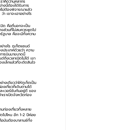
เราคิดว่าบุคลากร
่างนี้ต้องได้รับการ
ขาไม่ต้องพิจารณาแล้ว 
 ว่า เขาจะเอาอย่างไร 
ปิด คือที่บอกจะเป็น
บางส่วนที่ไม่สมควรพูดไป
รัฐบาล คือจะมีทั้งความ
อย่างไร ภูเก็ตแซนด์
ของประเทศด้วยว่า ความ
ยการบินมาขนาดนี้ 
ต่ถึงเวลาเปิดไม่ได้ เขา
องเล็กแล้วที่จะตัดสินใจ
่างเดียวว่าให้ภูเก็ตเป็น
องเที่ยวก็เดินตามได้ 
ละเวอร์ชันกันอยู่ดี ของ
ถ้าเราเปิดจังหวัดท่อง
านท่องเที่ยวทั้งหลาย 
ปิดไปไหน อีก 1-2 ปีค่อย
คือมันต้องบาลานซ์ทั้ง 