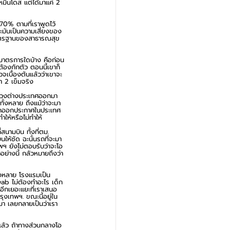
หมื่นโดส แต่ได้มาแค่ 2 
บ 70% ตามที่เราพูดไว้
าะมันเป็นความเสี่ยงของ
มีมาตรฐานของสาธารณสุข 
มีมาตรการใดบ้าง คือก่อน
ต้องกักตัว ตอนนี้เขาก็
เบื้องต้นแล้วว่าเขาจะ
า 2 เข็มจริง
ะทรวงต่างประเทศออกมา 
ั้งหลาย ถึงแม้ว่าจะมา
ามารถออกประกาศในประเทศ
ำให้หรือไม่ทำให้
สนามบิน ทั้งที่ตม. 
ห้ชัด ฉะนั้นรถที่จะมา
พฯ ยังไม่ตอบรับว่าจะโอ
อย่างนี้ กลัวหมายถึงว่า
้งหลาย โรงแรมเป็น
swab ไม่ต้องทำอะไร เด็ก
อีกเยอะแยะที่เราเสนอ
รุงเทพฯ. ขณะนี้อยู่ใน
มา เลยกลายเป็นว่าเรา
ดแล้ว ถ้าทางส่วนกลางโอ