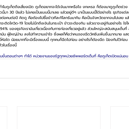
่า ทำไมภูเก็ตถึงเสี่ยงเปิด ภูเก็ตอยากจะได้เงินมากหรือไง งกเหรอ ก็ต้องมาดูภูเก็ตช่วง 
ดนี้มา 30 ปีแล้ว ไม่เคยเป็นแบบนี้มาเลย แล้วอยู่ดีๆ มาเป็นแบบนี้ได้อย่างไร ธุรกิจแต่ล
วต่อคนต่อปี คิดดู คือต้องไปซื้อข้าวทีละกิโลกรัมมากิน คือเป็นจังหวัดยากจนไปเลย แล
าจะติดโควิด-19 โดยไม่นึกถึงเงินในกระเป๋า ข้าวจะต้องกิน แล้วเราจะอยู่กันอย่างไร ใช่ไห
4% ของธุรกิจเรามันเกี่ยวเนื่องกับการท่องเที่ยวอยู่แล้ว ส่วนใหญ่จะสนับสนุนเต็มที่ ส่
กำนัน ผู้ใหญ่บ้าน ลงไปทำความเข้าใจ ซึ่งผลก็คือว่าคนจองฉีดวัคซีนเพิ่มขึ้นมากมาย แสด
่ห้อใด น้อยมากที่จะมีเรื่องแบบนี้ ทุกคนก็ฉีดไปก่อน อย่างไรก็ต้องฉีด ป้องกันไว้ก่อน ซึ
วในเรื่องนี้ 
ยบขั้นตอนต่างๆ ทำได้ หน่วยงานของรัฐทุกหน่วยซัพพอร์ตเต็มที่ คือภูเก็ตเปิดแน่นอน