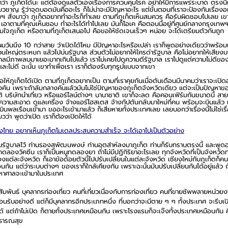
าว่า ภูเก็ตได้นะ แต่ต้องดูแลตัวเองเรื่องการควบคุมโรค อย่าให้มีการแพร่ระบาด ตรงนี้
าญ รู้ว่าจุดบอดมันคืออะไร ก็ไม่น่าจะมีปัญหาอะไร แต่ขั้นตอนที่เราจะป้องกันเรื่องอย
พฯ สั่งมาว่า ภูเก็ตอยากทำอะไรก็ทำเลย ตามที่ภูเก็ตเห็นสมควร คือรับผิดชอบไปเลย เ
 เอาตามที่คุณเห็นชอบ ทำอะไรได้ทำไปเลย มันก็โอเค คือตอนนี้อยู่ที่ศูนย์กลางกรุงเทพฯ
ามใจภูเก็ต หรือตามที่ภูเก็ตเสนอไป คือขอให้ชัดเจนเร็วๆ หน่อย จะได้เตรียมตัวกันถูก 
วันนึง 10 กว่าสาย ว่าเปิดได้ไหม มีปัญหาอะไรหรือเปล่า เราก็พูดอย่างเดียวว่าพร้อมเ
นส่วนใหญ่ตระหนก แล้วไปบ่นรัฐบาล ส่วนตัวไม่อยากให้ใครด่ารัฐบาล คือไม่อยากให้เสียง
บาลมีภาพลบมาเยอะมากเกินไปแล้ว เราไม่เคยไปดูความดีรัฐบาล เราไปดูแต่ความไม่ดีของ
และไม่ดี ฉะนั้น เขาทำเพื่อเรา เราก็ต้องรับทุกรูปแบบจากเขา 
ห้ภูเก็ตได้เปิด ตามที่ภูเก็ตอยากเป็น ตามที่เราคุยกันเมื่อต้นเดือนมีนาคมว่าเราจะเปิด
างคัน เพราะถ้าล้มกลางคันแล้วมันไม่ใช่ปัญหาของภูเก็ตจังหวัดเดียว แต่จะเป็นปัญหา
าติ บริษัทนำเที่ยว หรือแอร์ไลน์ต่างๆ นานาชาติ เขาก็จะลด คือคอนเฟิร์มกันขนาดนี้ สา
ทำความสะอาด ดูแลเครื่อง จ้างแอร์โฮสเตส จ้างกัปตันกลับมาใหม่กี่คน พร้อมจะบินแล้ว แ
นพลเรือนเข้ามา ขออะไรเข้ามาแล้ว ก็เสียหายทั้งประเทศเลย เลยบอกว่าเรื่องนี้ไม่ใช่เรื่
วว่า พูดว่าเปิด เราก็ต้องเปิดให้ได้
งไทย อยากเห็นภูเก็ตโมเดลประสบความสำเร็จ จะได้เอาไปเป็นตัวอย่าง
ุยกับรัฐบาลไว้ ท่านรองสุพัฒนพงษ์ ท่านอุตส่าห์ลงมาภูเก็ต ท่านก็รับทราบตรงนี้ และพูดอย
ลองวัคซีน เราก็เป็นหนูทดลองยา ถ้าไม่มีปฏิกิริยาอะไรเลย ทุกจังหวัดที่เป็นจังหวัดท่
องแต่ละจังหวัด ก็เอาข้อด้อยตัวนี้ไปปรับเปลี่ยนในแต่ละจังหวัด เชียงใหม่กับภูเก็ตก็คน
นกัน แต่ว่าระบบต่างๆ ของเราก็ใกล้เคียงกัน เพราะฉะนั้นมันปรับเปลี่ยนกันได้อยู่แล้ว 
มหาศาลจะเข้ามาในประเทศ
มพันธ์ บุคลากรท่องเที่ยว คนที่เกี่ยวเนื่องกับการท่องเที่ยว คนที่ขายซัพพลายหน่วยง
้อนรับอย่างดี แต่ก็มีบุคลากรอีกประเภทหนึ่ง ที่บอกว่าจะมีตาย ๆ ๆ ทั้งประเทศ จะรีบเ
ด้ แต่ถ้าไม่เปิด ก็ตายทั้งประเทศเหมือนกัน เพราะโรงแรมก็จะเจ๊งทั้งประเทศเหมือนกัน 
าธารณสุข 