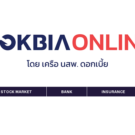
STOCK MARKET
BANK
INSURANCE