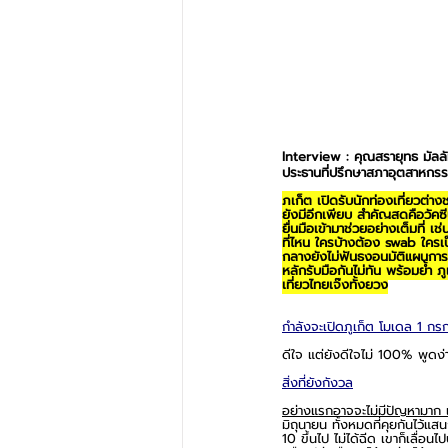
Interview : คุณสรายุทธ มัลล
ประธานที่ปรึกษาสภาอุตสาหกรรม
ภูเก็ต เปิดรับนักท่องเที่ยวต่า
ยังมีอีกเพียบ สำคัญสุดคือวัคซ
ยื่นมือเข้ามาช่วยอย่างเต็มที
ที่ไหน ใครบ้างต้อง swab ใครเป
กลางยังไม่ฟันธงอนุมัติแผนการ ร
หลักรับมือกันไม่ทัน พร้อมย้ำ 
เที่ยวไทยเจ๊งทั้งยวง
กำลังจะเปิดภูเก็ต โมเดล 1 กรกฎ
ดีใจ แต่ยังดีใจไม่ 100% พูดง่าย
สิ่งที่ยังกังวล
อย่างแรกอาจจะไม่มีปัญหามาก แต
มิถุนายน ทั้งหมดที่คุยกันไว้แสน
10 ขึ้นไป ไม่ได้ฉีด เขาก็เลื่อน