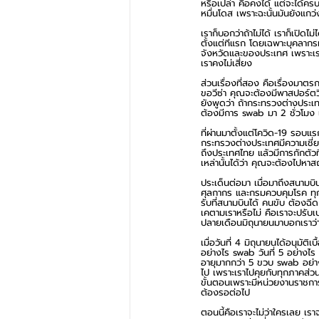
หรือเปล่า คือคงได้ แต่จะได้คร
หมื่นโดส เพราะฉะนั้นมันยังแกว่งๆ
เราก็บอกว่าถ้าไม่ได้ เราก็เปิดไ
ตั้งแต่ทีแรก โดยเฉพาะบุคลากรท
จังหวัดและของประเทศ เพราะเราจ
เราคงไม่เสี่ยง
ส่วนเรื่องที่สอง คือเรื่องมาต
ขอวีซ่า คุณจะต้องมีพาสปอร์ตวี
ยังพูดว่า ถ้ากระทรวงต่างประเ
ต้องมีการ swab มา 2 ชั่วโมง 
ที่ผ่านมาตั้งแต่โควิด-19 รอบแ
กระทรวงต่างประเทศมีความเชี่ยว
ถึงประเทศไทย แล้วมีการกักตัวที
เหล่านั้นได้ว่า คุณจะต้องไปหาสถ
ประเด็นต่อมา เมื่อมาถึงสนามบิ
ศุลกากร และกรมควบคุมโรค ทุกค
รับที่สนามบินได้ คนขับ ต้องฉ
เคตามเราหรือไม่ คือเราจะปรับเป
ปลายเดือนมิถุนายนมาบอกเราว่าต้
เมื่อวันที่ 4 มิถุนายนได้อนุมัต
อย่างไร swab วันที่ 5 อย่างไร 
อายุมากกว่า 5 ขวบ swab อย่างไ
ไป เพราะเราไปคุยกับทุกภาคส่วน
ขั้นตอนเพราะมีหน่วยงานราชการห
ต้องรอต่อไป 
ตอนนี้คือเราจะไม่ว่าใครเลย เร