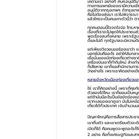
เคตามเรา อย่างที่ ศบค.อนุมัติม
ทางการแพทย์ของเรามีความเชี่ยวช
อนุมัติจากกรุงเทพฯ ถ้ากรุงเท
คือไม่ต้องส่งมา เราไม่พิจารณา
แล้วใครจะเป็นคนเคาะตัวนี้ว่า ต
ทุกคนตอนนี้ใจจดใจจ่อ โทร.หาผม
เรื่องที่เราจะไม่พูดให้ประชาช
พูดเรื่องลบทั้งหลาย เพราะรัฐ
ดีและไม่ดี ทุกรัฐบาลจะมีความดี
แต่เพียงวิงวอนขอร้องเขาว่า ขอใ
บอกซ์มันคืออะไร อย่าให้ล้มกล
เชื่อมั่นของนักท่องเที่ยวต่างช
เครื่องบินเขาก็ทำกันใหม่ ล้าง
ก็เสียหาย เขาก็ขอสำนักงานการบิ
ว่าอย่างไร เพราะเราคิดอย่างเดีย
หลายจังหวัดเมืองท่องเที่ยวขอ
ใช่ เราก็คิดอย่างนี้ เพราะที่ค
ตัวลองได้ไหม เราก็ยอมเป็นหนูทด
แต่ถ้ามันมีอะไรเป็นข้อขัดข้องข
เราทะเลของเขาภูเขา มันไม่เหมือ
เที่ยวได้ทั่วประเทศ เงินจำนวน
ปัญหาใหญ่คือการสื่อสารประชาสั
เขาตื่นตัว และเขาเตรียมตัวจะต
เปิดก็ได้ คือคนพูดจะพูดอะไรก็ไ
2 อย่าง คือทั้งเศรษฐกิจและส