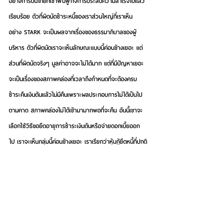
อย่างการบินไทยที่เขาฟื้นฟูกิจการประสบความสำเร็จไปแล้ว
เรียบร้อย ตัวที่ผิดนัดชำระหนี้ของเราส่วนใหญ่ที่เราเห็น
อย่าง STARK จะเป็นผลจากเรื่องของธรรมาภิบาลของผู้
บริหาร ตัวที่ผิดนัดเราจะเห็นลักษณะแบบนี้ค่อนข้างเยอะ แต่
ส่วนที่ผิดนัดจริงๆ มูลค่าอาจจะไม่ได้มาก แต่ที่มีปัญหาเยอะ
จะเป็นเรื่องของสภาพคล่องที่เวลาถึงกำหนดที่จะต้องครบ
ชำระคืนเงินต้นแล้วไม่มีคืนเพราะผลประกอบการไม่ได้เป็นไป
ตามคาด สภาพคล่องไม่ได้เข้ามามากพอที่จะคืน อันนี้เขาจะ
เลือกใช้วิธีขอยืดอายุการชำระเงินต้นหรือจ่ายดอกเบี้ยออก
ไป เราจะเห็นกลุ่มนี้ค่อนข้างเยอะ เราเรียกว่าหุ้นกู้ยืดหนี้ที่ปกติ
ใน ThaiBMA เราจะใช้คําว่าปรับโครงสร้างหนี้ ภาษาอังกฤษ
จะใช้คำว่า Restructure…
ส่วนถ้ามาดูข้อมูลในหน้าเว็บไซต์ ThaiBMA หุ้นกู้ประเภทนี้เรา