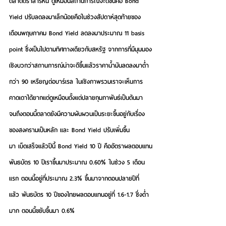
ตลาดตราสารหนี้ ดูเหมือนสถานการณ์จะดีขึ้นคือ Bond 
Yield ปรับลดลงมาเล็กน้อยคือในช่วงสัปดาห์สุดท้ายของ
เดือนพฤษภาคม Bond Yield ลดลงมาประมาณ 11 basis 
point ซึ่งเป็นไปตามทิศทางเดียวกับสหรัฐ จากการที่มีมุมมอง
เชิงบวกว่าสถานการณ์น่าจะดีขึ้นแล้วราคาน้ำมันลดลงมาต่ำ
กว่า 90 เหรียญต่อบาร์เรล ในเชิงภาพรวมเราจะเห็นการ
คาดเดาได้ยากแต่ดูเหมือนตั้งแต่ปลายกุมภาพันธ์เป็นต้นมา
จนถึงตอนนี้ตลาดยังมีความผันผวนเป็นระยะขึ้นอยู่กับเรื่อง
ของสงครามเป็นหลัก และ Bond Yield ปรับเพิ่มขึ้น
มา เบ็ดเสร็จแล้วปีนี้ Bond Yield 10 ปี คืออัตราผลตอบแทน
พันธบัตร 10 ปีเราขึ้นมาประมาณ 0.60% ในช่วง 5 เดือน
แรก ตอนนี้อยู่ที่ประมาณ 2.3% ขึ้นมาจากตอนปลายปีที่
แล้ว พันธบัตร 10 ปีของไทยผลตอบแทนอยู่ที่ 1.6-1.7 ซึ่งต่ำ
มาก ตอนนี้ขยับขึ้นมา 0.6%