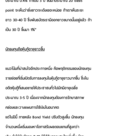
ประมาณ 0.4% ถ้าเป็น 3 ปี ขึ้นมาประมาณ 20 basis 
point จะเห็นว่ายิ่งยาวจะเด้งเยอะหน่อย ถ้าเราเห็นระยะ
ยาว 30-40 ปี ซึ่งพันธบัตรเรามีออกยาวขนาดนั้นอยู่แล้ว ถ้า
เป็น 30 ปี ขึ้นมา 1%”
นักลงทุนถือหุ้นกู้อายุยาวขึ้น
แนวโน้มที่น่าสนใจอีกประการหนึ่ง คือพฤติกรรมของนักลงทุน
รายย่อยที่เริ่มเปิดรับการลงทุนในหุ้นกู้อายุยาวมากขึ้น ซึ่งใน
อดีตหุ้นกู้ที่เสนอขายให้ประชาชนทั่วไปมักมีอายุเฉลี่ย
ประมาณ 3-5 ปี เนื่องจากนักลงทุนต้องการรักษาสภาพ
คล่องและวางแผนการใช้เงินในอนาคต
แต่ในปีนี้ ภายหลัง Bond Yield ปรับตัวสูงขึ้น นักลงทุน
จำนวนหนึ่งเริ่มมองหาโอกาสรับผลตอบแทนที่สูงกว่า