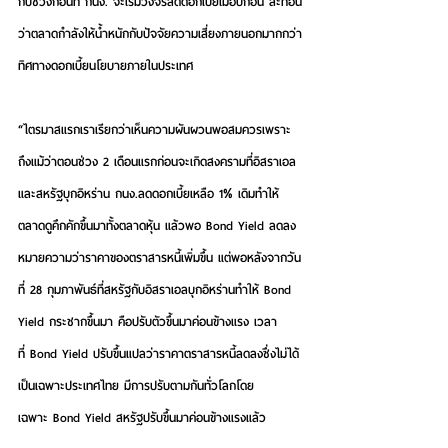
กับช่วงก่อนที่ กนง. จะเริ่มวงจรลดดอกเบี้ยเมื่อปีก่อน สะท้อน
ว่าตลาดกำลังให้น้ำหนักกับปัจจัยความเสี่ยงภายนอกมากกว่า
ทิศทางดอกเบี้ยนโยบายภายในประเทศ
“ไตรมาสแรกเราเรียกว่าเห็นความผันผวนพอสมควรเพราะ
ถึงแม้ว่าตอนช่วง 2 เดือนแรกก่อนจะเกิดสงครามที่อิสราเอล
และสหรัฐบุกอิหร่าน กนง.ลดดอกเบี้ยเหลือ 1% เดิมทําให้
ตลาดดูคึกคักขึ้นมาทั้งตลาดหุ้น แล้วพอ Bond Yield ลดลง
หมายความว่าราคาของตราสารหนี้เพิ่มขึ้น แต่พอหลังจากวัน
ที่ 28 กุมภาพันธ์ที่สหรัฐกับอิสราเอลบุกอิหร่านทำให้ Bond 
Yield กระชากขึ้นมา คือปรับตัวขึ้นมาค่อนข้างแรง เวลา
ที่ Bond Yield ปรับขึ้นแปลว่าราคาตราสารหนี้ลดลงซึ่งไม่ได้
เป็นเฉพาะประเทศไทย มีการปรับตามกันทั่วโลกโดย
เฉพาะ Bond Yield สหรัฐปรับขึ้นมาค่อนข้างแรงแล้ว