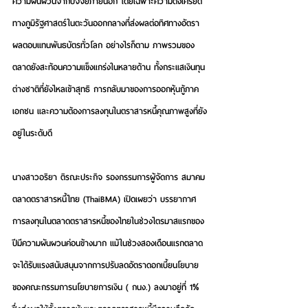
ความผันผวนจากปัจจัยภายนอก โดยเฉพาะความตึงเครียด
ทางภูมิรัฐศาสตร์ในตะวันออกกลางที่ส่งผลต่อทิศทางอัตรา
ผลตอบแทนพันธบัตรทั่วโลก อย่างไรก็ตาม ภาพรวมของ
ตลาดยังสะท้อนความแข็งแกร่งในหลายด้าน ทั้งกระแสเงินทุน
ต่างชาติที่ยังไหลเข้าสุทธิ การกลับมาของการออกหุ้นกู้ภาค
เอกชน และความต้องการลงทุนในตราสารหนี้คุณภาพสูงที่ยัง
อยู่ในระดับดี
นางสาวอริยา
ติรณะประกิจ รองกรรมการผู้จัดการ สมาคม
ตลาดตราสารหนี้ไทย (ThaiBMA) เปิดเผยว่า บรรยากาศ
การลงทุนในตลาดตราสารหนี้ของไทยในช่วงไตรมาสแรกของ
ปีมีความผันผวนค่อนข้างมาก แม้ในช่วงสองเดือนแรกตลาด
จะได้รับแรงสนับสนุนจากการปรับลดอัตราดอกเบี้ยนโยบาย
ของคณะกรรมการนโยบายการเงิน ( กนง.) ลงมาอยู่ที่ 1% 