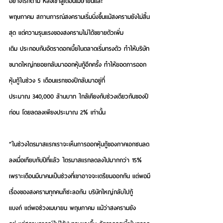
อย่างไรก็ตาม หลังเข้าสู่เดือนเมษายนและ
พฤษภาคม สถานการณ์สงครามเริ่มนิ่งขึ้นแม้สงครามยังไม่สิ้น
สุด แต่ความรุนแรงของสงครามไม่ได้ขยายตัวเพิ่ม
เติม ประกอบกับอัตราดอกเบี้ยในตลาดเริ่มทรงตัว ทำให้บริษัท
ขนาดใหญ่ทยอยกลับมาออกหุ้นกู้อีกครั้ง ทำให้ยอดการออก
หุ้นกู้ในช่วง 5 เดือนแรกของปีกลับมาอยู่ที่
ประมาณ 340,000 ล้านบาท ใกล้เคียงกับช่วงเดียวกันของปี
ก่อน โดยลดลงเพียงประมาณ 2% เท่านั้น
“ในช่วงไตรมาสแรกเราจะเห็นการออกหุ้นกู้ของภาคเอกชนลด
ลงเมื่อเทียบกับปีที่แล้ว ไตรมาสแรกลดลงไปมากกว่า 15% 
เพราะเดือนมีนาคมเป็นช่วงที่เขาอาจจะเตรียมออกกัน แต่พอมี
เรื่องของสงครามทุกคนก็ชะลอกัน บริษัทใหญ่กลับไปกู้
แบงก์ แต่พอช่วงเมษายน พฤษภาคม แม้ว่าสงครามยัง