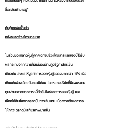
เดือนที่หนักๆ คือเดือนมีนาคมเท่านั้น แต่หลังจากนั้นยังมีแรง
ซื้อกลับเข้ามาอยู่”
หุ้นกู้เอกชนฟื้นตัว
หลังชะลอช่วงไตรมาสแรก
ในส่วนของตลาดหุ้นกู้ภาคเอกชนช่วงไตรมาสแรกของปีได้รับ
ผลกระทบจากความไม่แน่นอนด้านภูมิรัฐศาสตร์เช่น
เดียวกัน ส่งผลให้มูลค่าการออกหุ้นกู้ลดลงมากกว่า 15% เมื่อ
เทียบกับช่วงเดียวกันของปีก่อน โดยหลายบริษัทที่มีแผนระดม
ทุนผ่านตลาดตราสารหนี้ตัดสินใจชะลอการออกหุ้นกู้ และ
เลือกใช้สินเชื่อจากสถาบันการเงินแทน เนื่องจากต้องการรอ
ให้ภาวะตลาดมีเสถียรภาพมากขึ้น