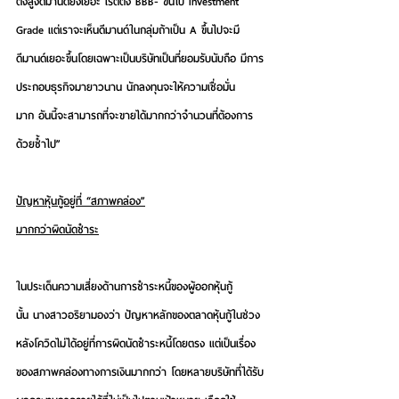
ติ้งสูงดีมานด์ยิ่งเยอะ เรตติ้ง BBB- ขึ้นไป Investment 
Grade แต่เราจะเห็นดีมานด์ในกลุ่มถ้าเป็น A ขึ้นไปจะมี
ดีมานด์เยอะขึ้นโดยเฉพาะเป็นบริษัทเป็นที่ยอมรับนับถือ มีการ
ประกอบธุรกิจมายาวนาน นักลงทุนจะให้ความเชื่อมั่น
มาก อันนี้จะสามารถที่จะขายได้มากกว่าจำนวนที่ต้องการ
ด้วยซ้ำไป”
ปัญหาหุ้นกู้อยู่ที่ “สภาพคล่อง”
มากกว่าผิดนัดชำระ
ในประเด็นความเสี่ยงด้านการชำระหนี้ของผู้ออกหุ้นกู้
นั้น นางสาวอริยามองว่า ปัญหาหลักของตลาดหุ้นกู้ในช่วง
หลังโควิดไม่ได้อยู่ที่การผิดนัดชำระหนี้โดยตรง แต่เป็นเรื่อง
ของสภาพคล่องทางการเงินมากกว่า โดยหลายบริษัทที่ได้รับ