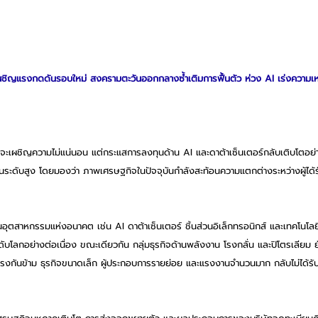
เผชิญแรงกดดันรอบใหม่ สงครามตะวันออกกลางซ้ำเติมการฟื้นตัว ห่วง AI เร่งความเห
กจะเผชิญความไม่แน่นอน แต่กระแสการลงทุนด้าน AI และดาต้าเซ็นเตอร์กลับเติบโตอย่
ะดับสูง โดยมองว่า ภาพเศรษฐกิจในปัจจุบันกำลังสะท้อนความแตกต่างระหว่างผู้ได้รับ
ยู่ในอุตสาหกรรมแห่งอนาคต เช่น AI ดาต้าเซ็นเตอร์ ชิ้นส่วนอิเล็กทรอนิกส์ และเทคโนโลยี
บโลกอย่างต่อเนื่อง ขณะเดียวกัน กลุ่มธุรกิจด้านพลังงาน โรงกลั่น และปิโตรเลียม ย
 ตรงกันข้าม ธุรกิจขนาดเล็ก ผู้ประกอบการรายย่อย และแรงงานจำนวนมาก กลับไม่ได้รั