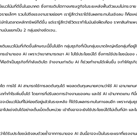
าจะมีแนวโน้มที่ดีขึ้นในอนาคต ซึ่งการเติบโตทางเศรษฐกิจในระยะหลังฟื้นตัวแบบไม่กระจา
กิจรายเล็กๆ รวมไปถึงแรงงานรายย่อยๆ เรารู้สึกว่าเราได้รับผลกระทบในเชิงลบ ก็คือเหม
ิษัทในตลาดหลักทรัพย์ก็ดีขึ้น แต่เรารู้สึกว่าชีวิตเราทำไมมันยังฝืดเคือง ราคาสินค้าแ
ทบมันแยกเป็น 2 กลุ่มอย่างชัดเจน...
้ำเติมแนวโน้มที่เกิดขึ้นลักษณะนี้ขึ้นไปอีก กลุ่มธุรกิจที่เป็นกลุ่มขนาดใหญ่หรือกลุ่มที่อย
ารเข้ามาของ AI เพราะว่าเขาสามารถเอา AI ไปใช้ประโยชน์ได้ ซึ่งการใช้ประโยชน์ของ 
ือถ้าเป็นธุรกิจที่กำลังเติบโต จ้างงานเท่าเดิม AI ก็ช่วยทำงานได้เพิ่มขึ้น จะทำให้ธุรกิจ
เติบโต การใช้ AI สามารถใช้การลดต้นทุนได้ พอลดต้นทุนหมายความว่าใช้ AI เอามาแทนคน 
รถทำกำไรเพิ่มขึ้นได้ โดยการที่ปรับลดการจ้างงานของคน และใช้ AI เข้ามาทดแทน ทีนี้ก
งอาจจะมีแนวโน้มที่ไม่ค่อยดีอยู่แล้วในระยะหลัง ก็ได้รับผลกระทบในทางลบอีก เพราะกลุ่มธุ
เอาไปแข่งขันได้อย่างเต็มเม็ดเต็มหน่วย เข้าถึงอาจจะยังใช้ประโยชน์ได้ไม่เต็มที่นัก และไม่
ว่าได้รับประโยชน์เชิงลบด้วยซ้ำจากการมาของ AI อันนี้อาจจะเป็นในระยะแรกที่แรงงา