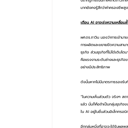
ปรากฏการณ์นี้ทำให้เกิดภาวะท
มากยังคงรู้สึกว่าค่าครองชีพสูง
เตือน AI อาจเร่งความเหลื่อมล้
ผศ.ดร.ภาวิน มองว่าการเข้ามาขอ
การผลิตและขยายขีดความสามารถ
ธุรกิจ ส่วนธุรกิจที่ไม่ได้เติ
คือแรงงานระดับล่างและธุรกิจข
อย่างมีประสิทธิภาพ
ดังนั้นหากไม่มีมาตรการรองรับ
“ในความเห็นส่วนตัว จริงๆ สถาน
แล้ว นั่นก็คือถ้าเป็นกลุ่มธุรกิ
ใน AI อยู่ในชิ้นส่วนอิเล็กทรอนิก
อีกกลุ่มหนึ่งที่อาจจะได้รับผลพล