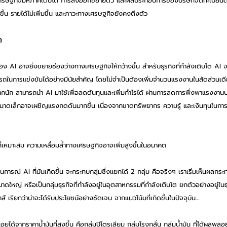
ี่เศรษฐกิจมหภาคเติบโต การส่งออกขยายตัว และผลประกอบการของบริษัทจดทะเบียนด
ขึ้น รายได้ไม่เพิ่มขึ้น และภาวะทางเศรษฐกิจยังคงตึงตัว
ำ
ง AI อาจยิ่งขยายช่องว่างทางเศรษฐกิจให้กว้างขึ้น สำหรับธุรกิจที่กำลังเติบโต AI จ
ในการแข่งขันได้อย่างมีนัยสำคัญ โดยไม่จำเป็นต้องเพิ่มจำนวนแรงงานในสัดส่วนเด
บโตมากนัก สามารถนำ AI มาใช้เพื่อลดต้นทุนและเพิ่มกำไรได้ ผ่านการลดการพึ่งพาแรงงา
นาดเล็กอาจเผชิญแรงกดดันมากขึ้น เนื่องจากขาดทรัพยากร ความรู้ และเงินทุนในการน
ที่เหมาะสม ความเหลื่อมล้ำทางเศรษฐกิจอาจเพิ่มสูงขึ้นในอนาคต
การณ์ AI ที่มันเกิดขึ้น จะกระทบกลุ่มซึ่งแยกได้ 2 กลุ่ม คือจริงๆ เราเริ่มเห็นผลกระ
จขนาดใหญ่ หรือเป็นกลุ่มธุรกิจที่กำลังอยู่ในอุตสาหกรรมที่กำลังเติบโต ยกตัวอย่างอยู่ในธ
ส์ เรียกว่าน่าจะได้รับประโยชน์อย่างชัดเจน จากแนวโน้มที่เกิดขึ้นในปัจจุบัน...
อยได้จากราคาน้ำมันที่สูงขึ้น คือกลุ่มปิโตรเลียม กลุ่มโรงกลั่น กลุ่มน้ำมัน ที่ได้ผลพลอ