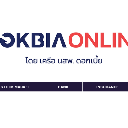
STOCK MARKET
BANK
INSURANCE