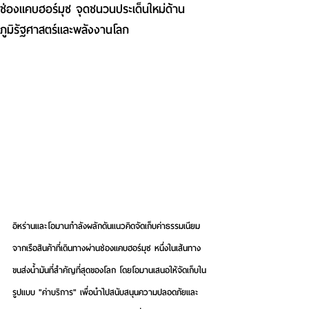
ช่องแคบฮอร์มุซ จุดชนวนประเด็นใหม่ด้าน
ภูมิรัฐศาสตร์และพลังงานโลก
อิหร่านและโอมานกำลังผลักดันแนวคิดจัดเก็บค่าธรรมเนียม
จากเรือสินค้าที่เดินทางผ่านช่องแคบฮอร์มุซ หนึ่งในเส้นทาง
ขนส่งน้ำมันที่สำคัญที่สุดของโลก โดยโอมานเสนอให้จัดเก็บใน
รูปแบบ "ค่าบริการ" เพื่อนำไปสนับสนุนความปลอดภัยและ