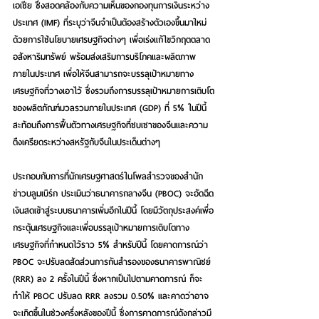
เอเชีย ซึ่งสอดคล้องกับความเห็นของกองทุนการเงินระหว่าง
ประเทศ (IMF) ที่ระบุว่าจีนจำเป็นต้องสร้างตัวเองขึ้นมาใหม่
ด้วยการใช้นโยบายเศรษฐกิจต่างๆ เพื่อเร่งแก้ไขวิกฤตตลาด
อสังหาริมทรัพย์ พร้อมส่งเสริมการบริโภคและผลิตภาพ
ภายในประเทศ เพื่อให้จีนสามารถจะบรรลุเป้าหมายทาง
เศรษฐกิจที่วางเอาไว้ ซึ่งรวมถึงการบรรลุเป้าหมายการเติบโต
ของผลิตภัณฑ์มวลรวมภายในประเทศ (GDP) ที่ 5% ในปีนี้ 
สะท้อนถึงการฟื้นตัวทางเศรษฐกิจที่ซบเซาของจีนและความ
ตึงเครียดระหว่างสหรัฐกับจีนในประเด็นต่างๆ
ประกอบกับการที่นักเศรษฐศาสตร์ในโพลสำรวจของสำนัก
ข่าวบลูมเบิร์ก ประเมินว่าธนาคารกลางจีน (PBOC) จะอัดฉีด
เงินสดเข้าสู่ระบบธนาคารเพิ่มอีกในปีนี้ โดยมีวัตถุประสงค์เพื่อ
กระตุ้นเศรษฐกิจและเพื่อบรรลุเป้าหมายการเติบโตทาง
เศรษฐกิจที่กำหนดไว้ราว 5% สำหรับปีนี้ โดยคาดการณ์ว่า 
PBOC จะปรับลดสัดส่วนการกันสำรองของธนาคารพาณิชย์ 
(RRR) ลง 2 ครั้งในปีนี้ ซึ่งหากเป็นไปตามคาดการณ์ ก็จะ
ทำให้ PBOC ปรับลด RRR ลงรวม 0.50% และคาดว่าอาจ
จะเกิดขึ้นในช่วงครึ่งหลังของปีนี้ ซึ่งการคาดการณ์ดังกล่าวมี