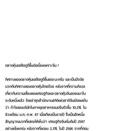
ตลาดหุ้นเอเชียดูดีขึ้นต่อเนื่องเพราะจีน !
ทิศทางของตลาดหุ้นเอเชียดูดีขึ้นเยอะนะครับ และเป็นปัจจัย
บวกกับทิศทางของตลาดหุ้นไทยด้วย หลังจากที่ความกังวล
เกี่ยวกับความเสี่ยงของเศรษฐกิจและตลาดหุ้นจีนลดลงมาใน
ระดับหนึ่งแล้ว โดยล่าสุดสำนักงานสถิติแห่งชาติจีนเปิดเผยใน
ว่า กำไรของบริษัทในภาคอุตสาหกรรมปรับตัวขึ้น 10.2% ใน
ช่วงเดือน ม.ค.-ก.พ. 67 เมื่อเทียบเป็นรายปี ซึ่งเป็นอีกหนึ่ง
สัญญาณบวกที่แสดงให้เห็นว่า เศรษฐกิจจีนเริ่มต้นปี 2567 
อย่างแข็งแกร่ง หลังจากที่ลดลง 2.3% ในปี 2566 จากที่ก่อน