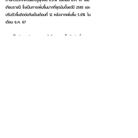
เทียบรายปี ซึ่งเป็นการเพิ่มขึ้นมากที่สุดนับตั้งแต่ปี 2565 และ
ปรับตัวขึ้นติดต่อกันเป็นเดือนที่ 12 หลังจากเพิ่มขึ้น 5.6% ใน
เดือน ธ.ค. 67
ขณะที่ในเชิงเทคนิคของตลาดหุ้นไทย การฟื้นตัวต่อเนื่องของ
ดัชนี SET ตั้งแต่บริเวณ 1,345 จุดวันที่ 13 ธ.ค. 66 จะมีแนว
ต้านสำคัญอยู่ที่บริเวณ Fib Node 0.382 และ 0.618 หรือ 
1,447 และ 1,497 จุดตามลำดับ ซึ่งตราบใดที่ SET ยังคงไม่
สามารถขยับตัวขึ้นมายืนเหนือบริเวณดังกล่าวได้ การดีดตัว
ขึ้นมาในรอบนี้ยังคงมองเป็นแค่การ Technical Rebound 
เท่านั้น
ในส่วนของกลยุทธ์ สำหรับการลงทุนระยะสั้น (ไม่เกิน 1 
สัปดาห์)
 กรณี SET ยังคงแกว่งตัวต่ำกว่า 1,497 จุด เน้น 
“Wait and See” สำหรับการลงทุนระยะกลาง (1-3 เดือน) 
ในลักษณะ Long-Only แนะนำ “คงสัดส่วนการลงทุนในหุ้นที่
ระดับ 50% ของพอร์ต”