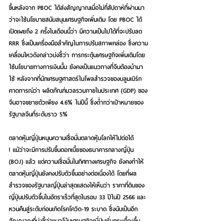
ขึ้นหลังจาก PBOC ได้ส่งสัญญาณเมื่อไม่กี่สัปดาห์ที่ผ่านมา 
ว่าจะใช้นโยบายสนับสนุนเศรษฐกิจเพิ่มเติม โดย PBOC ได้
เปิดเผยถึง 2 ครั้งในเดือนนี้ว่า มีความเป็นไปได้ที่จะปรับลด 
RRR ซึ่งเป็นเครื่องมือสำคัญในการปรับสภาพคล่อง ซึ่งความ
เคลื่อนไหวดังกล่าวบ่งชี้ว่า การกระตุ้นเศรษฐกิจเพิ่มเติมโดย
ใช้นโยบายทางการเงินนั้น ยังคงเป็นแนวทางที่จีนต้องนำมา
ใช้ หลังจากที่นักเศรษฐศาสตร์ในโพลสำรวจของบลูมเบิร์ก
คาดการณ์ว่า ผลิตภัณฑ์มวลรวมภายในประเทศ (GDP) ของ
จีนอาจขยายตัวเพียง 4.6% ในปีนี้ ซึ่งต่ำกว่าเป้าหมายของ
รัฐบาลจีนที่ระดับราว 5%
ตลาดหุ้นญี่ปุ่นหนุนความเชื่อมั่นตลาดหุ้นโลกให้ไปต่อได้ 
!
 แม้ว่าจะมีการปรับขึ้นดอกเบี้ยของธนาคารกลางญี่ปุ่น 
(BOJ) แล้ว แต่ความเชื่อมั่นในทิศทางเศรษฐกิจ ยังคงทำให้
ตลาดหุ้นญี่ปุ่นยังคงปรับตัวขึ้นอย่างต่อเนื่องได้ โดยที่ผล
สำรวจของรัฐบาลญี่ปุ่นล่าสุดแสดงให้เห็นว่า ราคาที่ดินของ
ญี่ปุ่นปรับตัวขึ้นในอัตราเร็วที่สุดในรอบ 33 ปีในปี 2566 และ
หวนคืนสู่ระดับก่อนเกิดโรคโควิด-19 ระบาด ซึ่งนับเป็นอีก
สัญญาณที่บ่งชี้ว่าแนวโน้มเศรษฐกิจญี่ปุ่นเริ่มกระเตื้องขึ้น 