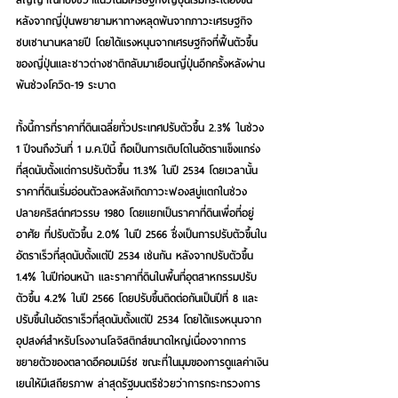
หลังจากญี่ปุ่นพยายามหาทางหลุดพ้นจากภาวะเศรษฐกิจ
ซบเซานานหลายปี โดยได้แรงหนุนจากเศรษฐกิจที่ฟื้นตัวขึ้น
ของญี่ปุ่นและชาวต่างชาติกลับมาเยือนญี่ปุ่นอีกครั้งหลังผ่าน
พ้นช่วงโควิด-19 ระบาด
ทั้งนี้การที่ราคาที่ดินเฉลี่ยทั่วประเทศปรับตัวขึ้น 2.3% ในช่วง 
1 ปีจนถึงวันที่ 1 ม.ค.ปีนี้ ถือเป็นการเติบโตในอัตราแข็งแกร่ง
ที่สุดนับตั้งแต่การปรับตัวขึ้น 11.3% ในปี 2534 โดยเวลานั้น
ราคาที่ดินเริ่มอ่อนตัวลงหลังเกิดภาวะฟองสบู่แตกในช่วง
ปลายคริสต์ทศวรรษ 1980 โดยแยกเป็นราคาที่ดินเพื่อที่อยู่
อาศัย ที่ปรับตัวขึ้น 2.0% ในปี 2566 ซึ่งเป็นการปรับตัวขึ้นใน
อัตราเร็วที่สุดนับตั้งแต่ปี 2534 เช่นกัน หลังจากปรับตัวขึ้น 
1.4% ในปีก่อนหน้า และราคาที่ดินในพื้นที่อุตสาหกรรมปรับ
ตัวขึ้น 4.2% ในปี 2566 โดยปรับขึ้นติดต่อกันเป็นปีที่ 8 และ
ปรับขึ้นในอัตราเร็วที่สุดนับตั้งแต่ปี 2534 โดยได้แรงหนุนจาก
อุปสงค์สำหรับโรงงานโลจิสติกส์ขนาดใหญ่เนื่องจากการ
ขยายตัวของตลาดอีคอมเมิร์ซ ขณะที่ในมุมของการดูแลค่าเงิน
เยนให้มีเสถียรภาพ ล่าสุดรัฐมนตรีช่วยว่าการกระทรวงการ