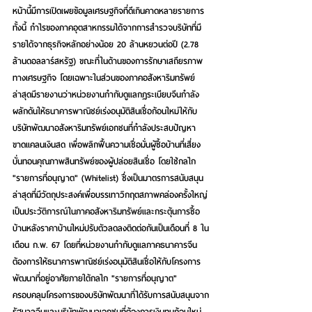
หน้านี้มีการเปิดเผยข้อมูลเศรษฐกิจที่ดีเกินคาดหลายรายการ 
ทั้งนี้ กำไรของภาคอุตสาหกรรมได้จากการสำรวจบริษัทที่มี
รายได้จากธุรกิจหลักอย่างน้อย 20 ล้านหยวนต่อปี (2.78 
ล้านดอลลาร์สหรัฐ) ขณะที่ในด้านของการรักษาเสถียรภาพ
ทางเศรษฐกิจ โดยเฉพาะในส่วนของภาคอสังหาริมทรัพย์ 
ล่าสุดมีรายงานว่าหน่วยงานกำกับดูแลกฎระเบียบจีนกำลัง
ผลักดันให้ธนาคารพาณิชย์เร่งอนุมัติสินเชื่อก้อนใหม่ให้กับ
บริษัทพัฒนาอสังหาริมทรัพย์เอกชนที่กำลังประสบปัญหา
ขาดแคลนเงินสด เพื่อพลิกฟื้นความเชื่อมั่นผู้ซื้อบ้านที่เสี่ยง
บั่นทอนคุณภาพสินทรัพย์ของผู้ปล่อยสินเชื่อ โดยใช้กลไก 
"รายการที่อนุญาต" (Whitelist) ซึ่งเป็นมาตรการสนับสนุน
ล่าสุดที่มีวัตถุประสงค์เพื่อบรรเทาวิกฤตสภาพคล่องครั้งใหญ่
เป็นประวัติการณ์ในภาคอสังหาริมทรัพย์และกระตุ้นการซื้อ
บ้านหลังราคาบ้านใหม่ปรับตัวลดลงติดต่อกันเป็นเดือนที่ 8 ใน
เดือน ก.พ. 67 โดยที่หน่วยงานกำกับดูแลภาคธนาคารจีน
ต้องการให้ธนาคารพาณิชย์เร่งอนุมัติสินเชื่อให้กับโครงการ
พัฒนาที่อยู่อาศัยภายใต้กลไก "รายการที่อนุญาต" 
ครอบคลุมโครงการของบริษัทพัฒนาที่ได้รับการสนับสนุนจาก
รัฐบาลจีนและบริษัทพัฒนาเอกชนที่ต้องการเงินทุนก้อนใหม่ 