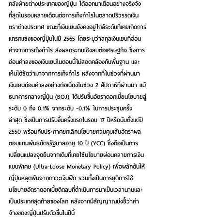
คลังฝ่ายต่างประเทศของญี่ปุ่น ได้ออกมาเตือนอย่างจริงจัง
ที่สุดในรอบหลายเดือนต่อการเก็งกำไรในตลาดปริวรรตเงิน
ตราต่างประเทศ ขณะที่เงินเยนยังคงอยู่ใกล้ระดับที่เคยเกิดการ
แทรกแซงของญี่ปุ่นในปี 2565 โดยระบุว่าสกุลเงินเยนที่อ่อน
ค่าจากการเก็งกำไร ส่งผลกระทบเชิงลบต่อเศรษฐกิจ ซึ่งการ
อ่อนค่าลงของเงินเยนในตอนนี้ไม่สอดคล้องกับพื้นฐาน และ
เห็นได้ชัดว่ามาจากการเก็งกำไร หลังจากที่ในช่วงที่ผ่านมา 
เงินเยนอ่อนค่าลงอย่างต่อเนื่องในช่วง 2 สัปดาห์ที่ผ่านมา แม้
ธนาคารกลางญี่ปุ่น (BOJ) ได้ปรับขึ้นอัตราดอกเบี้ยนโยบายสู่
ระดับ 0 ถึง 0.1% จากระดับ -0.1% ในการประชุมครั้ง
ล่าสุด ซึ่งเป็นการปรับขึ้นครั้งแรกในรอบ 17 ปีหรือนับตั้งแต่ปี 
2550 พร้อมกับประกาศยกเลิกนโยบายควบคุมเส้นอัตราผล
ตอบแทนพันธบัตรรัฐบาลอายุ 10 ปี (YCC) ซึ่งถือเป็นการ
เปลี่ยนแปลงจุดยืนจากเดิมที่เคยใช้นโยบายผ่อนคลายการเงิน
แบบพิเศษ (Ultra-Loose Monetary Policy) เพื่อผลักดันให้
ญี่ปุ่นหลุดพ้นจากภาวะเงินฝืด รวมทั้งเป็นการยุติการใช้
นโยบายอัตราดอกเบี้ยติดลบที่ดำเนินการมาเป็นเวลานานและ
เป็นประเทศสุดท้ายของโลก หลังจากมีสัญญาณบ่งชี้ว่าค่า
จ้างของญี่ปุ่นปรับตัวขึ้นในปีนี้