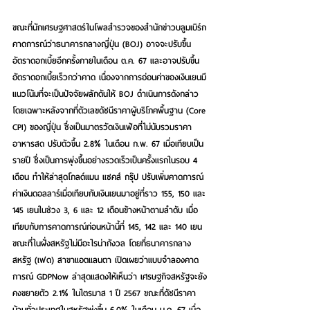
ขณะที่นักเศรษฐศาสตร์ในโพลสำรวจของสำนักข่าวบลูมเบิร์ก
คาดการณ์ว่าธนาคารกลางญี่ปุ่น (BOJ) อาจจะปรับขึ้น 
อัตราดอกเบี้ยอีกครั้งภายในเดือน ต.ค. 67 และอาจปรับขึ้น
อัตราดอกเบี้ยเร็วกว่าคาด เนื่องจากการอ่อนค่าของเงินเยนมี
แนวโน้มที่จะเป็นปัจจัยผลักดันให้ BOJ ดำเนินการดังกล่าว 
โดยเฉพาะหลังจากที่ตัวเลขดัชนีราคาผู้บริโภคพื้นฐาน (Core 
CPI) ของญี่ปุ่น ซึ่งเป็นมาตรวัดเงินเฟ้อที่ไม่นับรวมราคา
อาหารสด ปรับตัวขึ้น 2.8% ในเดือน ก.พ. 67 เมื่อเทียบเป็น
รายปี ซึ่งเป็นการพุ่งขึ้นอย่างรวดเร็วเป็นครั้งแรกในรอบ 4 
เดือน ทำให้ล่าสุดโกลด์แมน แซคส์ กรุ๊ป ปรับเพิ่มคาดการณ์
ค่าเงินดอลลาร์เมื่อเทียบกับเงินเยนมาอยู่ที่ราว 155, 150 และ 
145 เยนในช่วง 3, 6 และ 12 เดือนข้างหน้าตามลำดับ เมื่อ
เทียบกับการคาดการณ์ก่อนหน้านี้ที่ 145, 142 และ 140 เยน 
ขณะที่ในฝั่งสหรัฐไม่มีอะไรน่ากังวล โดยที่ธนาคารกลาง
สหรัฐ (เฟด) สาขาแอตแลนตา เปิดเผยว่าแบบจำลองคาด
การณ์ GDPNow ล่าสุดแสดงให้เห็นว่า เศรษฐกิจสหรัฐจะยัง
คงขยายตัว 2.1% ในไตรมาส 1 ปี 2567 ขณะที่ดัชนีราคา
บ้านทั่วประเทศในสหรัฐพุ่งขึ้น 6.0% ในเดือน ม.ค. 67 เมื่อ