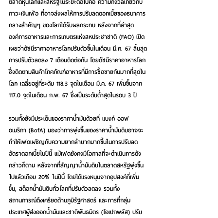
ตลาดหุ้นโลกและสหรัฐในระยะต่อไปคือ ความกังวลเกี่ยวกับ
ภาวะเงินเฟ้อ ที่อาจส่งผลให้การปรับลดดอกเบี้ยของธนาคาร
กลางสำคัญๆ ของโลกได้รับผลกระทบ หลังจากที่ล่าสุด
องค์การอาหารและการเกษตรแห่งสหประชาชาติ (FAO) เปิด
เผยว่าดัชนีราคาอาหารโลกปรับตัวขึ้นในเดือน มี.ค. 67 สิ้นสุด
การปรับตัวลดลง 7 เดือนติดต่อกัน โดยดัชนีราคาอาหารโลก
ซึ่งติดตามสินค้าโภคภัณฑ์อาหารที่มีการซื้อขายกันมากที่สุดใน
โลก เฉลี่ยอยู่ที่ระดับ 118.3 จุดในเดือน มี.ค. 67 เพิ่มขึ้นจาก 
117.0 จุดในเดือน ก.พ. 67 ซึ่งเป็นระดับต่ำสุดในรอบ 3 ปี
รวมทั้งยังมีประเด็นของราคาน้ำมันด้วยที่ แบงก์ ออฟ 
อเมริกา (BofA) มองว่าการพุ่งขึ้นของราคาน้ำมันดิบอาจจะ
ทำให้เฟดเผชิญกับความยากลำบากมากขึ้นในการปรับลด
อัตราดอกเบี้ยในปีนี้ แม้เฟดยังคงมีโอกาสที่จะดำเนินการดัง
กล่าวก็ตาม หลังจากที่สัญญาน้ำมันดิบในตลาดสหรัฐพุ่งขึ้น
ไปแล้วเกือบ 20% ในปีนี้ โดยได้แรงหนุนจากอุปสงค์ที่เพิ่ม
ขึ้น, สต็อกน้ำมันดิบทั่วโลกที่ปรับตัวลดลง รวมทั้ง
สถานการณ์ตึงเครียดด้านภูมิรัฐศาสตร์ และการที่กลุ่ม
ประเทศผู้ส่งออกน้ำมันและชาติพันธมิตร (โอเปกพลัส) ปรับ