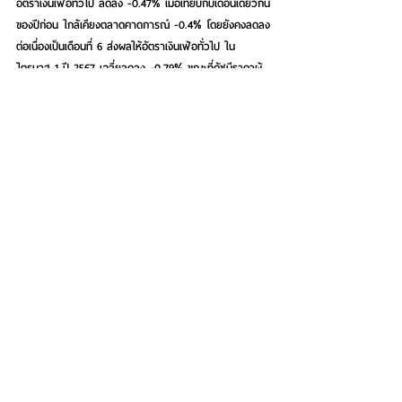
อัตราเงินเฟ้อทั่วไป ลดลง -0.47% เมื่อเทียบกับเดือนเดียวกัน
ของปีก่อน ใกล้เคียงตลาดคาดการณ์ -0.4% โดยยังคงลดลง
ต่อเนื่องเป็นเดือนที่ 6 ส่งผลให้อัตราเงินเฟ้อทั่วไป ใน
ไตรมาส 1 ปี 2567 เฉลี่ยลดลง -0.79% ขณะที่ดัชนีราคาผู้
บริโภคพื้นฐาน (Core CPI) ซึ่งไม่รวมสินค้าหมวดพลังงาน 
และอาหารสด เดือนมี.ค. 67 อยู่ที่ 104.61 ส่งผลให้เงินเฟ้อ
พื้นฐาน เพิ่มขึ้น 0.37% เมื่อเทียบกับเดือนเดียวกันของปีก่อน 
โดยอัตราเงินเฟ้อพื้นฐาน ในไตรมาส 1 ปี 2567 เฉลี่ยเพิ่มขึ้น
เพียง 0.44% ขณะที่ในเชิงเทคนิคของตลาดหุ้นไทย การฟื้น
ตัวต่อเนื่องของดัชนี SET ตั้งแต่บริเวณ 1,345 จุดวันที่ 
13 ธ.ค. 66 จะมีแนวต้านสำคัญอยู่ที่บริเวณ Fib Node 
0.382 และ 0.618 หรือ 1,447 และ 1,497 จุดตามลำดับ ซึ่ง
ตราบใดที่ SET ยังคงไม่สามารถขยับตัวขึ้นมายืนเหนือบริเวณ
ดังกล่าวได้ การดีดตัวขึ้นมาในรอบนี้ยังคงมองเป็นแค่การ 
Technical Rebound เท่านั้น
กลยุทธ์ สำหรับการลงทุนระยะสั้น (ไม่เกิน 1 สัปดาห์)
 กรณี 
SET ยังคงแกว่งตัวต่ำกว่า 1,497 จุด เน้น “Wait and 
See” สำหรับการลงทุนระยะกลาง (1-3 เดือน) ในลักษณะ 