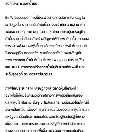
ลดกำลังการผลิตน้ำมัน           
BofA มีมุมมองว่าการที่เงินเฟ้อด้านการบริการยังคงอยู่ใน
ระดับสูงนั้น ราคาน้ำมันที่พุ่งขึ้นอาจจะจำกัดความสามารถ
ของธนาคารกลางต่างๆ ในการใช้นโยบายกระตุ้นเศรษฐกิจ 
ดังนั้นราคาน้ำมันกำลังสร้างปัญหาให้กับเฟดอีกครั้ง โดยมอง
ว่าราคาพลังงานจะพุ่งขึ้นต่อเนื่องจนถึงฤดูการขับขี่ยานยนต์
ในช่วงฤดูร้อนของสหรัฐ ขณะที่ตลาดทั่วโลกจะเผชิญกับ
ภาวะขาดแคลนน้ำมันดิบในปริมาณ 450,000 บาร์เรล/วัน 
และ BofA คาดการณ์ว่าราคาน้ำมันดิบเบรนท์จะพุ่งขึ้นแตะ
ระดับสูงสุดที่ 95 ดอลลาร์/บาร์เรล
ภาพใหญ่ระยะกลาง เศรษฐกิจและตลาดหุ้นโลกยังดี !
อย่างไรก็ดีผมยังคงมองว่าทิศทางการพักตัวที่เกิดขึ้นของ
ตลาดหุ้นโลกในระยะสั้นๆ จะไม่ส่งผลกระทบต่อแนวโน้มใหญ่ที่
ยังคงเป็นขาขึ้น เนื่องจากสุดท้ายแนวโน้มของตลาดหุ้นโลกและ
สหรัฐจะเคลื่อนไหวตามแนวโน้มของเศรษฐกิจสหรัฐที่ยังคง
แข็งแกร่ง โดยกระทรวงแรงงานสหรัฐเปิดเผยว่าตัวเลขการ
จ้างงานนอกภาคเกษตรเพิ่มขึ้น 303,000 ตำแหน่งในเดือน 