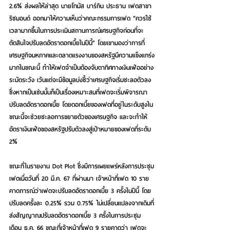
2.6% ส่งผลให้ล่าสุด นายโทมัส บาร์กิน ประธาน เฟดสาขา
ริชมอนด์ ออกมาให้ความเห็นว่าคณะกรรมการเฟด “ควรใช้
เวลามากขึ้นในการประเมินสถานการณ์เศรษฐกิจก่อนที่จะ
ตัดสินใจปรับลดอัตราดอกเบี้ยในปีนี้” โดยเขามองว่าการที่
เศรษฐกิจมหภาคและตลาดแรงงานของสหรัฐมีความแข็งแกร่ง
มากในขณะนี้ ทำให้เฟดจำเป็นต้องจับตาทิศทางเงินเฟ้ออย่าง
ระมัดระวัง เว้นแต่จะมีข้อมูลบ่งชี้ว่าเศรษฐกิจเริ่มชะลอตัวลง 
ซึ่งหากเป็นเช่นนั้นก็เป็นเรื่องเหมาะสมที่เฟดจะเริ่มพิจารณา
ปรับลดอัตราดอกเบี้ย โดยดอกเบี้ยของเฟดที่อยู่ในระดับสูงใน
ขณะนี้จะช่วยชะลอการขยายตัวของเศรษฐกิจ และจะทำให้
อัตราเงินเฟ้อของสหรัฐปรับตัวลงสู่เป้าหมายของเฟดที่ระดับ 
2%
ขณะที่ในรายงาน Dot Plot ซึ่งมีการเผยแพร่หลังการประชุม
เฟดเมื่อวันที่ 20 มี.ค. 67 ที่ผ่านมา เจ้าหน้าที่เฟด 10 ราย
คาดการณ์ว่าเฟดจะปรับลดอัตราดอกเบี้ย 3 ครั้งในปีนี้ โดย
ปรับลดครั้งละ 0.25% รวม 0.75% ไม่เปลี่ยนแปลงจากเดิมที่
ส่งสัญญาณปรับลดอัตราดอกเบี้ย 3 ครั้งในการประชุม
เดือน ธ.ค. 66 ขณะที่เจ้าหน้าที่เฟด 9 รายคาดว่า เฟดจะ