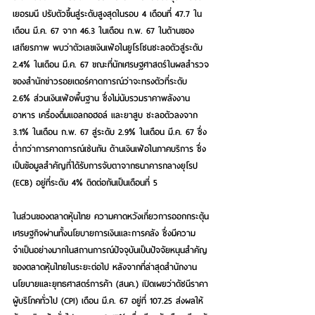
เยอรมนี ปรับตัวขึ้นสู่ระดับสูงสุดในรอบ 4 เดือนที่ 47.7 ใน
เดือน มี.ค. 67 จาก 46.3 ในเดือน ก.พ. 67 ในด้านของ
เสถียรภาพ พบว่าตัวเลขเงินเฟ้อในยูโรโซนชะลอตัวสู่ระดับ 
2.4% ในเดือน มี.ค. 67 ขณะที่นักเศรษฐศาสตร์ในผลสำรวจ
ของสำนักข่าวรอยเตอร์คาดการณ์ว่าจะทรงตัวที่ระดับ 
2.6% ส่วนเงินเฟ้อพื้นฐาน ซึ่งไม่นับรวมราคาพลังงาน 
อาหาร เครื่องดื่มแอลกอฮอล์ และยาสูบ ชะลอตัวลงจาก 
3.1% ในเดือน ก.พ. 67 สู่ระดับ 2.9% ในเดือน มี.ค. 67 ซึ่ง
ต่ำกว่าการคาดการณ์เช่นกัน ด้านเงินเฟ้อในภาคบริการ ซึ่ง
เป็นข้อมูลสำคัญที่ได้รับการจับตาจากธนาคารกลางยุโรป 
(ECB) อยู่ที่ระดับ 4% ติดต่อกันเป็นเดือนที่ 5
ในส่วนของตลาดหุ้นไทย ความคาดหวังเกี่ยวการออกกระตุ้น
เศรษฐกิจผ่านทั้งนโยบายการเงินและการคลัง ซึ่งมีความ
จำเป็นอย่างมากในสถานการณ์ปัจจุบันเป็นปัจจัยหนุนสำคัญ
ของตลาดหุ้นไทยในระยะต่อไป หลังจากที่ล่าสุดสำนักงาน
นโยบายและยุทธศาสตร์การค้า (สนค.) เปิดเผยว่าดัชนีราคา
ผู้บริโภคทั่วไป (CPI) เดือน มี.ค. 67 อยู่ที่ 107.25 ส่งผลให้