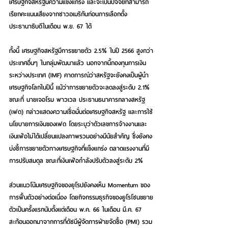
เศรษฐกิจสหรัฐมีความแข็งแกร่ง และจะเป็นปัจจัยที่สามารถ
เรียกคะแนนเสียงจากชาวอเมริกันก่อนการเลือกตั้ง
ประธานาธิบดีในเดือน พ.ย. 67 ได้
ทั้งนี้ เศรษฐกิจสหรัฐมีการขยายตัว 2.5% ในปี 2566 สูงกว่า
ประเทศอื่นๆ ในกลุ่มพัฒนาแล้ว นอกจากนี้กองทุนการเงิน
ระหว่างประเทศ (IMF) คาดการณ์ว่าสหรัฐจะยังคงเป็นผู้นำ
เศรษฐกิจโลกในปีนี้ แม้ว่าการขยายตัวจะลดลงสู่ระดับ 2.1% 
ขณะที่ นายเจอโรม พาวเวล ประธานธนาคารกลางสหรัฐ 
(เฟด) กล่าวแสดงความเชื่อมั่นต่อเศรษฐกิจสหรัฐ และการใช้
นโยบายการเงินของเฟด โดยระบุว่าตัวเลขการจ้างงานและ
เงินเฟ้อไม่ได้เปลี่ยนแปลงภาพรวมอย่างมีนัยสำคัญ ซึ่งยังคง
บ่งชี้การขยายตัวทางเศรษฐกิจที่แข็งแกร่ง ตลาดแรงงานที่มี
การปรับสมดุล ขณะที่เงินเฟ้อกำลังปรับตัวลงสู่ระดับ 2%
ส่วนแนวโน้มเศรษฐกิจของยุโรปยังคงเห็น Momentum ของ
การฟื้นตัวอย่างต่อเนื่อง โดยกิจกรรมธุรกิจของยูโรโซนขยาย
ตัวเป็นครั้งแรกนับตั้งแต่เดือน พ.ค. 66 ในเดือน มี.ค. 67 
สะท้อนออกมาจากการที่ดัชนีผู้จัดการฝ่ายจัดซื้อ (PMI) รวม