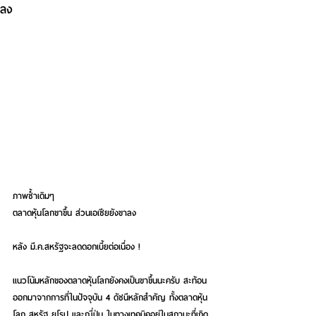
ลง
ภาพซ้ำเดิมๆ
ตลาดหุ้นโลกขาขึ้น ส่วนเอเชียยังขาลง
หลัง มี.ค.สหรัฐจะลดดอกเบี้ยต่อเนื่อง !
แนวโน้มหลักของตลาดหุ้นโลกยังคงเป็นขาขึ้นนะครับ สะท้อน
ออกมาจากการที่ในปัจจุบัน 4 ดัชนีหลักสำคัญ ทั้งตลาดหุ้น
โลก สหรัฐ ยุโรป และญี่ปุ่น ในทางเทคนิคอยู่ในสถานะที่เกิด 