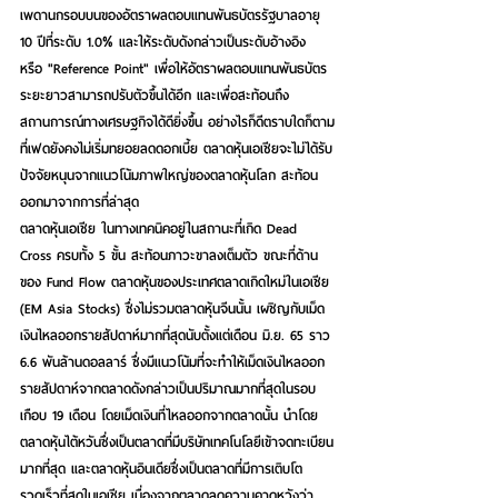
เพดานกรอบบนของอัตราผลตอบแทนพันธบัตรรัฐบาลอายุ 
10 ปีที่ระดับ 1.0% และให้ระดับดังกล่าวเป็นระดับอ้างอิง 
หรือ "Reference Point" เพื่อให้อัตราผลตอบแทนพันธบัตร
ระยะยาวสามารถปรับตัวขึ้นได้อีก และเพื่อสะท้อนถึง
สถานการณ์ทางเศรษฐกิจได้ดียิ่งขึ้น อย่างไรก็ดีตราบใดก็ตาม
ที่เฟดยังคงไม่เริ่มทยอยลดดอกเบี้ย ตลาดหุ้นเอเชียจะไม่ได้รับ
ปัจจัยหนุนจากแนวโน้มภาพใหญ่ของตลาดหุ้นโลก สะท้อน
ออกมาจากการที่ล่าสุด
ตลาดหุ้นเอเชีย ในทางเทคนิคอยู่ในสถานะที่เกิด Dead 
Cross ครบทั้ง 5 ขั้น สะท้อนภาวะขาลงเต็มตัว ขณะที่ด้าน
ของ Fund Flow ตลาดหุ้นของประเทศตลาดเกิดใหม่ในเอเชีย 
(EM Asia Stocks) ซึ่งไม่รวมตลาดหุ้นจีนนั้น เผชิญกับเม็ด
เงินไหลออกรายสัปดาห์มากที่สุดนับตั้งแต่เดือน มิ.ย. 65 ราว 
6.6 พันล้านดอลลาร์ ซึ่งมีแนวโน้มที่จะทำให้เม็ดเงินไหลออก
รายสัปดาห์จากตลาดดังกล่าวเป็นปริมาณมากที่สุดในรอบ
เกือบ 19 เดือน โดยเม็ดเงินที่ไหลออกจากตลาดนั้น นำโดย
ตลาดหุ้นไต้หวันซึ่งเป็นตลาดที่มีบริษัทเทคโนโลยีเข้าจดทะเบียน
มากที่สุด และตลาดหุ้นอินเดียซึ่งเป็นตลาดที่มีการเติบโต
รวดเร็วที่สุดในเอเชีย เนื่องจากตลาดลดความคาดหวังว่า 