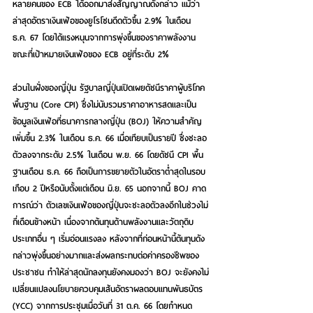
หลายคนของ ECB ได้ออกมาส่งสัญญาณดังกล่าว แม้ว่า
ล่าสุดอัตราเงินเฟ้อของยูโรโซนดีดตัวขึ้น 2.9% ในเดือน 
ธ.ค. 67 โดยได้แรงหนุนจากการพุ่งขึ้นของราคาพลังงาน 
ขณะที่เป้าหมายเงินเฟ้อของ ECB อยู่ที่ระดับ 2%
ส่วนในฝั่งของญี่ปุ่น รัฐบาลญี่ปุ่นเปิดเผยดัชนีราคาผู้บริโภค
พื้นฐาน (Core CPI) ซึ่งไม่นับรวมราคาอาหารสดและเป็น
ข้อมูลเงินเฟ้อที่ธนาคารกลางญี่ปุ่น (BOJ) ให้ความสำคัญ 
เพิ่มขึ้น 2.3% ในเดือน ธ.ค. 66 เมื่อเทียบเป็นรายปี ซึ่งชะลอ
ตัวลงจากระดับ 2.5% ในเดือน พ.ย. 66 โดยดัชนี CPI พื้น
ฐานเดือน ธ.ค. 66 ถือเป็นการขยายตัวในอัตราต่ำสุดในรอบ
เกือบ 2 ปีหรือนับตั้งแต่เดือน มิ.ย. 65 นอกจากนี้ BOJ คาด
การณ์ว่า ตัวเลขเงินเฟ้อของญี่ปุ่นจะชะลอตัวลงอีกในช่วงไม่
กี่เดือนข้างหน้า เนื่องจากต้นทุนด้านพลังงานและวัตถุดิบ
ประเภทอื่น ๆ เริ่มอ่อนแรงลง หลังจากที่ก่อนหน้านี้ต้นทุนดัง
กล่าวพุ่งขึ้นอย่างมากและส่งผลกระทบต่อค่าครองชีพของ
ประชาชน ทำให้ล่าสุดนักลงทุนยังคงมองว่า BOJ จะยังคงไม่
เปลี่ยนแปลงนโยบายควบคุมเส้นอัตราผลตอบแทนพันธบัตร 
(YCC) จากการประชุมเมื่อวันที่ 31 ต.ค. 66 โดยกำหนด