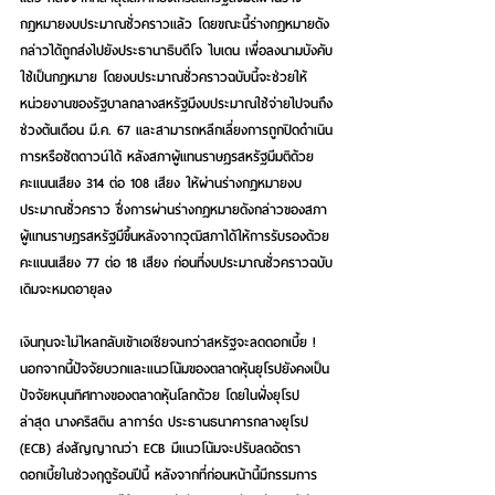
กฎหมายงบประมาณชั่วคราวแล้ว โดยขณะนี้ร่างกฎหมายดัง
กล่าวได้ถูกส่งไปยังประธานาธิบดีโจ ไบเดน เพื่อลงนามบังคับ
ใช้เป็นกฎหมาย โดยงบประมาณชั่วคราวฉบับนี้จะช่วยให้
หน่วยงานของรัฐบาลกลางสหรัฐมีงบประมาณใช้จ่ายไปจนถึง
ช่วงต้นเดือน มี.ค. 67 และสามารถหลีกเลี่ยงการถูกปิดดำเนิน
การหรือชัตดาวน์ได้ หลังสภาผู้แทนราษฎรสหรัฐมีมติด้วย
คะแนนเสียง 314 ต่อ 108 เสียง ให้ผ่านร่างกฎหมายงบ
ประมาณชั่วคราว ซึ่งการผ่านร่างกฎหมายดังกล่าวของสภา
ผู้แทนราษฎรสหรัฐมีขึ้นหลังจากวุฒิสภาได้ให้การรับรองด้วย
คะแนนเสียง 77 ต่อ 18 เสียง ก่อนที่งบประมาณชั่วคราวฉบับ
เดิมจะหมดอายุลง
เงินทุนจะไม่ไหลกลับเข้าเอเชียจนกว่าสหรัฐจะลดดอกเบี้ย ! 
นอกจากนี้ปัจจัยบวกและแนวโน้มของตลาดหุ้นยุโรปยังคงเป็น
ปัจจัยหนุนทิศทางของตลาดหุ้นโลกด้วย โดยในฝั่งยุโรป
ล่าสุด นางคริสติน ลาการ์ด ประธานธนาคารกลางยุโรป 
(ECB) ส่งสัญญาณว่า ECB มีแนวโน้มจะปรับลดอัตรา
ดอกเบี้ยในช่วงฤดูร้อนปีนี้ หลังจากที่ก่อนหน้านี้มีกรรมการ