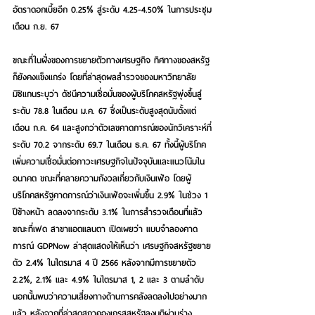
อัตราดอกเบี้ยอีก 0.25% สู่ระดับ 4.25-4.50% ในการประชุม
เดือน ก.ย. 67
ขณะที่ในฝั่งของการขยายตัวทางเศรษฐกิจ ทิศทางของสหรัฐ
ก็ยังคงแข็งแกร่ง โดยที่ล่าสุดผลสำรวจของมหาวิทยาลัย
มิชิแกนระบุว่า ดัชนีความเชื่อมั่นของผู้บริโภคสหรัฐพุ่งขึ้นสู่
ระดับ 78.8 ในเดือน ม.ค. 67 ซึ่งเป็นระดับสูงสุดนับตั้งแต่
เดือน ก.ค. 64 และสูงกว่าตัวเลขคาดการณ์ของนักวิเคราะห์ที่
ระดับ 70.2 จากระดับ 69.7 ในเดือน ธ.ค. 67 ทั้งนี้ผู้บริโภค
เพิ่มความเชื่อมั่นต่อภาวะเศรษฐกิจในปัจจุบันและแนวโน้มใน
อนาคต ขณะที่คลายความกังวลเกี่ยวกับเงินเฟ้อ โดยผู้
บริโภคสหรัฐคาดการณ์ว่าเงินเฟ้อจะเพิ่มขึ้น 2.9% ในช่วง 1 
ปีข้างหน้า ลดลงจากระดับ 3.1% ในการสำรวจเดือนที่แล้ว 
ขณะที่เฟด สาขาแอตแลนตา เปิดเผยว่า แบบจำลองคาด
การณ์ GDPNow ล่าสุดแสดงให้เห็นว่า เศรษฐกิจสหรัฐขยาย
ตัว 2.4% ในไตรมาส 4 ปี 2566 หลังจากมีการขยายตัว 
2.2%, 2.1% และ 4.9% ในไตรมาส 1, 2 และ 3 ตามลำดับ 
นอกนั้นพบว่าความเสี่ยงทางด้านการคลังลดลงไปอย่างมาก
แล้ว หลังจากที่ล่าสุดสภาคองเกรสสหรัฐลงมติผ่านร่าง