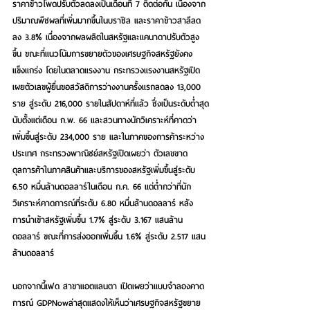
ราคาข้าวโพดปรับตัวลดลงเป็นเดือนที่ 7 ติดต่อกัน เนื่องจาก
ปริมาณพืชผลที่เพิ่มมากขึ้นในบราซิล และราคาข้าวสาลีลด
ลง 3.8% เนื่องจากผลผลิตในสหรัฐและแคนาดาปรับตัวสูง
ขึ้น ขณะที่แนวโน้มการขยายตัวของเศรษฐกิจสหรัฐยังคง
แข็งแกร่ง โดยในตลาดแรงงาน กระทรวงแรงงานสหรัฐเปิด
เผยตัวเลขผู้ยื่นขอสวัสดิการว่างงานครั้งแรกลดลง 13,000 
ราย สู่ระดับ 216,000 รายในสัปดาห์ที่แล้ว ซึ่งเป็นระดับต่ำสุด
นับตั้งแต่เดือน ก.พ. 66 และสวนทางนักวิเคราะห์ที่คาดว่า
เพิ่มขึ้นสู่ระดับ 234,000 ราย และในภาคของการค้าระหว่าง
ประเทศ กระทรวงพาณิชย์สหรัฐเปิดเผยว่า ตัวเลขขาด
ดุลการค้าในภาคสินค้าและบริการของสหรัฐเพิ่มขึ้นสู่ระดับ 
6.50 หมื่นล้านดอลลาร์ในเดือน ก.ค. 66 แต่ต่ำกว่าที่นัก
วิเคราะห์คาดการณ์ที่ระดับ 6.80 หมื่นล้านดอลลาร์ หลัง
การนำเข้าสหรัฐเพิ่มขึ้น 1.7% สู่ระดับ 3.167 แสนล้าน
ดอลลาร์ ขณะที่การส่งออกเพิ่มขึ้น 1.6% สู่ระดับ 2.517 แสน
ล้านดอลลาร์ 
นอกจากนี้เฟด สาขาแอตแลนตา เปิดเผยว่าแบบจำลองคาด
การณ์ GDPNowล่าสุดแสดงให้เห็นว่าเศรษฐกิจสหรัฐขยาย