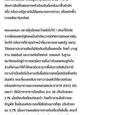
ต้องการสินเชื่อของภาคครัวเรือนจีนเริ่มกลับมาฟื้นตัวอีก
ครั้ง หลังจากรัฐบาลจีนได้ออกมาตรการต่างๆ เพื่อพลิกฟื้น
ภาคอสังหาริมทรัพย์
Momentum ตลาดหุ้นโลกและไทยยังไปได้ !
 ขณะที่ปัจจัย
จากฝั่งของสหรัฐยังคงเป็นปัจจัยบวกต่อทิศทางของตลาดหุ้น
โลกได้ หลังจากที่ล่าสุดเจ้าหน้าที่ธนาคารกลางสหรัฐ (เฟด) 
ได้ออกมาประสานเสียงไม่ต้องรีบปรับขึ้นดอกเบี้ย โดยที่ นางซู
ซาน คอลลินส์ และนายคริสโตเฟอร์ วอลเลอร์ ในฐานะ
สมาชิกบอร์ดผู้ว่าการเฟดมีความเห็นว่าตัวเลขเศรษฐกิจใน
ช่วงที่ผ่านมาได้ทำให้เฟดมีเวลามากขึ้นในการตัดสินใจว่ามี
ความจำเป็นหรือไม่ในการปรับขึ้นอัตราดอกเบี้ยต่อไปเพื่อสกัด
เงินเฟ้อ ขณะที่แรงกดดันจากภาวะเงินเฟ้อได้ชะลอตัวลง 
หลังองค์การอาหารและเกษตรแห่งสหประชาชาติ (FAO) เปิด
เผยว่า ดัชนีราคาอาหารโลกเดือน ส.ค. 66 ปรับตัวลดลง 
2.1% เมื่อเทียบกับเดือนก่อนหน้า โดยที่ราคาเมล็ดข้าวและ
ธัญพืช ซึ่งเป็นองค์ประกอบที่มีสัดส่วนมากที่สุด ปรับตัวลด
ลง 0.7% เนื่องจากผลผลิตจากการเก็บเกี่ยวที่เพิ่มขึ้น ขณะที่