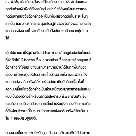
ลง 0.3% เมื่อเทียบเป็นรายปีในเดือน ก.ค. 66 สะท้อนแรง
กดดันด้านเงินฝืดที่ยังคงมีอยู่ อย่างไรก็ดีผมยังมองว่าแรง
กดดันจากปัจจัยดังกล่าวจะเป็นเพียงแรงกดดันในระยะสั้นๆ 
เท่านั้น และมาตรการกระตุ้นเศรษฐกิจของจีนที่จะออกมาเยอะ
แน่นอนหลังจากนี้ จะกลับมาเป็นปัจจัยบวกกับตลาดหุ้นโลก
ได้ 
เมื่อไม่นานมานี้รัฐบาลจีนได้ประกาศยกเลิกกฎข้อบังคับทั้งหมด
ที่จำกัดไม่ให้ประชาชนซื้อและขายบ้าน ซึ่งการยกเลิกกฎเกณฑ์
ดังกล่าวทำให้ประชาชนสามารถขายบ้านได้ในทุกพื้นที่ของ
เมือง เพื่อกระตุ้นให้ประชาชนซื้อบ้านมากขึ้น และเพื่อทำให้
ตลาดอสังหาริมทรัพย์ที่ซบเซากลับมาคึกคักอีกครั้ง ทั้งนี้
ความเคลื่อนไหวดังกล่าวเป็นส่วนหนึ่งของมาตรการสนับสนุน
แบบเป็นวงกว้างสำหรับตลาดอสังหาริมทรัพย์ที่ซบเซา ซึ่ง
รวมถึงการปรับลดอัตราดอกเบี้ยสำหรับผู้จำนองบ้านรายเดิม
ที่ยังผ่อนชำระหนี้ไม่หมด โดยภาคอสังหาริมทรัพย์คิดเป็น 1 
ใน 4 ของเศรษฐกิจจีน 
นอกจากนี้หน่วยงานกำกับดูแลด้านการเงินของจีนได้ประกาศ