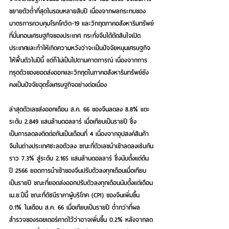
ขยายตัวต่ำที่สุดในรอบหลายสิบปี เนื่องจากผลกระทบของ
มาตรการควบคุมโรคโควิด-19 และวิกฤตภาคอสังหาริมทรัพย์
ที่บั่นทอนเศรษฐกิจของประเทศ กระทั่งจีนได้ตัดสินใจเปิด
ประเทศและทำให้เกิดความหวังว่าจะเป็นปัจจัยหนุนเศรษฐกิจ
ให้ฟื้นตัวในปีนี้ แต่ก็ไม่เป็นไปตามคาดการณ์ เนื่องจากการ
ทรุดตัวของยอดส่งออกและวิกฤตในภาคอสังหาริมทรัพย์ยัง
คงเป็นปัจจัยฉุดรั้งเศรษฐกิจอย่างต่อเนื่อง 
ล่าสุดตัวเลขส่งออกเดือน ส.ค. 66 ของจีนลดลง 8.8% แตะ
ระดับ 2.849 แสนล้านดอลลาร์ เมื่อเทียบเป็นรายปี ซึ่ง
เป็นการลดลงติดต่อกันเป็นเดือนที่ 4 เนื่องจากอุปสงค์สินค้า
จีนในต่างประเทศชะลอตัวลง ขณะที่ตัวเลขนำเข้าลดลงเช่นกัน
ราว 7.3% สู่ระดับ 2.165 แสนล้านดอลลาร์ ซึ่งนับตั้งแต่ต้น
ปี 2566 ยอดการนำเข้าของจีนปรับตัวลงทุกเดือนเมื่อเทียบ
เป็นรายปี ขณะที่ยอดส่งออกปรับตัวลงทุกเดือนนับตั้งแต่เดือน
เม.ย.ปีนี้ ขณะที่ดัชนีราคาผู้บริโภค (CPI) ของจีนเพิ่มขึ้น 
0.1% ในเดือน ส.ค. 66 เมื่อเทียบเป็นรายปี ต่ำกว่าที่ผล
สำรวจของรอยเตอร์คาดไว้ว่าอาจเพิ่มขึ้น 0.2% หลังจากลด