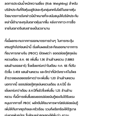
ลดการประเมินน้ำหนักความเสี่ยง (Risk Weighting) สำหรับ
บริษัทประกันที่ถือหุ้นบลูชิปและหุ้นกลุ่มเทคโนโลยีในตลาดหุ้น 
โดยมาตรการดังกล่าวมีเป้าหมายที่จะสนับสนุนให้บริษัทประกัน
เหล่านี้เข้ามาลงทุนในตลาดหุ้นมากขึ้น หลังจากภาวะการซื้อ
ขายในตลาดจีนซบเซาลงเป็นเวลานาน 
ทั้งนี้ผลกระทบจากการออกมาตรการต่างๆ ในการกระตุ้น
เศรษฐกิจไปก่อนหน้านี้ เริ่มเห็นผลแล้วสะท้อนออกมาจากการ
ที่ธนาคารกลางจีน (PBOC) เปิดเผยว่า ยอดปล่อยกู้สกุลเงิน
หยวนเดือน ส.ค. 66 เพิ่มขึ้น 1.36 ล้านล้านหยวน (1.8863 
แสนล้านดอลลาร์) ซึ่งแข็งแกร่งกว่าในเดือน ก.ค. 66 ที่ปรับ
ตัวขึ้น 3.459 แสนล้านหยวน และดีกว่าที่นักวิเคราะห์ในโพล
สำรวจของรอยเตอร์คาดว่าจะเพิ่มขึ้น 1.20 ล้านล้านหยวน 
นอกจากนี้ ยอดปล่อยกู้สกุลเงินหยวนเดือน ส.ค.ปีนี้ ยัง
แข็งแกร่งกว่าเดือน ส.ค.ปีที่แล้วซึ่งเพิ่มขึ้น 1.25 ล้านล้าน
หยวน ทั้งนี้การเพิ่มขึ้นของยอดปล่อยเงินกู้ของจีนได้รับแรง
หนุนจากการที่ PBOC ผลักดันให้ธนาคารพาณิชย์ปล่อยเงินกู้
เพิ่มให้กับภาคธุรกิจและครัวเรือน รวมถึงเรียกร้องให้รัฐบาล
เร่งขายพันธบัตร ซึ่งข้อมูลล่าสุดแสดงให้เห็นว่า ความ