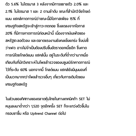
ตัว 5.6% ในไตรมาส 3 หลังจากมีการขยายตัว 2.0% และ 
2.1% ในไตรมาส 1 และ 2 ตามลำดับ ขณะที่สำนักวิจัยโกลด์
แมน แซคส์คาดการณ์ว่าขณะนี้มีโอกาสเพียง 15% ที่
เศรษฐกิจสหรัฐจะเข้าสู่ภาวะถดถอย ซึ่งลดลงจากโอกาส 
20% ที่มีการคาดการณ์ก่อนหน้านี้ เนื่องจากเงินเฟ้อของ
สหรัฐชะลอตัวลง และตลาดแรงงานยังคงแข็งแกร่ง ซึ่งบ่งชี้
ว่าเฟด อาจไม่จำเป็นต้องปรับขึ้นอัตราดอกเบี้ยอีก ซึ่งคาด
การณ์โดยโกลด์แมน แซคส์นั้น อยู่ในระดับที่ต่ำกว่ามากเมื่อ
เทียบกับที่นักวิเคราะห์ในโพลสำรวจของบลูมเบิร์กคาดการณ์
ไว้ที่ระดับ 60% นอกจากนี้ โกลด์แมน แซคส์ยังมีมุมมองที่
เป็นบวกมากกว่าโพลสำรวจอื่นๆ เกี่ยวกับการเติบโตของ
เศรษฐกิจสหรัฐ 
ในส่วนของทิศทางของตลาดหุ้นไทยในทางเทคนิคถ้า SET ไม่
หมุนลงมาต่ำกว่า 1,520 จุดอีกครั้ง SET ก็จะแกว่งตัวขึ้นใน
กรอบขาขึ้น หรือ Uptrend Channel ต่อไป
ในส่วนของกลยุทธ์ สำหรับการลงทุนระยะสั้น (ไม่เกิน 1 
สัปดาห์)
 กรณี SET ยังคงแกว่งเหนือกว่า 1,520 จุด เน้น 