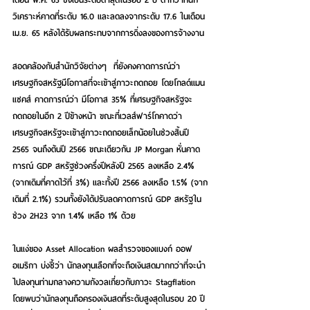
วิเคราะห์คาดที่ระดับ 16.0 และลดลงจากระดับ 17.6 ในเดือน 
เม.ย. 65 หลังได้รับผลกระทบจากการดิ่งลงของการจ้างงาน 
สอดคล้องกับสำนักวิจัยต่างๆ  ที่ยังคงคาดการณ์ว่า 
เศรษฐกิจสหรัฐมีโอกาสที่จะเข้าสู่ภาวะถดถอย โดยโกลด์แมน 
แซคส์ คาดการณ์ว่า มีโอกาส 35% ที่เศรษฐกิจสหรัฐจะ
ถดถอยในอีก 2 ปีข้างหน้า ขณะที่เวลส์ฟาร์โกคาดว่า 
เศรษฐกิจสหรัฐจะเข้าสู่ภาวะถดถอยเล็กน้อยในช่วงสิ้นปี 
2565 จนถึงต้นปี 2566 ขณะเดียวกัน JP Morgan หั่นคาด
การณ์ GDP สหรัฐช่วงครึ่งปีหลังปี 2565 ลงเหลือ 2.4% 
(จากเดิมที่คาดไว้ที่ 3%) และทั้งปี 2566 ลงเหลือ 1.5% (จาก
เดิมที่ 2.1%) รวมทั้งยังได้ปรับลดคาดการณ์ GDP สหรัฐใน
ช่วง 2H23 จาก 1.4% เหลือ 1% ด้วย 
ในแง่ของ Asset Allocation ผลสำรวจของแบงก์ ออฟ 
อเมริกา บ่งชี้ว่า นักลงทุนเลือกที่จะถือเงินสดมากกว่าที่จะนำ
ไปลงทุนท่ามกลางความกังวลเกี่ยวกับภาวะ Stagflation 
โดยพบว่านักลงทุนถือครองเงินสดที่ระดับสูงสุดในรอบ 20 ปี 