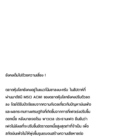
ยังคงเต็มไปด้วยความเสี่ยง !
ตลาดหุ้นโลกยังคงอยู่ในแนวโน้มขาลงนะครับ ในสัปดาห์ที่
ผ่านมาดัชนี MSCI ACWI ของตลาดหุ้นโลกยังคงปรับตัวลด
ลง โดยได้รับปัจจัยลบจากความกังวลเกี่ยวกับปัญหาเงินเฟ้อ
และผลกระทบทางเศรษฐกิจที่เกิดขึ้นจากการที่เฟดเร่งปรับขึ้น
ดอกเบี้ย หลังนายเจอโรม พาวเวล ประธานเฟด ยืนยันว่า
เฟดไม่ลังเลที่จะปรับขึ้นอัตราดอกเบี้ยสูงสุดเท่าที่จำเป็น เพื่อ
สกัดเงินเฟ้อไม่ให้พุ่งขึ้นรุนแรงจนสร้างความเสียหายต่อ