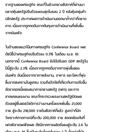
รากฐานของเศรษฐกิจ ขณะที่ในช่วงกลางสัปดาห์ที่ผ่านมา 
ตลาดหุ้นสหรัฐปรับตัวลงแรงสุดในรอบ 2 ปี หลังหุ้นกลุ่มค้า
ปลีกสหรัฐ ประกาศผลการดำเนินงานออกมาต่ำกว่าที่ตลาด
คาด เนื่องจากถูกกดดันจากต้นทุนการดำเนินงานที่เพิ่มขึ้น
จากเงินเฟ้อ  
ในด้านของแนวโน้มทางเศรษฐกิจ Conference Board เผย
ดัชนีชี้นำเศรษฐกิจปรับตัวลง 0.3% ในเดือน เม.ย. 65 
นอกจากนี้ Conference Board ยังได้ปรับลด GDP สหรัฐใน
ปีนี้สู่ระดับ 2.3% เนื่องจากถูกกดดันจากการพุ่งขึ้นของ
เงินเฟ้อ อันเนื่องจากราคาพลังงาน, อาหาร และโลหะที่พุ่ง
ขึ้นจากสงครามในยูเครน รวมถึงปัจจัยที่เกี่ยวกับการปรับขึ้น
อัตราดอกเบี้ยของธนาคารกลางสหรัฐ (เฟด) และการ
ขาดแคลนแรงงาน ขณะที่กระทรวงแรงงานสหรัฐเปิดเผย
ตัวเลขผู้ยื่นขอสวัสดิการว่างงานครั้งแรกเพิ่มขึ้น 21,000 
ราย สู่ระดับ 218,000 รายในสัปดาห์ที่แล้ว สูงกว่าที่นัก
วิเคราะห์คาดการณ์ที่ระดับ 200,000 ราย สอดคล้องกับที่
เฟดฟิลาเดลเฟียเผย ดัชนีภาคการผลิตดิ่งลงสู่ระดับ 2.6 ใน
เดือน พ.ค. 65 ซึ่งเป็นระดับต่ำสุดในรอบ 2 ปี ต่ำกว่าที่นัก