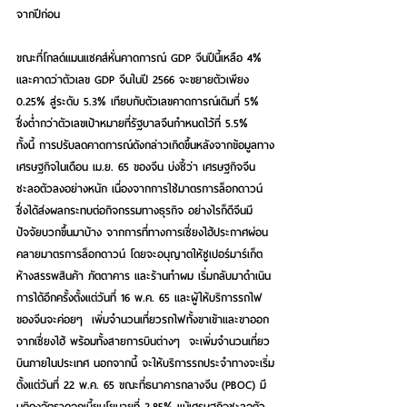
จากปีก่อน 
ขณะที่โกลด์แมนแซคส์หั่นคาดการณ์ GDP จีนปีนี้เหลือ 4% 
และคาดว่าตัวเลข GDP จีนในปี 2566 จะขยายตัวเพียง 
0.25% สู่ระดับ 5.3% เทียบกับตัวเลขคาดการณ์เดิมที่ 5% 
ซึ่งต่ำกว่าตัวเลขเป้าหมายที่รัฐบาลจีนกำหนดไว้ที่ 5.5% 
ทั้งนี้ การปรับลดคาดการณ์ดังกล่าวเกิดขึ้นหลังจากข้อมูลทาง
เศรษฐกิจในเดือน เม.ย. 65 ของจีน บ่งชี้ว่า เศรษฐกิจจีน
ชะลอตัวลงอย่างหนัก เนื่องจากการใช้มาตรการล็อกดาวน์ 
ซึ่งได้ส่งผลกระทบต่อกิจกรรมทางธุรกิจ อย่างไรก็ดีจีนมี
ปัจจัยบวกขึ้นมาบ้าง จากการที่ทางการเซี่ยงไฮ้ประกาศผ่อน
คลายมาตรการล็อกดาวน์ โดยจะอนุญาตให้ซูเปอร์มาร์เก็ต
ห้างสรรพสินค้า ภัตตาคาร และร้านทำผม เริ่มกลับมาดำเนิน
การได้อีกครั้งตั้งแต่วันที่ 16 พ.ค. 65 และผู้ให้บริการรถไฟ
ของจีนจะค่อยๆ  เพิ่มจำนวนเที่ยวรถไฟทั้งขาเข้าและขาออก
จากเซี่ยงไฮ้ พร้อมทั้งสายการบินต่างๆ  จะเพิ่มจำนวนเที่ยว
บินภายในประเทศ นอกจากนี้ จะให้บริการรถประจำทางจะเริ่ม
ตั้งแต่วันที่ 22 พ.ค. 65 ขณะที่ธนาคารกลางจีน (PBOC) มี
มติคงอัตราดอกเบี้ยนโยบายที่ 2.85% แม้เศรษฐกิจชะลอตัว 