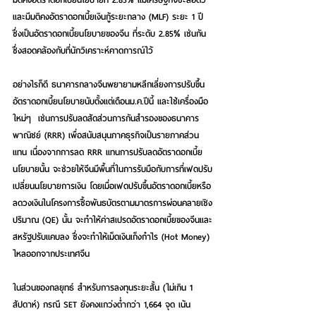
และมีมติคงอัตราดอกเบี้ยเงินกู้ระยะกลาง (MLF) ระยะ 1 ปี 
ซึ่งเป็นอัตราดอกเบี้ยนโยบายของจีน ที่ระดับ 2.85% เช่นกัน 
ซึ่งสอดคล้องกับที่นักวิเคราะห์คาดการณ์ไว้ 
อย่างไรก็ดี ธนาคารกลางจีนพยายามหลีกเลี่ยงการปรับขึ้น
อัตราดอกเบี้ยนโยบายนับตั้งแต่เดือนม.ค.ปีนี้ และใช้เครื่องมือ
ใหม่ๆ  เช่นการปรับลดสัดส่วนการกันสำรองของธนาคาร
พาณิชย์ (RRR) เพื่อสนับสนุนภาคธุรกิจเป็นรายภาคส่วน
แทน เนื่องจากการลด RRR แทนการปรับลดอัตราดอกเบี้ย
นโยบายนั้น จะช่วยให้จีนมีพื้นที่ในการรับมือกับการที่เฟดปรับ
เปลี่ยนนโยบายการเงิน โดยเมื่อเฟดปรับขึ้นอัตราดอกเบี้ยหรือ
ลดวงเงินในโครงการซื้อพันธบัตรตามมาตรการผ่อนคลายเชิง
ปริมาณ (QE) นั้น จะทำให้ค่าสเปรดอัตราดอกเบี้ยของจีนและ
สหรัฐปรับแคบลง ซึ่งจะทำให้เม็ดเงินเก็งกำไร (Hot Money) 
ไหลออกจากประเทศจีน
ในส่วนของกลยุทธ์ สำหรับการลงทุนระยะสั้น (ไม่เกิน 1 
สัปดาห์)
 กรณี SET ยังคงแกว่งต่ำกว่า 1,664 จุด เน้น 