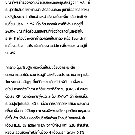
ขณะที่ผลสำรวจความเชื่อมั่นของนักลงทุนสหรัฐจาก AAII ที่
ระบุว่าในสัปดาห์ที่ผ่านมา สัดส่วนนักลงทุนที่เชื่อว่าตลาดหุ้น
สหรัฐในระยะ 6 เดือนข้างหน้ายังคงเป็นขาขึ้น หรือ Bullish 
เปลี่ยนแปลง  -1.7% เมื่อเทียบจากสัปดาห์ที่ผ่านมาอยู่ที่ 
26.0% ขณะที่สัดส่วนนักลงทุนที่เชื่อว่าตลาดหุ้นสหรัฐใน
ระยะ 6 เดือนข้างหน้ากำลังกลับเป็นขาลง หรือ Bearish ที่
เปลี่ยนแปลง +1.4% เมื่อเทียบจากสัปดาห์ที่ผ่านมา มาอยู่ที่ 
50.4%
การกระตุ้นเศรษฐกิจของจีนเป็นปัจจัยบวกระยะสั้น !
นอกจากแนวโน้มของเศรษฐกิจสหรัฐจะเปราะบางมากๆ แล้ว 
ในประเทศสำคัญๆ อื่นก็มีความเสี่ยงไม่แพ้กัน ในฝั่งของ
ยุโรป ล่าสุดสำนักงานสถิติแห่งชาติอังกฤษ (ONS) เปิดเผย
ตัวเลข CPI ของอังกฤษพุ่งแตะระดับ 9%YoY ต่ำ ซึ่งนับเป็น
ระดับสูงสุดในรอบ 40 ปี เนื่องจากราคาอาหารและพลังงาน
เพิ่มสูงขึ้น ทำให้วิกฤตค่าครองชีพของอังกฤษทวีความรุนแรง
ยิ่งขึ้นด้านฝั่งจีน ยอดค้าปลีกสินค้าอุปโภคบริโภคของจีนใน
เดือน เม.ย. 65 ลดลง 11.1% จากปีก่อน แตะ 2.95 ล้านล้าน
หยวน ส่วนยอดค้าปลีกในช่วง 4 เดือนแรก ลดลง 0.2% 