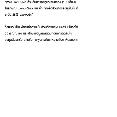
“Wait-and-See” สำหรับการลงทุนระยะกลาง (1-3 เดือน)  
ในลักษณะ Long-Only แนะนำ “คงสัดส่วนการลงทุนในหุ้นที่
ระดับ 25% ของพอร์ต” 
ทั้งหมดนี้เป็นเพียงแค่ความเห็นส่วนตัวของผมนะครับ โปรดใช้
วิจารณญาณ และศึกษาข้อมูลเพิ่มเติมก่อนการตัดสินใจ
ลงทุนด้วยครับ สำหรับการพูดคุยกันระหว่างสัปดาห์นอกจาก
ทาง Facebook ที่ 
www.facebook.com/wealthhuntersclub และ e-mail ที่ 
moobin.stockmania@gmail.com แล้ว แฟนๆ ยังสามารถ
ติดตามมุมมองเกี่ยวกับการลงทุนจาก “นายหมูบิน” ได้ใน
รายการ “เซียนเศรษฐกิจ” ทาง FM 97 ทุกวันอาทิตย์ เวลา 
14.00-16.00 น. เช่นเดิมครับ
ภาพประกอบ : การวิเคราะห์ทิศทางตลาดหุ้นไทยในทาง
เทคนิครายวัน (Daily)