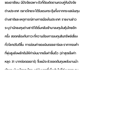
ของอาเซียน มีปัจจัยเฉพาะตัวที่ต้องติดตามควบคู่กับปัจจัย
ต่างประเทศ ตลาดไทยจะได้รับแรงกระตุ้นทั้งจากกระแสเงินทุน
ต่างชาติและเหตุการณ์ทางการเมืองในประเทศ รายงานข่าว
ระบุว่านักลงทุนต่างชาติได้เริ่มกลับเข้ามาลงทุนในหุ้นไทยอีก
ครั้ง สอดคล้องกับภาวะที่ความต้องการลงทุนสินทรัพย์เสี่ยง
ทั่วโลกปรับดีขึ้น การอ่อนค่าของเงินดอลลาร์และราคาทองคำ
ที่พุ่งสูงยังผลักดันให้ค่าเงินบาทแข็งค่าขึ้นเร็ว (ล่าสุดแข็งค่า
หลุด 31 บาทต่อดอลลาร์) ซึ่งแม้จะช่วยลดต้นทุนพลังงานนำ
เข้าและเงินเฟ้อของไทย แต่เงินบาทที่แข็งเกินไปก็ส่งผลกระทบ
ลบต่อความสามารถแข่งขันการส่งออกในระยะถัดไปเช่น
กัน แบงก์ชาติได้ออกมาเตือนว่าค่าเงินบาทที่แข็งค่า “เกินพื้น
ฐาน” กำลังกดดันผู้ส่งออก SME และทำให้สภาพคล่องใน
ตลาดบางส่วนตึงตัวขึ้น พร้อมระบุว่าความสามารถในการ
แข่งขันโดยรวมของเศรษฐกิจไทยกำลังลดลงจากหลาย