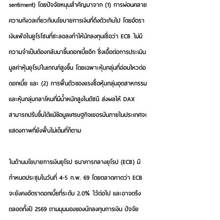
sentiment) โดยปัจจัยหนุนสำคัญมาจาก (1) การผ่อนคลาย
ความกังวลเกี่ยวกับนโยบายการเงินที่ตึงตัวเกินไป โดยอัตรา
เงินเฟ้อในยูโรโซนที่ชะลอลงทำให้นักลงทุนเชื่อว่า ECB ไม่มี
ความจำเป็นต้องกลับมาขึ้นดอกเบี้ยอีก ซึ่งเอื้อต่อการประเมิน
มูลค่าหุ้นยุโรปในเกณฑ์สูงขึ้น โดยเฉพาะหุ้นกลุ่มที่อ่อนไหวต่อ
ดอกเบี้ย และ (2) การฟื้นตัวของแรงซื้อหุ้นกลุ่มอุตสาหกรรม
และหุ้นกลุ่มกลาโหมที่มีน้ำหนักสูงในดัชนี ส่งผลให้ DAX 
สามารถปรับขึ้นได้แม้ข้อมูลเศรษฐกิจเยอรมันภายในประเทศจะ
แสดงภาพที่ยังฟื้นไม่เต็มที่ก็ตาม 
ในด้านนโยบายการเงินยุโรป ธนาคารกลางยุโรป (ECB) มี
กำหนดประชุมในวันที่ 4-5 ก.พ. 69 โดยตลาดคาดว่า ECB 
จะยังคงอัตราดอกเบี้ยที่ระดับ 2.0% ไว้ต่อไป และอาจตรึง
ตลอดทั้งปี 2569 ตามมุมมองของนักลงทุนการเงิน ปัจจัย