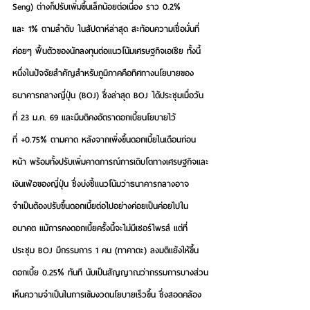
Seng) ต่างก็ปรับเพิ่มขึ้นเล็กน้อยต่อเนื่อง ราว 0.2% 
และ 1% ตามลำดับ ในสัปดาห์ล่าสุด สะท้อนความเชื่อมั่นที่
ค่อยๆ ฟื้นตัวของนักลงทุนต่อแนวโน้มเศรษฐกิจเอเชีย ทั้งนี้
หนึ่งในปัจจัยสำคัญสำหรับภูมิภาคคือทิศทางนโยบายของ
ธนาคารกลางญี่ปุ่น (BOJ) ซึ่งล่าสุด BOJ ได้ประชุมเมื่อวัน
ที่ 23 ม.ค. 69 และมีมติคงอัตราดอกเบี้ยนโยบายไว้
ที่ +0.75% ตามคาด หลังจากเพิ่งขึ้นดอกเบี้ยในเดือนก่อน
หน้า พร้อมทั้งปรับเพิ่มคาดการณ์การเติบโตทางเศรษฐกิจและ
เงินเฟ้อของญี่ปุ่น ซึ่งบ่งชี้แนวโน้มว่าธนาคารกลางอาจ
จำเป็นต้องปรับขึ้นดอกเบี้ยต่อไปอย่างค่อยเป็นค่อยไปใน
อนาคต แม้การคงดอกเบี้ยครั้งนี้จะไม่มีเซอร์ไพรส์ แต่ที่
ประชุม BOJ มีกรรมการ 1 คน (ทาคาตะ) ลงมติแย้งให้ขึ้น
ดอกเบี้ย 0.25% ทันที นับเป็นสัญญาณว่ากรรมการบางส่วน
เห็นความจำเป็นในการเข้มงวดนโยบายเร็วขึ้น ซึ่งสอดคล้อง