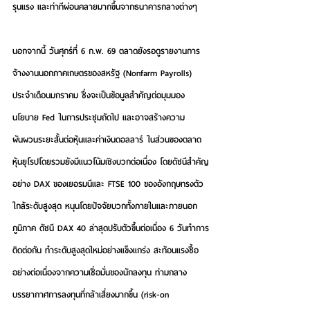
รุนแรง และท่าทีผ่อนคลายมากขึ้นจากธนาคารกลางต่างๆ 
นอกจากนี้ วันศุกร์ที่ 6 ก.พ. 69 ตลาดยังรอดูรายงานการ
จ้างงานนอกภาคเกษตรของสหรัฐ (Nonfarm Payrolls) 
ประจำเดือนมกราคม ซึ่งจะเป็นข้อมูลสำคัญต่อมุมมอง
นโยบาย Fed ในการประชุมถัดไป และอาจสร้างความ
ผันผวนระยะสั้นต่อหุ้นและค่าเงินดอลลาร์ ในส่วนของตลาด
หุ้นยุโรปโดยรวมยังมีแนวโน้มเชิงบวกต่อเนื่อง โดยดัชนีสำคัญ
อย่าง DAX ของเยอรมนีและ FTSE 100 ของอังกฤษทรงตัว
ใกล้ระดับสูงสุด หนุนโดยปัจจัยบวกทั้งภายในและภายนอก
ภูมิภาค ดัชนี DAX 40 ล่าสุดปรับตัวขึ้นต่อเนื่อง 6 วันทำการ
ติดต่อกัน ทำระดับสูงสุดใหม่อย่างแข็งแกร่ง สะท้อนแรงซื้อ
อย่างต่อเนื่องจากความเชื่อมั่นของนักลงทุน ท่ามกลาง
บรรยากาศการลงทุนที่กล้าเสี่ยงมากขึ้น (risk-on 