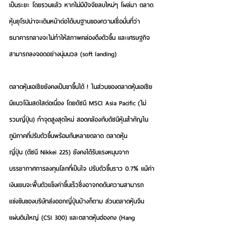
เป็นระยะ โดยรวมแล้ว หากไม่มีปัจจัยลบใหม่ๆ โผล่มา ตลาด
หุ้นยุโรปน่าจะเดินหน้าต่อได้บนฐานของความเชื่อมั่นที่ว่า
ธนาคารกลางจะไม่ทำให้สภาพคล่องตึงตัวขึ้น และเศรษฐกิจ
สามารถลงจอดอย่างนุ่มนวล (soft landing)
ตลาดหุ้นเอเชียยังคงเป็นขาขึ้นได้ ! 
ในส่วนของตลาดหุ้นเอเชีย
มีแนวโน้มสดใสต่อเนื่อง โดยดัชนี MSCI Asia Pacific (ไม่
รวมญี่ปุ่น) ทำจุดสูงสุดใหม่ สอดคล้องกับดัชนีหุ้นสำคัญใน
ภูมิภาคที่ปรับตัวขึ้นพร้อมกันหลายตลาด ตลาดหุ้น
ญี่ปุ่น (ดัชนี Nikkei 225) ยังคงได้รับแรงหนุนจาก
บรรยากาศการลงทุนโลกที่เป็นใจ ปรับตัวขึ้นราว 0.7% แม้ค่า
เงินเยนจะฟื้นตัวแข็งค่าขึ้นเร็วซึ่งอาจกดดันความสามารถ
แข่งขันของบริษัทส่งออกญี่ปุ่นบ้างก็ตาม ส่วนตลาดหุ้นจีน
แผ่นดินใหญ่ (CSI 300) และตลาดหุ้นฮ่องกง (Hang 