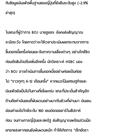
กับข้อมูลเงินเฟ้อพื้นฐานของญี่ปุ่นที่ยังยืนระดับสูง (~2.9% 
ล่าสุด) 
ในขณะที่ผู้ว่าการ BOJ นายอูเอดะ ยังคงส่งสัญญาณ
ระมัดระวัง โดยคาดว่าจะใช้เวลาประเมินผลกระทบจากการ
ขึ้นดอกเบี้ยครั้งก่อนและจับตาความเสี่ยงต่างๆ อย่างใกล้ชิด
ก่อนตัดสินใจปรับเพิ่มอีกครั้ง นักวิเคราะห์ HSBC มอง
ว่า BOJ อาจดำเนินการขึ้นดอกเบี้ยอย่างค่อยเป็นค่อย
ไป “ราวทุกๆ 6-12 เดือนครั้ง” หากแนวโน้มเศรษฐกิจและ
เงินเฟ้อยังเป็นไปในทางที่แข็งแกร่ง ขณะที่ประเด็นสำคัญอีก
ด้านคือค่าเงินเยนที่ผันผวนอย่างมากในช่วงที่ผ่านมา เงินเยน
อ่อนค่าลงไปใกล้ระดับ 160 เยนต่อดอลลาร์ในสัปดาห์
ก่อน จนทางการญี่ปุ่นและสหรัฐ ส่งสัญญาณพร้อมร่วมมือ
แทรกแซงหากเยนยังผันผวนหนัก ทำให้เกิดการ “เช็กอัตรา