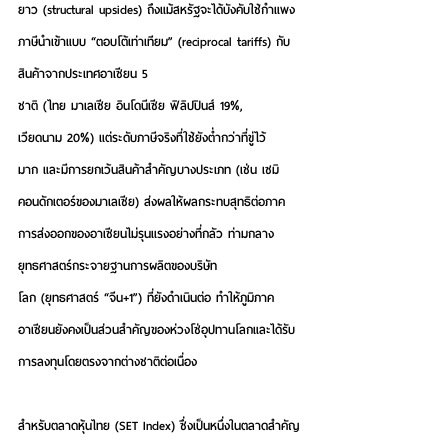
ยาว (structural upsides) ถึงแม้สหรัฐจะได้บังคับใช้กำแพง
ภาษีนำเข้าแบบ “ตอบโต้เท่าเทียม” (reciprocal tariffs) กับ
สินค้าจากประเทศอาเซียน 5 
ชาติ (ไทย มาเลเซีย อินโดนีเซีย ฟิลิปปินส์ 19%, 
เวียดนาม 20%) แต่ระดับภาษีจริงที่ใช้ยังต่ำกว่าที่ขู่ไว้
มาก และมีการยกเว้นสินค้าสำคัญบางประเภท (เช่น เซมิ
คอนดักเตอร์ของมาเลเซีย) ส่งผลให้ผลกระทบสุทธิต่อภาค
การส่งออกของอาเซียนไม่รุนแรงอย่างที่กลัว ท่ามกลาง
ยุทธศาสตร์กระจายฐานการผลิตของบริษัท
โลก (ยุทธศาสตร์ “จีน+1”) ที่ยังดำเนินต่อ ทำให้ภูมิภาค
อาเซียนยังคงเป็นส่วนสำคัญของห่วงโซ่อุปทานโลกและได้รับ
การลงทุนโดยตรงจากต่างชาติต่อเนื่อง 
สำหรับตลาดหุ้นไทย (SET Index) ซึ่งเป็นหนึ่งในตลาดสำคัญ