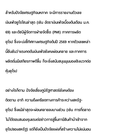
สำหรับปัจจัยเศรษฐกิจมหภาค จะมีการรายงานตัวเลข
เงินเฟ้อยูโรโซนล่าสุด (เช่น อัตราเงินเฟ้อเบื้องต้นเดือน ม.ค. 
69) และดัชนีผู้จัดการฝ่ายจัดซื้อ (PMI) ภาคการผลิต
ยุโรป ซึ่งจะบ่งชี้ทิศทางเศรษฐกิจต้นปี 2569 หากตัวเลขเหล่า
นี้ยืนยันว่าแรงกดดันเงินเฟ้อยังคงผ่อนคลาย และภาคการ
ผลิตเริ่มมีเสถียรภาพดีขึ้น ก็จะยิ่งสนับสนุนมุมมองเชิงบวกต่อ
หุ้นยุโรป 
อย่างไรก็ตาม ปัจจัยเสี่ยงภูมิรัฐศาสตร์ยังคงต้อง
ติดตาม อาทิ ความตึงเครียดทางการค้าระหว่างสหรัฐ-
ยุโรป ซึ่งแม้ล่าสุดจะผ่อนคลายลงบางส่วน (เช่น การที่ตลาด
ไม่ได้ตอบสนองรุนแรงต่อข่าวการขู่ขึ้นภาษีสินค้านำเข้าจาก
ยุโรปของสหรัฐ) แต่ก็ยังเป็นปัจจัยแฝงที่สร้างความไม่แน่นอน