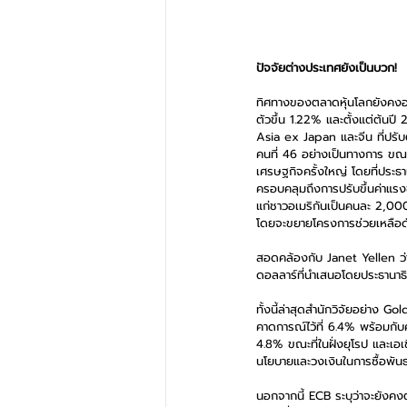
ปัจจัยต่างประเทศยังเป็นบวก! 
ทิศทางของตลาดหุ้นโลกยังคงอยู่
ตัวขึ้น 1.22% และตั้งแต่ต้นปี
Asia ex Japan และจีน ที่ปรับ
คนที่ 46 อย่างเป็นทางการ ขณ
เศรษฐกิจครั้งใหญ่ โดยที่ประ
ครอบคลุมถึงการปรับขึ้นค่าแรงข
แก่ชาวอเมริกันเป็นคนละ 2,00
โดยจะขยายโครงการช่วยเหลือดังก
สอดคล้องกับ Janet Yellen ว่าท
ดอลลาร์ที่นำเสนอโดยประธานาธ
ทั้งนี้ล่าสุดสำนักวิจัยอย่าง
คาดการณ์ไว้ที่ 6.4% พร้อมกับ
4.8% ขณะที่ในฝั่งยุโรป และเอเ
นโยบายและวงเงินในการซื้อพัน
นอกจากนี้ ECB ระบุว่าจะยังคงตร