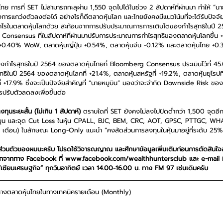
ไทย การที่ SET ไม่สามารถทะลุผ่าน 1,550 จุดไปได้ในช่วง 2 สัปดาห์ที่ผ่านมา ทำให้ “น
การแกว่งตัวลงต่อได้ อย่างไรก็ดีตลาดหุ้นโลก และไทยยังคงมีแนวโน้มที่จะได้รับปัจจัยห
ำไรในตลาดหุ้นโลกด้วย สะท้อนจากการปรับประมาณการการเติบโตของกำไรสุทธิในปี 
Consensus ที่ในสัปดาห์ที่ผ่านมาปรับการประมาณการกำไรสุทธิของตลาดหุ้นโลกขึ้น
 +0.40% WoW, ตลาดหุ้นญี่ปุ่น +0.54%, ตลาดหุ้นจีน -0.12% และตลาดหุ้นไทย +0
งกำไรสุทธิในปี 2564 ของตลาดหุ้นไทยที่ Bloomberg Consensus ประเมินไว้ที่ 45.0
ธิในปี 2564 ของตลาดหุ้นโลกที่ +21.4%, ตลาดหุ้นสหรัฐที่ +19.2%, ตลาดหุ้นยุโรปที
ีนที่ +17.9% ซึ่งจะเป็นปัจจัยสำคัญที่ “นายหมูบิน” มองว่าจะจำกัด Downside Risk ข
รปรับตัวลดลงเพื่อขึ้นต่อ
ุนระยะสั้น (ไม่เกิน 1 สัปดาห์)
 ตราบใดที่ SET ยังคงไม่ลงไปปิดต่ำกว่า 1,500 จุดอีกค
ุดหมุน และจุด Cut Loss ในหุ้น CPALL, BJC, BEM, CRC, AOT, GPSC, PTTGC, WH
 เดือน) ในลักษณะ Long-Only แนะนำ “คงสัดส่วนการลงทุนในหุ้นมาอยู่ที่ระดับ 2
็นส่วนตัวของผมนะครับ โปรดใช้วิจารณญาณ และศึกษาข้อมูลเพิ่มเติมก่อนการตัดสินใจ
นอกจากทาง Facebook ที่ www.facebook.com/wealthhuntersclub และ e-mail ที
“เซียนเศรษฐกิจ” ทุกวันอาทิตย์ เวลา 14.00-16.00 น. ทาง FM 97 เช่นเดิมครับ
ทางตลาดหุ้นไทยในทางเทคนิครายเดือน (Monthly)