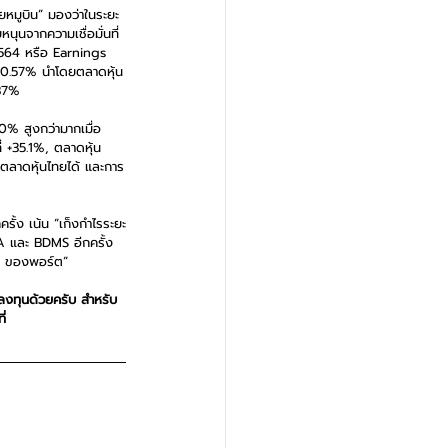
ายหมูบิน” มองว่าในระยะ
นุนจากความเชื่อมั่นที่
2564 หรือ Earnings 
 +0.57% นำโดยตลาดหุ้น
.37% 
% สูงกว่ามากเมื่อ
่ +35.1%, ตลาดหุ้น
องตลาดหุ้นไทยได้ และการ
รั้ง เน้น “เก็งกำไรระยะ
A และ BDMS อีกครั้ง 
5% ของพอร์ต” 
ลงทุนด้วยครับ สำหรับ
่ 