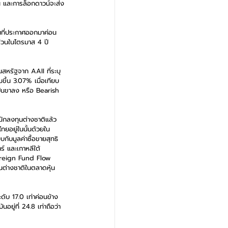
ึ้น และการล็อกดาวน์จะส่ง
นที่ประกาศออกมาค่อน
่วนในไตรมาส 4 ปี 
สหรัฐจาก AAII ที่ระบุ
มขึ้น 3.07% เมื่อเทียบ
เป็นขาลง หรือ Bearish 
ักลงทุนต่างชาติแล้ว 
ยอยู่ในนั้นด้วยใน
บกับมูลค่าซื้อขายสุทธิ
์ และเกาหลีใต้ 
oreign Fund Flow 
ต่างชาติในตลาดหุ้น
ะดับ 17.0 เท่าค่อนข้าง
ยู่ที่ 24.8 เท่าถือว่า