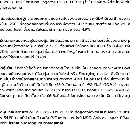
ม่เกิน 2%" ขณะที่ Christine Lagarde ประธาน ECB ระบุว่าจำนวนผู้ติดเชื้อใหม่ที่เพิ่มข
ิจในระยะใกล้ 
้การสนับสนุนเศรษฐกิจเพิ่มเติมหากจำเป็น ในฝั่งของเอเชียตัวเลข GDP Growth ของจี
ในปี 2563 ซึ่งสอดคล้องกับที่นักวิเคราะห์คาดว่า GDP จีนจะขยายตัวเกินหลัก 2% ส
ัวถึง 6.5% ซึ่งดีกว่าในไตรมาส 3 ที่มีการขยายตัว 4.9% 
ุนในตลาดหุ้นยังคงอยู่ในระดับสูง สะท้อนออกมาจากผลสำรวจความเชื่อมั่นของนักลงทุน
กลงทุนที่เชื่อว่าตลาดหุ้นสหรัฐในระยะ 6 เดือนข้างหน้ายังคงเป็นขาขึ้น หรือ Bullish เพิ่
 45.20% โดยสัดส่วนนักลงทุนที่เชื่อว่าตลาดหุ้นสหรัฐในระยะ 6 เดือนข้างหน้ากำลังกลับ
ปดาห์ที่ผ่านมา มาอยู่ที่ 31.70%
หุ้นไทย !
 อย่างไรก็ดีในส่วนของตลาดหุ้นไทยเริ่มที่จะเห็นแรงกดดันจากแรงขายของน
ายของนักลงทุนต่างชาติในกลุ่มตลาดเกิดใหม่ หรือ Emerging market ซึ่งมีประเทศไท
ทยมีมูลค่าการซื้อขายสุทธิของนักลงทุนต่างชาติ -84.1 ล้านดอลลาร์ ซึ่งแย่กว่าเมื่อเทีย
มิภาคเอเชียอื่นๆ อาทิ อินโดนีเซีย +58.0 ล้านดอลลาร์, ฟิลิปปินส์ -70.9 ล้านดอลลาร
งกับการที่ในเชิงของเทคนิคที่ Indicator อย่าง MACD ของดัชนี Accumulated F
nvergence อีกครั้ง สะท้อนให้เห็นถึงแนวโน้มการไหลออกของเม็ดเงินจากนักลงทุน
หุ้นไทยซื้อขายที่ระดับ P/E ratio ราว 26.2 เท่า ซึ่งสูงกว่าค่าเฉลี่ยย้อนหลัง 10 ปีที่ร
ง 54.1% นอกนี้ถ้าเทียบกับระดับ P/E ratio ของดัชนี MSCI Asia ex Japan ที่ปัจจุบันอ
ว่าเมื่อเทียบกับตลาดหุ้นภูมิภาคโดยเฉลี่ย 