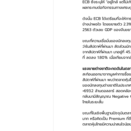
ECB ซึ่งระบุให้ "อยู่ใกล้ แต่ไ
ผลกระทบต่อกิจกรรมทางเศรษฐก
ดังนั้น ECB ได้เตรียมที่จะให
ข้างน่าพอใจ โดยขยายตัว 2.3% 
2563 ตัวเลข GDP ของจีนขยายต
ขณะที่ความเชื่อมั่นของนักลงท
ว่าในสัปดาห์ที่ผ่านมา สัดส่วนนั
จากสัปดาห์ที่ผ่านมา มาอยู่ที่
ที่ ลดลง 1.80% เมื่อเทียบจากสั
แรงขายต่างชาติจะกดดันในตลาด
สะท้อนออกมาจากมูลค่าการซื้อข
สัปดาห์ที่ผ่านมา พบว่าตลาดหุ้นไ
ของนักลงทุนต่างชาติในประเทศภู
+693.2 ล้านดอลลาร์ สอดคล้อ
กลับมามีสัญญาณ Negative Co
ไทยในระยะสั้น 
ขณะที่ในเชิงพื้นฐานปัจจุบันตลาด
มาก หรือคิดเป็น Premium ที่ถึ
ตลาดหุ้นไทยมีความน่าสนใจน้อยก