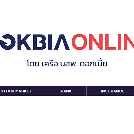
STOCK MARKET
BANK
INSURANCE