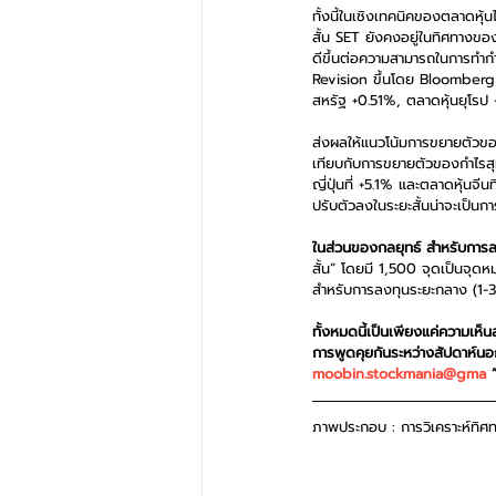
ทั้งนี้ในเชิงเทคนิคของตลาดหุ้น
สั้น SET ยังคงอยู่ในทิศทางของ
ดีขึ้นต่อความสามารถในการทำก
Revision ขึ้นโดย Bloomberg 
สหรัฐ +0.51%, ตลาดหุ้นยุโรป
ส่งผลให้แนวโน้มการขยายตัวขอ
เทียบกับการขยายตัวของกำไรสุท
ญี่ปุ่นที่ +5.1% และตลาดหุ้นจ
ปรับตัวลงในระยะสั้นน่าจะเป็นกา
ในส่วนของกลยุทธ์ สำหรับการลงท
สั้น” โดยมี 1,500 จุดเป็นจ
สำหรับการลงทุนระยะกลาง (1-3
ทั้งหมดนี้เป็นเพียงแค่ความเห
การพูดคุยกันระหว่างสัปดาห์
moobin.stockmania@gma
 
ภาพประกอบ : การวิเคราะห์ทิศ