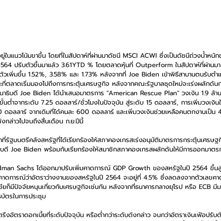
ในแนวโน้มขาขึ้น โดยที่ในสัปดาห์ที่ผ่านมาดัชนี MSCI ACWI ซึ่งเป็นดัชนีถ่วงน้ำหนั
 2564 ปรับตัวขึ้นมาแล้ว 3.61YTD % โดยตลาดหุ้นที่ Outperform ในสัปดาห์ที่ผ่านมา 
ตัวเพิ่มขึ้น 1.52%, 3.58% และ 1.73% หลังจากที่ Joe Biden เข้าพิธีสาบานตนรับตำ
ะที่ตลาดเริ่มมองไปถึงการกระตุ้นเศรษฐกิจ หลังจากคณะรัฐบาลชุดใหม่จะเร่งผลักดั
ธานาธิบดี Joe Biden ได้นำเสนอมาตรการ "American Rescue Plan" วงเงิน 1.9 ล้านล
ั้นต่ำจากระดับ 7.25 ดอลลาร์/ชั่วโมงในปัจจุบัน สู่ระดับ 15 ดอลลาร์, การเพิ่มวงเงิน
0 ดอลลาร์ จากเดิมที่ได้คนละ 600 ดอลลาร์ และเพิ่มวงเงินช่วยเหลือคนตกงานเป็น 
ล่าวไปจนถึงสิ้นเดือน ก.ย.ปีนี้ 
ี่รัฐมนตรีคลังสหรัฐที่ได้เรียกร้องให้สภาคองเกรสเร่งอนุมัติมาตรการกระตุ้นเศรษฐกิ
ิบดี Joe Biden พร้อมกับเรียกร้องให้สมาชิกสภาคองเกรสผลักดันให้มีการออกมาตรการ
 Goldman Sachs ได้ออกมาปรับเพิ่มคาดการณ์ GDP Growth ของสหรัฐในปี 2564 ขึ้นสู่
คาดการณ์ว่าอัตราว่างงานของสหรัฐในปี 2564 จะอยู่ที่ 4.5% ซึ่งลดลงจากตัวเลขคาด
ชียก็มีปัจจัยหนุนเกี่ยวกับเศรษฐกิจเช่นกัน หลังจากที่ธนาคารกลางยุโรป หรือ ECB มี
ธบัตรในการประชุม 
ึงอัตราดอกเบี้ยที่ระดับปัจจุบัน หรือต่ำกว่าระดับดังกล่าว จนกว่าอัตราเงินเฟ้อปรับตั