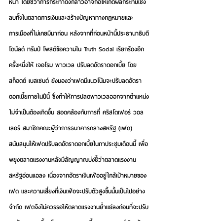
หน้า โดยชี้ว่าการกระทำดังกล่าวอาจก่อให้เกิดผลกระทบเชิง
ลบทั้งในตลาดการเงินและสร้างปัญหาทางกฎหมายและ
การเมืองที่ไม่เคยมีมาก่อน หลังจากที่ก่อนหน้านี้ประธานาธิบดี
โดนัลด์ ทรัมป์ โพสต์ข้อความใน Truth Social เรียกร้องอีก
ครั้งหนึ่งให้ เจอโรม พาวเวล ปรับลดอัตราดอกเบี้ย โดย 
สก็อตต์ เบสเซนต์ ยังมองว่าเฟดมีแนวโน้มจะปรับลดอัตรา
ดอกเบี้ยภายในปีนี้ ซึ่งทำให้การปลดพาวเวลออกจากตำแหน่ง
ไม่จำเป็นต้องเกิดขึ้น สอดคล้องกับการที่ คริสโตเฟอร์ วอล
เลอร์ สมาชิกคณะผู้ว่าการธนาคารกลางสหรัฐ (เฟด) 
สนับสนุนให้เฟดปรับลดอัตราดอกเบี้ยในกาประชุมเดือนนี้ เพื่อ
พยุงตลาดแรงงานหลังมีสัญญาณบ่งชี้ว่าตลาดแรงงาน
สหรัฐอ่อนแอลง เนื่องจากอัตราเงินเฟ้ออยู่ใกล้เป้าหมายของ
เฟด และความเสี่ยงที่เงินเฟ้อจะปรับตัวสูงขึ้นนั้นเป็นไปอย่าง
จำกัด เฟดจึงไม่ควรรอให้ตลาดแรงงานย่ำแย่ลงก่อนที่จะปรับ