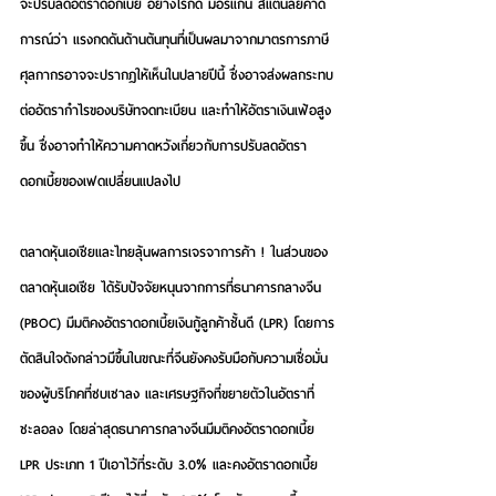
จะปรับลดอัตราดอกเบี้ย อย่างไรก็ดี มอร์แกน สแตนลีย์คาด
การณ์ว่า แรงกดดันด้านต้นทุนที่เป็นผลมาจากมาตรการภาษี
ศุลกากรอาจจะปรากฏให้เห็นในปลายปีนี้ ซึ่งอาจส่งผลกระทบ
ต่ออัตรากำไรของบริษัทจดทะเบียน และทำให้อัตราเงินเฟ้อสูง
ขึ้น ซึ่งอาจทำให้ความคาดหวังเกี่ยวกับการปรับลดอัตรา
ดอกเบี้ยของเฟดเปลี่ยนแปลงไป
ตลาดหุ้นเอเชียและไทยลุ้นผลการเจรจาการค้า ! 
ในส่วนของ
ตลาดหุ้นเอเชีย ได้รับปัจจัยหนุนจากการที่ธนาคารกลางจีน 
(PBOC) มีมติคงอัตราดอกเบี้ยเงินกู้ลูกค้าชั้นดี (LPR) โดยการ
ตัดสินใจดังกล่าวมีขึ้นในขณะที่จีนยังคงรับมือกับความเชื่อมั่น
ของผู้บริโภคที่ซบเซาลง และเศรษฐกิจที่ขยายตัวในอัตราที่
ชะลอลง โดยล่าสุดธนาคารกลางจีนมีมติคงอัตราดอกเบี้ย 
LPR ประเภท 1 ปีเอาไว้ที่ระดับ 3.0% และคงอัตราดอกเบี้ย 