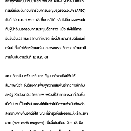
สหรัฐอาจพบปะกับประธานาธิบดีสี จิ้นผิง ผู้นำจีน ขณะที่
ทรัมป์เยือนจีนก่อนเข้าร่วมการประชุมสุดยอดเอเปค (APEC) 
วันที่ 30 ต.ค.-1 พ.ย. 68 ที่เกาหลีใต้ หรือไม่ก็อาจจะพบปะ
กับผู้นำจีนนอกรอบการประชุมดังกล่าว แม้จะยังไม่มีการ
ยืนยันวันเวลาและสถานที่ที่แน่ชัด ทั้งนี้ประธานาธิบดีโดนัลด์ 
ทรัมป์ ตั้งเป้าให้สหรัฐและจีนสามารถบรรลุข้อตกลงด้านภาษี
ภายในเส้นตายวันที่ 12 ส.ค. 68
ขณะเดียวกัน หวัง เหวินเทา รัฐมนตรีพาณิชย์จีนให้
สัมภาษณ์ว่า จีนต้องการฟื้นฟูความสัมพันธ์ทางการค้ากับ
สหรัฐให้กลับมามีเสถียรภาพ พร้อมชี้ว่าการเจรจาที่เกิดขึ้น
เมื่อไม่นานนี้ในยุโรป แสดงให้เห็นว่าไม่มีความจำเป็นต้องทำ
สงครามภาษีกันอีกต่อไป ขณะที่ล่าสุดจีนส่งออกแม่เหล็กแร่หา
ยาก (rare earth magnets) เพิ่มขึ้นในเดือน มิ.ย. 68 ซึ่ง