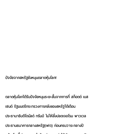
ปัจจัยจากสหรัฐยังหนุนตลาดหุ้นโลก!
ตลาดหุ้นโลกได้รับปัจจัยหนุนระยะสั้นจากการที่ สก็อตต์ เบส
เซนต์ รัฐมนตรีกระทรวงการคลังของสหรัฐได้เตือน
ประธานาธิบดีโดนัลด์ ทรัมป์ ไม่ให้สั่งปลดเจอโรม พาวเวล 
ประธานธนาคารกลางสหรัฐ(เฟด) ก่อนครบวาระกลางปี