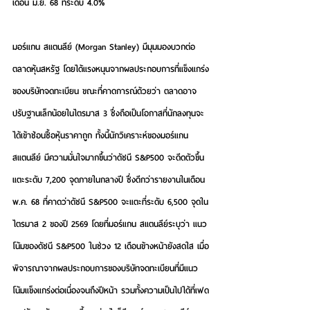
เดือน มิ.ย. 68 ที่ระดับ 4.0%
มอร์แกน สแตนลีย์ (Morgan Stanley) มีมุมมองบวกต่อ
ตลาดหุ้นสหรัฐ โดยได้แรงหนุนจากผลประกอบการที่แข็งแกร่ง
ของบริษัทจดทะเบียน ขณะที่คาดการณ์ด้วยว่า ตลาดอาจ
ปรับฐานเล็กน้อยในไตรมาส 3 ซึ่งถือเป็นโอกาสที่นักลงทุนจะ
ได้เข้าช้อนซื้อหุ้นราคาถูก ทั้งนี้นักวิเคราะห์ของมอร์แกน 
สแตนลีย์ มีความมั่นใจมากขึ้นว่าดัชนี S&P500 จะดีดตัวขึ้น
แตะระดับ 7,200 จุดภายในกลางปี ซึ่งดีกว่ารายงานในเดือน 
พ.ค. 68 ที่คาดว่าดัชนี S&P500 จะแตะที่ระดับ 6,500 จุดใน
ไตรมาส 2 ของปี 2569 โดยที่มอร์แกน สแตนลีย์ระบุว่า แนว
โน้มของดัชนี S&P500 ในช่วง 12 เดือนข้างหน้ายังสดใส เมื่อ
พิจารณาจากผลประกอบการของบริษัทจดทะเบียนที่มีแนว
โน้มแข็งแกร่งต่อเนื่องจนถึงปีหน้า รวมทั้งความเป็นไปได้ที่เฟด