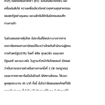
ต่างๆ ตั้งแต่รถยนต์ไฟฟ้า (EV) ไปจนถึงสมาร์ตโฟน และ
เครื่องบินขับไล่ ความเคลื่อนไหวดังกล่าวคุกคามอุตสาหกรรม
ของสหรัฐอย่างรุนแรง และผลักดันให้ทรัมป์ตกลงสงบศึก
ทางการค้า
ในส่วนของตลาดหุ้นไทย มีประเด็นที่ยังเปราะบางจากการ
เจรจาข้อตกลงทางภาษีตอบโต้ระหว่างไทยกับสำนักงานผู้แทน
การค้าสหรัฐ(USTR) โดยที่ พิชัย ชุณหวชิร รองนายก
รัฐมนตรี และรมว.คลัง ในฐานะหัวหน้าทีมไทยแลนด์ เปิดเผย
ว่าเป็นการเจรจาอย่างเป็นทางการครั้งที่ 2 (16 กรกฎาคม) 
บรรยากาศการหารือเป็นไปด้วยดี มีทิศทางชัดเจน ใช้เวลา
พูดคุยประมาณ 30 นาที ทั้งนี้ มั่นใจว่าข้อเสนอของไทยที่ได้มี
การปรับปรุงและยื่นไปใหม่เป็นข้อเสนอที่ดีมาก มีหลักการที่ดี 
ทำให้คาดว่าไทยน่าจะได้อัตราภาษีที่อยู่ในกลุ่มเดียวกันกับ