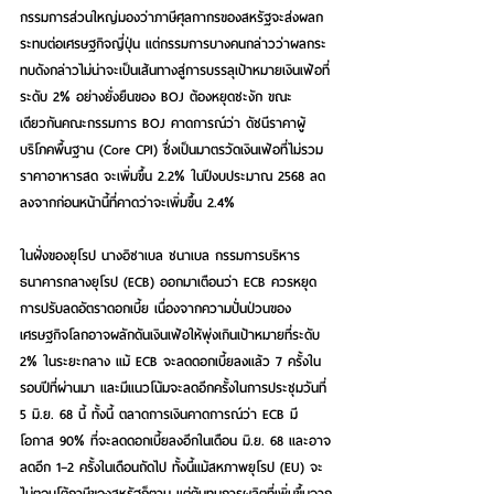
กรรมการส่วนใหญ่มองว่าภาษีศุลกากรของสหรัฐจะส่งผลก
ระทบต่อเศรษฐกิจญี่ปุ่น แต่กรรมการบางคนกล่าวว่าผลกระ
ทบดังกล่าวไม่น่าจะเป็นเส้นทางสู่การบรรลุเป้าหมายเงินเฟ้อที่
ระดับ 2% อย่างยั่งยืนของ BOJ ต้องหยุดชะงัก ขณะ
เดียวกันคณะกรรมการ BOJ คาดการณ์ว่า ดัชนีราคาผู้
บริโภคพื้นฐาน (Core CPI) ซึ่งเป็นมาตรวัดเงินเฟ้อที่ไม่รวม
ราคาอาหารสด จะเพิ่มขึ้น 2.2% ในปีงบประมาณ 2568 ลด
ลงจากก่อนหน้านี้ที่คาดว่าจะเพิ่มขึ้น 2.4%
ในฝั่งของยุโรป นางอิซาเบล ชนาเบล กรรมการบริหาร
ธนาคารกลางยุโรป (ECB) ออกมาเตือนว่า ECB ควรหยุด
การปรับลดอัตราดอกเบี้ย เนื่องจากความปั่นป่วนของ
เศรษฐกิจโลกอาจผลักดันเงินเฟ้อให้พุ่งเกินเป้าหมายที่ระดับ 
2% ในระยะกลาง แม้ ECB จะลดดอกเบี้ยลงแล้ว 7 ครั้งใน
รอบปีที่ผ่านมา และมีแนวโน้มจะลดอีกครั้งในการประชุมวันที่ 
5 มิ.ย. 68 นี้ ทั้งนี้ ตลาดการเงินคาดการณ์ว่า ECB มี
โอกาส 90% ที่จะลดดอกเบี้ยลงอีกในเดือน มิ.ย. 68 และอาจ
ลดอีก 1–2 ครั้งในเดือนถัดไป ทั้งนี้แม้สหภาพยุโรป (EU) จะ
ไม่ตอบโต้ภาษีของสหรัฐก็ตาม แต่ต้นทุนการผลิตที่เพิ่มขึ้นจาก