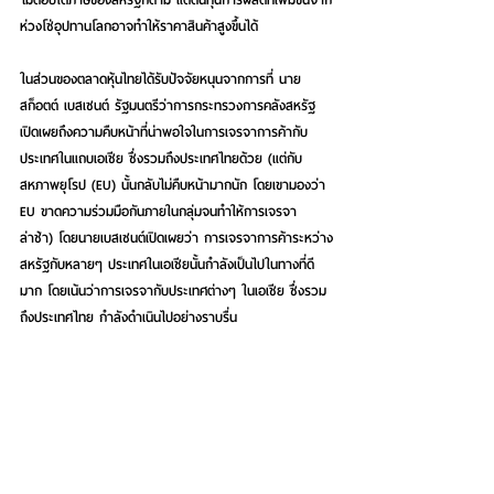
ห่วงโซ่อุปทานโลกอาจทำให้ราคาสินค้าสูงขึ้นได้
ในส่วนของตลาดหุ้นไทยได้รับปัจจัยหนุนจากการที่ นาย
สก็อตต์ เบสเซนต์ รัฐมนตรีว่าการกระทรวงการคลังสหรัฐ
เปิดเผยถึงความคืบหน้าที่น่าพอใจในการเจรจาการค้ากับ
ประเทศในแถบเอเชีย ซึ่งรวมถึงประเทศไทยด้วย (แต่กับ
สหภาพยุโรป (EU) นั้นกลับไม่คืบหน้ามากนัก โดยเขามองว่า 
EU ขาดความร่วมมือกันภายในกลุ่มจนทำให้การเจรจา
ล่าช้า) โดยนายเบสเซนต์เปิดเผยว่า การเจรจาการค้าระหว่าง
สหรัฐกับหลายๆ ประเทศในเอเชียนั้นกำลังเป็นไปในทางที่ดี
มาก โดยเน้นว่าการเจรจากับประเทศต่างๆ ในเอเชีย ซึ่งรวม
ถึงประเทศไทย กำลังดำเนินไปอย่างราบรื่น
ขณะที่ล่าสุดรัฐบาลไทยได้ยื่นข้อเสนอ (Proposal) เพื่อเจรจา
ต่อรองมาตรการภาษีตอบโต้ของสหรัฐไปตั้งแต่ต้นเดือน
พฤษภาคมแล้ว ระหว่างนี้คงต้องรอการนัดหมายเจรจาจาก
ทางการสหรัฐ ซึ่งก่อนหน้านี้ได้มีการหารืออย่างไม่เป็น
ทางการทั้งระดับรัฐมนตรี และเจ้าหน้าที่ที่เกี่ยวข้องแล้ว ทั้งนี้