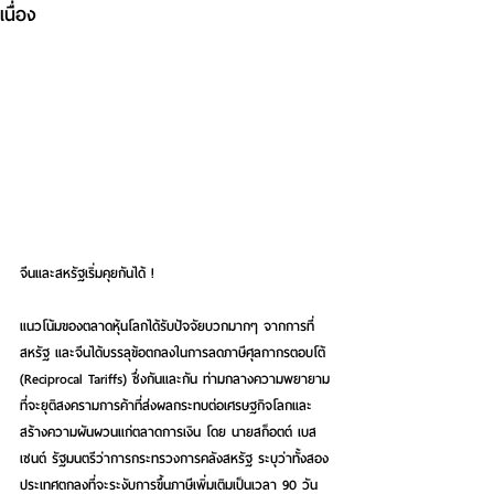
เนื่อง
จีนและสหรัฐเริ่มคุยกันได้ !
แนวโน้มของตลาดหุ้นโลกได้รับปัจจัยบวกมากๆ จากการที่
สหรัฐ และจีนได้บรรลุข้อตกลงในการลดภาษีศุลกากรตอบโต้ 
(Reciprocal Tariffs) ซึ่งกันและกัน ท่ามกลางความพยายาม
ที่จะยุติสงครามการค้าที่ส่งผลกระทบต่อเศรษฐกิจโลกและ
สร้างความผันผวนแก่ตลาดการเงิน โดย นายสก็อตต์ เบส
เซนต์ รัฐมนตรีว่าการกระทรวงการคลังสหรัฐ ระบุว่าทั้งสอง
ประเทศตกลงที่จะระงับการขึ้นภาษีเพิ่มเติมเป็นเวลา 90 วัน 