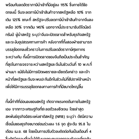
พร้อมกับลดอัตราภาษีนำเข้าที่มีอยู่ลง 115% ซึ่งภายใต้ข้อ
ตกลงนี้ จีนจะลดภาษีนำเข้าสินค้าจากสหรัฐเหลือ 10% จาก
เดิม 125% ขณะที่ สหรัฐจะปรับลดภาษีนำเข้าสินค้าจากจีนลง
เหลือ 30% จากเดิม 145% นอกจากนี้ประธานาธิบดีโดนัลด์ 
ทรัมป์ ผู้นำสหรัฐ ระบุว่าจีนจะเปิดตลาดสำหรับธุรกิจสหรัฐ
และระงับอุปสรรคทางการค้า หลังจากที่ทั้งสองฝ่ายสามารถ
บรรลุข้อตกลงชั่วคราวในการปรับลดอัตราภาษีศุลกากร
ระหว่างกัน ทั้งนี้การเปิดตลาดของจีนถือเป็นประเด็นสำคัญ
ที่สุดในการเจรจาระหว่างสหรัฐและจีนในช่วงวันที่ 10 พ.ค.ที่
ผ่านมา แม้ยังไม่มีการเปิดเผยรายละเอียดดังกล่าว และเจ้า
หน้าที่สหรัฐและจีนจะพบปะกันอีกในช่วงไม่กี่สัปดาห์ข้างหน้า
เพื่อให้มีการบรรลุข้อตกลงทางการค้าที่มีขนาดใหญ่ขึ้น
ทั้งนี้ท่าทีที่อ่อนลงของสหรัฐ เกิดจากแรงกดดันภายในสหรัฐ
เอง จากภาวะเศรษฐกิจที่ชะลอตัวลงชัดเจน โดยล่าสุด
สหพันธ์ธุรกิจอิสระแห่งชาติสหรัฐ (NFIB) ระบุว่า ดัชนีความ
เชื่อมั่นของธุรกิจขนาดย่อมร่วงลง 1.6 จุด สู่ระดับ 95.8 ใน
เดือน เม.ย. 68 โดยเป็นการปรับตัวลงติดต่อกันเป็นเดือนที่ 4 
ซึ่งดัชนีความเชื่อมั่นได้รับผลกระทบจากความกังวลเกี่ยวกับ