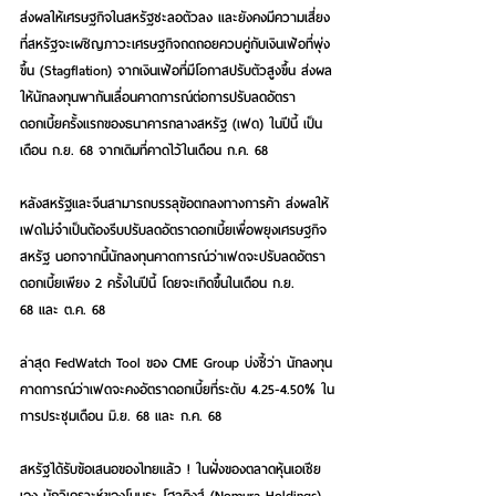
ส่งผลให้เศรษฐกิจในสหรัฐชะลอตัวลง และยังคงมีความเสี่ยง
ที่สหรัฐจะเผชิญภาวะเศรษฐกิจถดถอยควบคู่กับเงินเฟ้อที่พุ่ง
ขึ้น (Stagflation) จากเงินเฟ้อที่มีโอกาสปรับตัวสูงขึ้น ส่งผล
ให้นักลงทุนพากันเลื่อนคาดการณ์ต่อการปรับลดอัตรา
ดอกเบี้ยครั้งแรกของธนาคารกลางสหรัฐ (เฟด) ในปีนี้ เป็น
เดือน ก.ย. 68 จากเดิมที่คาดไว้ในเดือน ก.ค. 68
หลังสหรัฐและจีนสามารถบรรลุข้อตกลงทางการค้า ส่งผลให้
เฟดไม่จำเป็นต้องรีบปรับลดอัตราดอกเบี้ยเพื่อพยุงเศรษฐกิจ
สหรัฐ นอกจากนี้นักลงทุนคาดการณ์ว่าเฟดจะปรับลดอัตรา
ดอกเบี้ยเพียง 2 ครั้งในปีนี้ โดยจะเกิดขึ้นในเดือน ก.ย. 
68 และ ต.ค. 68
ล่าสุด FedWatch Tool ของ CME Group บ่งชี้ว่า นักลงทุน
คาดการณ์ว่าเฟดจะคงอัตราดอกเบี้ยที่ระดับ 4.25-4.50% ใน
การประชุมเดือน มิ.ย. 68 และ ก.ค. 68
สหรัฐได้รับข้อเสนอของไทยแล้ว ! 
ในฝั่งของตลาดหุ้นเอเชีย
เอง นักวิเคราะห์ของโนมูระ โฮลดิงส์ (Nomura Holdings) 