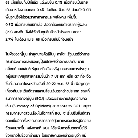
68 เมื่อเทียบกับปีที่แล้ว แต่เพิ่มขึ้น 0.1% เมื่อเทียบเป็นราย
เดือน หลังจากลดลง 0.4% ในเดือน มี.ค. 68 ส่วนดัชนี CPI 
พื้นฐานซึ่งไม่รวมราคาอาหารและพลังงาน เพิ่มขึ้น 
0.5% เมื่อเทียบกับปีที่แล้ว สอดคล้องกับดัชนีราคาผู้ผลิต 
(PPI) ของจีน ซึ่งใช้วัดต้นทุนสินค้าหน้าโรงงาน ลดลง 
2.7% ในเดือน เม.ย. 68 เมื่อเทียบกับปีก่อนหน้า
ในฝั่งของญี่ปุ่น ล่าสุดนายคัตสึโนบุ คาโตะ รัฐมนตรีว่าการ
กระทรวงการคลังของญี่ปุ่นเปิดเผยว่าจะพบปะกับ นาย
สก็อตต์ เบสเซนต์ รัฐมนตรีคลังสหรัฐ นอกรอบการประชุม
กลุ่มประเทศอุตสาหกรรมชั้นนำ 7 ประเทศ หรือ G7 ที่จะจัด
ขึ้นที่แคนาดาในระหว่างวันที่ 20-22 พ.ค. 68 นี้ เพื่อพูดคุย
เกี่ยวกับประเด็นอัตราแลกเปลี่ยนเงินตราต่างประเทศ ขณะที่
ธนาคารกลางญี่ปุ่น (BOJ) เปิดเผยรายงานสรุปความคิด
เห็น (Summary of Opinions) ของกรรมการ BOJ ระบุว่า
กรรมการบางส่วนเล็งเห็นโอกาสที่ BOJ จะเริ่มปรับขึ้นอัตรา
ดอกเบี้ยอีกครั้งหากมาตรการภาษีศุลกากรของสหรัฐมีความ
ชัดเจนมากขึ้น หลังจากที่ BOJ ได้ระงับการขึ้นดอกเบี้ยไว้
ชั่วคราวในช่วงที่ผ่านมา โดยรายงานดังกล่าวระบุว่า แม้