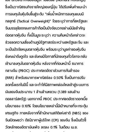
ซึ่งเป็นวาณิชธนกิจรายใหญ่ของญี่ปุ่น ได้ปรับเพิ่มคำแนะนำ
การลงทุนในหุ้นจีนขึ้นสู่ระดับ "เพิ่มน้ำหนักการลงทุนแบบมี
กลยุทธ์ (Tactical Overweight)" โดยระบุว่าการที่สหรัฐและ
จีนบรรลุข้อตกลงการค้าถือเป็นปัจจัยบวกอย่างมีนัยสำคัญ
ต่อตลาดหุ้นจีน ทั้งนี้โนมูระระบุว่า ความคืบหน้าดังกล่าวจะ
ช่วยลดความเสี่ยงด้านภูมิรัฐศาสตร์ระหว่างสหรัฐและจีน และ
จะเป็นปัจจัยหนุนตลาดหุ้นจีน พร้อมระบุว่ามูลค่าของหุ้นจีน
ยังคงน่าดึงดูดใจ และยังคงมีโอกาสที่นักลงทุนทั่วโลกจะกลับ
เข้ามาลงทุนในตลาดหุ้นจีน หลังจากที่ก่อนหน้านี้ ธนาคาร
กลางจีน (PBOC) ประกาศลดอัตราส่วนการกันสำรอง 
(RRR) สำหรับธนาคารพาณิชย์ลง 0.50% ซึ่งเป็นการปรับ
ลดครั้งแรกในปีนี้ และจะทำให้มีสภาพคล่องไหลเข้าสู่ระบบการ
เงินของจีนประมาณ 1 ล้านล้านหยวน (1.389 แสนล้าน
ดอลลาร์สหรัฐ) นอกจากนี้ PBOC ประกาศลดอัตราดอกเบี้ย
นโยบายลง 0.10% โดยนโยบายเหล่านี้มีเป้าหมายที่จะกระตุ้น
เศรษฐกิจ ภายหลังจากที่สำนักงานสถิติแห่งชาติ (NBS) ของ
จีนเปิดเผยว่า ดัชนีราคาผู้บริโภค (CPI) ของจีน ซึ่งเป็นตัวชี้
วัดหลักของอัตราเงินเฟ้อ ลดลง 0.1% ในเดือน เม.ย. 