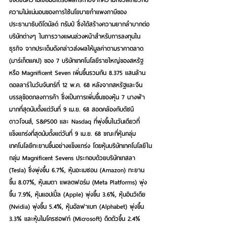
ความไม่แน่นอนของการใช้นโยบายกำแพงภาษีของ
ประธานาธิบดีโดนัลด์ ทรัมป์ ซึ่งได้สร้างความยากลำบากต่อ
บริษัทต่างๆ ในการวางแผนล่วงหน้าสำหรับการลงทุนใน
ธุรกิจ จากประเด็นดังกล่าวส่งผลให้มูลค่าตามราคาตลาด 
(มาร์เก็ตแคป) ของ 7 บริษัทเทคโนโลยีรายใหญ่ของสหรัฐ 
หรือ Magnificent Seven เพิ่มขึ้นรวมกัน 8.375 แสนล้าน
ดอลลาร์ในวันจันทร์ที่ 12 พ.ค. 68 หลังจากสหรัฐและจีน
บรรลุข้อตกลงการค้า ซึ่งเป็นการเพิ่มขึ้นของหุ้น 7 นางฟ้า
มากที่สุดนับตั้งแต่วันที่ 9 เม.ย. 68 สอดคล้องกับดัชนี
ดาวโจนส์, S&P500 และ Nasdaq ที่พุ่งขึ้นในวันเดียวที่
แข็งแกร่งที่สุดนับตั้งแต่วันที่ 9 เม.ย. 68 ขณะที่หุ้นกลุ่ม
เทคโนโลยีทะยานขึ้นอย่างแข็งแกร่ง โดยหุ้นบริษัทเทคโนโลยีใน
กลุ่ม Magnificent Sevens ประกอบด้วยบริษัทเทสลา 
(Tesla) ซึ่งพุ่งขึ้น 6.7%, หุ้นอะเมซอน (Amazon) ทะยาน
ขึ้น 8.07%, หุ้นเมตา แพลตฟอร์ม (Meta Platforms) พุ่ง
ขึ้น 7.9%, หุ้นแอปเปิ้ล (Apple) พุ่งขึ้น 3.6%, หุ้นอินวิเดีย 
(Nvidia) พุ่งขึ้น 5.4%, หุ้นอัลฟาเบท (Alphabet) พุ่งขึ้น 
3.3% และหุ้นไมโครซอฟท์ (Microsoft) ดีดตัวขึ้น 2.4%