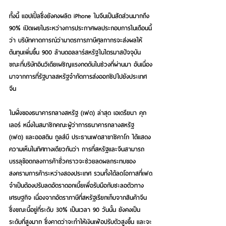
ทั้งนี้ แอปเปิ้ลซึ่งยังคงผลิต iPhone ในจีนเป็นสัดส่วนมากถึง 
90% เปิดเผยในระหว่างการประกาศผลประกอบการในเดือนนี้
ว่า บริษัทคาดการณ์ว่ามาตรการภาษีศุลกากรจะส่งผลให้
ต้นทุนเพิ่มขึ้น 900 ล้านดอลลาร์สหรัฐในไตรมาสปัจจุบัน 
ขณะที่บริษัทอินวิเดียเผชิญแรงกดดันในช่วงที่ผ่านมา อันเนื่อง
มาจากการที่รัฐบาลสหรัฐจำกัดการส่งออกชิปไปยังประเทศ
จีน
ในฝั่งของธนาคารกลางสหรัฐ (เฟด) ล่าสุด เอเดรียนา คุก
เลอร์ หนึ่งในสมาชิกคณะผู้ว่าการธนาคารกลางสหรัฐ 
(เฟด) และออสติน กูลส์บี ประธานเฟดสาขาชิคาโก ได้แสดง
ความเห็นในทิศทางเดียวกันว่า การที่สหรัฐและจีนสามารถ
บรรลุข้อตกลงการค้าชั่วคราวจะช่วยลดผลกระทบของ
สงครามการค้าระหว่างสองประเทศ รวมทั้งได้ลดโอกาสที่เฟด
จำเป็นต้องปรับลดอัตราดอกเบี้ยเพื่อรับมือกับชะลอตัวทาง
เศรษฐกิจ เนื่องจากอัตราภาษีที่สหรัฐเรียกเก็บจากสินค้าจีน
ซึ่งขณะนี้อยู่ที่ระดับ 30% เป็นเวลา 90 วันนั้น ยังคงเป็น
ระดับที่สูงมาก ซึ่งคาดว่าจะทำให้เงินเฟ้อปรับตัวสูงขึ้น และจะ