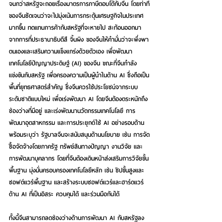
จนกว่าสหรัฐจะถอยเรื่องมาตรการภาษีตอบโต้กับจีน โดยท่าที
ของจีนชัดเจนว่าจะไปมุ่งเน้นการกระตุ้นเศรษฐกิจในประเทศ
มากขึ้น ทดแทนการค้ากับสหรัฐที่จะหายไป สะท้อนออกมา
จากการที่ประธานาธิบดีสี จิ้นผิง ของจีนให้คำมั่นว่าจะพึ่งพา
ตนเองและเสริมความแข็งแกร่งด้วยตัวเอง เพื่อพัฒนา
เทคโนโลยีปัญญาประดิษฐ์ (AI) ของจีน ขณะที่จีนกำลัง
แข่งขันกับสหรัฐ เพื่อครองความเป็นผู้นำในด้าน AI ซึ่งถือเป็น
พื้นที่ยุทธศาสตร์สำคัญ ซึ่งจีนควรใช้ประโยชน์จากระบบ
ระดับชาติแบบใหม่ เพื่อเร่งพัฒนา AI โดยจีนต้องตระหนักถึง
ช่องว่างที่มีอยู่ และเร่งพัฒนานวัตกรรมเทคโนโลยี การ
พัฒนาอุตสาหกรรม และการประยุกต์ใช้ AI อย่างรอบด้าน 
พร้อมระบุว่า รัฐบาลจีนจะสนับสนุนด้านนโยบาย เช่น การจัด
ซื้อจัดจ้างโดยภาครัฐ ทรัพย์สินทางปัญญา งานวิจัย และ
การพัฒนาบุคลากร โดยที่จีนต้องเดินหน้าส่งเสริมการวิจัยขั้น
พื้นฐาน มุ่งมั่นครอบครองเทคโนโลยีหลัก เช่น ชิปขั้นสูงและ
ซอฟต์แวร์พื้นฐาน และสร้างระบบซอฟต์แวร์และฮาร์ดแวร์
ด้าน AI ที่เป็นอิสระ ควบคุมได้ และร่วมมือกันได้
ทั้งนี้จีนสามารถลดช่องว่างด้านการพัฒนา AI กับสหรัฐลง