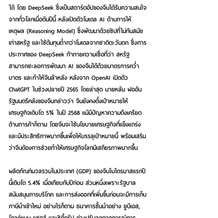
ได้ โดย DeepSeek ซึ่งเป็นสตาร์ตอัปของจีนได้รับความสนใจ
จากทั่วโลกเมื่อต้นปีนี้ หลังเปิดตัวโมเดล AI ด้านการให้
เหตุผล (Reasoning Model) ซึ่งพัฒนาด้วยชิปที่ไม่ทันสมัย
เท่าสหรัฐ และใช้ต้นทุนต่ำกว่าโมเดลจากชาติตะวันตก ซึ่งการ
ประกาศของ DeepSeek ท้าทายความเชื่อที่ว่า สหรัฐ
สามารถชะลอการพัฒนา AI ของจีนได้ด้วยมาตรการคว่ำ
บาตร และทำให้จีนล้าหลัง หลังจาก OpenAI เปิดตัว 
ChatGPT ในช่วงปลายปี 2565 โดยล่าสุด นายหลัน ฝออัน 
รัฐมนตรีคลังของจีนกล่าวว่า จีนยังคงตั้งเป้าหมายให้
เศรษฐกิจเติบโต 5% ในปี 2568 แม้มีปัญหาความตึงเครียด
ด้านการค้าก็ตาม โดยจีนจะใช้นโยบายเศรษฐกิจที่แข็งแกร่ง
และมีประสิทธิภาพมากขึ้นเพื่อให้บรรลุเป้าหมายนี้ พร้อมเสริม
ว่าจีนต้องการช่วยทำให้เศรษฐกิจโลกมีเสถียรภาพมากขึ้น
ผลิตภัณฑ์มวลรวมในประเทศ (GDP) ของจีนในไตรมาสแรกปี
นี้เติบโต 5.4% เมื่อเทียบกับปีก่อน ส่วนหนึ่งเพราะรัฐบาล
สนับสนุนการบริโภค และการส่งออกที่เพิ่มขึ้นก่อนจะมีการเก็บ
ภาษีนำเข้าใหม่ อย่างไรก็ตาม ธนาคารชั้นนำอย่าง ยูบีเอส, 
โกลด์แมน แซคส์ และซิตี้กรุ๊ป ต่างปรับลดคาดการณ์การ