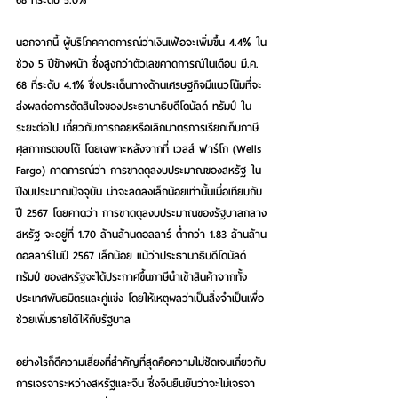
นอกจากนี้ ผู้บริโภคคาดการณ์ว่าเงินเฟ้อจะเพิ่มขึ้น 4.4% ใน
ช่วง 5 ปีข้างหน้า ซึ่งสูงกว่าตัวเลขคาดการณ์ในเดือน มี.ค. 
68 ที่ระดับ 4.1% ซึ่งประเด็นทางด้านเศรษฐกิจมีแนวโน้มที่จะ
ส่งผลต่อการตัดสินใจของประธานาธิบดีโดนัลด์ ทรัมป์ ใน
ระยะต่อไป เกี่ยวกับการถอยหรือเลิกมาตรการเรียกเก็บภาษี
ศุลกากรตอบโต้ โดยเฉพาะหลังจากที่ เวลส์ ฟาร์โก (Wells 
Fargo) คาดการณ์ว่า การขาดดุลงบประมาณของสหรัฐ ใน
ปีงบประมาณปัจจุบัน น่าจะลดลงเล็กน้อยเท่านั้นเมื่อเทียบกับ
ปี 2567 โดยคาดว่า การขาดดุลงบประมาณของรัฐบาลกลาง
สหรัฐ จะอยู่ที่ 1.70 ล้านล้านดอลลาร์ ต่ำกว่า 1.83 ล้านล้าน
ดอลลาร์ในปี 2567 เล็กน้อย แม้ว่าประธานาธิบดีโดนัลด์ 
ทรัมป์ ของสหรัฐจะได้ประกาศขึ้นภาษีนำเข้าสินค้าจากทั้ง
ประเทศพันธมิตรและคู่แข่ง โดยให้เหตุผลว่าเป็นสิ่งจำเป็นเพื่อ
ช่วยเพิ่มรายได้ให้กับรัฐบาล
อย่างไรก็ดีความเสี่ยงที่สำคัญที่สุดคือความไม่ชัดเจนเกี่ยวกับ
การเจรจาระหว่างสหรัฐและจีน ซึ่งจีนยืนยันว่าจะไม่เจรจา