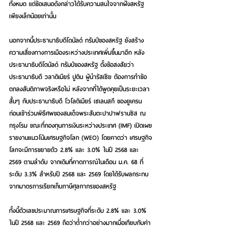
ทั้งหมด แต่ข้อเสนอดังกล่าวได้รับความสนใจจากฝั่งสหรัฐ 
เพียงเล็กน้อยเท่านั้น
นอกจากนี้ประธานาธิบดีโดนัลด์ ทรัมป์ของสหรัฐ ยังสร้าง
ความเสี่ยงทางการเมืองระหว่างประเทศเพิ่มขึ้นมาอีก หลัง
ประธานาธิบดีโดนัลด์ ทรัมป์ของสหรัฐ ตั้งข้อสงสัยว่า
ประธานาธิบดี วลาดิเมียร์ ปูติน ผู้นำรัสเซีย ต้องการทำข้อ
ตกลงสันติภาพจริงหรือไม่ หลังจากที่ได้พูดคุยเป็นระยะเวลา
สั้นๆ กับประธานาธิบดี โวโลดิเมียร์ เซเลนสกี ของยูเครน 
ก่อนเข้าร่วมพิธีศพของสมเด็จพระสันตะปาปาฟรานซิส ณ 
กรุงโรม ขณะที่กองทุนการเงินระหว่างประเทศ (IMF) เปิดเผย
รายงานแนวโน้มเศรษฐกิจโลก (WEO) โดยคาดว่า เศรษฐกิจ
โลกจะมีการขยายตัว 2.8% และ 3.0% ในปี 2568 และ 
2569 ตามลำดับ จากเดิมที่คาดการณ์ในเดือน ม.ค. 68 ที่
ระดับ 3.3% สำหรับปี 2568 และ 2569 โดยได้รับผลกระทบ
จากมาตรการเรียกเก็บภาษีศุลกากรของสหรัฐ
ทั้งนี้ตัวเลขประมาณการเศรษฐกิจที่ระดับ 2.8% และ 3.0% 
ในปี 2568 และ 2569 ถือว่าต่ำกว่าอย่างมากเมื่อเทียบกับค่า