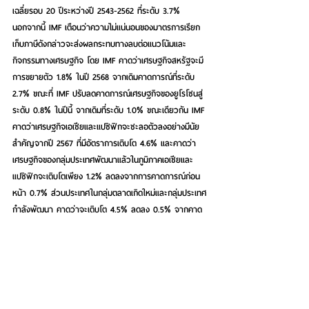
เฉลี่ยรอบ 20 ปีระหว่างปี 2543-2562 ที่ระดับ 3.7% 
นอกจากนี้ IMF เตือนว่าความไม่แน่นอนของมาตรการเรียก
เก็บภาษีดังกล่าวจะส่งผลกระทบทางลบต่อแนวโน้มและ
กิจกรรมทางเศรษฐกิจ โดย IMF คาดว่าเศรษฐกิจสหรัฐจะมี
การขยายตัว 1.8% ในปี 2568 จากเดิมคาดการณ์ที่ระดับ 
2.7% ขณะที่ IMF ปรับลดคาดการณ์เศรษฐกิจของยูโรโซนสู่
ระดับ 0.8% ในปีนี้ จากเดิมที่ระดับ 1.0% ขณะเดียวกัน IMF 
คาดว่าเศรษฐกิจเอเชียและแปซิฟิกจะชะลอตัวลงอย่างมีนัย
สำคัญจากปี 2567 ที่มีอัตราการเติบโต 4.6% และคาดว่า
เศรษฐกิจของกลุ่มประเทศพัฒนาแล้วในภูมิภาคเอเชียและ
แปซิฟิกจะเติบโตเพียง 1.2% ลดลงจากการคาดการณ์ก่อน
หน้า 0.7% ส่วนประเทศในกลุ่มตลาดเกิดใหม่และกลุ่มประเทศ
กำลังพัฒนา คาดว่าจะเติบโต 4.5% ลดลง 0.5% จากคาด
การณ์เดิมเช่นกัน
IMF เตือนว่าเอเชียกำลังเผชิญแรงกดดันเชิงโครงสร้าง โดย
เฉพาะความเปราะบางของโมเดลการเติบโตที่พึ่งพาการส่ง
ออก นอกจากนี้ ยังมีปัจจัยท้าทายจากการเข้าสู่สังคมสูงวัย
ในหลายประเทศ และประสิทธิภาพด้านการผลิตที่มีแนวโน้มลด