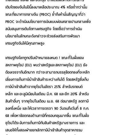
เติบโตของจีนในปีนี้ลงมาเหลือประมาณ 4% หรือต่ำกว่านั้น 
ขณะที่ธนาคารกลางจีน (PBOC) ย้ำถึงคำมั่นสัญญาที่ว่า 
PBOC จะดำเนินนโยบายการเงินแบบผ่อนคลายปานกลางเพื่อ
สนับสนุนการเติบโตทางเศรษฐกิจ โดยเชื่อว่าการดำเนิน
นโยบายในลักษณะดังกล่าวจะช่วยส่งเสริมการพัฒนา
เศรษฐกิจจีนให้มีคุณภาพสูง
เศรษฐกิจโลกถูกปรับเป้าหมายลงหมด ! 
ขณะที่ในฝั่งของ
สหภาพยุโรป (EU) พบว่าสหรัฐและสหภาพยุโรป (EU) ยัง
ต้องเจรจากันอีกมาก กว่าจะสามารถบรรลุข้อตกลงที่จะหลีก
เลี่ยงการเก็บภาษีนำเข้าสินค้าระหว่างกันได้ โดยสหรัฐสั่งเก็บ
ภาษีนำเข้าสินค้าจากยุโรปในอัตรา 25% สำหรับรถยนต์ 
เหล็ก และอะลูมิเนียมในเดือน มี.ค. 68 และอีก 20% สำหรับ
สินค้าอื่นๆ จากยุโรปในเดือน เม.ย. 68 ต่อมาสหรัฐ ลดภาษี
ลงครึ่งหนึ่ง และให้เวลาการเจรจา 90 วันจนถึงวันที่ 8 ก.ค. 
68 เพื่อหาข้อตกลงด้านภาษีที่ครอบคลุมมากขึ้น ขณะที่ในฝั่ง
ยุโรปได้ระงับการเก็บภาษีกับสินค้าสหรัฐบางรายการ และ
เสนอให้ทั้งสองฝ่ายยกเลิกภาษีนำเข้าสินค้าอุตสาหกรรม