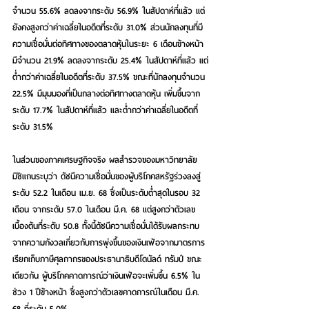
จำนวน 55.6% ลดลงจากระดับ 56.9% ในสัปดาห์ที่แล้ว แต่
ยังคงสูงกว่าค่าเฉลี่ยในอดีตที่ระดับ 31.0% ส่วนนักลงทุนที่มี
ความเชื่อมั่นต่อทิศทางของตลาดหุ้นในระยะ 6 เดือนข้างหน้า 
มีจำนวน 21.9% ลดลงจากระดับ 25.4% ในสัปดาห์ที่แล้ว แต่
ต่ำกว่าค่าเฉลี่ยในอดีตที่ระดับ 37.5% ขณะที่นักลงทุนจำนวน 
22.5% มีมุมมองที่เป็นกลางต่อทิศทางตลาดหุ้น เพิ่มขึ้นจาก
ระดับ 17.7% ในสัปดาห์ที่แล้ว และต่ำกว่าค่าเฉลี่ยในอดีตที่
ระดับ 31.5%
ในส่วนของภาคเศรษฐกิจจริง ผลสำรวจของมหาวิทยาลัย
มิชิแกนระบุว่า ดัชนีความเชื่อมั่นของผู้บริโภคสหรัฐร่วงลงสู่
ระดับ 52.2 ในเดือน เม.ย. 68 ซึ่งเป็นระดับต่ำสุดในรอบ 32 
เดือน จากระดับ 57.0 ในเดือน มี.ค. 68 แต่สูงกว่าตัวเลข
เบื้องต้นที่ระดับ 50.8 ทั้งนี้ดัชนีความเชื่อมั่นได้รับผลกระทบ
จากความกังวลเกี่ยวกับการพุ่งขึ้นของเงินเฟ้อจากมาตรการ
เรียกเก็บภาษีศุลกากรของประธานาธิบดีโดนัลด์ ทรัมป์ ขณะ
เดียวกัน ผู้บริโภคคาดการณ์ว่าเงินเฟ้อจะเพิ่มขึ้น 6.5% ใน
ช่วง 1 ปีข้างหน้า ซึ่งสูงกว่าตัวเลขคาดการณ์ในเดือน มี.ค. 
68 ที่ระดับ 5.0%