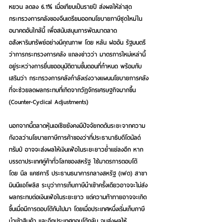
หยวน ลดลง 6.1% เมื่อเทียบเป็นรายปี ส่งผลให้ล่าสุด
กระทรวงการคลังของจีนเตรียมออกนโยบายภาษีชุดใหม่ใน
อนาคตอันใกล้นี้ เพื่อสนับสนุนการพัฒนาตลาด
อสังหาริมทรัพย์อย่างมีคุณภาพ โดย หลัน ฝออัน รัฐมนตรี
ว่าการกระทรวงการคลัง แถลงข่าวว่า มาตรการใหม่เหล่านี้
อยู่ระหว่างการยื่นขออนุมัติตามขั้นตอนที่กำหนด พร้อมกับ
เสริมว่า กระทรวงการคลังกำลังเร่งวางแผนนโยบายการคลัง
ที่จะช่วยลดผลกระทบที่เกิดจากวัฏจักรเศรษฐกิจมากขึ้น 
(Counter-Cyclical Adjustments)
นอกจากนี้ตลาดหุ้นเอเชียยังคงมีปัจจัยกดดันระยะจากความ
กังวลว่านโยบายภาษีการค้าของว่าที่ประธานาธิบดีโดนัลด์ 
ทรัมป์ อาจจะส่งผลให้เงินเฟ้อในระยะยาวย่ำแย่ลงอีก หาก
บรรดาประเทศคู่ค้าทั่วโลกของสหรัฐ ใช้มาตรการตอบโต้ 
โดย นีล แคชคารี ประธานธนาคารกลางสหรัฐ (เฟด) สาขา
มินนีแอโพลิส ระบุว่าการเก็บภาษีนำเข้าครั้งเดียวอาจจะไม่ส่ง
ผลกระทบต่อเงินเฟ้อในระยะยาว แต่ความท้าทายอาจจะเกิด
ขึ้นเมื่อมีการตอบโต้กันไปมา โดยเมื่อประเทศหนึ่งเริ่มเก็บภาษี
นำเข้าสินค้า และอีกประเทศตอบโต้กลับ จนส่งผลให้