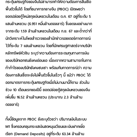
กระตุ้นเศรษฐกิจของจีนไม่สามารถทำให้ความต้องการสินเชื่อ
ฟื้นตัวขึ้นได้ โดยที่ธนาคารกลางจีน (PBOC) เปิดเผยว่า 
ยอดปล่อยกู้ใหม่สกุลเงินหยวนในเดือน ต.ค. 67 อยู่ที่ระดับ 5 
แสนล้านหยวน (6.951 หมื่นล้านดอลลาร์) ซึ่งลดลงอย่างมาก
จากระดับ 1.59 ล้านล้านหยวนในเดือน ก.ย. 67 และต่ำกว่าที่
นักวิเคราะห์ในโพลสำรวจของสำนักข่าวรอยเตอร์คาดการณ์
ไว้ที่ระดับ 7 แสนล้านหยวน โดยที่นักเศรษฐศาสตร์จากบริษัท
หลักทรัพย์หัวซิน ระบุว่าความต้องการระดมทุนทางการเงิน
ของบริษัทเอกชนยังคงอ่อนแอ เนื่องจากความสามารถในการ
ทำกำไรของบริษัทยังคงซบเซา พร้อมกับคาดการณ์ว่า ความ
ต้องการสินเชื่อจะยังไม่ฟื้นตัวขึ้นในเร็วๆ นี้ แม้ว่า PBOC ได้
ออกมาตรการกระตุ้นเศรษฐกิจเมื่อไม่นานมานี้ก็ตาม ส่วนใน
ช่วง 10 เดือนแรกของปีนี้ ยอดปล่อยกู้สกุลเงินหยวนของจีน
เพิ่มขึ้น 16.52 ล้านล้านหยวน (ประมาณ 2.3 ล้านล้าน
ดอลลาร์)
ทั้งนี้ข้อมูลจาก PBOC ยังระบุด้วยว่า ปริมาณเงินในระบบ 
M1 ซึ่งครอบคลุมกระแสเงินสดหมุนเวียนและเงินฝากเผื่อ
เรียก (Demand Deposits) อยู่ที่ระดับ 63.34 ล้านล้าน