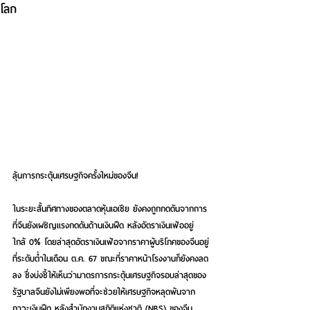
โลก
ลุ้นการกระตุ้นเศรษฐกิจครั้งใหม่ของจีน!
ในระยะสั้นทิศทางของตลาดหุ้นเอเชีย ยังคงถูกกดดันจากการ
ที่จีนยังเผชิญแรงกดดันด้านเงินฝืด หลังอัตราเงินเฟ้ออยู่
ใกล้ 0% โดยล่าสุดอัตราเงินเฟ้อจากราคาผู้บริโภคของจีนอยู่
ที่ระดับต่ำในเดือน ต.ค. 67 ขณะที่ราคาหน้าโรงงานก็ยังคงลด
ลง ซึ่งบ่งชี้ให้เห็นว่ามาตรการกระตุ้นเศรษฐกิจรอบล่าสุดของ
รัฐบาลจีนยังไม่เพียงพอที่จะช่วยให้เศรษฐกิจหลุดพ้นจาก
ภาวะเงินฝืด หลังสำนักงานสถิติแห่งชาติ (NBS) ของจีน