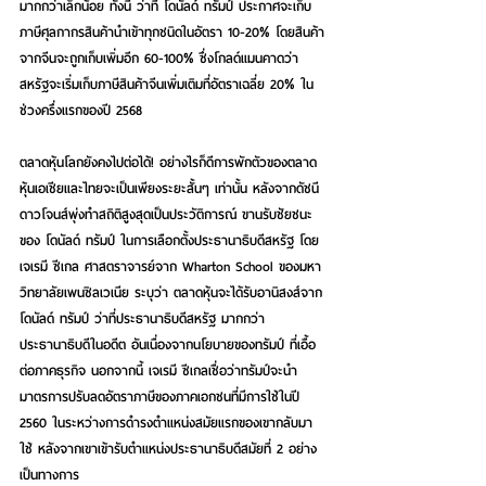
มากกว่าเล็กน้อย ทั้งนี้ ว่าที่ โดนัลด์ ทรัมป์ ประกาศจะเก็บ
ภาษีศุลกากรสินค้านำเข้าทุกชนิดในอัตรา 10-20% โดยสินค้า
จากจีนจะถูกเก็บเพิ่มอีก 60-100% ซึ่งโกลด์แมนคาดว่า 
สหรัฐจะเริ่มเก็บภาษีสินค้าจีนเพิ่มเติมที่อัตราเฉลี่ย 20% ใน
ช่วงครึ่งแรกของปี 2568
ตลาดหุ้นโลกยังคงไปต่อได้! 
อย่างไรก็ดีการพักตัวของตลาด
หุ้นเอเชียและไทยจะเป็นเพียงระยะสั้นๆ เท่านั้น หลังจากดัชนี
ดาวโจนส์พุ่งทำสถิติสูงสุดเป็นประวัติการณ์ ขานรับชัยชนะ
ของ โดนัลด์ ทรัมป์ ในการเลือกตั้งประธานาธิบดีสหรัฐ โดย 
เจเรมี ซีเกล ศาสตราจารย์จาก Wharton School ของมหา
วิทยาลัยเพนซิลเวเนีย ระบุว่า ตลาดหุ้นจะได้รับอานิสงส์จาก 
โดนัลด์ ทรัมป์ ว่าที่ประธานาธิบดีสหรัฐ มากกว่า
ประธานาธิบดีในอดีต อันเนื่องจากนโยบายของทรัมป์ ที่เอื้อ
ต่อภาคธุรกิจ นอกจากนี้ เจเรมี ซีเกลเชื่อว่าทรัมป์จะนำ
มาตรการปรับลดอัตราภาษีของภาคเอกชนที่มีการใช้ในปี 
2560 ในระหว่างการดำรงตำแหน่งสมัยแรกของเขากลับมา
ใช้ หลังจากเขาเข้ารับตำแหน่งประธานาธิบดีสมัยที่ 2 อย่าง
เป็นทางการ            