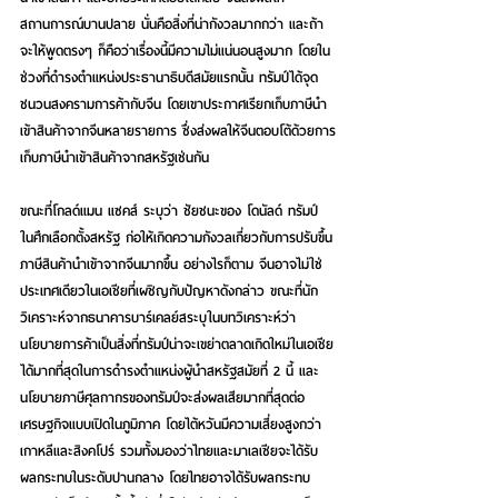
สถานการณ์บานปลาย นั่นคือสิ่งที่น่ากังวลมากกว่า และถ้า
จะให้พูดตรงๆ ก็คือว่าเรื่องนี้มีความไม่แน่นอนสูงมาก โดยใน
ช่วงที่ดำรงตำแหน่งประธานาธิบดีสมัยแรกนั้น ทรัมป์ได้จุด
ชนวนสงครามการค้ากับจีน โดยเขาประกาศเรียกเก็บภาษีนำ
เข้าสินค้าจากจีนหลายรายการ ซึ่งส่งผลให้จีนตอบโต้ด้วยการ
เก็บภาษีนำเข้าสินค้าจากสหรัฐเช่นกัน
ขณะที่โกลด์แมน แซคส์ ระบุว่า ชัยชนะของ โดนัลด์ ทรัมป์ 
ในศึกเลือกตั้งสหรัฐ ก่อให้เกิดความกังวลเกี่ยวกับการปรับขึ้น
ภาษีสินค้านำเข้าจากจีนมากขึ้น อย่างไรก็ตาม จีนอาจไม่ใช่
ประเทศเดียวในเอเชียที่เผชิญกับปัญหาดังกล่าว ขณะที่นัก
วิเคราะห์จากธนาคารบาร์เคลย์สระบุในบทวิเคราะห์ว่า 
นโยบายการค้าเป็นสิ่งที่ทรัมป์น่าจะเขย่าตลาดเกิดใหม่ในเอเชีย
ได้มากที่สุดในการดำรงตำแหน่งผู้นำสหรัฐสมัยที่ 2 นี้ และ
นโยบายภาษีศุลกากรของทรัมป์จะส่งผลเสียมากที่สุดต่อ
เศรษฐกิจแบบเปิดในภูมิภาค โดยไต้หวันมีความเสี่ยงสูงกว่า
เกาหลีและสิงคโปร์ รวมทั้งมองว่าไทยและมาเลเซียจะได้รับ
ผลกระทบในระดับปานกลาง โดยไทยอาจได้รับผลกระทบ