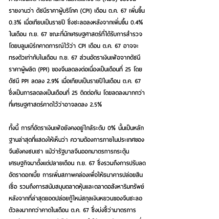
รายงานว่า ดัชนีราคาผู้บริโภค (CPI) เดือน ต.ค. 67 เพิ่มขึ้น 
0.3% เมื่อเทียบเป็นรายปี ซึ่งชะลอลงหลังจากเพิ่มขึ้น 0.4% 
ในเดือน ก.ย. 67 ขณะที่นักเศรษฐศาสตร์ที่ได้รับการสำรวจ
โดยบลูมเบิร์กคาดการณ์ไว้ว่า CPI เดือน ต.ค. 67 อาจจะ
ทรงตัวเท่ากับในเดือน ก.ย. 67 ส่วนอัตราเงินเฟ้อจากดัชนี
ราคาผู้ผลิต (PPI) ของจีนลดลงต่อเนื่องเป็นเดือนที่ 25 โดย
ดัชนี PPI ลดลง 2.9% เมื่อเทียบเป็นรายปีในเดือน ต.ค. 67 
ซึ่งเป็นการลดลงเป็นเดือนที่ 25 ติดต่อกัน โดยลดลงมากกว่า
ที่เศรษฐศาสตร์คาดไว้ว่าอาจลดลง 2.5%
ทั้งนี้ การที่อัตราเงินเฟ้อยังคงอยู่ใกล้ระดับ 0% นั้นเป็นหลัก
ฐานล่าสุดที่แสดงให้เห็นว่า ความต้องการภายในประเทศของ
จีนยังคงซบเซา แม้ว่ารัฐบาลจีนออกมาตรการกระตุ้น
เศรษฐกิจมาตั้งแต่ปลายเดือน ก.ย. 67 ซึ่งรวมถึงการปรับลด
อัตราดอกเบี้ย การเพิ่มสภาพคล่องเพื่อให้ธนาคารปล่อยสิน
เชื่อ รวมถึงการสนับสนุนตลาดหุ้นและตลาดอสังหาริมทรัพย์ 
หลังจากที่ล่าสุดยอดปล่อยกู้ใหม่สกุลเงินหยวนของจีนชะลอ
ตัวลงมากกว่าคาดในเดือน ต.ค. 67 ซึ่งบ่งชี้ว่ามาตรการ