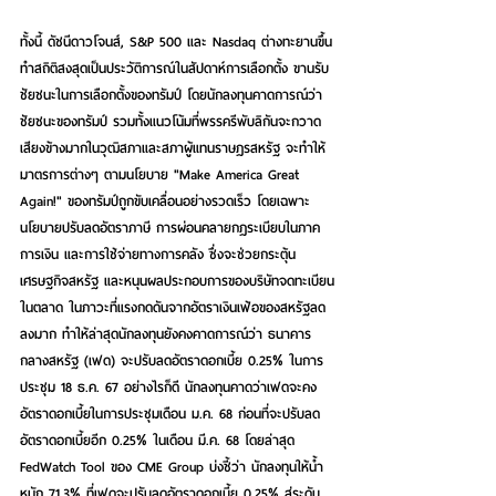
ทั้งนี้ ดัชนีดาวโจนส์, S&P 500 และ Nasdaq ต่างทะยานขึ้น
ทำสถิติสงสุดเป็นประวัติการณ์ในสัปดาห์การเลือกตั้ง ขานรับ
ชัยชนะในการเลือกตั้งของทรัมป์ โดยนักลงทุนคาดการณ์ว่า
ชัยชนะของทรัมป์ รวมทั้งแนวโน้มที่พรรครีพับลิกันจะกวาด
เสียงข้างมากในวุฒิสภาและสภาผู้แทนราษฎรสหรัฐ จะทำให้
มาตรการต่างๆ ตามนโยบาย "Make America Great 
Again!" ของทรัมป์ถูกขับเคลื่อนอย่างรวดเร็ว โดยเฉพาะ
นโยบายปรับลดอัตราภาษี การผ่อนคลายกฎระเบียบในภาค
การเงิน และการใช้จ่ายทางการคลัง ซึ่งจะช่วยกระตุ้น
เศรษฐกิจสหรัฐ และหนุนผลประกอบการของบริษัทจดทะเบียน
ในตลาด ในภาวะที่แรงกดดันจากอัตราเงินเฟ้อของสหรัฐลด
ลงมาก ทำให้ล่าสุดนักลงทุนยังคงคาดการณ์ว่า ธนาคาร
กลางสหรัฐ (เฟด) จะปรับลดอัตราดอกเบี้ย 0.25% ในการ
ประชุม 18 ธ.ค. 67 อย่างไรก็ดี นักลงทุนคาดว่าเฟดจะคง
อัตราดอกเบี้ยในการประชุมเดือน ม.ค. 68 ก่อนที่จะปรับลด
อัตราดอกเบี้ยอีก 0.25% ในเดือน มี.ค. 68 โดยล่าสุด 
FedWatch Tool ของ CME Group บ่งชี้ว่า นักลงทุนให้น้ำ
หนัก 71.3% ที่เฟดจะปรับลดอัตราดอกเบี้ย 0.25% สู่ระดับ 