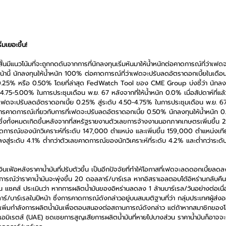
มเยอะขึ้น!
นมีแนวโน้มที่จะถูกกดดันจากการที่นักลงทุนเริ่มหันมาให้น้ำหนักต่อคาดการณ์ที่ว่าเฟ
หน้านี้ นักลงทุนให้น้ำหนัก 100% ต่อคาดการณ์ที่ว่าเฟดจะปรับลดอัตราดอกเบี้ยในเดื
0.25% หรือ 0.50% โดยที่ล่าสุด FedWatch Tool ของ CME Group บ่งชี้ว่า นักลงทุน
4.75-5.00% ในการประชุมเดือน พ.ย. 67 หลังจากที่ให้น้ำหนัก 0.0% เมื่อสัปดาห์ที่แล
ี่เฟดจะปรับลดอัตราดอกเบี้ย 0.25% สู่ระดับ 4.50-4.75% ในการประชุมเดือน พ.ย. 67 ห
นการคาดการณ์เกี่ยวกับการที่เฟดจะปรับลดอัตราดอกเบี้ย 0.50% นักลงทุนให้น้ำหนัก 0.0
้ว ซึ่งทั้งหมดเกิดขึ้นหลังจากที่สหรัฐรายงานตัวเลขการจ้างงานนอกภาคเกษตรเพิ่มขึ้
าดการณ์ของนักวิเคราะห์ที่ระดับ 147,000 ตำแหน่ง และเพิ่มขึ้น 159,000 ตำแหน่งเที
งสู่ระดับ 4.1% ต่ำกว่าตัวเลขคาดการณ์ของนักวิเคราะห์ที่ระดับ 4.2% และต่ำกว่าระดั
เฟ้อหลังราคาน้ำมันที่ปรับตัวขึ้น เป็นอีกปัจจัยที่ทำให้โอกาสที่เฟดจะลดดอกเบี้ยลดล
ณ์ว่าราคาน้ำมันจะพุ่งขึ้น 20 ดอลลาร์/บาร์เรล หากอิสราเอลตอบโต้อิหร่านกลับคื
 แซคส์ ประเมินว่า หากการผลิตน้ำมันของอิหร่านลดลง 1 ล้านบาร์เรล/วันอย่างต่อเนื่
ร์/บาร์เรลในปีหน้า ซึ่งการคาดการณ์ดังกล่าวอยู่บนสมมติฐานที่ว่า กลุ่มประเทศผู้ส่ง
้เพิ่มกำลังการผลิตน้ำมันเพื่อตอบสนองต่อสถานการณ์ดังกล่าว แต่ถ้าหากสมาชิกของ
เอมิเรตส์ (UAE) ชดเชยการสูญเสียการผลิตน้ำมันที่หายไปบางส่วน ราคาน้ำมันก็อาจจะปร