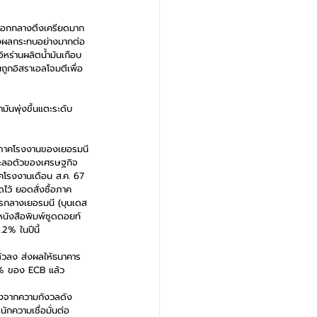
ันออกกลางตึงเครียดมาก
ะส่งผลกระทบอย่างมากต่อ
ิหร่านผลิตน้ำมันเกือบ 
ถูกอิสราเอลโจมตีเพื่อ
มันพุ่งขึ้นแตะระดับ 
ื้อภาคโรงงานของเยอรมนี
ชะลอตัวของเศรษฐกิจ 
าคโรงงานเดือน ส.ค. 67 
ดไว้ ยอดสั่งซื้อภาค
ารกลางเยอรมนี (บุนเดส
หนังสือพิมพ์ซูดดอยท์
% ในปีนี้
ตัวลง ส่งผลให้ธนาคาร
 2% ของ ECB แล้ว
ึ่งจากความกังวลดัง
ักความเชื่อมั่นต่อ