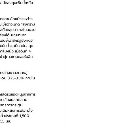
นักลงทุนเพิ่มน้ำหนัก
จากความขัดแย้งระหว่าง
เชื่อว่าจะเกิด "สงคราม
เอลกับกลุ่มฮามาสในฉนวน
่ยงได้ ขณะที่นาง
้นย้ำว่าสหรัฐยังคงมี
สเน้นย้ำจุดยืนสนับสนุน
่มหนึ่ง เมื่อวันที่ 4 
ข้าสู่ภาวะถดถอยในอีก 
การว่างงานลดลงสู่
ระดับ 3.25-3.5% ภายใน
โดยได้รับแรงหนุนจากการ
ยวกับการโกงผลทดสอบ
มาตรการกระตุ้น
มเติมหลังการเลือกตั้ง
งทั่วประเทศที่ 1,500 
,055 เยน