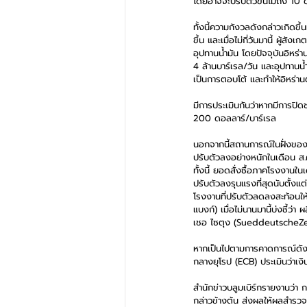
โดยอาจจะปรับตัวขึ้นไม่ถึง 10 
ทั้งนี้ความกังวลดังกล่าวเกิด
ขึ้น และเมื่อไม่กี่วันมานี้ ผ
อุปทานน้ำมัน โดยปัจจุบันอิหร่
4 ล้านบาร์เรล/วัน และอุปทานน้
เป็นการตอบโต้ และทำให้อิหร่า
มีการประเมินกันว่าหากมีการปิดช
200 ดอลลาร์/บาร์เรล
นอกจากนี้สถานการณ์ในฝั่งของย
ปรับตัวลงอย่างหนักในเดือน ส
ทั้งนี้ ยอดสั่งซื้อภาคโรงงานใ
ปรับตัวลงรุนแรงที่สุดนับตั้งแต
โรงงานที่ปรับตัวลดลงสะท้อนใ
แบงก์) เมื่อไม่นานมานี้บ่งชี
เชอ ไซตุง (SueddeutscheZei
หากเป็นไปตามการคาดการณ์ดังกล
กลางยุโรป (ECB) ประเมินว่าเง
สำนักข่าวบลูมเบิร์กรายงานว่า
กล่าวข้างต้น ส่งผลให้ผลสำรวจข