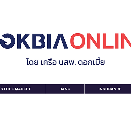
STOCK MARKET
BANK
INSURANCE