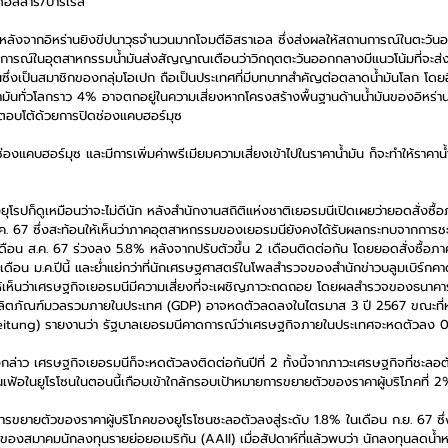
ดอลลาร์/บาร์เรล
ขึ้นหลังจากอิหร่านยิงขีปนาวุธจำนวนมากโจมตีอิสราเอล ซึ่งส่งผลให้สถานการณ์ในตะว
ู้สังเกตการณ์ในอุตสาหกรรมน้ำมันส่งสัญญาณเตือนว่าวิกฤตตะวันออกกลางมีแนวโน้มที่จ
านซึ่งเป็นสมาชิกของกลุ่มโอเปก ถือเป็นประเทศที่มีบทบาทสำคัญต่อตลาดน้ำมันโลก โดยอ
ำมันทั่วโลกราว 4% อาจตกอยู่ในความเสี่ยงหากโครงสร้างพื้นฐานด้านน้ำมันของอิหร่าน
นตอบโต้ด้วยการปิดช่องแคบฮอร์มุซ
่องแคบฮอร์มุซ และมีการเพิ่มค่าพรีเมียมความเสี่ยงเข้าไปในราคาน้ำมัน ก็จะทำให้ราคาน้ำ
ุโรปก็ดูเหมือนว่าจะไม่ดีนัก หลังสำนักงานสถิติแห่งชาติเยอรมนีเปิดเผยว่ายอดสั่งซ
.ค. 67 ซึ่งสะท้อนให้เห็นว่าภาคอุตสาหกรรมของเยอรมนียังคงได้รับผลกระทบจากการ
นเดือน ส.ค. 67 ร่วงลง 5.8% หลังจากปรับตัวขึ้น 2 เดือนติดต่อกัน โดยยอดสั่งซื้อภ
่เดือน ม.ค.ปีนี้ และย่ำแย่กว่าที่นักเศรษฐศาสตร์ในโพลสำรวจของสำนักข่าวบลูมเบิร์กคา
ห้เห็นว่าเศรษฐกิจเยอรมนีมีความเสี่ยงที่จะเผชิญภาวะถดถอย โดยผลสำรวจของธนาค
้ว่า ผลิตภัณฑ์มวลรวมภายในประเทศ (GDP) อาจหดตัวลดลงในไตรมาส 3 ปี 2567 ขณะที่
tung) รายงานว่า รัฐบาลเยอรมนีคาดการณ์ว่าเศรษฐกิจภายในประเทศจะหดตัวลง 0.2
่าว เศรษฐกิจเยอรมนีก็จะหดตัวลงติดต่อกันปีที่ 2 ทั้งนี้จากภาวะเศรษฐกิจที่ชะลอ
ินเฟ้อในยูโรโซนในตอนนี้เกือบเข้าใกล้กรอบเป้าหมายการขยายตัวของราคาผู้บริโภคที่
 การขยายตัวของราคาผู้บริโภคของยูโรโซนชะลอตัวลงสู่ระดับ 1.8% ในเดือน ก.ย. 67 ซ
องสมาคมนักลงทุนรายย่อยอเมริกัน (AAII) เมื่อสัปดาห์ที่แล้วพบว่า นักลงทุนลดน้ำหน