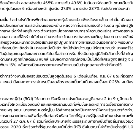
ือนข้างหน้า ลดลงสู่ระดับ 45.5% จากระดับ 49.6% ในสัปดาห์ก่อนหน้า ขณะเดียวกัน 
ลาดหุ้นในระยะ 6 เดือนข้างหน้า สู่ระดับ 27.3% จากระดับ 23.7% ในสัปดาห์ก่อนหน้า
ะสั้น !
 อย่างไรก็ดีการพักตัวของตลาดหุ้นโลกจะเป็นเพียงในระยะสั้นๆ เท่านั้น เนื่อง
ยไปจนกระทบการผลิตน้ำมันของอิหร่าน หลังจากที่ประธานาธิบดีโจ ไบเดน ผู้นำสหรัฐไม่
กกลาง ซึ่งกำลังอยู่ในภาวะตึงเครียดเนื่องจากสถานการณ์ความขัดแย้งระหว่างอิสรา
บานอน ขณะที่อิหร่านได้เข้ามาร่วมวงด้วย โดยมองว่าสงครามเต็มรูปแบบสามารถหลีกเลี
สหรัฐจะเดินหน้ากดดันให้อิสราเอลยุติปฏิบัติการทางทหารในตะวันออกกลาง พร้อมกับเน
ี่ความขัดแย้งดำเนินมาครบหนึ่งปีแล้ว ทั้งนี้สำนักข่าวบลูมเบิร์กรายงานว่า นางแฮร์ริ
ู้นำชุมชนมุสลิมและชาวอเมริกันเชื้อสายอาหรับ ซึ่งเป็นกลุ่มผู้มีสิทธิเลือกตั้งที่สำคัญกลุ
ทางด้านเศรษฐกิจโกลด์แมน แซคส์ ปรับลดคาดการณ์ความเป็นไปได้ที่เศรษฐกิจสหรัฐ จะเ
พียง 15% หลังการเปิดเผยรายงานการจ้างงานฉบับล่าสุดออกมาดีกว่าที่คาดไว้
าการจ้างงานในสหรัฐปรับตัวขึ้นสูงสุดในรอบ 6 เดือนในเดือน ก.ย. 67 ขณะที่อัตรา
น แซคส์ ยังคงคาดการณ์การปรับลดอัตราดอกเบี้ยต่อเนื่องลงครั้งละ 0.25% จนถึง
คารกลางญี่ปุ่น (BOJ) ได้ออกมาปรับเพิ่มการประเมินเศรษฐกิจของ 2 ใน 9 ภูมิภาค 
ินไหวครั้งใหญ่เมื่อช่วงต้นปี และผลผลิตยานยนต์ที่เพิ่มขึ้นหลังเหตุการณ์อื้อฉาวเกี่
ยชิเงรุ อิชิบะ นายกรัฐมนตรีญี่ปุ่น ได้สั่งการอย่างเป็นทางการให้คณะรัฐมนตรีจัดทำ
กระทบจากค่าครองชีพที่สูงขึ้นต่อครัวเรือน โดยที่รัฐบาลญี่ปุ่นจะจัดทำงบประมาณเพิ่
ในวันที่ 27 ต.ค. 67 นี้ รวมทั้งตั้งเป้าหมายที่จะบรรลุระดับค่าจ้างขั้นต่ำเฉลี่ยรายชั่วโม
ษ 2020 ซึ่งเร็วกว่าที่รัฐบาลก่อนหน้านี้ตั้งเป้าไว้ ซึ่งในขณะนี้ค่าจ้างขั้นต่ำอยู่ที่ 1