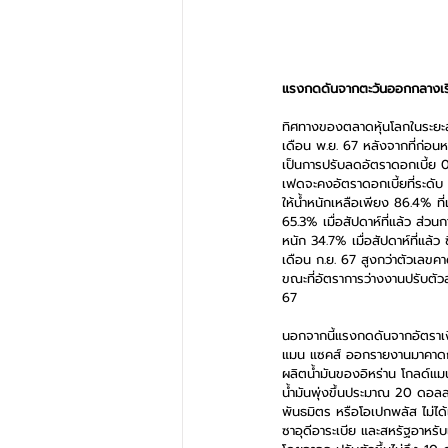
แรงกดดันจากตะวันออกกลางเริ่
ทิศทางของตลาดหุ้นโลกในระยะสั้
เดือน พ.ย. 67 หลังจากที่ก่อน
เป็นการปรับลดอัตราดอกเบี้ย 
เฟดจะคงอัตราดอกเบี้ยที่ระดับ 
ให้น้ำหนักเหลือเพียง 86.4% ท
65.3% เมื่อสัปดาห์ที่แล้ว ส่ว
หนัก 34.7% เมื่อสัปดาห์ที่แล
เดือน ก.ย. 67 สูงกว่าตัวเลขค
ขณะที่อัตราการว่างงานปรับตัวล
67
นอกจากนี้แรงกดดันจากอัตราเงิน
แมน แซคส์ ออกรายงานมาคาดการ
ผลิตน้ำมันของอิหร่าน โกลด์แมน
น้ำมันพุ่งขึ้นประมาณ 20 ดอลลา
พันธมิตร หรือโอเปกพลัส ไม่ได
ซาอุดีอาระเบีย และสหรัฐอาหรับ