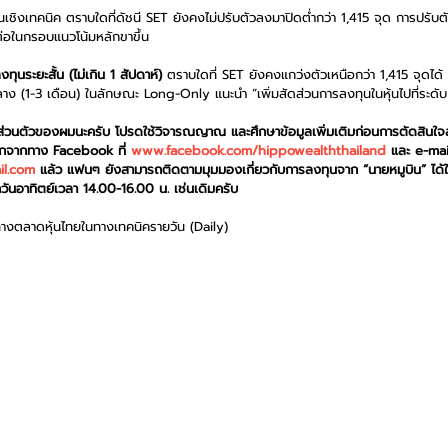
ชิงเทคนิค ตราบใดที่ดัชนี SET ยังคงไม่ปรับตัวลงมาปิดต่ำกว่า 1,415 จุด การปรับตั
นต่อในกรอบแนวโน้มหลักขาขึ้น
ุนระยะสั้น (ไม่เกิน 1 สัปดาห์)
 ตราบใดที่ SET ยังคงแกว่งตัวเหนือกว่า 1,415 จุดได้ เ
าง (1-3 เดือน) ในลักษณะ Long-Only แนะนำ “เพิ่มสัดส่วนการลงทุนในหุ้นไปที่ระด
็นส่วนตัวของผมนะครับ โปรดใช้วิจารณญาณ และศึกษาข้อมูลเพิ่มเติมก่อนการตัดสินใจ
อกจากทาง Facebook ที่ 
www.facebook.com/hippowealththailand
 และ e-mail
il.com
 แล้ว แฟนๆ ยังสามารถติดตามมุมมองเกี่ยวกับการลงทุนจาก “นายหมูบิน” ได้
ันอาทิตย์เวลา 14.00-16.00 น. เช่นเดิมครับ
ทางตลาดหุ้นไทยในทางเทคนิครายวัน (Daily)