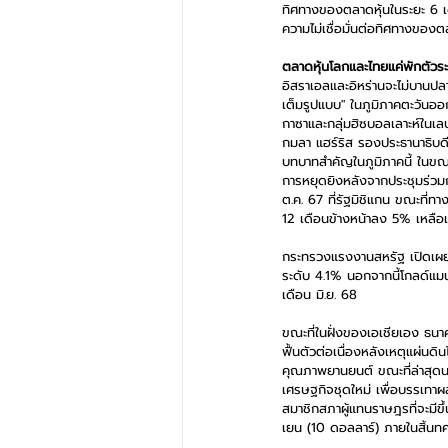
ทิศทางของตลาดหุ้นในระยะ 6 เด
ความไม่เชื่อมั่นต่อทิศทางของต
ตลาดหุ้นโลกและไทยแค่พักตัวระย
อิสราเอลและอิหร่านจะไม่บานปลา
เต็มรูปแบบ" ในภูมิภาคตะวันออ
กาซาและกลุ่มฮิซบอลเลาะห์ในเล
กมลา แฮร์ริส รองประธานาธิบดี
บทบาทสำคัญในภูมิภาคนี้ ในขณะท
การหยุดยิงหลังจากประชุมร่วมกับผ
ต.ค. 67 ที่รัฐมิชิแกน ขณะที่
12 เดือนข้างหน้าลง 5% เหลือเ
กระทรวงแรงงานสหรัฐ เปิดเผยว่
ระดับ 4.1% นอกจากนี้โกลด์แม
เดือน มิ.ย. 68
ขณะที่ในฝั่งของเอเชียเอง ธนา
ฟื้นตัวต่อเนื่องหลังเหตุแผ่นด
คุณภาพยานยนต์ ขณะที่ล่าสุดนา
เศรษฐกิจชุดใหม่ เพื่อบรรเทาผล
สมาชิกสภาผู้แทนราษฎรที่จะมีขึ้น
เยน (10 ดอลลาร์) ภายในสิ้นทศวรร