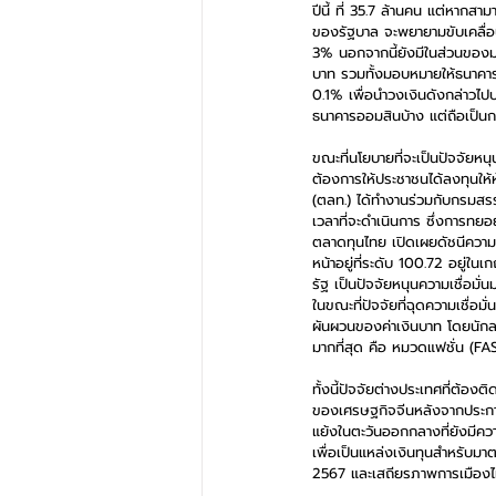
ปีนี้ ที่ 35.7 ล้านคน แต่หากสา
ของรัฐบาล จะพยายามขับเคลื่อนก
3% นอกจากนี้ยังมีในส่วนของม
บาท รวมทั้งมอบหมายให้ธนาคาร
0.1% เพื่อนำวงเงินดังกล่าวไปป
ธนาคารออมสินบ้าง แต่ถือเป็นกา
ขณะที่นโยบายที่จะเป็นปัจจัยหน
ต้องการให้ประชาชนได้ลงทุนให้
(ตลท.) ได้ทำงานร่วมกับกรมสรร
เวลาที่จะดำเนินการ ซึ่งการท
ตลาดทุนไทย เปิดเผยดัชนีความ
หน้าอยู่ที่ระดับ 100.72 อยู่
รัฐ เป็นปัจจัยหนุนความเชื่อ
ในขณะที่ปัจจัยที่ฉุดความเชื่
ผันผวนของค่าเงินบาท โดยนักลง
มากที่สุด คือ หมวดแฟชั่น (F
ทั้งนี้ปัจจัยต่างประเทศที่ต้อ
ของเศรษฐกิจจีนหลังจากประกา
แย้งในตะวันออกกลางที่ยังมีคว
เพื่อเป็นแหล่งเงินทุนสำหรับม
2567 และเสถียรภาพการเมืองไทย