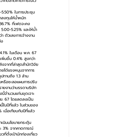
ว่าที่ตลาดคาดการณ์ไว้
25-5.50% ในการประชุม
ลงทุนให้น้ำหนัก 
 36.7% ที่เฟดจะคง
บ 5.00-5.25% และให้น้ำ
่า ตัวเลขการจ้างงาน
             
น 4.1% ในเดือน พ.ค. 67 
พิ่มขึ้น 0.4% สูงกว่า
งจากที่ล่าสุดสำนักวิจัย
โดยได้แรงหนุนจากการ
ุปทานถึง 1.3 ล้าน
งับหรือชะลอแผนการปรับ
นรายงานว่าบรรดาบริษัท
งนี้จำนวนแท่นขุดเจาะ
มิ.ย. 67 โดยลดลงเป็น
้ในปีที่แล้ว ในส่วนของ
มื่อเทียบกับปีที่แล้ว
ำเนินนโยบายกระตุ้น
ปแตะ 3% จากคาดการณ์ 
่ตั้งเป้านักท่องเที่ยว