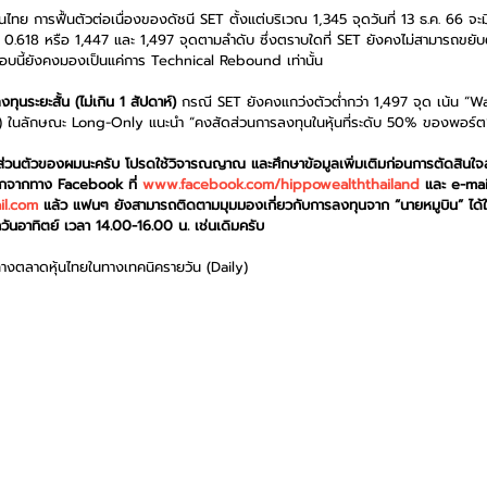
ไทย การฟื้นตัวต่อเนื่องของดัชนี SET ตั้งแต่บริเวณ 1,345 จุดวันที่ 13 ธ.ค. 66 จะมี
.618 หรือ 1,447 และ 1,497 จุดตามลำดับ ซึ่งตราบใดที่ SET ยังคงไม่สามารถขยับต
นรอบนี้ยังคงมองเป็นแค่การ Technical Rebound เท่านั้น
ุนระยะสั้น (ไม่เกิน 1 สัปดาห์)
 กรณี SET ยังคงแกว่งตัวต่ำกว่า 1,497 จุด เน้น “
น) ในลักษณะ Long-Only แนะนำ “คงสัดส่วนการลงทุนในหุ้นที่ระดับ 50% ของพอร์ต
็นส่วนตัวของผมนะครับ โปรดใช้วิจารณญาณ และศึกษาข้อมูลเพิ่มเติมก่อนการตัดสินใจ
อกจากทาง Facebook ที่ 
www.facebook.com/hippowealththailand
 และ e-mail
il.com
 แล้ว แฟนๆ ยังสามารถติดตามมุมมองเกี่ยวกับการลงทุนจาก “นายหมูบิน” ได้
นอาทิตย์ เวลา 14.00-16.00 น. เช่นเดิมครับ
ทางตลาดหุ้นไทยในทางเทคนิครายวัน (Daily)