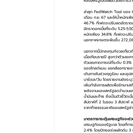
หลังสหรัฐเปิดเผยตัวเลขการจ้าง
ล่าสุด FedWatch Tool ของ CME
เดือน ก.ย. 67 และให้น้ำหนักเ
46.7% ที่เฟดจะปรับลดอัตราดอ
อัตราดอกเบี้ยที่ระดับ 5.25-5.
หนักเพียง 34.8% ที่เฟดจะปรั
นอกภาคเกษตรเพิ่มขึ้น 272,000
นอกจากนี้นักลงทุนกังวลเกี่ยวก
เมื่อเทียบรายปี สูงกว่าตัวเลข
ตัวเลขคาดการณ์ที่ระดับ 0.3% ข
ของโกลด์แมน แซคส์ออกรายงานร
เดินทางในช่วงฤดูร้อน และอุปส
บาร์เรล/วัน โดยรายงานยังระบุ
เพิ่มกำลังการผลิตเพื่อรักษาเ
พลังงานของสหรัฐลดจำนวนแท่นขุด
น้ำมันและก๊าซ ซึ่งเป็นตัวชี้ว
สัปดาห์ที่ 2 ในรอบ 3 สัปดาห์
ราคาก๊าซธรรมชาติของสหรัฐล่าสุ
มาตรการกระตุ้นเศรษฐกิจจะช่วย
เศรษฐกิจของรัฐบาล โดยที่การ
2.4% โดยปักธงเร่งผลักดัน 3 แร