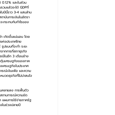
ได้ 0.12% และในส่วน
นรวมแล้วจะได้ GDPที่ 
นปีนี้ราว 3-4 แสนล้าน
สถาบันการเงินในอัตรา 
อาจจะกระทบกับกำไรของ
่า เกิดขึ้นแน่นอน โดย
์แห่งประเทศไทย 
 รูปแบบที่จะทำ ระยะ
จากการที่สภาธุรกิจ
นีในอีก 3 เดือนข้าง
กระตุ้นเศรษฐกิจของภาค
ของเศรษฐกิจในประเทศ 
การณ์เงินเฟ้อ และความ
มวดธุรกิจที่ไม่น่าสนใจ
่อนคลายลง การฟื้นตัว
้มสถานการณ์ความขัด
ท แผนการใช้จ่ายภาครัฐ
ลงในช่วงปลายปี 