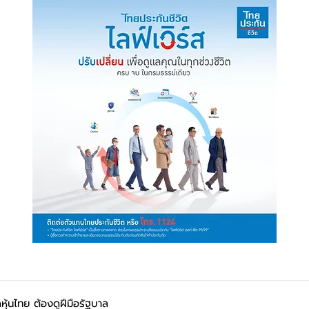
หุ้นไทย ต้องดูฝีมือรัฐบาล