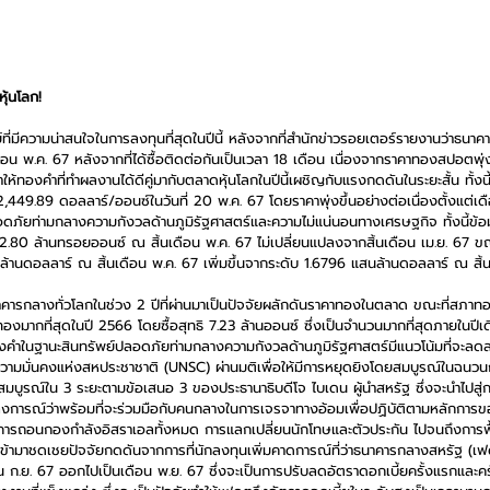
ุ้นโลก!
ที่มีความน่าสนใจในการลงทุนที่สุดในปีนี้ หลังจากที่สำนักข่าวรอยเตอร์รายงานว่าธนาค
ือน พ.ค. 67 หลังจากที่ได้ซื้อติดต่อกันเป็นเวลา 18 เดือน เนื่องจากราคาทองสปอตพุ่
ให้ทองคำที่ทำผลงานได้ดีคู่มากับตลาดหุ้นโลกในปีนี้เผชิญกับแรงกดดันในระยะสั้น ทั้
 2,449.89 ดอลลาร์/ออนซ์ในวันที่ 20 พ.ค. 67 โดยราคาพุ่งขึ้นอย่างต่อเนื่องตั้งแต่เด
ดภัยท่ามกลางความกังวลด้านภูมิรัฐศาสตร์และความไม่แน่นอนทางเศรษฐกิจ ทั้งนี้ข้
.80 ล้านทรอยออนซ์ ณ สิ้นเดือน พ.ค. 67 ไม่เปลี่ยนแปลงจากสิ้นเดือน เม.ย. 67 ข
นล้านดอลลาร์ ณ สิ้นเดือน พ.ค. 67 เพิ่มขึ้นจากระดับ 1.6796 แสนล้านดอลลาร์ ณ สิ้น
ารกลางทั่วโลกในช่วง 2 ปีที่ผ่านมาเป็นปัจจัยผลักดันราคาทองในตลาด ขณะที่สภา
อทองมากที่สุดในปี 2566 โดยซื้อสุทธิ 7.23 ล้านออนซ์ ซึ่งเป็นจำนวนมากที่สุดภายในปีเ
งคำในฐานะสินทรัพย์ปลอดภัยท่ามกลางความกังวลด้านภูมิรัฐศาสตร์มีแนวโน้มที่จะลดล
ามมั่นคงแห่งสหประชาชาติ (UNSC) ผ่านมติเพื่อให้มีการหยุดยิงโดยสมบูรณ์ในฉนวนก
สมบูรณ์ใน 3 ระยะตามข้อเสนอ 3 ของประธานาธิบดีโจ ไบเดน ผู้นำสหรัฐ ซึ่งจะนำไปสู
แถลงการณ์ว่าพร้อมที่จะร่วมมือกับคนกลางในการเจรจาทางอ้อมเพื่อปฏิบัติตามหลักการ
ารถอนกองกำลังอิสราเอลทั้งหมด การแลกเปลี่ยนนักโทษและตัวประกัน ไปจนถึงการฟื
ที่เข้ามาชดเชยปัจจัยกดดันจากการที่นักลงทุนเพิ่มคาดการณ์ที่ว่าธนาคารกลางสหรัฐ (เ
น ก.ย. 67 ออกไปเป็นเดือน พ.ย. 67 ซึ่งจะเป็นการปรับลดอัตราดอกเบี้ยครั้งแรกและครั