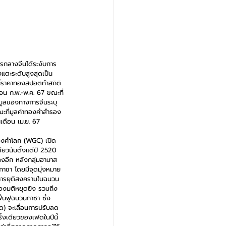
ารกลางจีนได้ระงับการ
งแตะระดับสูงสุดเป็น
งนี้ราคาทองสปอตทำสถิติ
ือน ก.พ.-พ.ค. 67 ขณะที่
อมูลของทางการจีนระบุ
ณะที่มูลค่าทองคำสำรอง
เดือน เม.ย. 67
ทองคำโลก (WGC) เปิด
ดียวนับตั้งแต่ปี 2520 
งอีก หลังกลุ่มฮามาส
าซา โดยมีจุดมุ่งหมาย
่การยุติสงครามในฉนวน
ของมติหยุดยิง รวมถึง
้นฟูฉนวนกาซา ซึ่ง
ฟด) จะเลื่อนการปรับลด
้งเดียวของเฟดในปีนี้ 