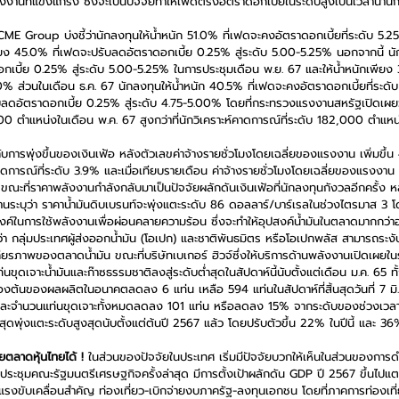
งานที่แข็งแกร่ง ซึ่งจะเป็นปัจจัยทำให้เฟดตรึงอัตราดอกเบี้ยในระดับสูงเป็นเวลานานก
 Group บ่งชี้ว่านักลงทุนให้น้ำหนัก 51.0% ที่เฟดจะคงอัตราดอกเบี้ยที่ระดับ 5.
พียง 45.0% ที่เฟดจะปรับลดอัตราดอกเบี้ย 0.25% สู่ระดับ 5.00-5.25% นอกจากนี้ นัก
กเบี้ย 0.25% สู่ระดับ 5.00-5.25% ในการประชุมเดือน พ.ย. 67 และให้น้ำหนักเพียง
50% ส่วนในเดือน ธ.ค. 67 นักลงทุนให้น้ำหนัก 40.5% ที่เฟดจะคงอัตราดอกเบี้ยที่ระดั
บลดอัตราดอกเบี้ย 0.25% สู่ระดับ 4.75-5.00% โดยที่กระทรวงแรงงานสหรัฐเปิดเผยว
 ตำแหน่งในเดือน พ.ค. 67 สูงกว่าที่นักวิเคราะห์คาดการณ์ที่ระดับ 182,000 ตำแหน่ง
ับการพุ่งขึ้นของเงินเฟ้อ หลังตัวเลขค่าจ้างรายชั่วโมงโดยเฉลี่ยของแรงงาน เพิ่มขึ้
คาดการณ์ที่ระดับ 3.9% และเมื่อเทียบรายเดือน ค่าจ้างรายชั่วโมงโดยเฉลี่ยของแรงงาน เ
ณะที่ราคาพลังงานกำลังกลับมาเป็นปัจจัยผลักดันเงินเฟ้อที่นักลงทุนกังวลอีกครั้ง หลั
ะบุว่า ราคาน้ำมันดิบเบรนท์จะพุ่งแตะระดับ 86 ดอลลาร์/บาร์เรลในช่วงไตรมาส 3 
งค์ในการใช้พลังงานเพื่อผ่อนคลายความร้อน ซึ่งจะทำให้อุปสงค์น้ำมันในตลาดมากกว่าอ
ว่า กลุ่มประเทศผู้ส่งออกน้ำมัน (โอเปก) และชาติพันธมิตร หรือโอเปกพลัส สามารถระ
สถียรภาพของตลาดน้ำมัน ขณะที่บริษัทเบเกอร์ ฮิวจ์ซึ่งให้บริการด้านพลังงานเปิดเผยใ
เจาะน้ำมันและก๊าซธรรมชาติลงสู่ระดับต่ำสุดในสัปดาห์นี้นับตั้งแต่เดือน ม.ค. 65 ทั้
ัดเบื้องต้นของผลผลิตในอนาคตลดลง 6 แท่น เหลือ 594 แท่นในสัปดาห์ที่สิ้นสุดวันที่ 7 
 และจำนวนแท่นขุดเจาะทั้งหมดลดลง 101 แท่น หรือลดลง 15% จากระดับของช่วงเวลานี
ดพุ่งแตะระดับสูงสุดนับตั้งแต่ต้นปี 2567 แล้ว โดยปรับตัวขึ้น 22% ในปีนี้ และ 36% เ
ตลาดหุ้นไทยได้ !
 ในส่วนของปัจจัยในประเทศ เริ่มมีปัจจัยบวกให้เห็นในส่วนของการด
ประชุมคณะรัฐมนตรีเศรษฐกิจครั้งล่าสุด มีการตั้งเป้าผลักดัน GDP ปี 2567 ขึ้นไ
งขับเคลื่อนสำคัญ ท่องเที่ยว-เบิกจ่ายงบภาครัฐ-ลงทุนเอกชน โดยที่ภาคการท่องเที่ยวที