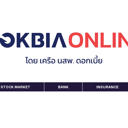
STOCK MARKET
BANK
INSURANCE