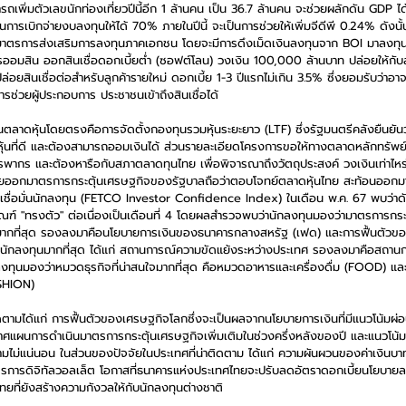
มารถเพิ่มตัวเลขนักท่องเที่ยวปีนี้อีก 1 ล้านคน เป็น 36.7 ล้านคน จะช่วยผลักดัน GDP 
ารเบิกจ่ายงบลงทุนให้ได้ 70% ภายในปีนี้ จะเป็นการช่วยให้เพิ่มจีดีพี 0.24% ดังนั้
าตรการส่งเสริมการลงทุนภาคเอกชน โดยจะมีการดึงเม็ดเงินลงทุนจาก BOI มาลงทุนใ
ออมสิน ออกสินเชื่อดอกเบี้ยต่ำ (ซอฟต์โลน) วงเงิน 100,000 ล้านบาท ปล่อยให้กับ
ล่อยสินเชื่อต่อสำหรับลูกค้ารายใหม่ ดอกเบี้ย 1-3 ปีแรกไม่เกิน 3.5% ซึ่งยอมรับว่า
รช่วยผู้ประกอบการ ประชาชนเข้าถึงสินเชื่อได้
ุนตลาดหุ้นโดยตรงคือการจัดตั้งกองทุนรวมหุ้นระยะยาว (LTF) ซึ่งรัฐมนตรีคลังยืนยันว
หุ้นที่ดี และต้องสามารถออมเงินได้ ส่วนรายละเอียดโครงการขอให้ทางตลาดหลักทรัพย
พากร และต้องหารือกับสภาตลาดทุนไทย เพื่อพิจารณาถึงวัตถุประสงค์ วงเงินเท่าไหร่
ยอยออกมาตรการกระตุ้นเศรษฐกิจของรัฐบาลถือว่าตอบโจทย์ตลาดหุ้นไทย สะท้อนออกมา
เชื่อมั่นนักลงทุน (FETCO Investor Confidence Index) ในเดือน พ.ค. 67 พบว่าดัช
ในเกณฑ์ "ทรงตัว" ต่อเนื่องเป็นเดือนที่ 4 โดยผลสำรวจพบว่านักลงทุนมองว่ามาตรการ
มั่นมากที่สุด รองลงมาคือนโยบายการเงินของธนาคารกลางสหรัฐ (เฟด) และการฟื้นตัว
อมั่นนักลงทุนมากที่สุด ได้แก่ สถานการณ์ความขัดแย้งระหว่างประเทศ รองลงมาคือสถาน
ทุนมองว่าหมวดธุรกิจที่น่าสนใจมากที่สุด คือหมวดอาหารและเครื่องดื่ม (FOOD) และห
ASHION)
งติดตามได้แก่ การฟื้นตัวของเศรษฐกิจโลกซึ่งจะเป็นผลจากนโยบายการเงินที่มีแนวโน้มผ
ศแผนการดำเนินมาตรการกระตุ้นเศรษฐกิจเพิ่มเติมในช่วงครึ่งหลังของปี และแนวโน
ามไม่แน่นอน ในส่วนของปัจจัยในประเทศที่น่าติดตาม ได้แก่ ความผันผวนของค่าเงินบา
าตรการดิจิทัลวอลเล็ต โอกาสที่ธนาคารแห่งประเทศไทยจะปรับลดอัตราดอกเบี้ยนโยบาย
ที่ยังสร้างความกังวลให้กับนักลงทุนต่างชาติ