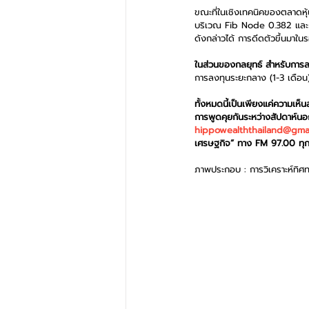
ขณะที่ในเชิงเทคนิคของตลาดหุ้น
บริเวณ Fib Node 0.382 และ 0
ดังกล่าวได้ การดีดตัวขึ้นมาใ
ในส่วนของกลยุทธ์ สำหรับการลงท
การลงทุนระยะกลาง (1-3 เดือ
ทั้งหมดนี้เป็นเพียงแค่ความเห
การพูดคุยกันระหว่างสัปดาห์น
hippowealththailand@gma
เศรษฐกิจ” ทาง FM 97.00 ทุกวั
ภาพประกอบ : การวิเคราะห์ทิศ