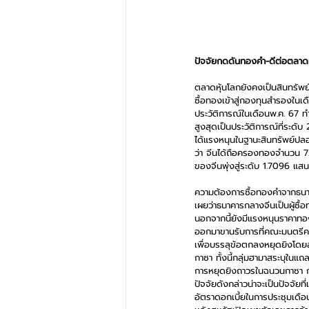
ปัจจัยกดดันทองคำ-ดีต่อตลาดห
ตลาดหุ้นโลกยังคงเป็นสินทรัพย์
ซื้อทองเข้าสู่กองทุนสำรองในเด
ประวัติการณ์ในเดือนพ.ค. 67 ทำ
สูงสุดเป็นประวัติการณ์ที่ระดับ
ได้แรงหนุนในฐานะสินทรัพย์ปลอ
ว่า จีนได้ถือครองทองจำนวน 72
ของจีนพุ่งสู่ระดับ 1.7096 แส
ความต้องการซื้อทองคำจากธนาค
เผยว่าธนาคารกลางจีนเป็นผู้ซื้
นอกจากนี้ยังมีแรงหนุนราคาทอ
ออกมาขานรับการที่คณะมนตรีคว
เพื่อบรรลุข้อตกลงหยุดยิงโดย
กาซา ทั้งนี้กลุ่มฮามาสระบุใน
การหยุดยิงถาวรในฉนวนกาซา ก
ปัจจัยดังกล่าวน่าจะเป็นปัจจัย
อัตราดอกเบี้ยในการประชุมเดือ