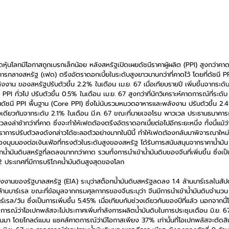
ุ้นโลกมีโอกาสถูกเบรกเล็กน้อย หลังสหรัฐเปิดเผยดัชนีราคาผู้ผลิต (PPI) สูงกว่าคาด ซึ
ารกลางสหรัฐ (เฟด) ตรึงอัตราดอกเบี้ยในระดับสูงยาวนานกว่าที่คาดไว้ โดยที่ดัชนี PP
าน ของสหรัฐปรับตัวขึ้น 2.2% ในเดือน เม.ย. 67 เมื่อเทียบรายปี เพิ่มขึ้นจากระดับ
 PPI ทั่วไป ปรับตัวขึ้น 0.5% ในเดือน เม.ย. 67 สูงกว่าที่นักวิเคราะห์คาดการณ์ที่ระ
นดัชนี PPI พื้นฐาน (Core PPI) ซึ่งไม่นับรวมหมวดอาหารและพลังงาน ปรับตัวขึ้น 2.
ิศทางเดียวกันจากระดับ 2.1% ในเดือน มี.ค. 67 ขณะที่นายเจอโรม พาวเวล ประธานธนาคา
ลงล่าช้ากว่าที่คาด ซึ่งจะทำให้เฟดต้องตรึงอัตราดอกเบี้ยต่อไปอีกระยะหนึ่ง ทั้งนี้แม้ว
ราการปรับตัวลงดังกล่าวได้ชะลอตัวอย่างมากในปีนี้ ทำให้เฟดต้องกลับมาพิจารณาใหม่
ื่องมุมมองต่อเงินเฟ้อที่ทรงตัวในระดับสูงของสหรัฐ ได้รับการสนับสนุนจากราคาน้ำมัน 
ำมันดิบสหรัฐที่ลดลงมากกว่าคาด รวมทั้งการนำเข้าน้ำมันดิบของจีนที่เพิ่มขึ้น ซึ่งเป็นก
น 2 ประเทศที่มีการบริโภคน้ำมันดิบสูงสุดของโลก
านของรัฐบาลสหรัฐ (EIA) ระบุว่าสต็อกน้ำมันดิบสหรัฐลดลง 1.4 ล้านบาร์เรลในสัปดาห
ล้านบาร์เรล ขณะที่ข้อมูลจากกรมศุลกากรของจีนระบุว่า จีนมีการนำเข้าน้ำมันดิบจำนวน
์เรล/วัน ซึ่งเป็นการเพิ่มขึ้น 5.45% เมื่อเทียบกับช่วงเดียวกันของปีที่แล้ว นอกจากน
ณ์ว่าโอเปกพลัสจะไม่ประกาศเพิ่มกำลังการผลิตน้ำมันดิบในการประชุมเดือน มิ.ย. 6
านมา โดยโกลด์แมน แซคส์คาดการณ์ว่ามีโอกาสเพียง 37% เท่านั้นที่โอเปกพลัสจะตัดสิ