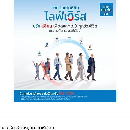
คงแกร่ง ช่วยหนุนตลาดหุ้นโลก