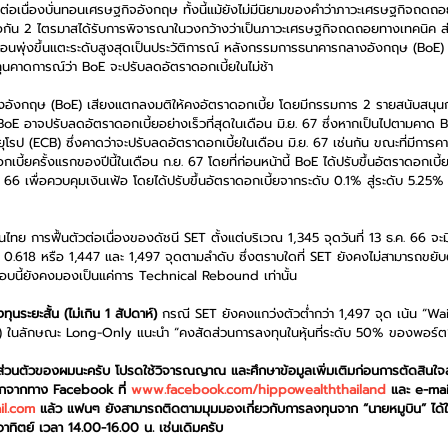
ต่อเนื่องบั่นทอนเศรษฐกิจอังกฤษ ทั้งนี้แม้ยังไม่มีนิยามของคำว่าภาวะเศรษฐกิจถดถ
อกัน 2 ไตรมาสได้รับการพิจารณาในวงกว้างว่าเป็นภาวะเศรษฐกิจถดถอยทางเทคนิค ส่ง
พุ่งขึ้นแตะระดับสูงสุดเป็นประวัติการณ์ หลังกรรมการธนาคารกลางอังกฤษ (BoE)
ทุนคาดการณ์ว่า BoE จะปรับลดอัตราดอกเบี้ยในไม่ช้า
ลางอังกฤษ (BoE) เสียงแตกลงมติให้คงอัตราดอกเบี้ย โดยมีกรรมการ 2 รายสนับสนุน
 BoE อาจปรับลดอัตราดอกเบี้ยอย่างเร็วที่สุดในเดือน มิ.ย. 67 ซึ่งหากเป็นไปตามคาด
โรป (ECB) ซึ่งคาดว่าจะปรับลดอัตราดอกเบี้ยในเดือน มิ.ย. 67 เช่นกัน ขณะที่มีกา
ี้ยครั้งแรกของปีนี้ในเดือน ก.ย. 67 โดยที่ก่อนหน้านี้ BoE ได้ปรับขึ้นอัตราดอกเบี้ยอ
 66 เพื่อควบคุมเงินเฟ้อ โดยได้ปรับขึ้นอัตราดอกเบี้ยจากระดับ 0.1% สู่ระดับ 5.25% ซ
ไทย การฟื้นตัวต่อเนื่องของดัชนี SET ตั้งแต่บริเวณ 1,345 จุดวันที่ 13 ธ.ค. 66 จะมี
.618 หรือ 1,447 และ 1,497 จุดตามลำดับ ซึ่งตราบใดที่ SET ยังคงไม่สามารถขยับต
นรอบนี้ยังคงมองเป็นแค่การ Technical Rebound เท่านั้น
นระยะสั้น (ไม่เกิน 1 สัปดาห์)
 กรณี SET ยังคงแกว่งตัวต่ำกว่า 1,497 จุด เน้น “W
น) ในลักษณะ Long-Only แนะนำ “คงสัดส่วนการลงทุนในหุ้นที่ระดับ 50% ของพอร์ต
็นส่วนตัวของผมนะครับ โปรดใช้วิจารณญาณ และศึกษาข้อมูลเพิ่มเติมก่อนการตัดสินใจ
อกจากทาง Facebook ที่ 
www.facebook.com/hippowealththailand
 และ e-mail
il.com
 แล้ว แฟนๆ ยังสามารถติดตามมุมมองเกี่ยวกับการลงทุนจาก “นายหมูบิน” ได้
ทิตย์ เวลา 14.00-16.00 น. เช่นเดิมครับ