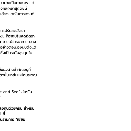
อยอย่างเป็นทางการ แต่
ผลให้ล่าสุดดัชนี 
 เสียงแตกในการลงมติ
การปรับลดอัตรา
 BoE ก็อาจปรับลดอัตรา
รคาดการณ์ว่าธนาคารกลาง
ย่างต่อเนื่องนับตั้งแต่
ึ่งเป็นระดับสูงสุดใน
แนวต้านสำคัญอยู่ที่
ัวขึ้นมายืนเหนือบริเวณ
ait and See” สำหรับ
”  
ลงทุนด้วยครับ สำหรับ
 ที่ 
ในรายการ “เซียน