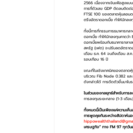
2566 เนื่องจากเงินเฟ้อสูงแบบ
การที่ตัวเลข GDP ติดลบติดต่
FTSE 100 ของตลาดหุ้นลอนดอน
ตรึงอัตราดอกเบี้ย ทำให้นักลง
ทั้งนี้การที่กรรมการธนาคารก
ดอกเบี้ย ทำให้นักลงทุนคาดว่า
ดอกเบี้ยพร้อมกับธนาคารกลางยุ
สหรัฐ (เฟด) จะปรับลดอัตราดอกเบ
เดือน ธ.ค. 64 จนถึงเดือน ส.ค.
รอบเกือบ 16 ปี
ขณะที่ในเชิงเทคนิคของตลาดหุ้น
บริเวณ Fib Node 0.382 และ 0
ดังกล่าวได้ การดีดตัวขึ้นมาใ
ในส่วนของกลยุทธ์สำหรับการลงทุ
การลงทุนระยะกลาง (1-3 เดือ
ทั้งหมดนี้เป็นเพียงแค่ความเห
การพูดคุยกันระหว่างสัปดาห์น
hippowealththailand@gma
เศรษฐกิจ” ทาง FM 97 ทุกวันอา