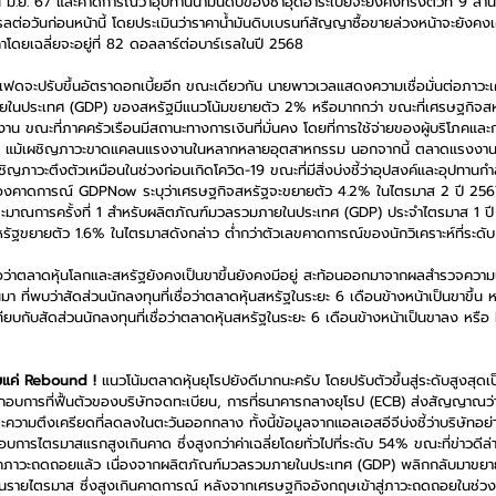
 มิ.ย. 67 และคาดการณ์ว่าอุปทานน้ำมันดิบของซาอุดีอาระเบียจะยังคงทรงตัวที่ 9 ล้าน
เรลต่อวันก่อนหน้านี้ โดยประเมินว่าราคาน้ำมันดิบเบรนท์สัญญาซื้อขายล่วงหน้าจะยังคง
โดยเฉลี่ยจะอยู่ที่ 82 ดอลลาร์ต่อบาร์เรลในปี 2568
าเฟดจะปรับขึ้นอัตราดอกเบี้ยอีก ขณะเดียวกัน นายพาวเวลแสดงความเชื่อมั่นต่อภาว
ายในประเทศ (GDP) ของสหรัฐมีแนวโน้มขยายตัว 2% หรือมากกว่า ขณะที่เศรษฐกิจสห
 ขณะที่ภาคครัวเรือนมีสถานะทางการเงินที่มั่นคง โดยที่การใช้จ่ายของผู้บริโภคและ
้ได้ แม้เผชิญภาวะขาดแคลนแรงงานในหลากหลายอุตสาหกรรม นอกจากนี้ ตลาดแรงงา
เผชิญภาวะตึงตัวเหมือนในช่วงก่อนเกิดโควิด-19 ขณะที่มีสิ่งบ่งชี้ว่าอุปสงค์และอุปทานกำล
ำลองคาดการณ์ GDPNow ระบุว่าเศรษฐกิจสหรัฐจะขยายตัว 4.2% ในไตรมาส 2 ปี 2567 
ะมาณการครั้งที่ 1 สำหรับผลิตภัณฑ์มวลรวมภายในประเทศ (GDP) ประจำไตรมาส 1 ปี 25
หรัฐขยายตัว 1.6% ในไตรมาสดังกล่าว ต่ำกว่าตัวเลขคาดการณ์ของนักวิเคราะห์ที่ระดั
ื่อว่าตลาดหุ้นโลกและสหรัฐยังคงเป็นขาขึ้นยังคงมีอยู่ สะท้อนออกมาจากผลสำรวจความเ
า ที่พบว่าสัดส่วนนักลงทุนที่เชื่อว่าตลาดหุ้นสหรัฐในระยะ 6 เดือนข้างหน้าเป็นขาขึ้น หร
บกับสัดส่วนนักลงทุนที่เชื่อว่าตลาดหุ้นสหรัฐในระยะ 6 เดือนข้างหน้าเป็นขาลง หรือ
ทยแค่ Rebound !
 แนวโน้มตลาดหุ้นยุโรปยังดีมากนะครับ โดยปรับตัวขึ้นสู่ระดับสูงสุดเ
บการที่ฟื้นตัวของบริษัทจดทะเบียน, การที่ธนาคารกลางยุโรป (ECB) ส่งสัญญาณว
ะความตึงเครียดที่ลดลงในตะวันออกกลาง ทั้งนี้ข้อมูลจากแอลเอสอีจีบ่งชี้ว่าบริษัทอย
ไตรมาสแรกสูงเกินคาด ซึ่งสูงกว่าค่าเฉลี่ยโดยทั่วไปที่ระดับ 54% ขณะที่ข่าวดีล่
กภาวะถดถอยแล้ว เนื่องจากผลิตภัณฑ์มวลรวมภายในประเทศ (GDP) พลิกกลับมาขยาย
ป็นรายไตรมาส ซึ่งสูงเกินคาดการณ์ หลังจากเศรษฐกิจอังกฤษเข้าสู่ภาวะถดถอยในช่วง