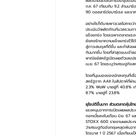
ผลิตน้ำมันดิบในการประชุมเดือน
ก.ค. 67 เทียบกับ 9.2 ล้านบาร์
90 ดอลลาร์ต่อบาร์เรล และราคา
อย่างไรก็ดีนายพาวเวลไม่คาดว่
ประเมินว่าผลิตภัณฑ์มวลรวมภ
แข็งแกร่ง โดยเฉพาะตลาดแรงงาน
ยังคงรักษาความแข็งแกร่งไว
สู่ภาวะสมดุลที่ดีขึ้น และกำลัง
กันมากขึ้น โดยที่ล่าสุดแบบจ
พาณิชย์สหรัฐเปิดเผยตัวเลขปร
เม.ย. 67 โดยระบุว่าเศรษฐกิจส
โดยที่มุมมองของนักลงทุนที่เช
สหรัฐจาก AAII ในสัปดาห์ที่ผ่านม
2.3% WoW มาอยู่ที่ 40.8% เทีย
8.7% มาอยู่ที่ 23.8%
ยุโรปดีขึ้นมาก ส่วนตลาดหุ้นไ
แรงหนุนจากการเปิดเผยผลประกอ
ดอกเบี้ยลงในเดือน มิ.ย. 67 แล
STOXX 600 รายงานผลประกอบการ
ว่าเศรษฐกิจอังกฤษหลุดพ้นจา
ไตรมาส 1 ปี 2567 เมื่อเทียบเ