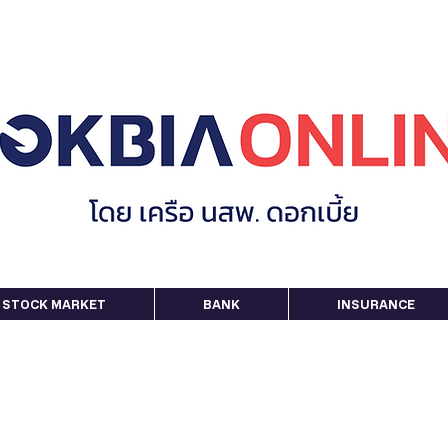
STOCK MARKET
BANK
INSURANCE