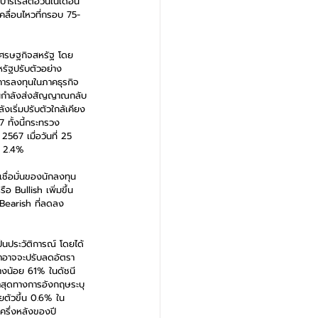
บาร์เรลต่อวันในเดือน 
เคลื่อนไหวที่กรอบ 75-
ะเศรษฐกิจสหรัฐ โดย
รัฐปรับตัวอย่าง
การลงทุนในภาคธุรกิจ
นกำลังส่งสัญญาณกลับ
ังเริ่มปรับตัวใกล้เคียง
ทั้งนี้กระทรวง
67 เมื่อวันที่ 25 
บ 2.4%
ชื่อมั่นของนักลงทุน
ือ Bullish เพิ่มขึ้น 
 Bearish ที่ลดลง 
ป็นประวัติการณ์ โดยได้
่าอาจจะปรับลดอัตรา
่างน้อย 61% ในดัชนี 
าสุดทางการอังกฤษระบุ
ตัวขึ้น 0.6% ใน
ครึ่งหลังของปี 