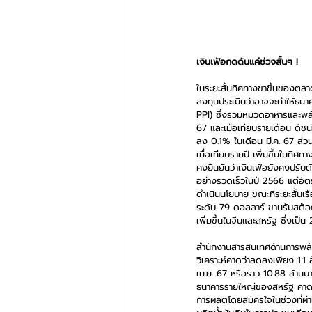
เงินเฟ้อกดดันแค่ช่วงสั้นๆ !
ในระยะสั้นทิศทางขาขึ้นของตลาดห
ลงทุนประเมินว่าอาจจะทำให้ธนาค
PPI) ซึ่งรวมหมวดอาหารและพลังง
67 และเมื่อเทียบรายเดือน ดัชนี
ลง 0.1% ในเดือน มี.ค. 67 ส่ว
เมื่อเทียบรายปี เพิ่มขึ้นในท
คงยืนยันว่าเงินเฟ้อยังคงปรับตัว
อย่างรวดเร็วในปี 2566 แต่อัต
ดำเนินนโยบาย ขณะที่ระยะสั้นเร
ระดับ 79 ดอลลาร์ ขานรับสต็อกน้
เพิ่มขึ้นในจีนและสหรัฐ ซึ่งเป็
สำนักงานสารสนเทศด้านการพลังง
วิเคราะห์คาดว่าลดลงเพียง 1.1 
เม.ย. 67 หรือราว 10.88 ล้านบาร
ธนาคารรายใหญ่ของสหรัฐ คาดการ
การผลิตโดยสมัครใจในช่วงที่ผ่