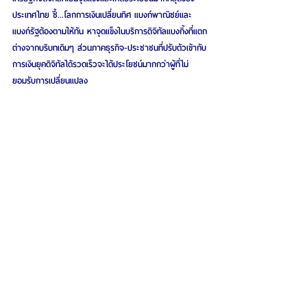
ประเทศไทย ชี้...โลกการเงินเปลี่ยนทิศ แบงก์พาณิชย์และ
แบงก์รัฐต้องตามให้ทัน หาจุดแข็งในบริการดิจิทัลแบงกิ้งที่แตก
ต่างจากบริบทเดิมๆ ส่วนภาคธุรกิจ-ประชาชนที่ปรับตัวเข้ากับ
การเงินยุคดิจิทัลได้รวดเร็วจะได้ประโยชน์มากกว่าผู้ที่ไม่
ยอมรับการเปลี่ยนแปลง