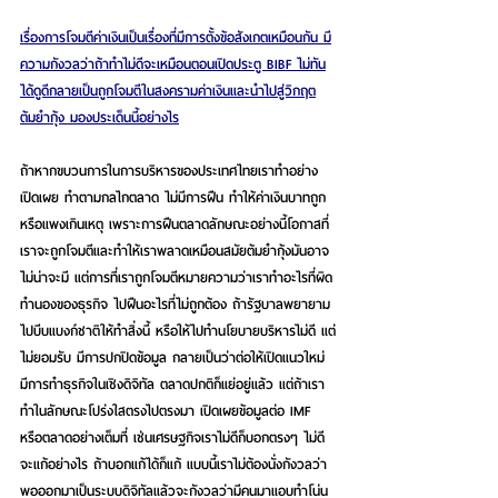
เรื่องการโจมตีค่าเงินเป็นเรื่องที่มีการตั้งข้อสังเกตเหมือนกัน มี
ความกังวลว่าถ้าทำไม่ดีจะเหมือนตอนเปิดประตู BIBF ไม่ทัน
ได้ดูดีกลายเป็นถูกโจมตีในสงครามค่าเงินและนำไปสู่วิกฤต
ต้มยำกุ้ง มองประเด็นนี้อย่างไร
ถ้าหากขบวนการในการบริหารของประเทศไทยเราทำอย่าง
เปิดเผย ทำตามกลไกตลาด ไม่มีการฝืน ทำให้ค่าเงินบาทถูก
หรือแพงเกินเหตุ เพราะการฝืนตลาดลักษณะอย่างนี้โอกาสที่
เราจะถูกโจมตีและทำให้เราพลาดเหมือนสมัยต้มยำกุ้งมันอาจ
ไม่น่าจะมี แต่การที่เราถูกโจมตีหมายความว่าเราทำอะไรที่ผิด
ทำนองของธุรกิจ ไปฝืนอะไรที่ไม่ถูกต้อง ถ้ารัฐบาลพยายาม
ไปบีบแบงก์ชาติให้ทำสิ่งนี้ หรือให้ไปทำนโยบายบริหารไม่ดี แต่
ไม่ยอมรับ มีการปกปิดข้อมูล กลายเป็นว่าต่อให้เปิดแนวใหม่ 
มีการทำธุรกิจในเชิงดิจิทัล ตลาดปกติก็แย่อยู่แล้ว แต่ถ้าเรา
ทำในลักษณะโปร่งใสตรงไปตรงมา เปิดเผยข้อมูลต่อ IMF 
หรือตลาดอย่างเต็มที่ เช่นเศรษฐกิจเราไม่ดีก็บอกตรงๆ ไม่ดี
จะแก้อย่างไร ถ้าบอกแก้ได้ก็แก้ แบบนี้เราไม่ต้องนั่งกังวลว่า
พอออกมาเป็นระบบดิจิทัลแล้วจะกังวลว่ามีคนมาแอบทำโน่น