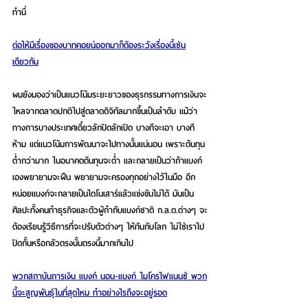
ทำนี่
ต่อให้มีเรื่องของบาทคอยน์ออกมาก็ต้องระวังเรื่องนี้เช่น
เดียวกัน
ผมยังมองว่าเป็นแนวโน้มระยะยาวของธุรกรรมทางการเงินจะ
ไหลจากตลาดปกติไปสู่ตลาดดิจิทัลมากขึ้นเป็นลำดับ แม้ว่า
ทางการบางประเทศเดี๋ยวลักปิดลักเปิด บางทีจะเอา บางที
ห้าม แต่แนวโน้มการพัฒนาจะไปทางนั้นแน่นอน เพราะต้นทุน
ต่ำกว่ามาก ในอนาคตต้นทุนจะต่ำ และกลายเป็นว่าถ้าแบงก์
เองพยายามจะฝืน พยายามจะครองทุกอย่างไว้ในมือ อีก
หน่อยแบงก์จะกลายเป็นไดโนเสาร์แล้วแข่งขันไม่ได้ มันเป็น
ศิลปะทั้งคนทำธุรกิจและตัวผู้กำกับแบงก์ชาติ ก.ล.ต.ต่างๆ จะ
ต้องเรียนรู้วิธีการที่จะปรับตัวต่างๆ ให้ทันกับโลก ไม่ใช่เราไป
ปิดกั้นหรือกลัวตรงนั้นตรงนี้มากเกินไป
พวกสถาบันการเงิน แบงก์ นอน-แบงก์ ไมโครไฟแนนซ์ พวก
นี้จะสูญพันธุ์ในที่สุดไหม ทำอย่างไรถึงจะอยู่รอด