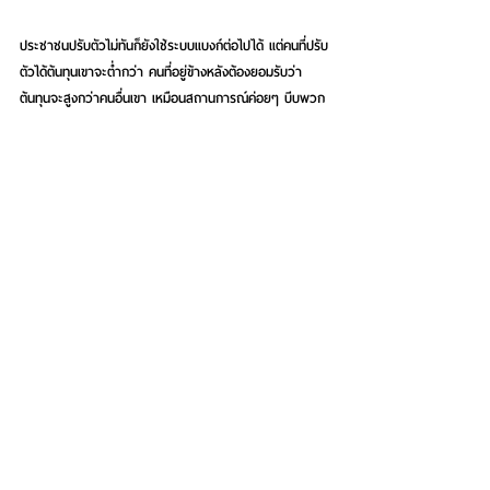
ประชาชนปรับตัวไม่ทันก็ยังใช้ระบบแบงก์ต่อไปได้ แต่คนที่ปรับ
ตัวได้ต้นทุนเขาจะต่ำกว่า คนที่อยู่ข้างหลังต้องยอมรับว่า
ต้นทุนจะสูงกว่าคนอื่นเขา เหมือนสถานการณ์ค่อยๆ บีบพวก
เราให้ค่อยๆ ปรับตัวที่จะย้ายไปโลกยุคใหม่
เมื่อแนวโน้มทิศทางจะเป็นอย่างนี้ สมควรไปเก็บภาษีการซื้อ
ขายคอยน์หรือไม่ หรือล่าสุดที่ไม่ให้เงินดิจิทัลในการซื้อขาย
แลกเปลี่ยนสินค้า
ตรงนี้ผมยังไม่ได้คิดลึกๆ แต่ผมยังนึกอยู่ในใจว่าสมมติใครมีค
ริปโตบางอย่างแล้วอยากให้อีกคนนึงตรงนี้ให้ไปเพื่อชำระหนี้
ซึ่งในส่วนนั้นเขาก็มีสิทธิ์รับได้ แต่พอเราบอกเอามาชำระหนี้ได้
ตามกฎหมายมันจะยุ่งตรงที่ว่าถ้าเกิดคนปฏิเสธไม่รับก็จะไม่
ได้ ในส่วนนี้ผมคิดว่าในการไม่รับเข้ามาเป็นส่วนนึงของ 
payment แบบเป็นทางการก็อาจจะไม่ได้เป็นอุปสรรคในการ
พัฒนา