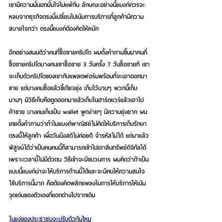
เขามีความมั่นอกมั่นใจไม่แพ้กัน ลักษณะอย่างนี้แบงก์ควรจะ
หลบจากธุรกิจตรงนี้เปลี่ยนไปเน้นการบริการที่ลูกค้ามีความ
สบายใจกว่า ตรงนี้แบงก์ต้องคิดให้หนัก 
อีกอย่างสมมติว่าคนที่ซื้อขายคริปโต ผมตั้งคำถามขึ้นมาคนที่
ซื้อขายคริปโตบางคนเขาซื้อขาย 3 วันครั้ง 7 วันซื้อขายที เขา
จะเก็บตัวคริปโตของเขากับแพลตฟอร์มพร้อมที่จะเอาออกมา
ขาย แต่บางคนซื้อแล้วขี้เกียจยุ่ง เก็บไว้นานๆ พวกนี้เก็บ
นานๆ มีวิธีเก็บคือดูดออกมาแล้วเก็บในฮาร์ดแวร์แล้วเอาไป
ค้าขาย บางคนเก็บเป็น wallet พูดง่ายๆ มีความยุ่งยาก ผม
เคยตั้งคำถามว่าทำไมแบงก์พาณิชย์ไม่คิดให้บริการเก็บรักษา
ตรงนี้ให้ลูกค้า เผื่อวันนึงสติไม่ค่อยดี จำรหัสไม่ได้ แต่มาแล้ว
พิสูจน์ได้ว่าเป็นคนคนนี้ก็สามารถเข้าไปเอาสินทรัพย์ดิจิทัลได้ 
เพราะเวลานี้ไม่มีตัวตน วิธีเข้าจะมีขบวนการ ผมคิดว่าถ้าเป็น
แบบนี้แบงก์น่าจะให้บริการด้านนี้ได้และจะมีคนให้ความสนใจ
ใช้บริการนี้มาก คือต้องคิดพลิกแพลงในการให้บริการให้เน้น
จุดเด่นของตัวเองที่แตกต่างไปจากเดิม
ในแง่ของประชาชนจะปรับตัวทันไหม