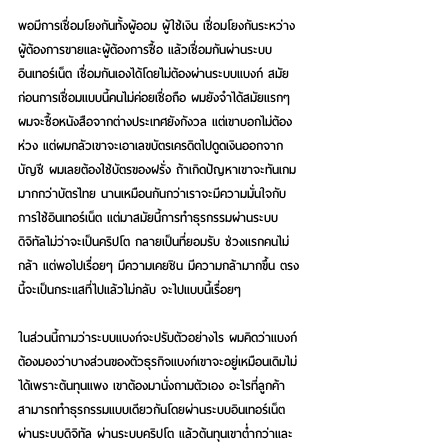
พอมีการเชื่อมโยงกันทั้งผู้ออม ผู้ใช้เงิน เชื่อมโยงกันระหว่าง
ผู้ต้องการขายและผู้ต้องการซื้อ แล้วเชื่อมกันผ่านระบบ
อินเทอร์เน็ต เชื่อมกันเองได้โดยไม่ต้องผ่านระบบแบงก์ สมัย
ก่อนการเชื่อมแบบนี้คนไม่ค่อยเชื่อถือ ผมยังจำได้สมัยแรกๆ 
ผมจะซื้อหนังสือจากต่างประเทศยังกังวล แต่เขาบอกไม่ต้อง
ห่วง แต่ผมกลัวเขาจะเอาเลขบัตรเครดิตไปดูดเงินออกจาก
บัญชี ผมเลยต้องใช้บัตรของฝรั่ง ถ้าเกิดปัญหาเขาจะทันเกม
มากกว่าบัตรไทย นานเหมือนกันกว่าเราจะมีความมั่นใจกับ
การใช้อินเทอร์เน็ต แต่มาสมัยนี้การทำธุรกรรมผ่านระบบ
ดิจิทัลไม่ว่าจะเป็นคริปโต กลายเป็นที่ยอมรับ ช่วงแรกคนไม่
กล้า แต่พอไปเรื่อยๆ มีความเคยชิน มีความกล้ามากขึ้น ตรง
นี้จะเป็นกระแสที่ไปแล้วไม่กลับ จะไปแบบนี้เรื่อยๆ 
ในส่วนนี้ถามว่าระบบแบงก์จะปรับตัวอย่างไร ผมคิดว่าแบงก์
ต้องมองว่าบางส่วนของตัวธุรกิจแบงก์เขาจะอยู่เหมือนเดิมไม่
ได้เพราะต้นทุนแพง เขาต้องมานั่งถามตัวเอง อะไรที่ลูกค้า
สามารถทำธุรกรรมแบบเดียวกันโดยผ่านระบบอินเทอร์เน็ต 
ผ่านระบบดิจิทัล ผ่านระบบคริปโต แล้วต้นทุนเขาต่ำกว่าและ