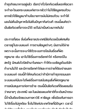
ทำธุรกิจธนาคารอยู่แล้ว เรียกว่าทั่วโลกกังวลสิ่งแรกคือเวลา
จะทำอะไรนอกระบบแบงก์เขาจะกลัวว่าไม่ได้ข้อมูลครบถ้วน 
เขากลัวได้ข้อมูลมาทำนโยบายการเงินไม่ครบถ้วน จะทำให้
มองไม่เห็นปัญหาหรือไม่เห็นปัญหาทันท่วงที ตรงนี้ผมคิดว่า
เป็นข้อกังวลที่อาจจะมีได้ แต่ไม่น่าเป็นห่วงมากเกินไป 
ประการที่สอง สิ่งนึงที่หลายประเทศมีข้อกังวลเป็นพิเศษคือ 
เวลาอยู่ในระบบแบงก์ การตามข้อมูลต่างๆ มันตามได้ง่าย 
เพราะฉะนั้นการจะมาใช้ตัวระบบการโอนในเรื่องที่ผิด
กฎหมาย เช่น เอาไปใช้เรื่องการเรียกค่าไถ่ หรือกรณีใน
สหรัฐ มีคนส่งไวรัสเข้ามาในคอมฯ ทำให้ระบบข้อมูลในบริษัท
ทำงานไม่ได้ และมีการเรียกค่าไถ่และการจ่ายก็ต้องจ่ายนอก
ระบบแบงก์ ตรงนี้ทำให้คนกังวลว่าถ้ามีการทำธุรกรรมนอก
ระบบแบงก์มันจะไปโผล่เรื่องการสนับสนุนสิ่งที่ผิดกฎหมาย 
การสนับสนุนการก่อการร้าย ตรงนี้เป็นข้อกังวลที่ต้องยอมรับ
ว่าหลายๆ ประเทศมี และในแง่ของแบงก์ชาติที่จะเดินหน้าตรง
นี้จำเป็นต้องจัดขบวนการหาวิธี หาข้อมูล เพื่อป้องกันการเอา
ไปใช้เรื่องไม่ถูกต้อง ซึ่งไม่ใช่แค่ประเทศไทยที่มีปัญหา เวลานี้