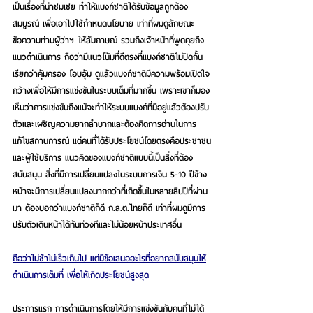
เป็นเรื่องที่น่าชมเชย ทำให้แบงก์ชาติได้รับข้อมูลถูกต้อง
สมบูรณ์ เพื่อเอาไปใช้กำหนดนโยบาย เท่าที่ผมดูลักษณะ
ข้อความท่านผู้ว่าฯ ให้สัมภาษณ์ รวมถึงเจ้าหน้าที่พูดคุยถึง
แนวดำเนินการ ถือว่ามีแนวโน้มที่ดีตรงที่แบงก์ชาติไม่ปิดกั้น 
เรียกว่าคุ้มครอง โอบอุ้ม ดูแล้วแบงก์ชาติมีความพร้อมเปิดใจ
กว้างเพื่อให้มีการแข่งขันในระบบเต็มที่มากขึ้น เพราะเขาก็มอง
เห็นว่าการแข่งขันถึงแม้จะทำให้ระบบแบงก์ที่มีอยู่แล้วต้องปรับ
ตัวและเผชิญความยากลำบากและต้องคิดการอ่านในการ
แก้ไขสถานการณ์ แต่คนที่ได้รับประโยชน์โดยตรงคือประชาชน
และผู้ใช้บริการ แนวคิดของแบงก์ชาติแบบนี้เป็นสิ่งที่ต้อง
สนับสนุน สิ่งที่มีการเปลี่ยนแปลงในระบบการเงิน 5-10 ปีข้าง
หน้าจะมีการเปลี่ยนแปลงมากกว่าที่เกิดขึ้นในหลายสิบปีที่ผ่าน
มา ต้องบอกว่าแบงก์ชาติก็ดี ก.ล.ต.ไทยก็ดี เท่าที่ผมดูมีการ
ปรับตัวเดินหน้าได้ทันท่วงทีและไม่น้อยหน้าประเทศอื่น
ถือว่าไม่ช้าไม่เร็วเกินไป แต่มีข้อเสนออะไรที่อยากสนับสนุนให้
ดำเนินการเต็มที่ เพื่อให้เกิดประโยชน์สูงสุด
ประการแรก การดำเนินการโดยให้มีการแข่งขันกับคนที่ไม่ได้