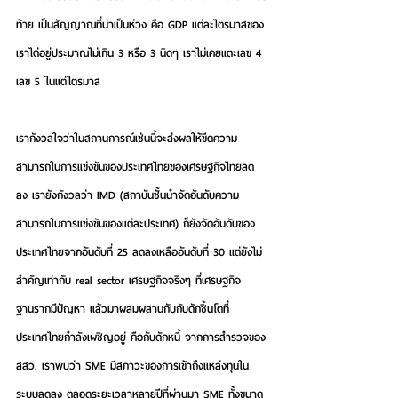
ท้าย เป็นสัญญาณที่น่าเป็นห่วง คือ GDP แต่ละไตรมาสของ
เราไต่อยู่ประมาณไม่เกิน 3 หรือ 3 นิดๆ เราไม่เคยแตะเลข 4 
เลข 5 ในแต่ไตรมาส 
เรากังวลใจว่าในสถานการณ์เช่นนี้จะส่งผลให้ขีดความ
สามารถในการแข่งขันของประเทศไทยของเศรษฐกิจไทยลด
ลง เรายังกังวลว่า IMD (สถาบันชั้นนำจัดอันดับความ
สามารถในการแข่งขันของแต่ละประเทศ) ก็ยังจัดอันดับของ
ประเทศไทยจากอันดับที่ 25 ลดลงเหลืออันดับที่ 30 แต่ยังไม่
สำคัญเท่ากับ real sector เศรษฐกิจจริงๆ ที่เศรษฐกิจ
ฐานรากมีปัญหา แล้วมาผสมผสานกับกับดักชิ้นโตที่
ประเทศไทยกำลังเผชิญอยู่ คือกับดักหนี้ จากการสำรวจของ
สสว. เราพบว่า SME มีสภาวะของการเข้าถึงแหล่งทุนใน
ระบบลดลง ตลอดระยะเวลาหลายปีที่ผ่านมา SME ทั้งขนาด