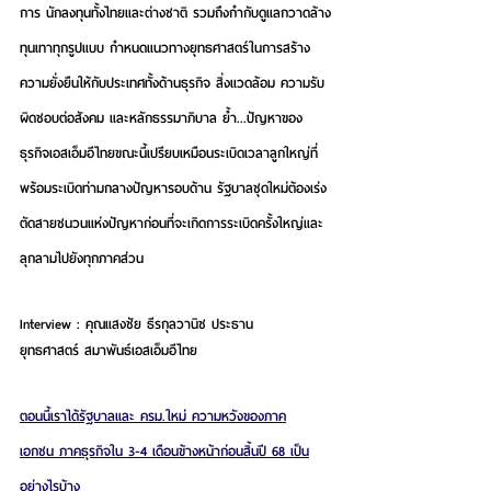
การ นักลงทุนทั้งไทยและต่างชาติ รวมถึงกำกับดูแลกวาดล้าง
ทุนเทาทุกรูปแบบ กำหนดแนวทางยุทธศาสตร์ในการสร้าง
ความยั่งยืนให้กับประเทศทั้งด้านธุรกิจ สิ่งแวดล้อม ความรับ
ผิดชอบต่อสังคม และหลักธรรมาภิบาล ย้ำ...ปัญหาของ
ธุรกิจเอสเอ็มอีไทยขณะนี้เปรียบเหมือนระเบิดเวลาลูกใหญ่ที่
พร้อมระเบิดท่ามกลางปัญหารอบด้าน รัฐบาลชุดใหม่ต้องเร่ง
ตัดสายชนวนแห่งปัญหาก่อนที่จะเกิดการระเบิดครั้งใหญ่และ
ลุกลามไปยังทุกภาคส่วน
Interview : คุณแสงชัย ธีรกุลวานิช ประธาน
ยุทธศาสตร์ สมาพันธ์เอสเอ็มอีไทย
ตอนนี้เราได้รัฐบาลและ ครม.ใหม่ ความหวังของภาค
เอกชน ภาคธุรกิจใน 3-4 เดือนข้างหน้าก่อนสิ้นปี 68 เป็น
อย่างไรบ้าง