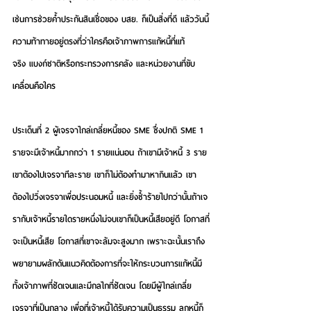
เช่นการช่วยค้ำประกันสินเชื่อของ บสย. ก็เป็นสิ่งที่ดี แล้ววันนี้
ความท้าทายอยู่ตรงที่ว่าใครคือเจ้าภาพการแก้หนี้ที่แท้
จริง แบงก์ชาติหรือกระทรวงการคลัง และหน่วยงานที่ขับ
เคลื่อนคือใคร 
ประเด็นที่ 2 ผู้เจรจาไกล่เกลี่ยหนี้ของ SME
 ซึ่งปกติ SME 1 
รายจะมีเจ้าหนี้มากกว่า 1 รายแน่นอน ถ้าเขามีเจ้าหนี้ 3 ราย
เขาต้องไปเจรจาทีละราย เขาก็ไม่ต้องทำมาหากินแล้ว เขา
ต้องไปวิ่งเจรจาเพื่อประนอมหนี้ และยิ่งซ้ำร้ายไปกว่านั้นถ้าเจ
รากับเจ้าหนี้รายใดรายหนึ่งไม่จบเขาก็เป็นหนี้เสียอยู่ดี โอกาสที่
จะเป็นหนี้เสีย โอกาสที่เขาจะล้มจะสูงมาก เพราะฉะนั้นเราถึง
พยายามผลักดันแนวคิดต้องการที่จะให้กระบวนการแก้หนี้มี
ทั้งเจ้าภาพที่ชัดเจนและมีกลไกที่ชัดเจน โดยมีผู้ไกล่เกลี่ย
เจรจาที่เป็นกลาง เพื่อที่เจ้าหนี้ได้รับความเป็นธรรม ลูกหนี้ก็