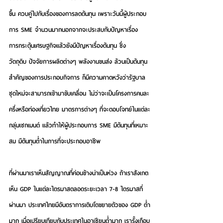
ขึ้น ควบคู่ไปกับเรื่องของการลดต้นทุน เพราะวันนี้ผู้ประกอบ
การ SME จำนวนมากนอกจากจะประสบกับปัญหาเรื่อง
การกระตุ้นเศรษฐกิจแล้วยังมีปัญหาเรื่องต้นทุน ซึ่ง
วัตถุดิบ ปัจจัยการผลิตต่างๆ พลังงานขนส่ง ล้วนเป็นต้นทุน
สำคัญของการประกอบกิจการ ก็มีความคาดหวังว่ารัฐบาล
ชุดใหม่จะสามารถเข้ามาขับเคลื่อน ไม่ว่าจะเป็นโครงการคนละ
ครึ่งหรือท่องเที่ยวไทย มาตรการต่างๆ ที่จะตอบโจทย์ในแต่ละ
กลุ่มเซกเมนต์ แล้วทำให้ผู้ประกอบการ SME มีต้นทุนที่เหมาะ
สม มีต้นทุนต่ำในการที่จะประกอบอาชีพ 
ที่ผ่านมาเราเห็นสัญญาณที่ค่อนข้างน่าเป็นห่วง ถ้าเราสังเกต
เห็น GDP ในแต่ละไตรมาสตลอดระยะเวลา 7-8 ไตรมาสที่
ผ่านมา ประเทศไทยมีอันตราการเติบโตขยายตัวของ GDP ต่ำ
มาก เมื่อเปรียบเทียบกับประเทศในอาเซียนต่ำมาก เรารั้งเกือบ