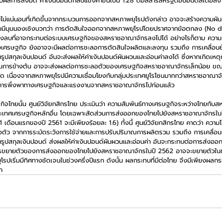
ผลการลงมติ ค่าเงินปอนด์กลับแข็งค่าขึ้นเป็น 1.28 ดอลล่าร์สหรัฐต่อปอนด์สเตอลิง
ามไม่แน่นอนที่เกิดขึ้นจากกระบวนการออกจากสหภาพยุโรปดังกล่าว อาจจะสร้างความผั
ริ่มมีมุมมองเชิงบวกว่า การตัดสินใจออกจากสหภาพยุโรปโดยปราศจากข้อตกลง (No dea
เชิงลบที่อาจกระทบต่อระบบเศรษฐกิจของสหราชอาณาจักรลงไปได้ อย่างไรก็ตาม ความ
เศรษฐกิจ ยังอาจจะมีผลต่อการชะลอการตัดสินใจผลิตและลงทุน รวมถึง การเคลื่อนย
รูปสกุลเงินปอนด์ อันจะส่งผลให้ค่าเงินปอนด์ผันผวนและอ่อนค่าลงได้ ซึ่งหากเกิดเหตุ
ะบวนการข้างต้น อาจจะส่งผลต่อการชะลอตัวของเศรษฐกิจสหราชอาณาจักรเล็กน้อย ข
ัด เนื่องจากสหภาพยุโรปมีความเชื่อมโยงกับกลุ่มประเทศยูโรโซนมากกว่าสหราชอาณาจ
ลดการพึ่งพาทางเศรษฐกิจและแรงงานจากสหราชอาณาจักรไปก่อนแล้ว
จไทยนั้น ศูนย์วิจัยกสิกรไทย ประเมินว่า ความสัมพันธ์ทางเศรษฐกิจระหว่างไทยกับส
ระเทศเศรษฐกิจหลักอื่น โดยเฉพาะสัดส่วนการส่งออกของไทยไปยังสหราชอาณาจักรในป
1 เดือนแรกของปี 2561 จะมีเพียงร้อยละ 1.6) ทั้งนี้ ศูนย์วิจัยกสิกรไทย คาดว่า ความ
ว จากการระมัดระวังการใช้จ่ายและการปรับปริมาณการผลิตรวม รวมถึง การเคลื่อนย
นรูปสกุลเงินปอนด์ ส่งผลให้ค่าเงินปอนด์ผันผวนและอ่อนค่า อันจะกระทบต่อการส่งอ
ารขยายตัวของการส่งออกของไทยไปยังสหราชอาณาจักรในปี 2562 อาจจะขยายตัวในช่ว
ริ่มมีทิศทางชัดเจนในช่วงครึ่งปีแรก ดังนั้น ผลกระทบที่มีต่อไทย จึงมีเพียงผลก
ก