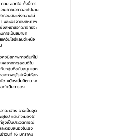
นาคม ออกไป ทั้งนี้การ
ว่าจะขยายเวลาออกไปนาน
สะท้อนนัยแห่งความไม่
ฐสภา และเจรจากับสหภาพ
) ซึ่งสหราชอาณาจักรจะ
ับการเป็นสมาชิก
แคว้นไอร์แลนด์เหนือ 
น 
งคงมีสภาพทางตันที่ไม่
ราะผลจากการลงมติใน
ับกลุ่มที่สนับสนุนแยก
กสหภาพยุโรปเพื่อให้สห
ใด แม้กระนั้นก็ตาม จะ
่อดำเนินการลง
อาณาจักร อาจเป็นจุด
ุโรป แต่น่าจะมองได้
สูงเป็นประวัติการณ์ 
k และตอบสนองในเชิง
ช้าวันที่ 16 มกราคม 