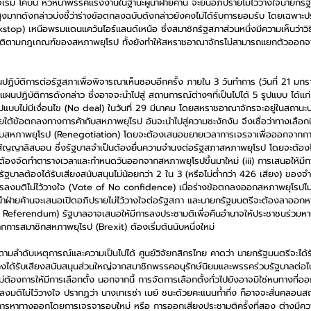
จเรมี่ โคบิน หัวหน้าพรรคแรงงานในฐานะผู้นำฝ่ายค้าน จะยื่นอภิปรายไม่ไว้วางใจนายกรัฐม
งมากดังกล่าวบ่งชี้ว่าร่างข้อตกลงฉบับดังกล่าวยังคงไม่ได้รับการยอมรับ โดยเฉพาะประ
op) เหนือพรมแดนแคว้นไอร์แลนด์เหนือ ซึ่งสมาชิกรัฐสภาส่วนหนึ่งมีความเห็นว่าวิธ
บัติตามกฎเกณฑ์ของสหภาพยุโรป ทั้งยังทำให้สหราชอาณาจักรไม่สามารถแยกตัวออก
ปฏิบัติการต่อรัฐสภาเพื่อพิจารณาเห็นชอบอีกครั้ง ภายใน 3 วันทำการ (วันที่ 21 มกร
ผนปฏิบัติการดังกล่าว ซึ่งอาจจะนำไปสู่ สถานการณ์ต่างๆที่เป็นไปได้ 5 รูปแบบ ได้แ
แบบไม่มีเงื่อนไข (No deal) ในวันที่ 29 มีนาคม โดยสหราชอาณาจักรจะอยู่ในสถาน
ายใต้ข้อตกลงทางการค้ากับสหภาพยุโรป อันจะนำไปสู่ความชะงักงัน จึงเชื่อว่าทางเลือกนี้
่กับสหภาพยุโรป (Renegotiation) โดยจะต้องเสนอขยายเวลาการเจรจาเพื่อออกจากก
ญญาลิสบอน ซึ่งรัฐบาลจำเป็นต้องยื่นความจำนงต่อรัฐสภาสหภาพยุโรป โดยจะต้องไ
้องจัดทำตารางเวลาและกำหนดวันออกจากสหภาพยุโรปขึ้นมาใหม่ (iii) การเสนอให้มีการ
ัฐบาลต้องได้รับเสียงสนับสนุนไม่น้อยกว่า 2 ใน 3 (หรือไม่ต่ำกว่า 426 เสียง) ขอ
ารลงมติไม่ไว้วางใจ (Vote of No confidence) เมื่อร่างข้อตกลงออกสหภาพยุโรปไ
ู้นำฝ่ายค้านจะเสนอเปิดอภิปรายไม่ไว้วางใจต่อรัฐสภา และนายกรัฐมนตรีจะต้องลาออกห
d Referendum) รัฐบาลอาจเสนอให้มีการลงประชามติเพื่อคืนอำนาจให้ประชาชนร่วมห
รสมาชิกสหภาพยุโรป (Brexit) ต้องเริ่มต้นนับหนึ่งใหม่
ตามลำดับเหตุการณ์และความเป็นไปได้ ศูนย์วิจัยกสิกรไทย คาดว่า นายกรัฐมนตรีจะได้
คงได้รับเสียงสนับสนุนส่วนใหญ่จากสมาชิกพรรคอนุรักษ์นิยมและพรรคร่วมรัฐบาลต่อไ
่ต้องการให้มีการเลือกตั้ง นอกจากนี้ การจัดการเลือกตั้งทั่วไปยังอาจมิใช่หนทางที
งมติไม่ไว้วางใจ ปรากฏว่า นางเทเรซ่า เมย์ ชนะด้วยคะแนนก้ำกึ่ง ก็อาจจะสั่นคลอนสถ
 การหาทางออกโดยการเจรจารอบใหม่ หรือ การออกเสียงประชามติครั้งที่สอง ต่างมีควา