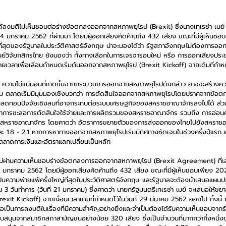
้ลงมติไม่เห็นชอบต่อร่างข้อตกลงออกจากสหภาพยุโรป (Brexit) ซึ่งนางเทเรซ่า เมย
่ 14 มกราคม 2562 ที่ผ่านมา โดยมีผู้ออกเสียงคัดค้านถึง 432 เสียง ขณะที่มีผู้เห็นช
่ที่สุดของรัฐบาลในประวัติศาสตร์อังกฤษ น่าจะมองได้ว่า รัฐสภาอังกฤษไม่ต้องการ
ศูนย์วิจัยกสิกรไทย ยังมองว่า ทั้งทางเลือกในการเจรจารอบใหม่ หรือ การออกเสียงประชา
ยเวลาเพื่อเลื่อนกำหนดเริ่มต้นออกจากสหภาพยุโรป (Brexit Kickoff) จากเดิมที่กำหนด
่า ความไม่แน่นอนที่เกิดขึ้นจากกระบวนการออกจากสหภาพยุโรปดังกล่าว อาจจะสร้าง
็ตาม ตลาดเริ่มมีมุมมองเชิงบวกว่า การตัดสินใจออกจากสหภาพยุโรปโดยปราศจากข้อตก
่วยลดทอนปัจจัยเชิงลบที่อาจกระทบต่อระบบเศรษฐกิจของสหราชอาณาจักรลงไปได้ ส่
่าการชะลอการตัดสินใจใช้จ่ายและการผลิตรวมของสหราชอาณาจักร รวมถึง การอ่อนค
งสหราชอาณาจักร โดยคาดว่า อัตราการขยายตัวของการส่งออกของไทยไปยังสหราชอ
ะ 1.8 - 2.1 หากการหาทางออกจากสหภาพยุโรปเริ่มมีทิศทางชัดเจนในช่วงครึ่งปีแรก ผ
ตลาดการเงินและอัตราแลกเปลี่ยนเป็นหลัก 
่ผ่านความเห็นชอบร่างข้อตกลงการออกจากสหภาพยุโรป (Brexit Agreement) ที่เ
 15 มกราคม 2562 โดยมีผู้ออกเสียงคัดค้านถึง 432 เสียง ขณะที่มีผู้เห็นชอบเพียง 20
เป็นความพ่ายแพ้ครั้งใหญ่ที่สุดในประวัติศาสตร์อังกฤษ และรัฐบาลจะต้องนำเสนอแผนปฏิ
 3 วันทำการ (วันที่ 21 มกราคม) ซึ่งคาดว่า นายกรัฐมนตรีเทเรซ่า เมย์ จะเสนอให้ขยา
exit Kickoff) จากเงื่อนเวลาเดิมที่กำหนดไว้ในวันที่ 29 มีนาคม 2562 ออกไป ทั้งนี
อเป็นการลงมติในเรื่องที่มีความสำคัญอย่างยิ่งและจำเป็นต้องได้รับความเห็นชอบจากร
บสนุนจากสมาชิกสภาสามัญชนอย่างน้อย 320 เสียง ซึ่งเป็นจำนวนที่มากกว่ากึ่งหนึ