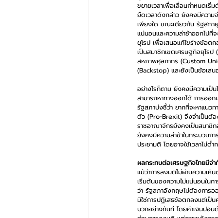
ขยายเวลาเพื่อเลื่อนกำหนดเริ่ม
ยืดเวลาดังกล่าว ยังคงมีความ
เพียงใด ขณะเดียวกัน รัฐสภายุ
แน่นอนและความล่าช้าออกไปที่จ
ยุโรป เพื่อเสนอแก้ไขร่างข้อตก
เป็นสมาชิกเขตเศรษฐกิจยุโรป
สหภาพศุลกากร (Custom Union)
(Backstop) และยังเป็นข้อเสนอ
อย่างไรก็ตาม ยังคงมีความเป็น
สามารถหาทางออกได้ การออกเสี
รัฐสภาบ่งชี้ว่า ยากที่จะหาแน
ตัว (Pro-Brexit) จึงจำเป็นต้
ราชอาณาจักรยังคงเป็นสมาชิกอย
ยังคงมีความล่าช้าในกระบวนก
ประชามติ โดยอาจใช้เวลาไม่ต่ำก
ผลกระทบต่อเศรษฐกิจไทยมีจำก
แม้ว่าการลงมติไม่ผ่านความเ
เริ่มต้นของความไม่แน่นอนใน
ว่า รัฐสภาอังกฤษไม่ต้องการออ
มิใช่การปฏิเสธข้อตกลงแต่เป็
บวกอย่างทันที โดยค่าเงินปอนด์