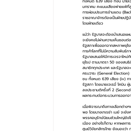
ทั้งหมด 639 เสียง ทั้งนี้ นายเ
มกราคม คะแนนเสียงพ่ายแพ้ที่สู
การผ่อนปรนการข้ามแดน (Backst
ราชอาณาจักรต้องเป็นฝ่ายปฏิ
โดยฝ่ายเดียว
แม้ว่า รัฐบาลจะต้องนำเสนอแผน
จะยังคงไม่ผ่านความเห็นชอบต่อแ
รัฐสภาเพื่อออกจากสหภาพยุโรป
การค้าโลกที่ไม่มีความสัมพันธ์ภ
รัฐบาลเสนอให้มีการเจรจาใหม
ยุโรป ตามมาตรา 50 ของสนธิสั
สมาชิกทุกประเทศ และรัฐบาลจะต
ครบวาระ (General Election) ร
ชน ทั้งหมด 639 เสียง (iv) ก
รัฐสภา โดยนายเจเรมี่ โคบิน ผ
ลงประชามติครั้งที่ 2 (Secon
ผลกระทบต่อกระบวนการออกจากกา
เมื่อพิจารณาถึงทางเลือกต่างๆ
พอ โดยนางเทเรซ่า เมย์ จะยัง
พรรคอนุรักษ์นิยมส่วนใหญ่ยังไม
เมือง อย่างไรก็ตาม หากผลการล
ศูนย์วิจัยกสิกรไทย ยังมองว่า