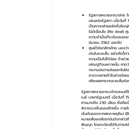
รัฐสภาสหราชอาณาจักร ได
เสนอต่อรัฐสภา เมื่อวันที
เป็นความพ่ายแพ้ครั้งใหญ
ไม่มีเงื่อนไข (No deal) 
ความจำเป็นที่จะต้องขอขยา
มีนาคม 2562 ออกไป  
ศูนย์วิจัยกสิกรไทย มองว
เงินในระยะสั้น อย่างไรก
ความเป็นไปได้น้อย จึงช
เศรษฐกิจมหภาคนั้น คาดว
กระทบต่อการส่งออกไปยั
อาจจะขยายตัวในช่วงร้อยล
เพียงผลกระทบระยะสั้นต่อ
รัฐสภาสหราชอาณาจักรลงมติไม
เมย์ นายกรัฐมนตรี เมื่อวันที่
ห่างมากถึง 230 เสียง ซึ่งถือ
พิจารณาเห็นชอบอีกครั้ง ภายใน
เริ่มต้นออกจากสหภาพยุโรป (Br
หมายเพื่อลงสัตยาบันดังกล่าวถื
สัญญา โดยจะต้องได้รับการสนั