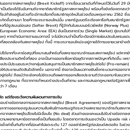
ต้นออกจากสหภาพยุโรป (Brexit Kickoff) จากเงื่อนเวลาเดิมที่กำหนดไว้ในวันที่ 29 มี
จำเป็นต้องได้รับฉันทามติจากชาติสมาชิกรัฐสภาสหภาพยุโรป พร้อมทั้งยังต้องตกลง
โรปกำลังอยู่ในช่วงที่จะมีการเลือกตั้งสมาชิกชุดใหม่ในช่วงเดือนพฤษภาคม 2562 ซึ่ง
ะเกิดขึ้นตามมา โดยที่การเจรจารอบใหม่นั้น นายกรัฐมนตรีจะต้องหารือกับสมาชิกรั
ลงที่มีรูปแบบอ่อนลง (Softer Brexit) ที่รู้จักกันในแบบนอร์เวย์พลัส (Norway Plus
 (European Economic Area: EEA) อันเป็นตลาดร่วม (Single Market) คู่ขนานไปก
 หากดำเนินการตามแนวทางนี้ จะไม่มีความจำเป็นที่จะต้องมีการผ่อนปรนในพรมแดน
ที่สอดคล้องกับสหภาพยุโรป ทั้งนี้ การเจรจารอบใหม่จะอยู่ภายใต้การขยายเวลาข้างต้
ไปได้ยากที่จะหาข้อสรุปที่เหมาะสมสำหรับทั้งสหราชอาณาจักรและสหภาพยุโรป แต่หากยั
ยงประชามติครั้งที่สอง อาจเป็นทางออกเพื่อหาข้อยุติจากสภาพปัญหาที่เกิดขึ้น เพ
วทางประนีประนอมระหว่างกลุ่มสนับสนุนการเป็นสมาชิกสหภาพยุโรปต่อไป (Pro-remain) ก
องให้ประชาชนตัดสินใจอีกครั้ง นอกจากนี้ ยังอาจเป็นแนวทางยับยั้งกระบวนการออกจา
ู่ต่อไป ถึงแม้ว่าจะยังคงไม่ชัดเจนถึงผลการออกเสียงประชามติว่าจะออกมาในแนวทาง
ารทางกฏหมาย ทั้งจากการกำหนดร่างประเด็นคำถาม และการเสนอกฎหมายต่อรัฐสภาเพื
ว่า 7 เดือน
ัด แต่ต้องระวังความผันผวนทางการเงิน
ห็นชอบร่างข้อตกลงการออกจากสหภาพยุโรป (Brexit Agreement) ของรัฐสภาสหราช
การหาทางออกของรูปแบบความสัมพันธ์ทางเศรษฐกิจระหว่างสหราชอาณาจักรกับสหภาพย
กจากสหภาพยุโรปโดยไม่มีเงื่อนไข (No deal) ส่วนต่างของคะแนนไม่รับร่างข้อตกลงที่
นความพยายามหาข้อตกลงซึ่งเป็นที่ยอมรับ โดยตลาดการเงินมองว่าเป็น Upside ris
แข็งค่าขึ้นทันทีจากที่อ่อนค่าไปแตะระดับ 1.27 ดอลล่าร์สหรัฐต่อปอนด์สเตอลิง ในช่วงเ