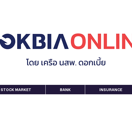
STOCK MARKET
BANK
INSURANCE