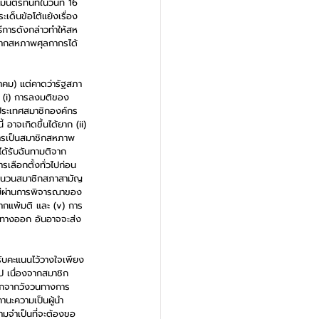
นตรีทันทีในวันที่ 16 
เด็นข้อโต้แย้งเรื่อง
ีการดังกล่าวทำให้สห
จากสหภาพศุลกากรได้
าคม) แต่คาดว่ารัฐสภา
ก่ (i) การลงมติของ
ะประเทศสมาชิกองค์กร
 อาจเกิดขึ้นได้ยาก (ii) 
ารเป็นสมาชิกสหภาพ
ด้รับฉันทามติจาก
เลือกตั้งทั่วไปก่อน
งจำนวนสมาชิกสภาสามัญ
ม่ผ่านการพิจารณาของ
ากแพ้มติ และ (v) การ
าทางออก อันอาจจะส่ง
รับคะแนนไว้วางใจเพียง
ป เนื่องจากสมาชิก
่ออกจากวังวนทางการ
านะความเป็นผู้นำ 
มจำเป็นที่จะต้องขอ