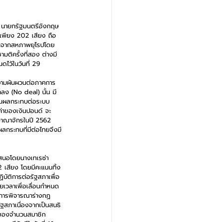
์ นายกรัฐมนตรีอังกฤษ
อบเพียง 202 เสียง ถือ
ออกจากสหภาพยุโรปโดย
มติครั้งที่สอง ต่างมี
ไว้ในวันที่ 29 
ความผันผวนต่อภาคการ
ลง (No deal) นั้น มี
วนผลกระทบต่อระบบ
่าของเงินปอนด์ จะ
าณาจักรในปี 2562 
ลกระทบที่มีต่อไทยจึงมี
สนอโดยนางเทเรซ่า 
2 เสียง โดยมีคะแนนทิ้ง
บัติการต่อรัฐสภาเพื่อ
ยเวลาเพื่อเลื่อนกำหนด
้ การพิจารณาร่างกฏ
ัฐสภาเนื่องจากเป็นสนธิ
่งของจำนวนสมาชิก