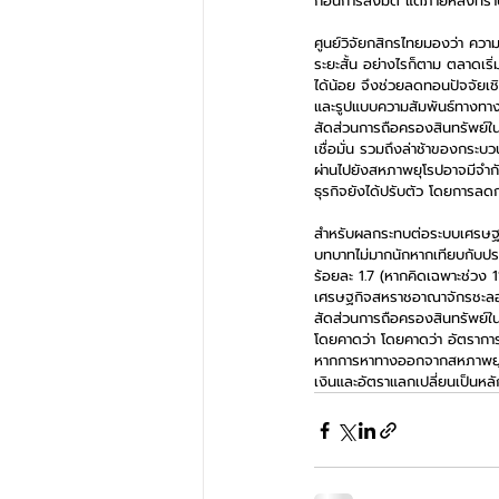
ก่อนการลงมติ แต่ภายหลังทราบ
ศูนย์วิจัยกสิกรไทยมองว่า คว
ระยะสั้น อย่างไรก็ตาม ตลาดเ
ได้น้อย จึงช่วยลดทอนปัจจัย
และรูปแบบความสัมพันธ์ทางทาง
สัดส่วนการถือครองสินทรัพย์ใน
เชื่อมั่น รวมถึงล่าช้าของกร
ผ่านไปยังสหภาพยุโรปอาจมีจำก
ธุรกิจยังได้ปรับตัว โดยการ
สำหรับผลกระทบต่อระบบเศรษฐกิ
บทบาทไม่มากนักหากเทียบกับป
ร้อยละ 1.7 (หากคิดเฉพาะช่วง 1
เศรษฐกิจสหราชอาณาจักรชะลอตั
สัดส่วนการถือครองสินทรัพย์ใ
โดยคาดว่า โดยคาดว่า อัตราก
หากการหาทางออกจากสหภาพยุโรปเ
เงินและอัตราแลกเปลี่ยนเป็นหลั