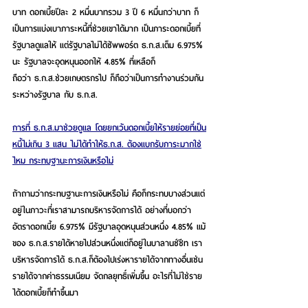
บาท ดอกเบี้ยปีละ 2 หมื่นบาทรวม 3 ปี 6 หมื่นกว่าบาท ก็
เป็นการแบ่งเบาภาระหนี้ที่ช่วยเขาได้มาก เป็นภาระดอกเบี้ยที่
รัฐบาลดูแลให้ แต่รัฐบาลไม่ได้ซัพพอร์ต ธ.ก.ส.เต็ม 6.975% 
นะ รัฐบาลจะอุดหนุนออกให้ 4.85% ที่เหลือก็
ถือว่า ธ.ก.ส.ช่วยเกษตรกรไป ก็ถือว่าเป็นการทำงานร่วมกัน
ระหว่างรัฐบาล กับ ธ.ก.ส.
การที่ ธ.ก.ส.มาช่วยดูแล โดยยกเว้นดอกเบี้ยให้รายย่อยที่เป็น
หนี้ไม่เกิน 3 แสน ไม่ได้ทำให้ธ.ก.ส. ต้องแบกรับภาระมากใช่
ไหม กระทบฐานะการเงินหรือไม่
ถ้าถามว่ากระทบฐานะการเงินหรือไม่ คือก็กระทบบางส่วนแต่
อยู่ในภาวะที่เราสามารถบริหารจัดการได้ อย่างที่บอกว่า
อัตราดอกเบี้ย 6.975% มีรัฐบาลอุดหนุนส่วนหนึ่ง 4.85% แม้
ของ ธ.ก.ส.รายได้หายไปส่วนหนึ่งแต่ก็อยู่ในบาลานซ์ชีท เรา
บริหารจัดการได้ ธ.ก.ส.ก็ต้องไปเร่งหารายได้จากทางอื่นเช่น
รายได้จากค่าธรรมเนียม จัดกลยุทธิ์เพิ่มขึ้น อะไรที่ไม่ใช่ราย
ได้ดอกเบี้ยก็ทำขึ้นมา