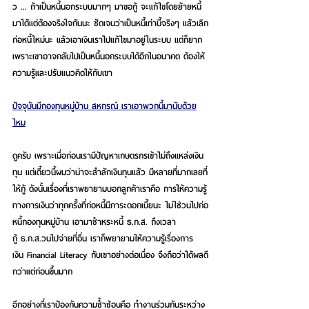
ว ... ถ้าเป็นหนี้นอกระบบมากๆ มาขอกู้ จะแก้ไขโดยย้ายหนี้
มาได้แต่ต้องจริงใจกันนะ ชัดเจนว่าเป็นหนี้เท่านี้จริงๆ แล้วเลิก
ก่อหนี้ใหม่นะ แล้วเอาเงินเราไปแก้ไขมาอยู่ในระบบ แต่ก็ยาก
เพราะเขาอาจกลับไปเป็นหนี้นอกระบบได้อีกในอนาคต ต้องให้
ความรู้และปรับแนวคิดให้กับเขา
ปัจจุบันมีกองทุนหมู่บ้าน สหกรณ์ เราเอาพวกนี้มานับด้วย
ไหม
ดูครับ เพราะเมื่อก่อนเรามีปัญหาเกษตรกรเข้าไม่ถึงแหล่งเงิน
ทุน แต่เดี๋ยวนี้ผมว่าน่าจะสำลักเงินทุนแล้ว มีหลายที่มากเลยที่
ให้กู้ ดังนั้นเรื่องที่เราพยายามบอกลูกค้าเราคือ การให้ความรู้
ทางการเงินว่าทุกครั้งที่ก่อหนี้มีภาระดอกเบี้ยนะ ไม่ใช่วนไปก่อ
หนี้กองทุนหมู่บ้าน เอามาชำหระหนี้ ธ.ก.ส. ถึงเวลา
กู้ ธ.ก.ส.วนไปจ่ายที่อื่น เราก็พยายามให้ความรู้เรื่องการ
เงิน Financial Literacy กับเขาอย่างต่อเนื่อง จึงถือว่าได้ผลดี
กว่าแต่ก่อนขึ้นมาก
อีกอย่างที่เราป้องกันความซ้ำซ้อนคือ ทำงานร่วมกันระหว่าง