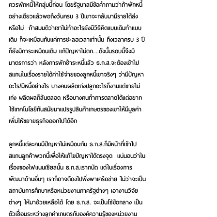
ควรพักหนี้ให้กลุ่มนี้ก่อน โดยรัฐบาลมีข้อคำถามว่าถ้าพักหนี้
อย่างเดียวแล้วพอถึงวันครบ 3 ปีเขาจะกลับมามีรายได้ส่ง
หรือไม่  ถ้าสมมติว่าเขาไม่ทำอะไรยังมีวิธีคิดแบบเดิมทำแบบ
เดิม ก็จะเหมือนกับแค่การชะลอเวลาเท่านั้น ถึงเวลาครบ 3 ปี
ก็ยังมีภาระเหมือนเดิม แก้ปัญหาไม่ตก....ดังนั้นรอบนี้จึงมี
มาตรการว่า หลังการพักชำระหนี้แล้ว ธ.ก.ส.จะต้องเข้าไป
สแกนในเรื่องรายได้ค่าใช้จ่ายของลูกหนี้เขาจริงๆ ว่ามีปัญหา
อะไร/มีหนี้อย่างไร บางคนผลิตเก่งปลูกอะไรก็งามแต่ขายไม่
เก่ง ผลิตผลก็ล้นตลอด หรือบางคนทำการตลาดได้แต่อยาก
ใช้เทคโนโลยีทันสมัยมาแปรรูปสินค้าเกษตรของเขาให้มีมูลค่า
เพิ่มให้ขยายธุรกิจออกไปได้อีก 
ลูกหนี้แต่ละคนมีปัญหาไม่เหมือนกัน ธ.ก.ส.ก็มีหน้าที่เข้าไป
สแกนลูกค้าพวกนี้เพื่อให้แก้ไขปัญหาได้ตรงจุด  แน่นอนว่าใน
เรื่องของไฟแนนเชียลนั้น ธ.ก.ส.เราถนัด แต่ในเรื่องการ
พัฒนาด้านอื่นๆ เราก็อาจต้องไปพึ่งพาเครือข่าย ไม่ว่าจะเป็น
สถาบันการศึกษาหรือหน่วยงานภาครัฐต่างๆ เอางานวิจัย
ต่างๆ ให้มาช่วยเหลือได้ โดย ธ.ก.ส. จะเป็นโซ่ข้อกลาง เป็น
ตัวเชื่อมระหว่างลูกค่าเกษตรกับองค์ความรู้ของหน่วยงาน