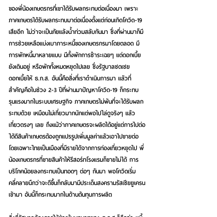
ของพี่น้องเกษตรกรที่เขาได้รับผลกระทบต่อเนื่องมา เพราะ
ภาคเกษตรได้รับผลกระทบมาต่อเนื่องตั้งแต่ก่อนเกิดโควิด-19 
เสียอีก ไม่ว่าจะเป็นภัยแล้งน้ำท่วมสลับกันมา ซึ่งที่ผ่านมาก็มี
การช่วยเหลือแบ่งเบาภาระหนี้ของเกษตรกรมาโดยตลอด มี
การพักหนี้มาหลายแบบ มีทั้งพักการชำระเฉยๆ แต่ดอกเบี้ย
ยังเดินอยู่ หรือพักทั้งหมดหยุดไปเลย ซึ่งรัฐบาลชดเชย
ดอกเบี้ยให้ ธ.ก.ส. อันนี้คือสิ่งที่เราดำเนินการมา แล้วที่
สำคัญคือในช่วง 2-3 ปีที่ผ่านมาปัญหาโควิด-19 ก็กระทบ
รุนแรงมากในระบบเศรษฐกิจ ภาคเกษตรไม่พ้นที่จะได้รับผลก
ระทบด้วย เหมือนไม่เกี่ยวมากนักแต่พอไปไล่ดูจริงๆ แล้ว
เกี่ยวตรงๆ เลย ถึงแม้ว่าภาคเกษตรจะผลิตได้อยู่แต่การไปต่อ
ได้ดีสินค้าเกษตรต้องถูกแปรรูปเพิ่มมูลค่าแล้วเอาไปขายต่อ  
โดยเฉพาะไทยเป็นเมืองที่มีรายได้จากการท่องเที่ยวหยุดไป พี่
น้องเกษตรกรที่ขายสินค้าให้รีสอร์ทโรงแรมก็ขายไม่ได้ การ
บริโภคน้อยลงกระทบเป็นทอดๆ ต่อๆ กันมา พอโควิดเริ่ม
คลี่คลายนึกว่าจะดีขึ้นก็กลับมามีประเด็นสงครามรัสเซียยูเครน
เข้ามา อันนี้ก็กระทบมากในด้านต้นทุนการผลิต  