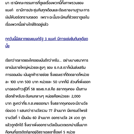
มา เรามีคณะกรรมการที่ดูแลเรื่องพวกนี้ทั้งภาพรวมของ
แบงก์  เรามีการประชุมกันทุกเดือนและต้องรายงานฐานะการ
เงินให้บอร์ดทราบตลอด  เพราะฉะนั้นจะมีคนที่ช่วยเราดูแลใน
เรื่องพวกนี้อย่างใกล้ชิดอยู่แล้ว
ทุกวันนี้มีสลากของแบงก์รัฐ 3 แบงก์ มีการแข่งขันกันดุเดือด
มั้ย
เรียกว่าตลาดของใครของมันดีกว่าครับ... อย่างบางธนาคาร
เขาเน้นรายใหญ่หน่วยละสูงๆ ของ ธ.ก.ส.เราก็เน้นส่งเสริม
การออมเงิน เน้นลูกค้ารายย่อย ซึ่งของเราที่ติดตลาดก็หน่วย
ละ 100 บาท 500 บาท หน่วยละ 50 บาทก็มี ส่วนที่เพิ่งออก
มาฉลองก้าวสู่ปีที่ 58 ของธ.ก.ส.คือ สลากถุงทอง เป็นทาง
เลือกสำหรับระดับคนกลางๆ หน่อยคือหน่วยละ 2,000 
บาท สูงกว่าที่ธ.ก.ส.เคยออกมา ซึ่งสลากถุงทองจะมีรางวัล
ต่องวด 1 แสนกว่ารางวัลรวม 77 ล้านบาท มีแกรนด์ไพรซ์
รางวัลที่ 1 เป็นเงิน 60 ล้านบาท ออกรางวัล 24 งวด ถูก
แล้วถูกอีกได้ ซึ่งเราเพิ่งออกรางวัลเป็นงวดแรกน่าปลื้มมาก
คือคนที่อุตรดิตถ์ลูกอยู่อิสราเอลเขาซื้อแค่ 5 หน่วย