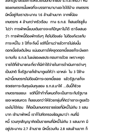
สิ่งที่รัฐบาลต้องการให้ช่วยในบทบาทของ ธ.ก.ส.ก็คือว่า หนี้
ของเกษตรกรนั้นพอที่จะบรรเทาเบาบางอะไรได้บ้าง เกษตรกร
มีหนี้อยู่กับเราประมาณ 1.6 ล้านล้านบาท จากพี่น้อง
เกษตรกร 4 ล้านกว่าครัวเรือน  ทาง ธ.ก.ส. ก็เสนอโซลูชั่น
ไปว่า การพักหนี้แบบเดิมอาจจะแก้ปัญหาไม่ได้ เราจึงเสนอ
ว่า การพักหนี้ต้องพักจริงๆ คือไม่ต้องส่ง ไม่ต้องกังวลกับ
ภาระหนี้ใน 3 ปีที่จะถึงนี้ แต่ทีนี้ถามว่าแล้วการไม่ส่งนั้น
ดอกเบี้ยยังเดินไหม แน่นอนการให้หยุดดอกเบี้ยเลยก็จะมีผลก
ระทบกับ ธ.ก.ส.ในแง่ของผลประกอบการด้วย เพราะหยุด
รายได้ที่เข้ามาขณะที่เราก็มีค่าใช้จ่ายในการดำเนินการต่างๆ
เป็นปกติ ซึ่งรัฐบาลก็เข้ามาดูแลให้ว่า เอาหล่ะ ใน 3 ปีข้าง
หน้านี้เกษตรกรไม่ต้องมีภาระดอกเบี้ยเลย  แล้วรัฐบาลก็จะ
ชดเชยภาระต้นทุนเงินทุนของ ธ.ก.ส.มาให้ ...อันนี้ก็ช่วย
เกษตรกรเลยนะ  แต่ทีนี้ถ้าทำทั้งหมดก็จะเป็นภาระกับรัฐบาล
เยอะพอสมควร ก็เลยบอกว่าให้ช่วยกลุ่มที่คิดว่าเขาจะดูแลตัว
เองไม่ได้ก่อน  ก็คือเป็นเกษตกรรายย่อยที่มีหนี้ไม่เกิน 3 แสน
บาท เข้ามาพักหนี้ เราก็ไปคัดกรองข้อมูลมาว่า คนที่มี
หนี้ รวมทุกสัญญาคิดเป็นรายคนที่มีหนี้ไม่เกิน 3 แสนบาท มี
อยู่ประมาณ 2.7 ล้านราย มีหนี้รวมกัน 2.8 แสนล้านบาท ก็