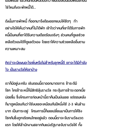
เอ็นพีแอล แล้วคนที่เป็นหนี้ดีบอกว่าผมต้องเป็นเอ็นพีแอลก่อน
ใช่ไหมถึงจะพักหนี้ได้...  
ดังนั้นการพักหนี้ ที่ออกมาจึงต้องออกแบบให้ชัดๆ  ทำ
อย่างไรให้เห็นว่าคนที่ไม่ได้พัก เข้าใจว่าคนที่เขาได้รับการพัก
หนี้เป็นคนที่เขาได้รับความเดือดร้อนจริงๆ ส่วนคนที่ดูแลช่วย
เหลือตัวเองได้ก็ดูแลตัวเอง โดยเราให้ความช่วยเหลืออื่นตาม
ความเหมาะสม
คิดว่าจะมีแผนอะไรเพิ่มหรือไม่สำหรับลูกหนี้ดี เขาจะได้มีกำลัง
ใจ เป็นรางวัลให้เขาบ้าง
เราก็มีอยู่นะครับ เช่นตอนนี้เราออกมาตรการ ชำระดีมี
โชค ใครชำระหนี้ก็มีสิทธิลุ้นรางวัล กระตุ้นการชำระดอกเบี้ย
บ่อยขึ้น ซึ่งโครงการก่อนหน้านี้เราคืนเป็นเงินเลย แต่ตอนหลัง
ก็มาดูเหมือนกันว่าใช้งบเยอะเหมือนกันปีหนึ่งใช้ 2-3 พันล้าน
บาท เป็นภาระอยู่  โครงการนี้ก็เลยเปลี่ยนมาเป็นการให้ชิง
โชคกันซึ่งถูกจริตคนไทยอยู่แล้ว ตอนนี้เราจะจับรางวัลงวด
แรก โดยให้สำนักงานสลากกินแบ่งรัฐบาลจับรางวัลให้ ทั้ง