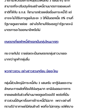
ว่าเขาไม่ไหวเรื่องภาระหนี้(แต่วงหนี้เกิน 3 แสนบาท) เขาก็
สามารถที่จะปรับปรุงโครงสร้างหนี้ตามมาตรการของแบงก์
ชาติที่ให้กับ ธ.ก.ส. ก็สามารถช่วยเหลือเรื่องภาระหนี้ได้ แต่
อาจจะไม่ได้รับการดูแลในระยะ 3 ปีที่เป็นดอกเบี้ย 0% ตามที่
รัฐบาลดูแลรายย่อย  อย่างไรก็ตามก็ต้องรอดูว่ารัฐบาลจะมี
มาตรการอะไรออกมาอีกหรือไม่ 
เกษตรกรที่ขอพักหนี้พักดอกเป็นกลุ่มไหนมากสุด
กระจายกันไป รายย่อยจะเป็นเกษตรกรกลุ่มชาวนาเยอะ
มากกว่าลูกค้ากลุ่มอื่น 
พวกชาวสวน อย่างชาวสวนทุเรียน มีเยอะไหม
กลุ่มนี้ส่วนใหญ่มีภาระหนี้เกิน 3 แสนครับ เขากู้เงินเยอะตาม
ลักษณะการผลิตที่ต้องใช้เงินทุนมาก เขามีเงินออมจากการ
ขายผลผลิตในช่วงที่ผ่านมาพอดูแลตัวเองได้ พอร์ตที่เป็น
ชาวสวนนี่ปัญหาเรื่องการชำระหนี้มีไม่มาก  เพราะอย่างที่
ทราบดีว่าราคาผลไม้ค่อนข้างดี พอที่จะไม่ขาดทุน แต่พืชบาง