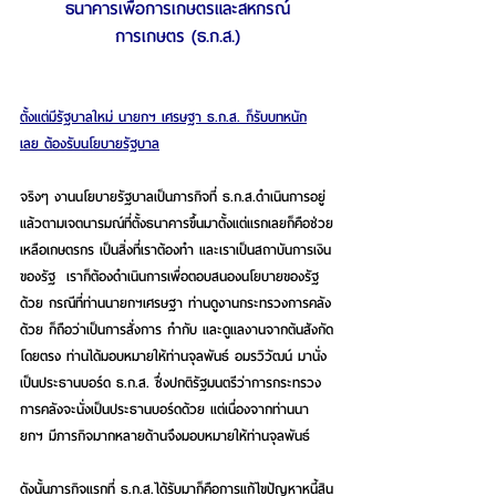
ธนาคารเพื่อการเกษตรและสหกรณ์
การเกษตร (ธ.ก.ส.)
ตั้งแต่มีรัฐบาลใหม่ นายกฯ เศรษฐา ธ.ก.ส. ก็รับบทหนัก
เลย ต้องรับนโยบายรัฐบาล
จริงๆ งานนโยบายรัฐบาลเป็นภารกิจที่ ธ.ก.ส.ดำเนินการอยู่
แล้วตามเจตนารมณ์ที่ตั้งธนาคารขึ้นมาตั้งแต่แรกเลยก็คือช่วย
เหลือเกษตรกร เป็นสิ่งที่เราต้องทำ และเราเป็นสถาบันการเงิน
ของรัฐ  เราก็ต้องดำเนินการเพื่อตอบสนองนโยบายของรัฐ
ด้วย กรณีที่ท่านนายกฯเศรษฐา ท่านดูงานกระทรวงการคลัง
ด้วย ก็ถือว่าเป็นการสั่งการ กำกับ และดูแลงานจากต้นสังกัด
โดยตรง ท่านได้มอบหมายให้ท่านจุลพันธ์ อมรวิวัฒน์ มานั่ง
เป็นประธานบอร์ด ธ.ก.ส. ซึ่งปกติรัฐมนตรีว่าการกระทรวง
การคลังจะนั่งเป็นประธานบอร์ดด้วย แต่เนื่องจากท่านนา
ยกฯ มีภารกิจมากหลายด้านจึงมอบหมายให้ท่านจุลพันธ์ 
ดังนั้นภารกิจแรกที่ ธ.ก.ส.ได้รับมาก็คือการแก้ไขปัญหาหนี้สิน