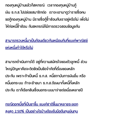
กองทุนหมู่บ้านแล้วก็สหกรณ์  เวลากองทุนหมู่บ้านกู้
เงิน ธ.ก.ส.ไปปล่อยสมาชิกต่อ  เราจะเอามาดูว่ารายชื่อคน
ขอกู้กองทุนหมู่บ้าน มีรายชื่อกู้ซ้ำซ้อนกับเราอยู่หรือไม่ เพื่อไม่
ให้ก่อหนี้ซ้ำซ้อน กับสหกรณ์ก็มีการตรวจสอบข้อมูลกัน
สามารถรวบหนี้มาเป็นก้อนเดียวกันเหมือนกับที่แบงก์พาณิชย์
แห่งหนึ่งทำได้หรือไม่
สามารถดำเนินการได้ อยู่ที่ความสมัครใจของตัวลูกหนี้ ส่วน
ใหญ่ปัญหาคือจะติดขัดเป็นข้อจำกัดที่เรื่องของหลัก
ประกัน เพราะถ้าเป็นหนี้ ธ.ก.ส. หนี้สถาบันการเงินอื่น หรือ
หนี้นอกระบบ ถ้าจะย้ายมา ธ.ก.ส.ต้องมาทั้งหนี้ทั้งหลัก
ประกัน เราก็เรียกสินเชื่อนอกระบบมาจ่ายต่อเนื่องหลายปี
กรณีดอกเบี้ยที่เป็นขาขึ้น แบงก์ชาติขึ้นมาหลายระลอก
สูงสุด 2.50% เป็นอย่างไรบ้างต้องรับมือต้นทุนเงินทุน
เราก็ต้องบริหารจัดการ ถามว่ากระทบหรือไม่--กระทบ ยิ่งเรา