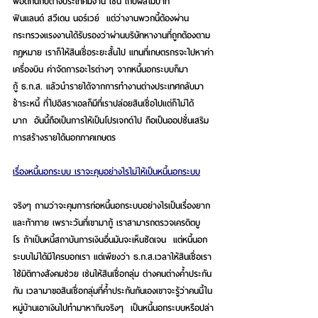
พอดีกันกับต่างประเทศมีงาน เช่น เก็บผลไม้ป่าที่
ฟินแลนด์ สวีเดน นอร์เวย์  แต่ว่างานพวกนี้ต้องผ่าน
กระทรวงแรงงานได้รับรองว่าผ่านบริษัทหางานที่ถูกต้องตาม
กฎหมาย เราก็ให้สินเชื่อระยะสั้นไป แทนที่เกษตรกรจะไปหาค่า
เครื่องบิน ค่าจัดการอะไรต่างๆ จากหนี้นอกระบบก็มา
กู้ ธ.ก.ส. แล้วนำรายได้จากการทำงานต่างประเทศกลับมา
ชำระหนี้ ที่ไปอิสราเอลก็มีที่เราปล่อยสินเชื่อไปแต่ก็ไม่ได้
มาก  อันนี้ถือเป็นการให้เป็นโปรเจกต์ไป ถือเป็นออปชั่นเสริม
การสร้างรายได้นอกภาคเกษตร
เรื่องหนี้นอกระบบ เราจะคุมอย่างไรไม่ให้เป็นหนี้นอกระบบ
จริงๆ ถามว่าจะคุมการก่อหนี้นอกระบบอย่างไรเป็นเรื่องยาก
และท้าทาย เพราะวันที่เขามากู้ เราสามารถตรวจเครดิตบู
โร ถ้าเป็นหนี้สถาบันการเงินอื่นมันจะเห็นชัดเจน  แต่หนี้นอก
ระบบไม่ได้มีใครบอกเรา แต่เพียงว่า ธ.ก.ส.เวลาให้สินเชื่อเรา
ใช้มิติทางสังคมช่วย เช่นให้สินเชื่อกลุ่ม ต่างคนต่างค้ำประกัน
กัน เวลามาขอสินเชื่อกลุ่มที่ค้ำประกันกันเองเขาจะรู้ว่าคนนี้ใน
หมู่บ้านเอาเงินไปทำมาหากินจริงๆ  เป็นหนี้นอกระบบหรือปล่า