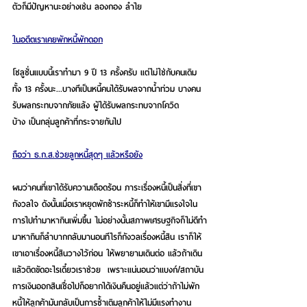
ตัวก็มีปัญหานะอย่างเช่น ลองกอง ลำไย
ในอดีตเราเคยพักหนี้พักดอก
โซลูชั่นแบบนี้เราทำมา 9 ปี 13 ครั้งครับ แต่ไม่ใช่กับคนเดิม
ทั้ง 13 ครั้งนะ...บางทีเป็นหนี้คนได้รับผลจากน้ำท่วม บางคน
รับผลกระทบจากภัยแล้ง ผู้ได้รับผลกระทบจากโควิด
บ้าง เป็นกลุ่มลูกค้าที่กระจายกันไป
ถือว่า ธ.ก.ส.ช่วยลูกหนี้สุดๆ แล้วหรือยัง
ผมว่าคนที่เขาได้รับความเดือดร้อน ภาระเรื่องหนี้เป็นสิ่งที่เขา
กังวลใจ ดังนั้นเมื่อเราหยุดพักชำระหนี้ก็ทำให้เขามีแรงใจใน
การไปทำมาหากินเพิ่มขึ้น ไม่อย่างนั้นสภาพเศรษฐกิจก็ไม่ดีทำ
มาหากินก็ลำบากกลับมานอนทีไรก็กังวลเรื่องหนี้สิน เราก็ให้
เขาเอาเรื่องหนี้สินวางไว้ก่อน ให้พยายามเดินต่อ แล้วถ้าเดิน
แล้วติดขัดอะไรเดี๋ยวเราช่วย  เพราะแน่นอนว่าแบงก์/สถาบัน
การเงินออกสินเชื่อไปก็อยากได้เงินคืนอยู่แล้วแต่ว่าถ้าไม่พัก
หนี้ให้ลูกค้ามันกลับเป็นการซ้ำเติมลูกค้าให้ไม่มีแรงทำงาน