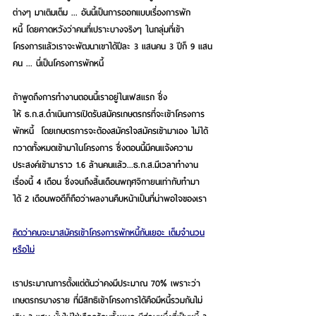
ต่างๆ มาเติมเต็ม ... อันนี้เป็นการออกแบบเรื่องการพัก
หนี้ โดยคาดหวังว่าคนที่เปราะบางจริงๆ ในกลุ่มที่เข้า
โครงการแล้วเราจะพัฒนาเขาได้ปีละ 3 แสนคน 3 ปีก็ 9 แสน
คน ... นี่เป็นโครงการพักหนี้
ถ้าพูดถึงการทำงานตอนนี้เราอยู่ในเฟสแรก ซึ่ง
ให้ ธ.ก.ส.ดำเนินการเปิดรับสมัครเกษตรกรที่จะเข้าโครงการ
พักหนี้  โดยเกษตรการจะต้องสมัครใจสมัครเข้ามาเอง ไม่ได้
กวาดทั้งหมดเข้ามาในโครงการ ซึ่งตอนนี้มีคนแจ้งความ
ประสงค์เข้ามาราว 1.6 ล้านคนแล้ว...ธ.ก.ส.มีเวลาทำงาน
เรื่องนี้ 4 เดือน ซึ่งจนถึงสิ้นเดือนพฤศจิกายนเท่ากับทำมา
ได้ 2 เดือนพอดีก็ถือว่าผลงานคืบหน้าเป็นที่น่าพอใจของเรา
คิดว่าคนจะมาสมัครเข้าโครงการพักหนี้กันเยอะ เต็มจำนวน
หรือไม่
เราประมาณการตั้งแต่ต้นว่าคงมีประมาณ 70% เพราะว่า
เกษตรกรบางราย ที่มีสิทธิเข้าโครงการได้คือมีหนี้รวมกันไม่