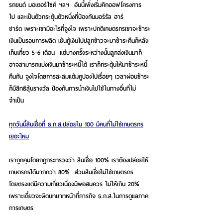
รถยนต์ มอเตอร์ไซค์ ฯลฯ  อันนี้เพิ่งเริ่มคิกออฟโครงการ
ไป และเป็นตัวกระตุ้นตัวหนึ่งที่ป้องกันมอร์รัล ฮาร์
ซาร์ด เพราะเขามีอะไรที่จูงใจ เพราะปกติเกษตรกรเขาจะชำระ
เงินเป็นรอบการผลิต เช่นกู้เงินไปปลูกข้าวจะมาชำระคืนก็หลัง
เก็บเกี่ยว 5-6 เดือน  แต่บางครั้งระหว่างนั้นลูกส่งเงินมาก็
อาจสามารถแบ่งเงินมาชำระหนี้ได้ เราก็กระตุ้นให้มาชำระหนี้
คืนกัน จูงใจโดยการสะสมแต้มคูปองไปเรื่อยๆ เวลาผ่อนชำระ
ก็มีสิทธิลุ้นรางวัล ป้องกันการนำเงินไปใช้ในทางอื่นที่ไม่
จำเป็น
ทุกวันนี้สินเชื่อที่ ธ.ก.ส.ปล่อยใน 100 มีคนที่ไม่ใช่เกษตรกร
เยอะไหม
เราถูกคุมโดยกฎกระทรวงว่า สินเชื่อ 100% เราต้องปล่อยให้
เกษตรกรได้มากกว่า 80%  ส่วนสินเชื่อไม่ใช่เกษตรกร
โดยตรงแต่มีความเกี่ยวเนื่องมีพอสมควร ไม่ให้เกิน 20% 
เพราะเดี๋ยวจะผิดบทบาทหน้าที่ภารกิจ ธ.ก.ส.ในการดูแลภาค
การเกษตร