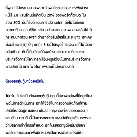
ที่พูดว่าไม่กระทบมากเพราะว่าพอร์ตของโครงการพักชำระ
หนี้มี 2.8 แสนล้านนั้นคิดเป็น 20% ของพอร์ตทั้งหมด ใน
ส่วน 80% นั้นก็ยังดำเนินการไปตามปกติ จึงไม่ได้ถึงกับ
กระทบกับบาลานซ์ชีท แต่ถามว่ากระทบสภาพคล่องหรือไม่ ก็
กระทบบางส่วน เพราะว่าเราจ่ายสินเชื่อเป็นระยะยาว เขาเคย
ผ่อนชำระเราทุกปีๆ แต่ถ้า 3 ปีนี้ให้หยุดชำระเงินเขาก็ไม่ได้วน
กลับเข้ามา อันนี้เป็นเรื่องที่มีผลบ้าง แต่ ธ.ก.ส.ก็สามารถ
บริหารจัดการให้สามารถมีเงินหมุนเวียนในการบริหารจัดการ
ตามปกติได้ แคชโฟลในภาพรวมก็ไม่กระทบมาก
ต้องออกหุ้นกู้มาช่วยหรือไม่
ไม่ครับ ไม่จำเป็นต้องออกหุ้นกู้ ตอนนี้สภาพคล่องที่มีอยู่เพียง
พอในการดำเนินการ เราก็ใช้วิธีในการออกผลิตภัณฑ์ตาม
ปกติที่เรามีอยู่ตามแผน เช่นสลากถุงทองที่เราออกวงเงิน 1 
แสนล้านบาท อันนี้เป็นการออกตามแผนปกติอยู่แล้วนะเพราะ
ว่ามีสลากเก่าที่ครบกำหนด เราก็เลยออกชุดใหม่มารักษา
พอร์ตเก่าและบวกเพิ่มนิดหน่อยเป็นการเพิ่มรายใหม่เข้า