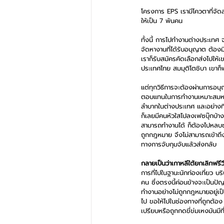
โครงการ EPS เรามีโควตาที่จัดส
ให้เป็น 7 พันคน
ทั้งนี้ การไปทำงานต่างประเทศ 
จัดหางานที่ได้รับอนุญาต ต้อง
เราก็รับสมัครคัดเลือกส่งไปให้
ประเทศไทย สมมุติโตชิบา เขาก็พาล
แต่ทุกวิธีการจะต้องผ่านการอนุ
ตอบแทนในการทำงานเหมาะสมหรื
ลำบากในต่างประเทศ และอย่างที
ก็เลยมีคนหัวใสไปลงเฟซบุ๊กบ้าง
สามารถทำงานได้ ก็ต้องไปหลบซ่
ถูกกฎหมาย จึงไม่สามารถเข้าถึ
ทางการจับกุมจับแล้วส่งกลับ
กลายเป็นว่าเกาหลีใต้ยกเลิกฟรีว
การที่ไปในฐานะนักท่องเที่ยว บ
คน ซึ่งตรงนี้ค่อนข้างจะเป็นปั
ทำงานอย่างไม่ถูกกฎหมายอยู่เป
ไป ขอให้ไปในช่องทางที่ถูกต้อ
เปรียบหรือถูกกดขี่ข่มเหงมันมี