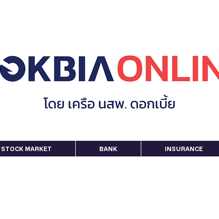
STOCK MARKET
BANK
INSURANCE