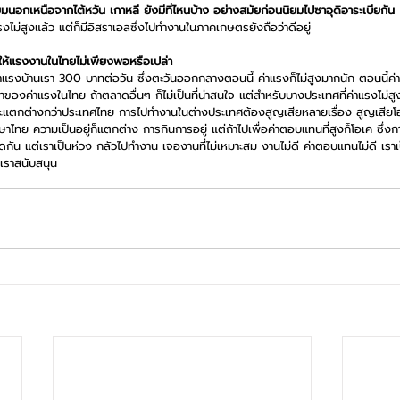
นอกเหนือจากไต้หวัน เกาหลี ยังมีที่ไหนบ้าง อย่างสมัยก่อนนิยมไปซาอุดิอาระเบียกัน
ไม่สูงแล้ว แต่ก็มีอิสราเอลซึ่งไปทำงานในภาคเกษตรยังถือว่าดีอยู่
ห้แรงงานในไทยไม่เพียงพอหรือเปล่า
าแรงบ้านเรา 300 บาทต่อวัน ซึ่งตะวันออกกลางตอนนี้ ค่าแรงก็ไม่สูงมากนัก ตอนนี้ค่
ท่าของค่าแรงในไทย ถ้าตลาดอื่นๆ ก็ไม่เป็นที่น่าสนใจ แต่สำหรับบางประเทศที่ค่าแรงไม่
แตกต่างกว่าประเทศไทย การไปทำงานในต่างประเทศต้องสูญเสียหลายเรื่อง สูญเสียโอ
ไทย ความเป็นอยู่ก็แตกต่าง การกินการอยู่ แต่ถ้าไปเพื่อค่าตอบแทนที่สูงก็โอเค ซึ่
กัน แต่เราเป็นห่วง กลัวไปทำงาน เจองานที่ไม่เหมาะสม งานไม่ดี ค่าตอบแทนไม่ดี เราเ
 เราสนับสนุน