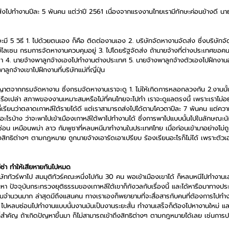
่งไปทำงานปีละ 5 พันคน แต่ว่าปี 2561 เนื่องจากแรงงานไทยเรามีทักษะค่อนข้างดี นายจ
จะมี 5 วิธี 1. ไปด้วยตนเอง ก็คือ ติดต่องานเอง 2. บริษัทจัดหางานจัดส่ง ซึ่งบริษัทจ
มีไลเซน กรมการจัดหางานควบคุมอยู่ 3. ไปโดยรัฐจัดส่ง ถ้านายจ้างที่ต่างประเทศขอค
เขา 4. นายจ้างพาลูกจ้างเองไปทำงานต่างประเทศ 5. นายจ้างพาลูกจ้างตัวเองไปฝึกงานอย
ูกจ้างเขาไปฝึกงานที่บริษัทแม่ที่ญี่ปุ่น
ญาตจากกรมจัดหางาน ซึ่งกรมจัดหางานเราจะดู 1. ไม่ให้เกิดการหลอกลวงกัน 2.งานนั้นม
อเปล่า สภาพของงานเหมาะสมหรือไม่ที่คนไทยจะไปทำ เราจะดูแลตรงนี้ เพราะเราไม่
่เรียนว่าตลาดเกาหลีใต้รายได้ดี แต่เราสามารถส่งไปได้ตามโควตาปีละ 7 พันคน แต่ควา
อะไรบ้าง ว่าจะพาไปเข้าเมืองเกาหลีใต้พาไปทำงานได้ ซึ่งการพาไปแบบนั้นไปในลักษณะนัก
อน เหมือนพม่า ลาว กัมพูชาที่หลบหนีมาทำงานในประเทศไทย เมื่อก่อนเข้ามาอย่างไม่
งสิทธิต่างๆ ตามกฎหมาย ถูกนายจ้างเอารัดเอาเปรียบ ร้องเรียนอะไรก็ไม่ได้ เพราะตัว
ีซ่า ทำให้เสียหายกันไปหมด
ริษัททัวร์พาไป สมมุติทัวร์คณะหนึ่งไปกัน 30 คน พอเข้าเมืองเขาได้ ก็หลบหนีไปทำงาน
ญหา ปัจจุบันกระทรวงยุติธรรมของเกาหลีใต้เขาก็กังวลกับเรื่องนี้ และได้หารือมาทางป
็นจำนวนมาก ล่าสุดมีถึงแสนคน ทางเราเองก็พยายามที่จะสื่อสารกับคนที่ต้องการไปทำงาน
ง ไปหลบซ่อนไปทำงานแบบนั้นงานมันเป็นงานระยะสั้น ทำงานเสร็จก็ต้องไปหางานใหม่ และ
ที่สำคัญ ถ้าเกิดปัญหาขึ้นมา ก็ไม่สามารถเข้าถึงสิทธิต่างๆ ตามกฎหมายได้เลย เช่นการป