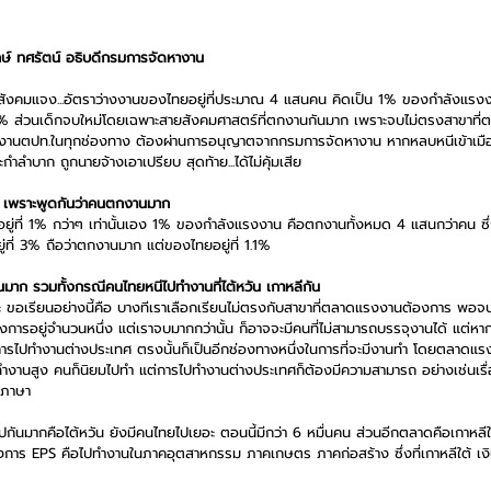
ษ์ ทศรัตน์ อธิบดีกรมการจัดหางาน
งคมแจง...อัตราว่างงานของไทยอยู่ที่ประมาณ 4 แสนคน คิดเป็น 1% ของกำลังแรงงาน
3% ส่วนเด็กจบใหม่โดยเฉพาะสายสังคมศาสตร์ที่ตกงานกันมาก เพราะจบไม่ตรงสาขาที
ทำงานตปท.ในทุกช่องทาง ต้องผ่านการอนุญาตจากกรมการจัดหางาน หากหลบหนีเข้าเมื
กำลำบาก ถูกนายจ้างเอาเปรียบ สุดท้าย...ได้ไม่คุ้มเสีย
ร เพราะพูดกันว่าคนตกงานมาก
ยู่ที่ 1% กว่าๆ เท่านั้นเอง 1% ของกำลังแรงงาน คือตกงานทั้งหมด 4 แสนกว่าคน ซึ
ู่ที่ 3% ถือว่าตกงานมาก แต่ของไทยอยู่ที่ 1.1%
ันมาก รวมทั้งกรณีคนไทยหนีไปทำงานที่ไต้หวัน เกาหลีกัน
 ขอเรียนอย่างนี้คือ บางทีเราเลือกเรียนไม่ตรงกับสาขาที่ตลาดแรงงานต้องการ พอจ
รอยู่จำนวนหนึ่ง แต่เราจบมากกว่านั้น ก็อาจจะมีคนที่ไม่สามารถบรรจุงานได้ แต่หาก
งการไปทำงานต่างประเทศ ตรงนั้นก็เป็นอีกช่องทางหนึ่งในการที่จะมีงานทำ โดยตลาดแร
งานสูง คนก็นิยมไปทำ แต่การไปทำงานต่างประเทศก็ต้องมีความสามารถ อย่างเช่นเรื่อง
 ภาษา
ปกันมากคือไต้หวัน ยังมีคนไทยไปเยอะ ตอนนี้มีกว่า 6 หมื่นคน ส่วนอีกตลาดคือเกาหลีใ
งการ EPS คือไปทำงานในภาคอุตสาหกรรม ภาคเกษตร ภาคก่อสร้าง ซึ่งที่เกาหลีใต้ เง