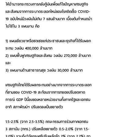
ให้อำนาจกระทรวงการคลังกู้เงินเพื่อแก้ไขปัญหาเศรษฐกิจ
และสังคมจากการระบาดระลอกใหม่ของโรคติดเชื้อ COVID-
19 ฉบับใหม่มีวงเงินไม่เกิน 7 แสนล้านบาท เบื้องต้นกำหนดนำ
ไปใช้ใน 3 แผนงาน คือ
1) แผนเยียวยาหรือชดเชยแก่ประชาชนและธุรกิจที่ได้รับผลก
ระทบ วงเงิน 400,000 ล้านบาท
2) แผนฟื้นฟูเศรษฐกิจและสังคม วงเงิน 270,000 ล้านบาท 
และ
3) แผนงานด้านสาธารณสุข วงเงิน 30,000 ล้านบาท
เศรษฐกิจไทยได้รับผลกระทบอย่างมากจากการระบาดระลอก
ที่สามของ COVID-19 สะท้อนจากการทยอยปรับลดคาด
การณ์ GDP ปีนี้ลงของหลายหน่วยงานทั้งภาครัฐและเอกชน 
อาทิ สภาพัฒน์ฯ ปรับลดลงเป็นขยายตัว
1.5-2.5% (จาก 2.5-3.5%) คณะกรรมการร่วมภาคเอกชน 
3 สถาบัน (กกร.) ปรับเหลือขยายตัว 0.5-2.0% (จาก 1.5-
3.0%) รวมถึงวิจัยกรุงศรีปรับเหลือโต 2% (จาก 2.2%) กา