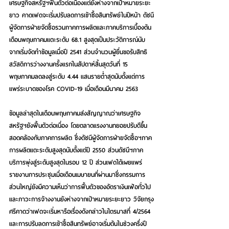
เศรษฐกิจสหรัฐฯฟื้นตัวต่อเนื่องแต่ยังห่างจากเป้าหมายระยะ
ยาว คาดเฟดจะเริ่มปรับลดการเข้าซื้อสินทรัพย์ในปีหน้า 
ดัชนี
ผู้จัดการฝ่ายจัดซื้อรวมภาคการผลิตและภาคบริการเบื้องต้น
เดือนพฤษภาคมแตะระดับ 68.1 สูงสุดเป็นประวัติการณ์นับ
จากเริ่มจัดทำข้อมูลเมื่อปี 2541 ส่วนจำนวนผู้ยื่นขอรับสิทธิ
สวัสดิการว่างงานครั้งแรกในสัปดาห์สิ้นสุดวันที่ 15 
พฤษภาคมลดลงสู่ระดับ 4.44 แสนรายต่ำสุดนับตั้งแต่การ
แพร่ระบาดของโรค COVID-19 เมื่อเดือนมีนาคม 2563  
ข้อมูลล่าสุดในเดือนพฤษภาคมส่งสัญญาณว่าเศรษฐกิจ
สหรัฐฯยังฟื้นตัวต่อเนื่อง โดยตลาดแรงงานทยอยปรับดีขึ้น
สอดคล้องกับภาคการผลิต ซึ่งดัชนีผู้จัดการฝ่ายจัดซื้อฯภาค
การผลิตแตะระดับสูงสุดนับตั้งแต่ปี 2550 ส่วนดัชนีฯภาค
บริการพุ่งสู่ระดับสูงสุดในรอบ 12 ปี ส่วนเฟดได้เผยแพร่
รายงานการประชุมเมื่อเดือนเมษายนที่ผ่านมาซึ่งกรรมการ
ส่วนใหญ่ยังมีความเห็นว่าการฟื้นตัวของอัตราเงินเฟ้อทั่วไป
และภาวะการจ้างงานยังห่างจากเป้าหมายระยะยาว วิจัยกรุง
ศรีคาดว่าเฟดจะเริ่มหารือเรื่องดังกล่าวในไตรมาสที่ 4/2564 
และการปรับลดการเข้าซื้อสินทรัพย์อาจเริ่มต้นในช่วงครึ่งปี