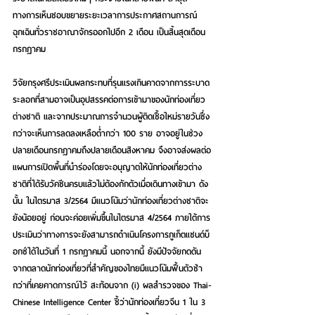
ทางการเห็นชอบขยายระยะเวลาการประกาศสถานการณ์
ฉุกเฉินทั่วราชอาณาจักรออกไปอีก 2 เดือน เป็นสิ้นสุดเดือน
กรกฎาคม
วิจัยกรุงศรีประเมินผลกระทบที่รุนแรงเกินคาดจากการระบาด
ระลอกที่สามอาจเป็นอุปสรรคต่อการเข้ามาของนักท่องเที่ยว
ต่างชาติ และจากประมาณการจำนวนผู้ติดเชื้อใหม่รายวันซึ่ง
กว่าจะเห็นการลดลงเหลือต่ำกว่า 100 ราย อาจอยู่ในช่วง
ปลายเดือนกรกฎาคมถึงปลายเดือนสิงหาคม จึงอาจส่งผลต่อ
แผนการเปิดพื้นที่นำร่องโดยจะอนุญาตให้นักท่องเที่ยวต่าง
ชาติที่ได้รับวัคซีนครบแล้วไม่ต้องกักตัวเมื่อเดินทางเข้ามา ดัง
นั้น ในไตรมาส 3/2564 มีแนวโน้มว่านักท่องเที่ยวต่างชาติจะ
ยังน้อยอยู่ ก่อนจะค่อยเพิ่มขึ้นในไตรมาส 4/2564
 ภายใต้การ
ประเมินว่าทางการจะยังสามารถดำเนินโครงการภูเก็ตแซนด์บ็
อกซ์ได้ในวันที่ 1 กรกฎาคมนี้ นอกจากนี้ ยังมีปัจจัยกดดัน
จากตลาดนักท่องเที่ยวที่สำคัญของไทยมีแนวโน้มฟื้นตัวช้า
กว่าที่เคยคาดการณ์ไว้ สะท้อนจาก (i) ผลสำรวจของ Thai-
Chinese Intelligence Center ชี้ว่านักท่องเที่ยวจีน 1 ใน 3 