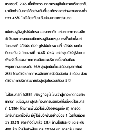
แรกของปี 2565 เมื่อกิจกรรมทางเศรษฐกิจในภาคบริการกลับ
มาเปิดดำเนินการได้อย่างเต็มที่และอัตราการว่างงานลดลงต่ำ
กว่า 4.5% ใกล้เคียงกับระดับก่อนการแพร่ระบาด
แม้เศรษฐกิจยูโรโซนไตรมาสแรกหดตัว แต่คาดว่าการเร่งฉีด
วัคซีนและการทยอยเปิดเศรษฐกิจจะหนุนการฟื้นตัวตั้งแต่
ไตรมาสที่ 2/2564 
GDP ยูโรโซนไตรมาสที่ 1/2564 หดตัว
ติดต่อกัน 2 ไตรมาสที่ -0.6% QoQ แต่ล่าสุดดัชนีผู้จัดการ
ฝ่ายจัดซื้อรวมภาคการผลิตและบริการเบื้องต้นเดือน
พฤษภาคมแตะระดับ 56.9 สูงสุดนับตั้งแต่เดือนกุมภาพันธ์ 
2561 โดยดัชนีฯภาคการผลิตขยายตัวติดต่อกัน 4 เดือน ส่วน
ดัชนีฯภาคบริการขยายตัวสูงสุดในรอบเกือบ 3 ปี
ในไตรมาสที่ 1/2564 เศรษฐกิจยูโรโซนเข้าสู่ภาวะถดถอยเชิง
เทคนิค แต่ข้อมูลล่าสุดสะท้อนการปรับตัวดีขึ้นตั้งแต่ไตรมาส
ที่ 2/2564 โดยการฟื้นตัวได้รับปัจจัยหนุนทั้ง (i) การฉีด
วัคซีนที่รวดเร็วขึ้น มีผู้ได้รับวัคซีนอย่างน้อย 1 โดสไปแล้วก
ว่า 33.5% ขณะที่ฉีดไปแล้ว 211.4 ล้านโดสและจะแตะระดับ 
400 ล้านโดสในช่วงไตรมาส 2/2564 (ii) การกลับมาเปิด