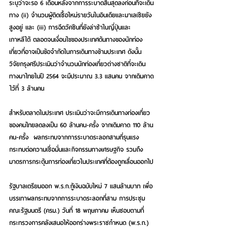
ระบุว่าจะรอ 6 เดือนหลังจากการระบาดสิ้นสุดลงก่อนที่จะเดิน
ทาง (ii) จำนวนผู้ติดเชื้อใหม่รายวันในอินเดียและมาเลเซียยัง
สูงอยู่ และ (iii) การฉีดวัคซีนที่ยังล่าช้าในญี่ปุ่นและ
เกาหลีใต้ ตลอดจนเงื่อนไขของประเทศต้นทางของนักท่อง
เที่ยวที่อาจเป็นข้อจำกัดในการเดินทางข้ามประเทศ ดังนั้น 
วิจัยกรุงศรีประเมินว่าจำนวนนักท่องเที่ยวต่างชาติที่จะเดิน
ทางมาไทยในปี 2564 จะมีประมาณ 3.3 แสนคน จากเดิมคาด
ไว้ที่ 3 ล้านคน
สำหรับตลาดในประเทศ ประเมินว่าจะมีการเดินทางท่องเที่ยว
ของคนไทยลดลงเป็น 60 ล้านคน-ครั้ง จากเดิมคาด 110 ล้าน
คน-ครั้ง  ผลกระทบจากการระบาดระลอกสามที่รุนแรง
กระทบต่อความเชื่อมั่นและกิจกรรมทางเศรษฐกิจ รวมถึง
มาตรการกระตุ้นการท่องเที่ยวในประเทศที่ต้องถูกเลื่อนออกไป
รัฐบาลเตรียมออก พ.ร.ก.กู้เงินฉบับใหม่ 7 แสนล้านบาท เพื่อ
บรรเทาผลกระทบจากการระบาดระลอกที่สาม
 การประชุม
คณะรัฐมนตรี (ครม.) วันที่ 18 พฤษภาคม เห็นชอบตามที่
กระทรวงการคลังเสนอให้ออกร่างพระราชกำหนด (พ.ร.ก.) 