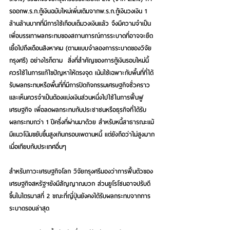
รออกพ.ร.ก.กู้เงินฉบับใหม่เพิ่มเติมจากพ.ร.ก.กู้เงินวงเงิน 1 
ล้านล้านบาทที่มีการใช้เกือบเต็มวงเงินแล้ว จึงมีความจำเป็น
เพื่อบรรเทาผลกระทบของสถานการณ์การระบาดที่อาจจะยืด
เยื้อไปถึงเดือนสิงหาคม (ตามแบบจำลองการระบาดของวิจัย
กรุงศรี) อย่างไรก็ตาม  สิ่งที่สำคัญของการกู้เงินรอบใหม่นี้ 
ควรใช้ในการแก้ไขปัญหาให้ตรงจุด เน้นใช้เฉพาะกับพื้นที่ที่ได้
รับผลกระทบหรือพื้นที่ที่มีการปิดกิจกรรมเศรษฐกิจชั่วคราว 
และเห็นควรจำเป็นต้องแบ่งเงินส่วนหนึ่งไปใช้ในการฟื้นฟู
เศรษฐกิจ เพื่อลดผลกระทบกับประชาชนหรือธุรกิจที่ได้รับ
ผลกระทบกว่า 1 ปีครึ่งที่ผ่านมาด้วย สำหรับหนี้สาธารณะแม้
มีแนวโน้มขยับขึ้นสูงเกินกรอบเพดานหนี้ แต่ยังถือว่าไม่สูงมาก
เมื่อเทียบกับประเทศอื่นๆ
สำหรับภาวะเศรษฐกิจโลก วิจัยกรุงศรีมองว่าการฟื้นตัวของ
เศรษฐกิจสหรัฐฯยังมีสัญญาณบวก ส่วนยูโรโซนอาจปรับดี
ขึ้นในไตรมาสที่ 2 ขณะที่ญี่ปุ่นยังคงได้รับผลกระทบจากการ
ระบาดรอบล่าสุด