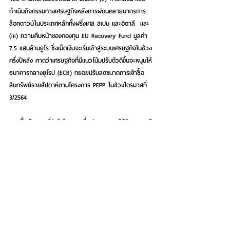
ดำเนินกิจกรรมทางเศรษฐกิจหลังการผ่อนคลายมาตรการ
ล็อคดาวน์ในประเทศหลักทั้งฝรั่งเศส สเปน และอิตาลี  และ 
(iii) ความคืบหน้าของกองทุน EU Recovery Fund มูลค่า 
7.5 แสนล้านยูโร ซึ่งเม็ดเงินจะเริ่มเข้าสู่ระบบเศรษฐกิจในช่วง
ครึ่งปีหลัง คาดว่าเศรษฐกิจที่มีแนวโน้มปรับตัวดีขึ้นจะหนุนให้
ธนาคารกลางยุโรป (ECB) ทยอยปรับลดขนาดการเข้าซื้อ
สินทรัพย์รายสัปดาห์ตามโครงการ PEPP ในช่วงไตรมาสที่ 
3/2564
การฟื้นตัวของญี่ปุ่นในไตรมาสที่ 2/2564 อาจได้รับแรงกดดัน
จากการระบาดรอบที่ 4 ส่วน BOJ ส่งสัญญาณคงนโยบาย
การเงินผ่อนคลาย 
GDP ไตรมาส 1/2564 หดตัว 5.1% 
QoQ annualized ส่วนการส่งออกในเดือนเมษายนลดลง 
2.7% MoM หดตัวเป็นครั้งแรกในรอบ 3 เดือน ในเดือน
พฤษภาคมดัชนีผู้จัดการฝ่ายจัดซื้อรวมภาคการผลิตและภาค
บริการเบื้องต้นลดลงสู่ระดับ 48.1 ต่ำสุดในรอบ 4 เดือน โดย
ดัชนีฯภาคบริการปรับตัวสู่ระดับต่ำสุดในรอบ 9 เดือน ส่วน
ดัชนีฯภาคการผลิตขยายตัวต่อเนื่อง (ค่าดัชนี >50) เป็นเดือน