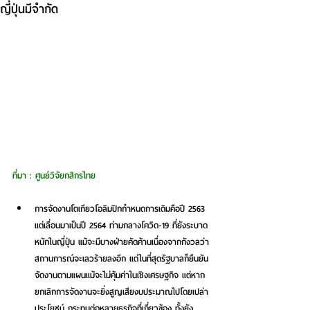
ญี่ปุ่นมีจำกัด
ที่มา : ศูนย์วิจัยกสิกรไทย
การจัดงานโตเกียวโอลิมปิกกำหนดการเดิมคือปี 2563 
แต่เลื่อนมาเป็นปี 2564 ท่ามกลางโควิด-19 ที่ยังระบาด
หนักในญี่ปุ่น แม้จะมีบางฝ่ายคัดค้านเนื่องจากกังวลว่า
สถานการณ์จะเลวร้ายลงอีก แต่
ในที่สุดรัฐบาลก็ยืนยัน
จัดงานตามแผนแม้จะไม่คุ้มค่าในเชิงเศรษฐกิจ แต่หาก
ยกเลิกการจัดงานจะยิ่งสูญเสียงบประมาณไปโดยเปล่า
ประโยชน์ กระทบต่อหลายธุรกิจที่เกี่ยวข้อง ทั้งยัง