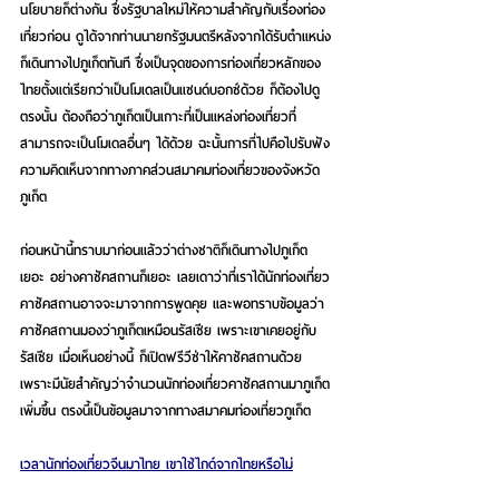
นโยบายก็ต่างกัน ซึ่งรัฐบาลใหม่ให้ความสำคัญกับเรื่องท่อง
เที่ยวก่อน ดูได้จากท่านนายกรัฐมนตรีหลังจากได้รับตำแหน่ง
ก็เดินทางไปภูเก็ตทันที ซึ่งเป็นจุดของการท่องเที่ยวหลักของ
ไทยตั้งแต่เรียกว่าเป็นโมเดลเป็นแซนด์บอกซ์ด้วย ก็ต้องไปดู
ตรงนั้น ต้องถือว่าภูเก็ตเป็นเกาะที่เป็นแหล่งท่องเที่ยวที่
สามารถจะเป็นโมเดลอื่นๆ ได้ด้วย ฉะนั้นการที่ไปคือไปรับฟัง
ความคิดเห็นจากทางภาคส่วนสมาคมท่องเที่ยวของจังหวัด
ภูเก็ต 
ก่อนหน้านี้ทราบมาก่อนแล้วว่าต่างชาติก็เดินทางไปภูเก็ต
เยอะ อย่างคาซัคสถานก็เยอะ เลยเดาว่าที่เราได้นักท่องเที่ยว
คาซัคสถานอาจจะมาจากการพูดคุย และพอทราบข้อมูลว่า
คาซัคสถานมองว่าภูเก็ตเหมือนรัสเซีย เพราะเขาเคยอยู่กับ
รัสเซีย เมื่อเห็นอย่างนี้ ก็เปิดฟรีวีซ่าให้คาซัคสถานด้วย 
เพราะมีนัยสำคัญว่าจำนวนนักท่องเที่ยวคาซัคสถานมาภูเก็ต
เพิ่มขึ้น ตรงนี้เป็นข้อมูลมาจากทางสมาคมท่องเที่ยวภูเก็ต
เวลานักท่องเที่ยวจีนมาไทย เขาใช้ไกด์จากไทยหรือไม่