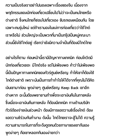
ความเป็นจริงเราอย่าไปมองเฉพาะเรื่องของจีน เนื่องจาก
พฤติกรรมของนักท่องเที่ยวเปลี่ยนไปไม่ว่าจะเป็นคนไทยหรือ
ต่างชาติ ซึ่งคนไทยก็ชอบไปเที่ยวเอง ขับรถเองเหมือนกัน โดย
เฉพาะคนรุ่นใหม่ แต่ถ้าเรามองในแง่การท่องเที่ยวว่าใช้ไกด์
เราหรือไม่ ส่วนใหญ่จะเป็นพวกที่มาเป็นกรุ๊ปเป็นหมู่คณะมา 
ส่วนนี้ยังใช้ไกด์อยู่ เรียกว่ายังมีความจำเป็นที่ต้องมีไกด์ไทย
อย่างไรก็ตาม ก่อนหน้านี้เรามีปัญหาทางเทคนิค ก่อนโควิดมี
นักท่องเที่ยวเยอะ มีไกด์จริง แต่ไม่เพียงพอ คำว่าไม่เพียงพอ
นี้เป็นปัญหาทางเทคนิคของทัวร์ศูนย์เหรียญ ทำให้เขาก็ต้องใช้
ไกด์ต่างชาติ เพราะมันเป็นการทำกำไรให้ได้จากที่คุณไม่ได้คิด
เงินเขามาก่อน พูดง่ายๆ ศูนย์เหรียญ Keep Back เขาอีก
ต่างหาก ฉะนั้นต้องพยายามทำเพื่อจะเอาเงินคืนในภายหลัง 
ซึ่งเมื่อจะเอาเงินคืนภายหลัง ก็ต้องมีเทคนิค ทางด้านบริษัท
ทัวร์ต้องจ่ายเงินล่วงหน้า ต้องมีการแอดวานซ์เรื่องไกด์ ต้อง
แอดวานซ์ร่วมกันทำงาน ดังนั้น ไกด์ไทยเราจะสู้ไม่ได้ ความรู้
ความสามารถในการที่จะดึงดูดคนด้วยภาษาของเขากันเอง 
พูดง่ายๆ คือเขาหลอกกันเองง่ายกว่า