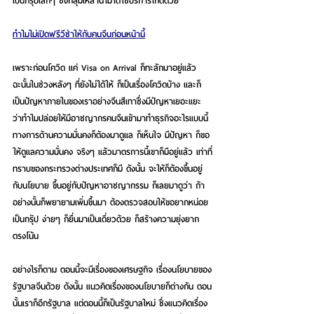
เป็นกรุ๊ปเล็กๆ ซึ่งกลุ่มเหล่านี้ไม่ได้ใช้บริการไกด์ด้วย
ทำไมไม่เปิดฟรีวีซ่าให้กับคนจีนก่อนหน้านี้
เพราะก่อนโควิด แค่ Visa on Arrival ก็ทะลักมาอยู่แล้ว 
ฉะนั้นในช่วงหลังๆ ที่ยังไม่ได้ให้ ก็เป็นเรื่องโควิดบ้าง และก็
เป็นปัญหาภายในของเราอย่างจีนสีเทาซึ่งมีปัญหาเยอะแยะ 
ว่าทำไมปล่อยให้มีอาชญากรคนจีนเข้ามาทำธุรกิจอะไรแบบนี้ 
ทางการด้านความมั่นคงก็ต้องมาดูแล ก็เห็นใจ มีปัญหา ก็ขอ
ให้ดูแลความมั่นคง จริงๆ แล้วมาตรการนี้เขาก็มีอยู่แล้ว เท่าที่
ทราบของกระทรวงต่างประเทศก็มี ดังนั้น จะให้ก็ต้องขึ้นอยู่
กับนโยบาย ขึ้นอยู่กับปัญหาอาชญากรรม ก็เลยมาดูว่า ถ้า
อย่างนั้นก็พยายามเพิ่มขึ้นมา ต้องตรวจสอบให้ขอยากหน่อย
เป็นกรุ๊ป ง่ายๆ ก็ยื่นมาเป็นเดี่ยวด้วย ก็สร้างความยุ่งยาก
ตรงโน้น
อย่างไรก็ตาม ตอนนี้จะมีเรื่องของเศรษฐกิจ เรื่องนโยบายของ
รัฐบาลจีนด้วย ดังนั้น แนวคิดเรื่องของนโยบายก็ต่างกัน ตอน
นั้นเราก็อีกรัฐบาล แต่ตอนนี้ก็เป็นรัฐบาลใหม่ ซึ่งแนวคิดเรื่อง