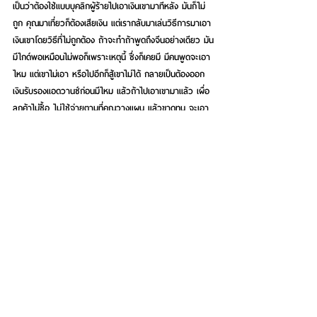
เป็นว่าต้องใช้แบบบุคลิกผู้ร้ายไปเอาเงินเขามาทีหลัง มันก็ไม่
ถูก คุณมาเที่ยวก็ต้องเสียเงิน แต่เรากลับมาเล่นวิธีการมาเอา
เงินเขาโดยวิธีที่ไม่ถูกต้อง ถ้าจะทำถ้าพูดถึงจีนอย่างเดียว มัน
มีไกด์พอเหมือนไม่พอก็เพราะเหตุนี้ ซึ่งก็เคยมี มีคนพูดจะเอา
ไหม แต่เขาไม่เอา หรือไปอีกก็สู้เขาไม่ได้ กลายเป็นต้องออก
เงินรับรองแอดวานซ์ก่อนมีไหม แล้วถ้าไปเอาเขามาแล้ว เผื่อ
ลูกค้าไม่ซื้อ ไม่ใช้จ่ายตามที่คุณวางแผน แล้วขาดทุน จะเอา
ไหม ตรงนี้คือจุดหนึ่งที่เขาไม่สู้ ดังนั้น ไกด์ไทยรับเงินเป็นไกด์ผู้
ช่วยดีกว่า วันหนึ่งได้ 2,000-3,000 บาท 4-5 วันทีก็โอเค
ส่วนนี้ผ่านไปยังไกด์ภาษาอื่นๆ ก็ยอมรับว่าหลายภาษายัง
ขาด แต่อย่าลืมว่าไกด์ภาษายุโรปของเราหายไปเยอะและมีการ
สร้างใหม่น้อยมาก ฉะนั้น ควรที่จะมีการเร่งดำเนินการเตรียม
การเรื่องไกด์ภาษาอื่นด้วย ไม่ใช่มองแต่เรื่องจีน ซึ่งจีนเรา
ภาษามันได้ แต่ปัญหาคือยอมรับก่อนคำว่าพอหรือไม่พอ คุณ
ต้องดูว่าคุณจะทำทัวร์ศูนย์เหรียญหรือไม่ ถ้าทำศูนย์เหรียญ
จะเอาไกด์ไทยแท้ๆ เราต้องบอกว่าไม่พอแล้ว เพราะมันเป็น
เรื่องทางเทคนิค เราเองก็ไม่มีใครกล้าไปรับงานแบบนี้ 
นอกจากเป็นผู้ช่วยทั้งนี้ ไกด์ใหม่ๆ บอกตรงๆ มานั่งเรียนเอา