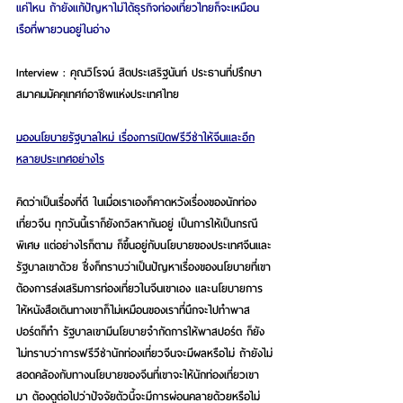
แค่ไหน ถ้ายังแก้ปัญหาไม่ได้ธุรกิจท่องเที่ยวไทยก็จะเหมือน
เรือที่พายวนอยู่ในอ่าง
Interview : คุณวิโรจน์ สิตประเสริฐนันท์ ประธานที่ปรึกษา
สมาคมมัคคุเทศก์อาชีพแห่งประเทศไทย
มองนโยบายรัฐบาลใหม่ เรื่องการเปิดฟรีวีซ่าให้จีนและอีก
หลายประเทศอย่างไร
คิดว่าเป็นเรื่องที่ดี ในเมื่อเราเองก็คาดหวังเรื่องของนักท่อง
เที่ยวจีน ทุกวันนี้เราก็ยังถวิลหากันอยู่ เป็นการให้เป็นกรณี
พิเศษ แต่อย่างไรก็ตาม ก็ขึ้นอยู่กับนโยบายของประเทศจีนและ
รัฐบาลเขาด้วย ซึ่งก็ทราบว่าเป็นปัญหาเรื่องของนโยบายที่เขา
ต้องการส่งเสริมการท่องเที่ยวในจีนเขาเอง และนโยบายการ
ให้หนังสือเดินทางเขาก็ไม่เหมือนของเราที่นึกจะไปทำพาส
ปอร์ตก็ทำ รัฐบาลเขามีนโยบายจำกัดการให้พาสปอร์ต ก็ยัง
ไม่ทราบว่าการฟรีวีซ่านักท่องเที่ยวจีนจะมีผลหรือไม่ ถ้ายังไม่
สอดคล้องกับทางนโยบายของจีนที่เขาจะให้นักท่องเที่ยวเขา
มา ต้องดูต่อไปว่าปัจจัยตัวนี้จะมีการผ่อนคลายด้วยหรือไม่