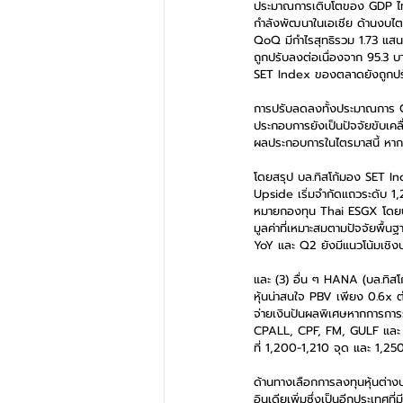
ประมาณการเติบโตของ GDP ไทยปี 
กำลังพัฒนาในเอเชีย ด้านงบ
QoQ มีกำไรสุทธิรวม 1.73 แสนล
ถูกปรับลงต่อเนื่องจาก 95.3 
SET Index ของตลาดยังถูกปรับลง
การปรับลดลงทั้งประมาณการ G
ประกอบการยังเป็นปัจจัยขับเค
ผลประกอบการในไตรมาสนี้ หากงบ
โดยสรุป บล.ทิสโก้มอง SET In
Upside เริ่มจำกัดแถวระดับ 1,20
หมายกองทุน Thai ESGX โดยบล.
มูลค่าที่เหมาะสมตามปัจจัยพื
YoY และ Q2 ยังมีแนวโน้มเชิ
และ (3) อื่น ๆ HANA (บล.ทิสโก
หุ้นน่าสนใจ PBV เพียง 0.6x ต่
จ่ายเงินปันผลพิเศษหากการการร่
CPALL, CPF, FM, GULF และ HAN
ที่ 1,200-1,210 จุด และ 1,25
ด้านทางเลือกการลงทุนหุ้นต่าง
อินเดียเพิ่มซึ่งเป็นอีกประเทศท