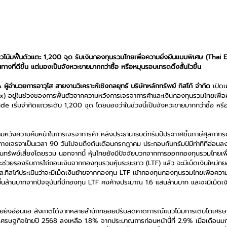
ีแนวโน้มฟื้นตัวแตะ 1,200 จุด รับเงินกองทุนรวมไทยเพื่อความยั่งยืนแบบพิเศษ (Tha
างที่ดีขึ้น แต่มองเป็นจังหวะขายมากกว่าซื้อ หรือหมุนรอบเทรดดิ้งสั้นไวขึ้น
 ผู้อำนวยการอาวุโส สายงานวิเคราะห์เชิงกลยุทธ์ บริษัทหลักทรัพย์ ทิสโก้ จำกัด
 เปิดเ
dex) อยู่ในช่วงของการฟื้นตัวจากความหวังการเจรจาการค้าและเงินกองทุนรวมไทยเพื่อ
de เริ่มจำกัดแถวระดับ 1,200 จุด โดยมองว่าในช่วงนี้เป็นจังหวะขายมากกว่าซื้อ หรื
ามหวังความคืบหน้าในการเจรจาการค้า หลังประธานาธิบดีทรัมป์ประกาศขึ้นภาษีศุลกาก
ทางเจรจาเป็นเวลา 90 วันไปจนถึงต้นเดือนกรกฎาคม ประกอบกับทรัมป์มีท่าทีที่อ่อนล
สินทรัพย์เสี่ยงโดยรวม นอกจากนี้ หุ้นไทยยังมีปัจจัยบวกจากการออกกองทุนรวมไทยเพื
่วยรองรับการไถ่ถอนเงินจากกองทุนรวมหุ้นระยะยาว (LTF) แล้ว จะมีเม็ดเงินใหม่ทย
.ทิสโก้ประเมินว่าจะมีเม็ดเงินย้ายจากกองทุน LTF เข้ากองทุนกองทุนรวมไทยเพื่อควา
ล้านบาทจากปัจจุบันที่มีกองทุน LTF คงค้างประมาณ 1.6 แสนล้านบาท และจะมีเม็ดเงิ
จไทยยังอ่อนแอ สังเกตได้จากหลายสำนักทยอยปรับลดคาดการณ์แนวโน้มการเติบโตเศรษ
ษฐกิจไทยปี 2568 ลงเหลือ 1.8% จากประมาณการก่อนหน้านี้ที่ 2.9% เมื่อเดือนมกร