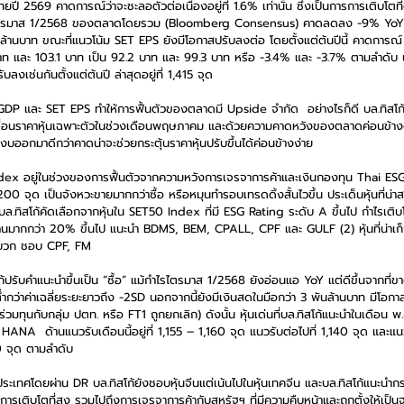
2569 คาดการณ์ว่าจะชะลอตัวต่อเนื่องอยู่ที่ 1.6% เท่านั้น ซึ่งเป็นการการเติบโตที่
ไตรมาส 1/2568 ของตลาดโดยรวม (Bloomberg Consensus) คาดลดลง -9% YoY แต
้านบาท ขณะที่แนวโน้ม SET EPS ยังมีโอกาสปรับลงต่อ โดยตั้งแต่ต้นปีนี้ คาดการณ์ S
บาท และ 103.1 บาท เป็น 92.2 บาท และ 99.3 บาท หรือ -3.4% และ -3.7% ตามลำดับ น
เช่นกันตั้งแต่ต้นปี ล่าสุดอยู่ที่ 1,415 จุด  
DP และ SET EPS ทำให้การฟื้นตัวของตลาดมี Upside จำกัด  อย่างไรก็ดี บล.ทิส
ลื่อนราคาหุ้นเฉพาะตัวในช่วงเดือนพฤษภาคม และด้วยความคาดหวังของตลาดค่อนข้างต
ออกมาดีกว่าคาดน่าจะช่วยกระตุ้นราคาหุ้นปรับขึ้นได้ค่อนข้างง่าย 
dex อยู่ในช่วงของการฟื้นตัวจากความหวังการเจรจาการค้าและเงินกองทุน Thai ESG
0 จุด เป็นจังหวะขายมากกว่าซื้อ หรือหมุนทำรอบเทรดดิ้งสั้นไวขึ้น ประเด็นหุ้นที่น่าสนใ
ทิสโก้คัดเลือกจากหุ้นใน SET50 Index ที่มี ESG Rating ระดับ A ขึ้นไป กำไรเติ
้นฐานมากกว่า 20% ขึ้นไป แนะนำ BDMS, BEM, CPALL, CPF และ GULF (2) หุ้นที่น่า
งบวก ชอบ CPF, FM  
้ปรับคำแนะนำขึ้นเป็น “ซื้อ” แม้กำไรไตรมาส 1/2568 ยังอ่อนแอ YoY แต่ดีขึ้นจากที่
ำกว่าค่าเฉลี่ยระยะยาวถึง -2SD นอกจากนี้ยังมีเงินสดในมือกว่า 3 พันล้านบาท มีโอกาส
วมทุนกับกลุ่ม ปตท. หรือ FT1 ถูกยกเลิก) ดังนั้น หุ้นเด่นที่บล.ทิสโก้แนะนำในเดือน
A  ด้านแนวรับเดือนนี้อยู่ที่ 1,155 – 1,160 จุด แนวรับต่อไปที่ 1,140 จุด และแนว
0 จุด ตามลำดับ 
ประเทศโดยผ่าน DR บล.ทิสโก้ยังชอบหุ้นจีนแต่เน้นไปในหุ้นเทคจีน และบล.ทิสโก้แนะนำ
ี่มีการเติบโตที่สูง รวมไปถึงการเจรจาการค้ากับสหรัฐฯ ที่มีความคืบหน้าและถูกตั้งให้เป