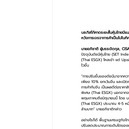
บล.ทิสโก้คาดระยะสั้นหุ้นไทยม
หวังการเจรจาการค้าเป็นไปในทิศท
นายอภิชาติ ผู้บรรเจิดกุล, CISA
ปัจจุบันดัชนีหุ้นไทย (SET In
(Thai ESGX) ไหลเข้า แต่ Upsi
ไวขึ้น   
“การปรับขึ้นของดัชนีมาจากคว
เพียง 10% ยกเว้นจีน และเปิด
การค้ากับจีน เป็นผลดีต่อราคา
พิเศษ (Thai ESGX) นอกจากจะช
พฤษภาคมถึงมิถุนายนนี้ โดย บล
(Thai ESGX) ประมาณ 4-5 หมื่น
ล้านบาท” นายอภิชาติกล่าว 
อย่างไรก็ดี พื้นฐานเศรษฐกิ
ปรับลดประมาณการเติบโตของเศร