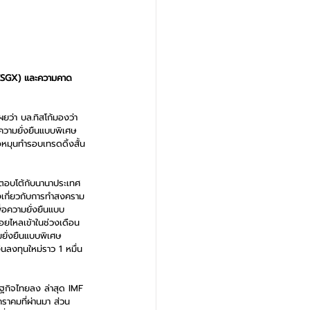
i ESGX) และความคาด
ผยว่า บล.ทิสโก้มองว่า
ความยั่งยืนแบบพิเศษ 
อหมุนทำรอบเทรดดิ้งสั้น
รตอบโต้กับนานาประเทศ
งเกี่ยวกับการทำสงคราม
่อความยั่งยืนแบบ
อยไหลเข้าในช่วงเดือน
มยั่งยืนแบบพิเศษ 
นลงทุนใหม่ราว 1 หมื่น
ฐกิจไทยลง ล่าสุด IMF 
าคมที่ผ่านมา ส่วน