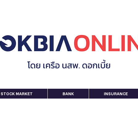
STOCK MARKET
BANK
INSURANCE