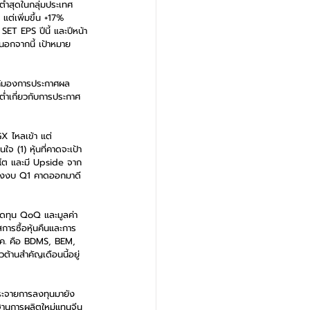
ต่ำสุดในกลุ่มประเทศ
่เพิ่มขึ้น +17% 
ET EPS ปีนี้ และปีหน้า
อกจากนี้ เป้าหมาย 
โก้มองการประกาศผล
่ำเกี่ยวกับการประกาศ
X ไหลเข้า แต่ 
จ (1) หุ้นที่คาดจะเป้า
บโต และมี Upside จาก
เก็งงบ Q1 คาดออกมาดี 
ขาดทุน QoQ และมูลค่า
การซื้อหุ้นคืนและการ
 พ.ค. คือ BDMS, BEM, 
ต้านสำคัญเดือนนี้อยู่
กระจายการลงทุนมายัง
็นฐานการผลิตใหม่แทนจีน 