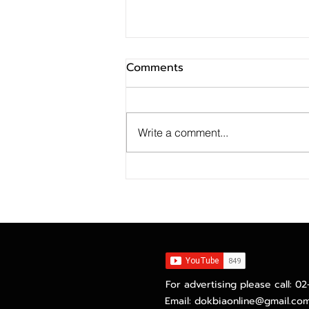
Comments
Write a comment...
Krungthai CIO มองหุ้น AI
พักฐานระยะสั้น ใช้จังหวะสะสม
หุ้น Margin of Safety สูง
พร้อมลงทุนส่วนเพิ่มในกลุ่ม
ปลอดภัย
For advertising please call: 0
Email:
dokbiaonline@gmail.co