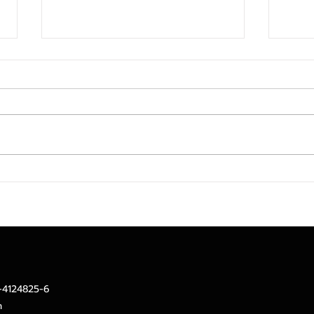
Krungthai CIO แนะกลยุทธ์
Bond
"Barbell" รับจังหวะหุ้นใหญ่พัก
สะดุด
ฐาน ชูหมุนเงินเข้ากลุ่ม
Healthcare และสินทรัพย์
Laggard คุณภาพสูง
2-4124825-6
m