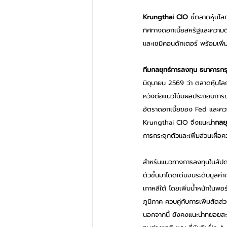
Krungthai CIO
 ชี้ตลาดหุ้นโ
ทิศทางดอกเบี้ยสหรัฐและความต
และเซมิคอนดักเตอร์ พร้อมเพิ
ทีมกลยุทธ์การลงทุน ธนาคารกร
มิถุนายน 2569 ว่า ตลาดหุ้นโล
หวังต่อแนวโน้มผลประกอบการ
อัตราดอกเบี้ยของ Fed และควา
Krungthai CIO จึงแนะนำ
กลยุ
การกระจุกตัวและเพิ่มส่วนเผื่
สำหรับแนวทางการลงทุนในสัปดาห
ตัวขึ้นมาโดดเด่นจนระดับมูลค
เกาหลีใต้ โดยเพิ่มน้ำหนักในพ
ภูมิภาค ควบคู่กับการเพิ่มสัดส
นอกจากนี้ ยังคงแนะนำทยอยสะส