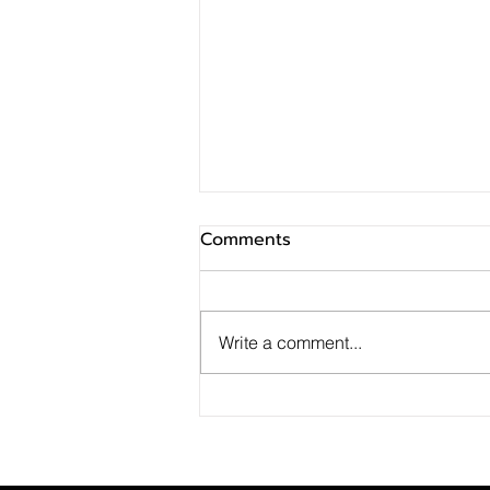
Comments
Write a comment...
MTS Gold Investment
Token สร้างปรากฏการณ์เปิด
ลงทุนในธุรกิจค้าทองคำ กับ แม่