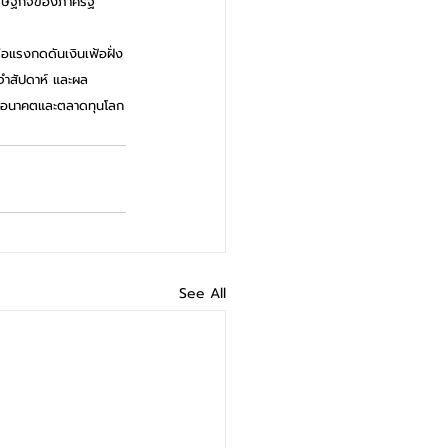
เศรษฐกิจของภาครัฐ
อแรงกดดันเงินเฟ้อฝั่ง
จำสัปดาห์ และผล
่งอนาคตและตลาดทุนโลก
See All