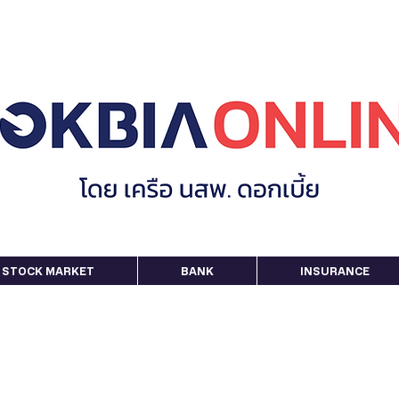
STOCK MARKET
BANK
INSURANCE