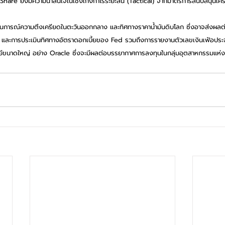
ง A-Share ยังมีความน่าสนใจในเชิงเก็งกำไรระยะสั้น (Tactical) จากมาตรการสนับสนุน
ถานการณ์ความตึงเครียดในตะวันออกกลาง และทิศทางราคาน้ำมันดิบโลก ซึ่งอาจส่งผลต่
) และการประเมินทิศทางอัตราดอกเบี้ยของ Fed รวมถึงการรายงานตัวเลขเงินเฟ้อประ
ีขนาดใหญ่ อย่าง Oracle ซึ่งจะมีผลต่อบรรยากาศการลงทุนในกลุ่มอุตสาหกรรมแห