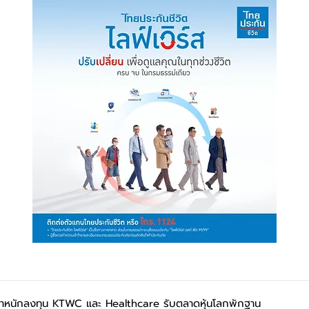
น้ำหนักลงทุน KTWC และ Healthcare รับตลาดหุ้นโลกพักฐาน