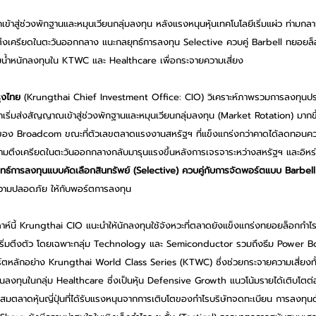
ลกเข้าสู่ช่วงพักฐานและหมุนเวียนกลุ่มลงทุน หลังแรงหนุนหุ้นเทคโนโลยีเริ่มแผ่ว ท่าม
ึงเครียดในตะวันออกกลาง แนะกลยุทธ์การลงทุน Selective ควบคู่ Barbell ทยอยล็อ
่มน้ำหนักลงทุนใน KTWC และ Healthcare เพื่อกระจายความเสี่ยง
ุงไทย
 (Krungthai Chief Investment Office: CIO) วิเคราะห์ภาพรวมการลงทุนประจ
กเริ่มส่งสัญญาณเข้าสู่ช่วงพักฐานและหมุนเวียนกลุ่มลงทุน (Market Rotation) มากขึ
ของ Broadcom ขณะที่ตัวเลขตลาดแรงงานสหรัฐฯ ที่แข็งแกร่งกว่าคาดได้ลดทอนคว
มตึงเครียดในตะวันออกกลางกลับมารุนแรงขึ้นหลังการเจรจาระหว่างสหรัฐฯ และอิหร่าน
ทธ์การลงทุนแบบคัดเลือกสินทรัพย์ (Selective) ควบคู่กับการจัดพอร์ตแบบ Barbell
อความปลอดภัย ให้กับพอร์ตการลงทุน
์นี้ Krungthai CIO แนะนำให้นักลงทุนใช้จังหวะที่ตลาดยังแข็งแกร่งทยอยล็อกกำไรใน
่าเริ่มตึงตัว โดยเฉพาะกลุ่ม Technology และ Semiconductor รวมถึงธีม Power B
อร์ตหลักอย่าง Krungthai World Class Series (KTWC) ซึ่งช่วยกระจายความเสี่ยงทั้
่วนลงทุนในกลุ่ม Healthcare ซึ่งเป็นหุ้น Defensive Growth แนวโน้มรายได้เติบโตต่อ
มตลาดหุ้นญี่ปุ่นที่ได้รับแรงหนุนจากการเติบโตของกำไรบริษัทจดทะเบียน การลงทุนด