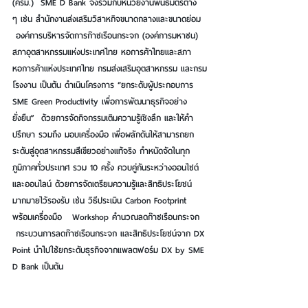
(ครม.)  SME D Bank จึงร่วมกับหน่วยงานพันธมิตรต่าง 
ๆ เช่น สำนักงานส่งเสริมวิสาหกิจขนาดกลางและขนาดย่อม 
 องค์การบริหารจัดการก๊าซเรือนกระจก (องค์การมหาชน) 
สภาอุตสาหกรรมแห่งประเทศไทย หอการค้าไทยและสภา
หอการค้าแห่งประเทศไทย กรมส่งเสริมอุตสาหกรรม และกรม
โรงงาน เป็นต้น ดำเนินโครงการ “ยกระดับผู้ประกอบการ 
SME Green Productivity เพื่อการพัฒนาธุรกิจอย่าง
ยั่งยืน”  ด้วยการจัดกิจกรรมเติมความรู้เชิงลึก และให้คำ
ปรึกษา รวมถึง มอบเครื่องมือ เพื่อผลักดันให้สามารถยก
ระดับสู่อุตสาหกรรมสีเขียวอย่างแท้จริง กำหนัดจัดในทุก
ภูมิภาคทั่วประเทศ รวม 10 ครั้ง ควบคู่กันระหว่างออนไซต์
และออนไลน์ ด้วยการจัดเตรียมความรู้และสิทธิประโยชน์
มากมายไว้รองรับ เช่น วิธีประเมิน Carbon Footprint 
พร้อมเครื่องมือ   Workshop คำนวณลดก๊าซเรือนกระจก 
 กระบวนการลดก๊าซเรือนกระจก และสิทธิประโยชน์จาก DX 
Point นำไปใช้ยกระดับธุรกิจจากแพลตฟอร์ม DX by SME 
D Bank เป็นต้น