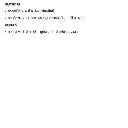
สมุทรสาคร  
• ภาคเหนือ = 4 มี.ค. 68 : เชียงใหม่
• ภาคอีสาน = 27 ก.พ. 68 : อุบลราชธานี ,  6 มี.ค. 68 : 
สกลนคร
• ภาคใต้ =  5 มี.ค. 68 : ภูเก็ต ,  11 มี.ค.68 : สงขลา  
แจ้งความประสงค์เข้าร่วมกิจกรรมผ่านแพลตฟอร์ม  "DX 
by SME D Bank"  (
dx.smebank.co.th
)  สอบถามข้อมูล
เพิ่มเติม 02-265-4978 , 02-265-4604 , 02-265-3882 , 
02-265-3192  หรือ Call Center 1357
See All
Recent Posts