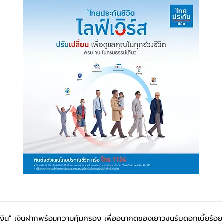
ุ้งเงิน" เงินฝากพร้อมความคุ้มครอง เพื่ออนาคตของเยาวชนรับดอกเบี้ยร้อย