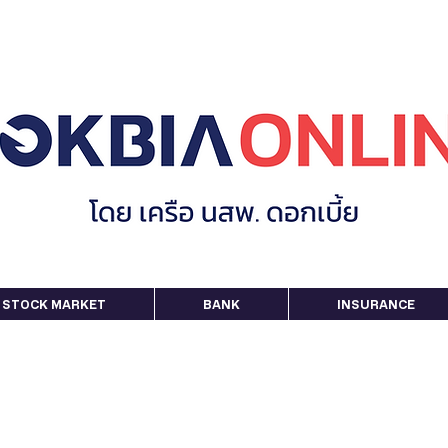
STOCK MARKET
BANK
INSURANCE