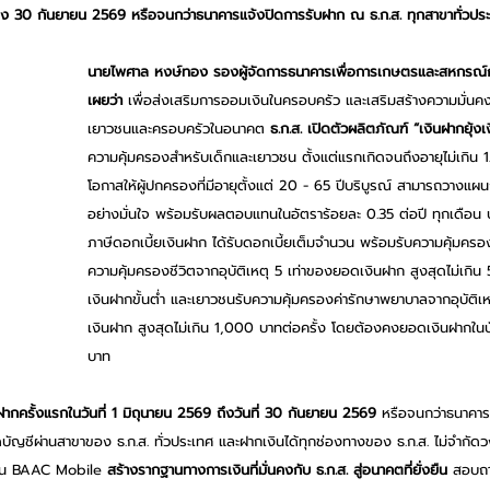
จนถึง 30 กันยายน 2569 หรือจนกว่าธนาคารแจ้งปิดการรับฝาก ณ ธ.ก.ส. ทุกสาขาทั่วปร
นายไพศาล หงษ์ทอง รองผู้จัดการธนาคารเพื่อการเกษตรและสหกรณ์กา
เผยว่า 
เพื่อส่งเสริมการออมเงินในครอบครัว และเสริมสร้างความมั่นคง
เยาวชนและครอบครัวในอนาคต 
ธ.ก.ส. เปิดตัวผลิตภัณฑ์ “เงินฝากยุ้งเ
ความคุ้มครองสำหรับเด็กและเยาวชน ตั้งแต่แรกเกิดจนถึงอายุไม่เกิน 1
โอกาสให้ผู้ปกครองที่มีอายุตั้งแต่ 20 - 65 ปีบริบูรณ์ สามารถวางแ
อย่างมั่นใจ พร้อมรับผลตอบแทนในอัตราร้อยละ 0.35 ต่อปี ทุกเดือน 
ภาษีดอกเบี้ยเงินฝาก ได้รับดอกเบี้ยเต็มจำนวน พร้อมรับความคุ้มครอง
ความคุ้มครองชีวิตจากอุบัติเหตุ 5 เท่าของยอดเงินฝาก สูงสุดไม่เกิ
เงินฝากขั้นต่ำ และเยาวชนรับความคุ้มครองค่ารักษาพยาบาลจากอุบัติ
เงินฝาก สูงสุดไม่เกิน 1,000 บาทต่อครั้ง โดยต้องคงยอดเงินฝากในบ
บาท 
ฝากครั้งแรกในวันที่
1 มิถุนายน 2569 ถึงวันที่ 30 กันยายน 2569 
หรือจนกว่าธนาคาร
ดบัญชีผ่านสาขาของ ธ.ก.ส. ทั่วประเทศ และฝากเงินได้ทุกช่องทางของ ธ.ก.ส. ไม่จำกัดวง
ชัน BAAC Mobile 
สร้างรากฐานทางการเงินที่มั่นคงกับ ธ.ก.ส. สู่อนาคตที่ยั่งยืน
 สอบถา