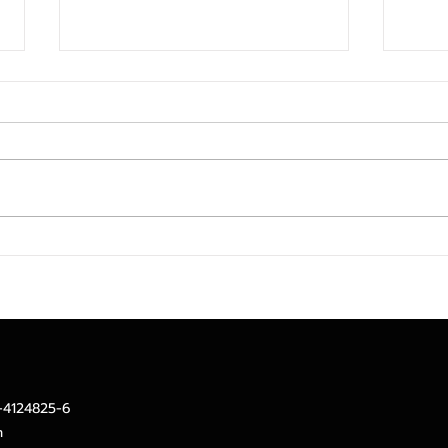
กรุงศรีเผยผลกำไรสุทธิครึ่งแรก
ทีที
ของปี 2569 จำนวน 16.91 พัน
ดำเน
ล้านบาท สนับสนุนภาค
กำไร
อุตสาหกรรมศักยภาพการเติบโต
ไตรม
สูง ควบคู่การบริหารความเสี่ยง
อย่างเข้มงวดระมัดระวัง
2-4124825-6
m