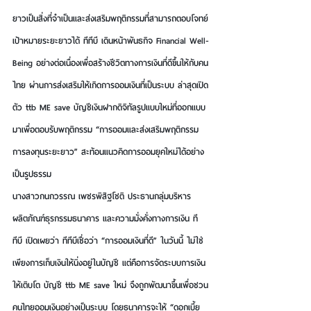
ยาวเป็นสิ่งที่จำเป็นและส่งเสริมพฤติกรรมที่สามารถตอบโจทย์
เป้าหมายระยะยาวได้ ทีทีบี เดินหน้าพันธกิจ Financial Well-
Being อย่างต่อเนื่องเพื่อสร้างชีวิตทางการเงินที่ดีขึ้นให้กับคน
ไทย ผ่านการส่งเสริมให้เกิดการออมเงินที่เป็นระบบ 
ล่าสุดเปิด
ตัว ttb ME save บัญชีเงินฝากดิจิทัลรูปแบบใหม่ที่ออกแบบ
มาเพื่อตอบรับพฤติกรรม “การออมและส่งเสริมพฤติกรรม
การลงทุนระยะยาว” สะท้อนแนวคิดการออมยุคใหม่ได้อย่าง
เป็นรูปธรรม
นางสาวกนกวรรณ เพชรพิสิฐโชติ ประธานกลุ่มบริหาร
ผลิตภัณฑ์ธุรกรรมธนาคาร และความมั่งคั่งทางการเงิน ที
ทีบี 
เปิดเผยว่า
ทีทีบีเชื่อว่า “การออมเงินที่ดี” ในวันนี้ ไม่ใช่
เพียงการเก็บเงินให้นิ่งอยู่ในบัญชี แต่คือการจัดระบบการเงิน
ให้เติบโต บัญชี ttb ME save ใหม่
จึงถูกพัฒนาขึ้นเพื่อชวน
คนไทยออมเงินอย่างเป็นระบบ โดยธนาคารจะให้ “ดอกเบี้ย