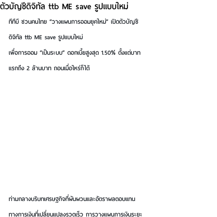
ตัวบัญชีดิจิทัล ttb ME save รูปแบบใหม่
ทีทีบี ชวนคนไทย “วางแผนการออมยุคใหม่” เปิดตัวบัญชี
ดิจิทัล ttb ME save รูปแบบใหม่
เพื่อการออม “เป็นระบบ” ดอกเบี้ยสูงสุด 1.50% ตั้งแต่บาท
แรกถึง 2 ล้านบาท ถอนเมื่อไหร่ก็ได้
ท่ามกลางบริบทเศรษฐกิจที่ผันผวนและอัตราผลตอบแทน
ทางการเงินที่เปลี่ยนแปลงรวดเร็ว การวางแผนการเงินระยะ