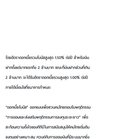
โดยอัตราดอกเบี้ยรวมโบนัสสูงสุด 1.50% ต่อปี สำหรับเงิน
ฝากตั้งแต่บาทแรกถึง 2 ล้านบาท ขณะที่เงินฝากส่วนที่เกิน 
2 ล้านบาท จะได้รับอัตราดอกเบี้ยรวมสูงสุด 1.00% ต่อปี 
ภายใต้เงื่อนไขที่ธนาคารกำหนด
“ดอกเบี้ยโบนัส” ออกแบบเพื่อชวนคนไทยตอบรับพฤติกรรม 
“การออมและส่งเสริมพฤติกรรมการลงทุนระยะยาว” 
เพื่อ
สะท้อนความตั้งใจของทีทีบีในการสนับสนุนให้คนไทยเริ่มต้น
ลงทุนอย่างเหมาะสม ควบคู่กับการออมเงินที่มีระบบมากยิ่ง