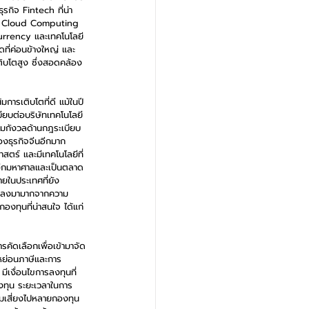
รกิจ Fintech ที่น่า
ng, Cloud Computing 
urrency และเทคโนโลยี 
ดที่ค่อนข้างใหญ่ และ
ติบโตสูง ซึ่งสอดคล้อง
มการเติบโตที่ดี แม้ในปี
ียบต่อบริษัทเทคโนโลยี
มกังวลด้านกฎระเบียบ
องธุรกิจจีนอีกมาก 
สตร์ และมีเทคโนโลยีที่
ออีกมหาศาลและเป็นตลาด
ยในประเทศที่ยัง
ฐานลงมามากจากความ
องทุนที่น่าสนใจ ได้แก่ 
รคัดเลือกเพื่อเข้ามาจัด
หย่อนภาษีและการ
ีเงื่อนไขการลงทุนที่
งทุน ระยะเวลาในการ
มเสี่ยงไปหลายกองทุน 