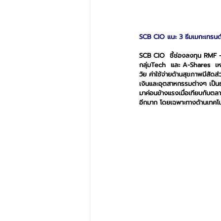
SCB CIO แนะ 3 ธีมเมกะเทรนด์
SCB CIO  ชี้ช่องลงทุน RMF -SS
กลุ่มTech  และ A-Shares  เหม
วัย ค่าใช้จ่ายด้านสุขภาพมีสัด
เงินและอุตสาหกรรมต่างๆ เป็นธ
มาค่อนข้างแรงเมื่อเทียบกับตลา
อีกมาก โดยเฉพาะทางด้านเทคโ