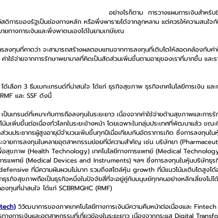
อย่างไรก็ตาม  การวางแผนการเงินสำหรับช
ัสดิการของรัฐเป็นช่องทางหลัก หรือพึ่งพารายได้จากลูกหลาน แต่ควรให้ความสนใจ
าหมายทางการเงินและพึ่งพาตนเองได้ในยามเกษียณ
์การลงทุนที่คาดว่า จะสามารถสร้างผลตอบแทนจากการลงทุนที่เติบโตให้สอดคล้องกับค่าใช้
 ค่าใช้จ่ายจากการรักษาพยาบาลที่คิดเป็นสัดส่วนเพิ่มขึ้นตามอายุของเราที่มากขึ้น แ
้เลือก 3 ธีมเมกะเทรนด์ที่น่าสนใจ ได้แก่ ธุรกิจสุขภาพ ธุรกิจเทคโนโลยีการเงิน แ
RMF และ SSF ดังนี้
 เป็นเทรนด์ที่เหมาะกับการถือลงทุนในระยะยาว เนื่องจากค่าใช้จ่ายด้านสุขภาพและการ
น้มเพิ่มขึ้นต่อเนื่องทั่วโลกในระยะข้างหน้า โดยเฉพาะในกลุ่มประเทศที่พัฒนาแล้ว ขณะท
สัดส่วนประชากรผู้สูงอายุมีจำนวนเพิ่มขึ้นทุกปีเมื่อเทียบกับอัตราการเกิด ซึ่งการลงทุนใน
ระจายการลงทุนในหลายอุตสาหกรรมย่อยที่มีความสำคัญ เช่น บริษัทยา (Pharmaceuti
พื่อสุขภาพ (Health Technology) เทคโนโลยีทางการแพทย์ (Medical Technology
การแพทย์ (Medical Devices and Instruments) ฯลฯ ซึ่งการลงทุนในหุ้นบริษัทธุ
น defensive ที่มีความผันผวนไม่มาก รวมถึงสไตล์หุ้น growth ที่มีแนวโน้มเติบโตสูงได้
รกิจสุขภาพถือเป็นธุรกิจหนึ่งในปัจจัยสี่ที่จะอยู่คู่กับมนุษย์ทุกคนอย่างหลีกเลี่ยงไม่ไ
งกองทุนที่น่าสนใจ ได้แก่ SCBRMGHC (RMF)
ntech)
 วิวัฒนาการของภาคเทคโนโลยีทางการเงินมีความคืบหน้าต่อเนื่องและ Fintech ย
างการเงินและอุตสาหกรรมที่เกี่ยวข้องในระยะยาว เนื่องจากกระแส Digital Transfor