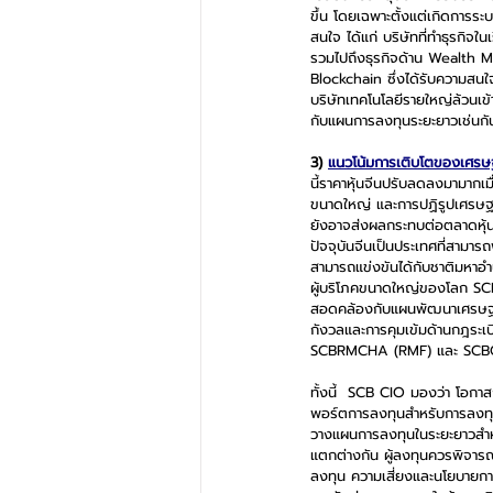
ขึ้น โดยเฉพาะตั้งแต่เกิดการระ
สนใจ ได้แก่ บริษัทที่ทำธุรก
รวมไปถึงธุรกิจด้าน Wealth 
Blockchain ซึ่งได้รับความสนใจ
บริษัทเทคโนโลยีรายใหญ่ล้วนเข้
กับแผนการลงทุนระยะยาวเช่นกั
3) 
แนวโน้มการเติบโตของเศรษ
นี้ราคาหุ้นจีนปรับลดลงมามากเ
ขนาดใหญ่ และการปฏิรูปเศรษฐ
ยังอาจส่งผลกระทบต่อตลาดหุ้นจ
ปัจจุบันจีนเป็นประเทศที่สามาร
สามารถแข่งขันได้กับชาติมหาอำ
ผู้บริโภคขนาดใหญ่ของโลก SCB
สอดคล้องกับแผนพัฒนาเศรษฐกิจ
กังวลและการคุมเข้มด้านกฎระเบี
SCBRMCHA (RMF) และ SCB
ทั้งนี้  SCB CIO มองว่า โอกาส
พอร์ตการลงทุนสำหรับการลงทุน
วางแผนการลงทุนในระยะยาวสำหรั
แตกต่างกัน ผู้ลงทุนควรพิจาร
ลงทุน ความเสี่ยงและนโยบายก