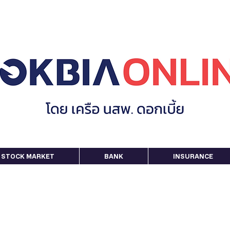
STOCK MARKET
BANK
INSURANCE