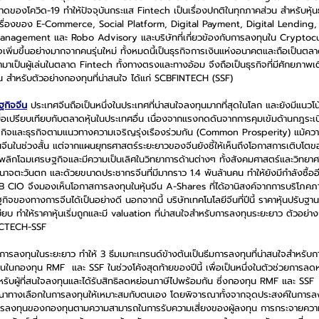
บาดของโควิด-19 ทำให้ปัจจุบันกระแส Fintech เป็นเรื่องปกติในทุกภาคส่วน สำหรับหุ้นธุ
ิจในเรื่องของ E-Commerce, Social Platform, Digital Payment, Digital Lendi
Management และ Robo Advisory และบริษัทที่เกี่ยวข้องกับการลงทุนใน Cryptoc
เพิ่มขึ้นอย่างมากจากคนรุ่นใหม่ ทั้งหมดนี้เป็นธุรกิจการเงินแห่งอนาคตและถือเป็นตลา
ามาเป็นผู้เล่นในตลาด Fintech ทั้งทางตรงและทางอ้อม จึงถือเป็นธุรกิจที่มีศักยภาพเ
น สำหรับตัวอย่างกองทุนที่น่าสนใจ ได้แก่ SCBFINTECH (SSF)
ฐกิจจีน
 ประเทศจีนถือเป็นหนึ่งในประเทศที่น่าสนใจลงทุนมากที่สุดในโลก และยังมีแนวโน้
มื่อเปรียบเทียบกับตลาดหุ้นในประเทศอื่น เนื่องจากแรงกดดันจากการคุมเข้มด้านกฎระเบ
กิจและธุรกิจตามแนวทางความเจริญรุ่งเรืองร่วมกัน (Common Prosperity) แม้ควา
ีนในช่วงสั้น แต่จากแผนยุทธศาสตร์ระยะยาวของจีนยังชี้ให้เห็นถึงโอกาสการเติบโตข
ถพลิกโฉมเศรษฐกิจและมีความเป็นเลิศในวิทยาการด้านต่างๆ ทั้งสังคมศาสตร์และวิทยาศา
นาจตะวันตก และด้วยขนาดประชากรจีนที่มีมากราว 1.4 พันล้านคน ทำให้ยังมีกำลังซื้
 CIO จึงมองเห็นโอกาสการลงทุนในหุ้นจีน A-Shares ที่ได้อานิสงค์จากการบริโภคภา
ของทางการจีนได้เป็นอย่างดี นอกจากนี้ บริษัทเทคโนโลยีจีนที่ปีนี้ ราคาหุ้นปรับ
ยบ ทำให้ราคาหุ้นเริ่มถูกและมี valuation ที่น่าสนใจสำหรับการลงทุนระยะยาว ตัวอย่างก
CTECH-SSF
การลงทุนในระยะยาว ทำให้ 3 ธีมเมกะเทรนด์ข้างต้นเป็นธีมการลงทุนที่น่าสนใจสำหรับกา
ในกองทุน RMF  และ SSF ในช่วงโค้งสุดท้ายของปีนี้ เพื่อเป็นหนึ่งในตัวช่วยการลด
บผู้ที่สนใจลงทุนและได้รับสิทธิลดหย่อนภาษีไปพร้อมกัน ซึ่งกองทุน RMF และ SSF  ม
ณาทางเลือกในการลงทุนให้เหมาะสมกับตนเอง โดยพิจารณาทั้งจากจุดประสงค์ในการล
ารลงทุนของกองทุนตามความสามารถในการรับความเสี่ยงของผู้ลงทุน การกระจายควา