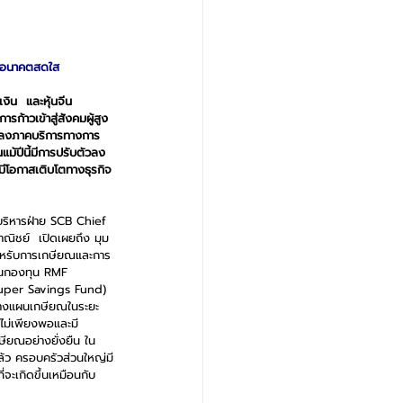
าวอนาคตสดใส
งิน  และหุ้นจีน
้าวเข้าสู่สังคมผู้สูง
ยนแปลงภาคบริการทางการ
ม้ปีนี้มีการปรับตัวลง
มีโอกาสเติบโตทางธุรกิจ
ู้บริหารฝ่าย SCB Chief 
ิชย์  เปิดเผยถึง มุม
ำหรับการเกษียณและการ
ในกองทุน RMF 
uper Savings Fund) 
ะวางแผนเกษียณในระยะ
ไม่เพียงพอและมี
ียณอย่างยั่งยืน ใน
ุแล้ว ครอบครัวส่วนใหญ่มี
่จะเกิดขึ้นเหมือนกับ