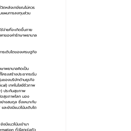
ีวิตหลังเกษียณไม่ควร
กับแผนการลงทุนส่วน
จ่ายที่จะเกิดขึ้นภาย
ละราคาของค่ารักษาพยาบาล
ละการเติบโตของเศรษฐกิจ
รักษาพยาบาลคิดเป็น
ี่โครงสร้างประชากรเริ่ม
หุ้นของบริษัทด้านธุรกิจ
cal) เทคโนโลยีชีวภาพ 
) ประกันสุขภาพ 
รกิจสุขภาพโลก มอง
อย่างสมดุล ซึ่งเหมาะกับ
ด้ และยังมีแนวโน้มเติบโต
ังมีแนวโน้มเข้ามา
mation ทั่วโลกเร่งตัว