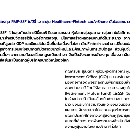
ลงทุน RMF-SSF ในปีนี้ เจาะกลุ่ม Healthcare-Fintech และA-Share มั่นใจระยะย
F  โค้งสุดท้ายปลายปีนี้แนะ3 ธีมเมกะเทรนด์ หุ้นโลกกลุ่มสุขภาพ กลุ่มเทคโนโลยีการเ
าะสำหรับจัดสรรไว้ในพอร์ตการลงทุน  มีโอกาสสร้างผลตอบแทนที่ดีในระยะยาว  จากการก
ส่วนที่สูงต่อ GDP และมีแนวโน้มเพิ่มขึ้นต่อเนื่องทั่วโลก ด้านFintech จะเข้ามาเปลี่
ุรกิจการเงินแห่งอนาคตที่มีตลาดขนาดใหญ่และมีศักยภาพในการเติบโตสูง  ส่วนหุ้นจีนแ
ดอื่นๆ จากความกังวลเรื่องกฎระเบียบต่างๆ จึงเป็นจังหวะการเข้าลงทุน เนื่องจากจีน
นโลยีและเป็นตลาดผู้บริโภคขนาดใหญ่ของโลก
คุณศรชัย สุเนต์ตา ผู้ช่วยผู้จัดการใหญ่ ผ
Investment Office (CIO) ธนาคารไทยพาณ
มองต่อการจัดพอร์ตลงทุนเพื่อการออมส
ลดหย่อนภาษี โดยใช้โอกาสจากการลงทุน
(Retirement Mutual Fund) และSSF (S
ในช่วงปลายปี เป็นเครื่องมือช่วยออมแล
ยาว ซึ่งประชากรไทยส่วนใหญ่ยังมีเงินออม
แผนการเงินระยะยาวไม่ครอบคลุมต่อการเกษ
ขณะที่ประเทศไทยก้าวเข้าสู่สังคมผู้สูงอาย
ขนาดที่เล็กลง การพึ่งพาตนเองจึงเป็นสิ่งที
สังคมผู้สูงอายุในหลายประเทศทั่วโลก