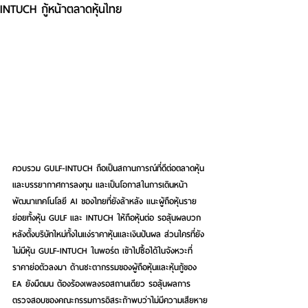
INTUCH กู้หน้าตลาดหุ้นไทย
ควบรวม GULF-INTUCH ถือเป็นสถานการณ์ที่ดีต่อตลาดหุ้น
และบรรยากาศการลงทุน และเป็นโอกาสในการเดินหน้า
พัฒนาเทคโนโลยี AI ของไทยที่ยังล้าหลัง แนะผู้ถือหุ้นราย
ย่อยทั้งหุ้น GULF และ INTUCH ให้ถือหุ้นต่อ รอลุ้นผลบวก
หลังตั้งบริษัทใหม่ทั้งในแง่ราคาหุ้นและเงินปันผล ส่วนใครที่ยัง
ไม่มีหุ้น GULF-INTUCH ในพอร์ต เข้าไปซื้อได้ในจังหวะที่
ราคาย่อตัวลงมา ด้านชะตากรรมของผู้ถือหุ้นและหุ้นกู้ของ 
EA ยังมืดมน ต้องร้องเพลงรอสถานเดียว รอลุ้นผลการ
ตรวจสอบของคณะกรรมการอิสระถ้าพบว่าไม่มีความเสียหาย