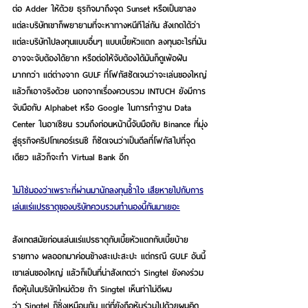
ต่อ Adder ให้ด้วย ธุรกิจมาถึงจุด Sunset หรือเป็นขาลง 
แต่ละบริษัทเขาก็พยายามที่จะหาทางหนีทีไล่กัน สังเกตได้ว่า
แต่ละบริษัทไปลงทุนแบบอื่นๆ แบบเบี้ยหัวแตก ลงทุนอะไรที่มัน
อาจจะจับต้องได้ยาก หรือต่อให้จับต้องได้มันก็ดูเพ้อฝัน
มากกว่า แต่ต่างจาก GULF ที่โฟกัสชัดเจนว่าจะเล่นของใหญ่
แล้วก็เอาจริงด้วย นอกจากเรื่องควบรวม INTUCH ยังมีการ
จับมือกับ Alphabet หรือ Google ในการทำฐาน Data 
Center ในอาเซียน รวมถึงก่อนหน้านี้จับมือกับ Binance ที่มุ่ง
สู่ธุรกิจคริปโทเคอร์เรนซี ก็ชัดเจนว่าเป็นดีลที่โฟกัสไปที่จุด
เดียว แล้วก็จะทำ Virtual Bank อีก
ไม่ใช่มองว่าเพราะที่ผ่านมานักลงทุนช้ำใจ เสียหายไปกับการ
เล่นแร่แปรธาตุของบริษัทควบรวมทำนองนี้กันมาเยอะ
สังเกตสมัยก่อนเล่นแร่แปรธาตุกับเบี้ยหัวแตกกับเบี้ยบ้าย
รายทาง ผลออกมาค่อนข้างสะเปะสะปะ แต่กรณี GULF อันนี้
เขาเล่นของใหญ่ แล้วก็เป็นที่น่าสังเกตว่า Singtel ยังคงร่วม
ถือหุ้นในบริษัทใหม่ด้วย ถ้า Singtel เห็นท่าไม่ดีผม
ว่า Singtel ก็ชิ่งเหมือนกัน แต่ที่ยังถือหุ้นร่วมไปด้วยผมคิด