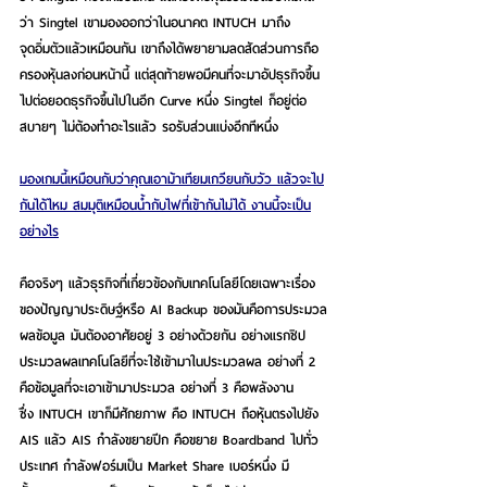
ว่า Singtel เขามองออกว่าในอนาคต INTUCH มาถึง
จุดอิ่มตัวแล้วเหมือนกัน เขาถึงได้พยายามลดสัดส่วนการถือ
ครองหุ้นลงก่อนหน้านี้ แต่สุดท้ายพอมีคนที่จะมาอัปธุรกิจขึ้น
ไปต่อยอดธุรกิจขึ้นไปในอีก Curve หนึ่ง Singtel ก็อยู่ต่อ
สบายๆ ไม่ต้องทำอะไรแล้ว รอรับส่วนแบ่งอีกทีหนึ่ง
มองเกมนี้เหมือนกับว่าคุณเอาม้าเทียมเกวียนกับวัว แล้วจะไป
กันได้ไหม สมมุติเหมือนน้ำกับไฟที่เข้ากันไม่ได้ งานนี้จะเป็น
อย่างไร
คือจริงๆ แล้วธุรกิจที่เกี่ยวข้องกับเทคโนโลยีโดยเฉพาะเรื่อง
ของปัญญาประดิษฐ์หรือ AI Backup ของมันคือการประมวล
ผลข้อมูล มันต้องอาศัยอยู่ 3 อย่างด้วยกัน อย่างแรกชิป
ประมวลผลเทคโนโลยีที่จะใช้เข้ามาในประมวลผล อย่างที่ 2 
คือข้อมูลที่จะเอาเข้ามาประมวล อย่างที่ 3 คือพลังงาน 
ซึ่ง INTUCH เขาก็มีศักยภาพ คือ INTUCH ถือหุ้นตรงไปยัง 
AIS แล้ว AIS กําลังขยายปีก คือขยาย Boardband ไปทั่ว
ประเทศ กำลังฟอร์มเป็น Market Share เบอร์หนึ่ง มี