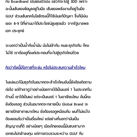
ทั้ง Boardband เป็นของตัวเอง แล้วก็จะไปสู่ 3DD เพราะ
ฉะนั้นเส้นของข้อมูลอยู่ในมือ เส้นของพลังงานก็อยู่ในมือ 
GULF ส่วนเส้นเทคโนโลยีตรงนี้ก็ใช้เงินแก้ปัญหา ซึ่งก็มีเงิน
เยอะ 8-9 ปีที่ผ่านมาได้ประโยชน์สูงสุดแล้ว จากรัฐบาลพล
เอก ประยุทธ์
จะบอกว่าเป็นน้ำกับน้ำมัน มันไม่เข้ากัน คนละธุรกิจกัน ก็คง
ไม่ใช่ เราต้องดูที่องค์ประกอบที่จะไปสู่ธุรกิจใหม่ด้วย
คิดว่าดีลนี้มีโอกาสที่จะล่ม หรือไม่ประสบความสำเร็จไหม
ในแง่แนวโน้มธุรกิจในอนาคตจะสำเร็จไหมอันนี้ยังต้องติดตาม
ต่อไป แต่ถ้าเราดูว่าอย่างน้อยการได้เป็นเบอร์ 1 ในประเทศใน
ด้านนี้ เขาได้เป็นแน่ แต่จะเป็นเบอร์ 1 ในอาเซียนไหม อันนี้คง
ยังต้องรอดู ส่วนในอนาคตจะกลายเป็น Global Brand จะ
ขยายปีกสาขาขนาดไหน ยังต้องรอดูเหมือนกัน ผมก็ไม่แน่ใจ 
ต้องยอมรับว่าเป็นเรื่องใหม่ แต่อย่างที่บอกว่ามันเป็น
สัญญาณที่ดี อย่างน้อยๆ เมืองไทยตอนนี้มันซบเซามาก 
เอกชนไม่กล้าลงทุน แต่การควบรวมระหว่าง GULF กับ 