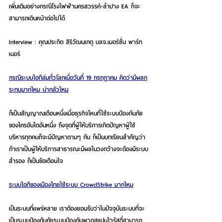
เพิ่มเติมอย่างกรณีโรงไฟฟ้านครสวรรค์-ลำปาง EA ก็จะ
สามารถเดินหน้าต่อไปได้
Interview : คุณ
ประกิต สิริวัฒนเกตุ บลจ.เมอร์ชั่น พาร์ท
เนอร์
กรณีระบบไอทีล่มทั่วโลกเมื่อวันที่ 19 กรกฎาคม คิดว่ามีผลก
ระทบมากไหม น่ากลัวไหม
ก็เป็นสัญญาณเตือนหนึ่งเมื่อธุรกิจไหนที่ใช้ระบบป้องกันภัย
ของใครอันใดอันหนึ่ง ถึงจุดที่ผู้ให้บริการเกิดปัญหาผู้ใช้
บริหารทุกคนก็จะมีปัญหาตามๆ กัน ก็เป็นบทเรียนสำคัญว่า
ถ้าเราเป็นผู้ให้บริการสาธารณะมีผลในวงกว้างจะต้องมีระบบ
สำรอง ก็เป็นข้อเตือนใจ
ระบบไอทีของเมืองไทยใช้ระบบ CrowdStrike มากไหม
เป็นระบบที่แพร่หลาย เราต้องยอมรับว่าในปัจจุบันระบบที่จะ
เป็นระบบป้องกันภัยระบบป้องกันพวกสแปมไวรัสที่สามารถ