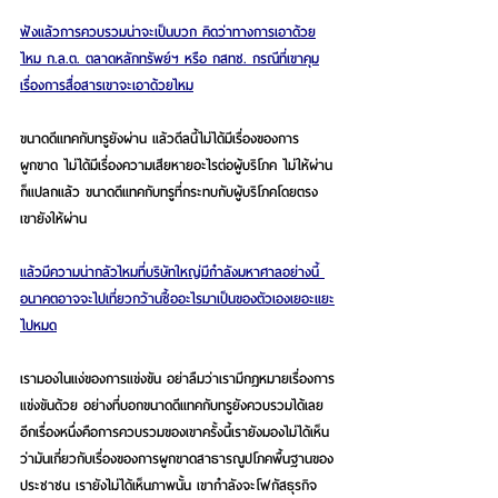
ฟังแล้วการควบรวมน่าจะเป็นบวก คิดว่าทางการเอาด้วย
ไหม ก.ล.ต. ตลาดหลักทรัพย์ฯ หรือ กสทช. กรณีที่เขาคุม
เรื่องการสื่อสารเขาจะเอาด้วยไหม
ขนาดดีแทคกับทรูยังผ่าน แล้วดีลนี้ไม่ได้มีเรื่องของการ
ผูกขาด ไม่ได้มีเรื่องความเสียหายอะไรต่อผู้บริโภค ไม่ให้ผ่าน
ก็แปลกแล้ว ขนาดดีแทคกับทรูที่กระทบกับผู้บริโภคโดยตรง 
เขายังให้ผ่าน
แล้วมีความน่ากลัวไหมที่บริษัทใหญ่มีกำลังมหาศาลอย่างนี้ 
อนาคตอาจจะไปเที่ยวกว้านซื้ออะไรมาเป็นของตัวเองเยอะแยะ
ไปหมด
เรามองในแง่ของการแข่งขัน อย่าลืมว่าเรามีกฎหมายเรื่องการ
แข่งขันด้วย อย่างที่บอกขนาดดีแทคกับทรูยังควบรวมได้เลย 
อีกเรื่องหนึ่งคือการควบรวมของเขาครั้งนี้เรายังมองไม่ได้เห็น
ว่ามันเกี่ยวกับเรื่องของการผูกขาดสาธารณูปโภคพื้นฐานของ
ประชาชน เรายังไม่ได้เห็นภาพนั้น เขากำลังจะโฟกัสธุรกิจ