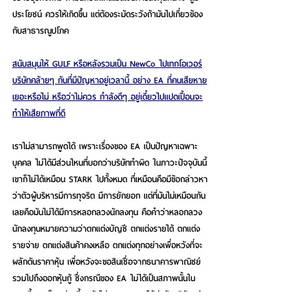
ประโยชน์ ควรให้เกิดขึ้น แต่ต้องระมัดระวังถ้ามันไปเกี่ยวข้อง
กับสาธารณูปโภค
สนับสนุนให้ GULF หรือหลังรวมเป็น NewCo ไปเทกโอเวอร์
บริษัทคล้ายๆ กันที่มีปัญหาอยู่เวลานี้ อย่าง EA ที่คนเสียหาย
เยอะหรือไม่ หรือว่าไม่ควร กำลังดีๆ อยู่เดี๋ยวไปแปดเปื้อนจะ
ทำให้เสียภาพที่ดี
เราไม่สามารถพูดได้ เพราะเรื่องของ EA เป็นปัญหาเฉพาะ
บุคคล ไม่ได้มีส่วนไหนที่บอกว่าบริษัททำผิด ในภาวะปัจจุบันนี้
เขาก็ไม่ได้เหมือน STARK ไปทั้งหมด ที่เหมือนคือมีข้อกล่าวหา
ว่าตัวผู้บริหารมีการทุจริต มีการยักยอก แต่ที่มันไม่เหมือนกัน
เลยคือมันไม่ได้มีการหลอกลวงนักลงทุน คือคำว่าหลอกลวง
นักลงทุนหมายความว่าตกแต่งบัญชี ตกแต่งรายได้ ตกแต่ง
รายจ่าย ตกแต่งสินค้าคงเหลือ ตกแต่งทุกอย่างเพื่อหวังที่จะ
ผลักดันราคาหุ้น เพื่อหวังจะขอสินเชื่อจากธนาคารพาณิชย์ 
รวมไปถึงออกหุ้นกู้ ซึ่งกรณีของ EA ไม่ได้เป็นสภาพนั้นใน
ตอนนี้ พอเป็นอย่างนี้เรายังไม่สามารถระบุได้ว่าตัวบริษัทแย่ 