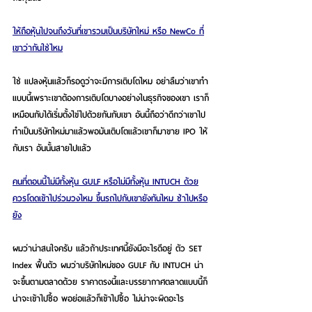
ให้ถือหุ้นไปจนถึงวันที่เขารวมเป็นบริษัทใหม่ หรือ NewCo ที่
เขาว่ากันใช่ไหม
ใช่ แปลงหุ้นแล้วก็รอดูว่าจะมีการเติบโตไหม อย่าลืมว่าเขาทำ
แบบนี้เพราะเขาต้องการเติบโตบางอย่างในธุรกิจของเขา เราก็
เหมือนกับได้เริ่มตั้งไข่ไปด้วยกันกับเขา อันนี้ถือว่าดีกว่าเขาไป
ทำเป็นบริษัทใหม่มาแล้วพอมันเติบโตแล้วเขาก็มาขาย IPO ให้
กับเรา อันนั้นสายไปแล้ว
คนที่ตอนนี้ไม่มีทั้งหุ้น GULF หรือไม่มีทั้งหุ้น INTUCH ด้วย
ควรโดดเข้าไปร่วมวงไหม ขึ้นรถไปกับเขายังทันไหม ช้าไปหรือ
ยัง
ผมว่าน่าสนใจครับ แล้วถ้าประเทศนี้ยังมีอะไรดีอยู่ ตัว SET 
Index ฟื้นตัว ผมว่าบริษัทใหม่ของ GULF กับ INTUCH น่า
จะขึ้นตามตลาดด้วย ราคาตรงนี้และบรรยากาศตลาดแบบนี้ก็
น่าจะเข้าไปซื้อ พอย่อแล้วก็เข้าไปซื้อ ไม่น่าจะผิดอะไร