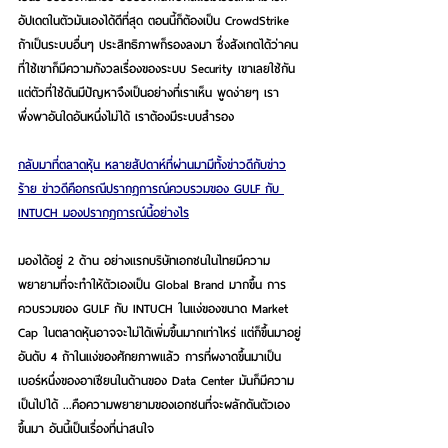
อัปเดตในตัวมันเองได้ดีที่สุด ตอนนี้ก็ต้องเป็น CrowdStrike 
ถ้าเป็นระบบอื่นๆ ประสิทธิภาพก็รองลงมา ซึ่งสังเกตได้ว่าคน
ที่ใช้เขาก็มีความกังวลเรื่องของระบบ Security เขาเลยใช้กัน 
แต่ตัวที่ใช้ดันมีปัญหาจึงเป็นอย่างที่เราเห็น พูดง่ายๆ เรา
พึ่งพาอันใดอันหนึ่งไม่ได้ เราต้องมีระบบสำรอง
กลับมาที่ตลาดหุ้น หลายสัปดาห์ที่ผ่านมามีทั้งข่าวดีกับข่าว
ร้าย ข่าวดีคือกรณีปรากฏการณ์ควบรวมของ GULF กับ 
INTUCH มองปรากฏการณ์นี้อย่างไร
มองได้อยู่ 2 ด้าน อย่างแรกบริษัทเอกชนในไทยมีความ
พยายามที่จะทำให้ตัวเองเป็น Global Brand มากขึ้น การ
ควบรวมของ GULF กับ INTUCH ในแง่ของขนาด Market 
Cap ในตลาดหุ้นอาจจะไม่ได้เพิ่มขึ้นมากเท่าไหร่ แต่ก็ขึ้นมาอยู่
อันดับ 4 ถ้าในแง่ของศักยภาพแล้ว การที่ผงาดขึ้นมาเป็น
เบอร์หนึ่งของอาเซียนในด้านของ Data Center มันก็มีความ
เป็นไปได้ ...คือความพยายามของเอกชนที่จะผลักดันตัวเอง
ขึ้นมา อันนี้เป็นเรื่องที่น่าสนใจ