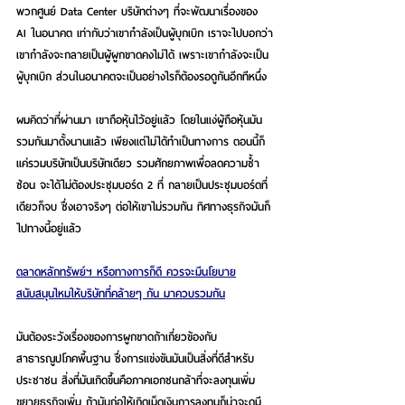
พวกศูนย์ Data Center บริษัทต่างๆ ที่จะพัฒนาเรื่องของ 
AI ในอนาคต เท่ากับว่าเขากำลังเป็นผู้บุกเบิก เราจะไปบอกว่า
เขากำลังจะกลายเป็นผู้ผูกขาดคงไม่ได้ เพราะเขากำลังจะเป็น
ผู้บุกเบิก ส่วนในอนาคตจะเป็นอย่างไรก็ต้องรอดูกันอีกทีหนึ่ง
ผมคิดว่าที่ผ่านมา เขาถือหุ้นไว้อยู่แล้ว โดยในแง่ผู้ถือหุ้นมัน
รวมกันมาตั้งนานแล้ว เพียงแต่ไม่ได้ทำเป็นทางการ ตอนนี้ก็
แค่รวมบริษัทเป็นบริษัทเดียว รวมศักยภาพเพื่อลดความซ้ำ
ซ้อน จะได้ไม่ต้องประชุมบอร์ด 2 ที่ กลายเป็นประชุมบอร์ดที่
เดียวก็จบ ซึ่งเอาจริงๆ ต่อให้เขาไม่รวมกัน ทิศทางธุรกิจมันก็
ไปทางนี้อยู่แล้ว
ตลาดหลักทรัพย์ฯ หรือทางการก็ดี ควรจะมีนโยบาย
สนับสนุนไหมให้บริษัทที่คล้ายๆ กัน มาควบรวมกัน
มันต้องระวังเรื่องของการผูกขาดถ้าเกี่ยวข้องกับ
สาธารณูปโภคพื้นฐาน ซึ่งการแข่งขันมันเป็นสิ่งที่ดีสำหรับ
ประชาชน สิ่งที่มันเกิดขึ้นคือภาคเอกชนกล้าที่จะลงทุนเพิ่ม 
ขยายธุรกิจเพิ่ม ถ้ามันก่อให้เกิดเม็ดเงินการลงทุนก็น่าจะดูมี