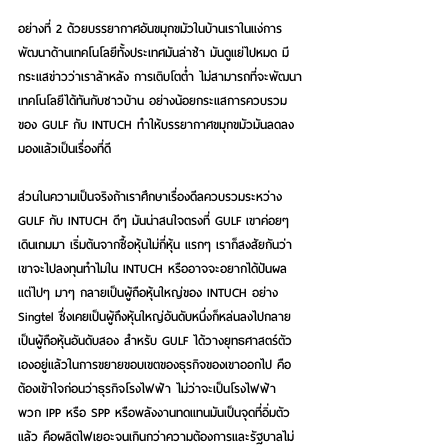
อย่างที่ 2 ด้วยบรรยากาศอันขมุกขมัวในบ้านเราในแง่การ
พัฒนาด้านเทคโนโลยีทั้งประเทศมันล่าช้า มันดูแย่ไปหมด มี
กระแสข่าวว่าเราล้าหลัง การเติบโตต่ำ ไม่สามารถที่จะพัฒนา
เทคโนโลยีได้ทันกับชาวบ้าน อย่างน้อยกระแสการควบรวม
ของ GULF กับ INTUCH ทำให้บรรยากาศขมุกขมัวมันลดลง 
มองแล้วเป็นเรื่องที่ดี
ส่วนในความเป็นจริงถ้าเราศึกษาเรื่องดีลควบรวมระหว่าง 
GULF กับ INTUCH ดีๆ มันน่าสนใจตรงที่ GULF เขาค่อยๆ 
เดินเกมมา เริ่มต้นจากซื้อหุ้นไม่กี่หุ้น แรกๆ เราก็สงสัยกันว่า
เขาจะไปลงทุนทำไมใน INTUCH หรืออาจจะอยากได้ปันผล 
แต่ไปๆ มาๆ กลายเป็นผู้ถือหุ้นใหญ่ของ INTUCH อย่าง 
Singtel ซึ่งเคยเป็นผู้ถึงหุ้นใหญ่อันดับหนึ่งก็หล่นลงไปกลาย
เป็นผู้ถือหุ้นอันดับสอง สำหรับ GULF ได้วางยุทธศาสตร์ตัว
เองอยู่แล้วในการขยายขอบเขตของธุรกิจของเขาออกไป คือ
ต้องเข้าใจก่อนว่าธุรกิจโรงไฟฟ้า ไม่ว่าจะเป็นโรงไฟฟ้า
พวก IPP หรือ SPP หรือพลังงานทดแทนมันเป็นจุดที่อิ่มตัว
แล้ว คือผลิตไฟเยอะจนเกินกว่าความต้องการและรัฐบาลไม่