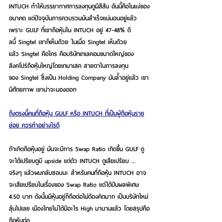
INTUCH ทำให้บรรยากาศการลงทุนดูมีสีสัน อันนี้คือในแง่ของ
อนาคต แต่ปัจจุบันการควบรวมมันสำเร็จแน่นอนอยู่แล้ว 
เพราะ GULF ที่เขาถือหุ้นใน INTUCH อยู่ 47-48% ดี
ลนี้ Singtel เขาก็เห็นด้วย ในเมื่อ Singtel เห็นด้วย 
แล้ว Singtel คือใคร คือบริษัทเทเลคอมขนาดใหญ่ของ
สิงคโปร์ถือหุ้นใหญ่โดยเทมาเสค สายตาในการลงทุน
ของ Singtel ซึ่งเป็น Holding Company มันล้ำอยู่แล้ว เขา
มีศักยภาพ เขาน่าจะมองออก
ถึงตรงนี้คนที่ถือหุ้น GULF หรือ INTUCH ที่เป็นผู้ถือหุ้นราย
ย่อย ควรทำอย่างไรดี
ถ้าเกิดถือหุ้นอยู่ มันจะมีการ Swap Ratio เกิดขึ้น GULF ดู
จะได้เปรียบดูมี upside แต่ตัว INTUCH ดูเสียเปรียบ ... 
จริงๆ แล้วผมกลับชอบนะ สำหรับคนที่ถือหุ้น INTUCH อาจ
จะเสียเปรียบในเรื่องของ Swap Ratio แต่ได้ปันผลพิเศษ 
4.50 บาท ดังนั้นมีหุ้นอยู่ก็ถือต่อไม่ต้องคิดมาก เป็นบริษัทใหม่
ลุ้นไปเลย เมืองไทยไม่ได้มีอะไร High มานานแล้ว โดยสรุปคือ
ถือหุ้นต่อ