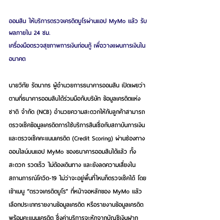
ออมสิน ให้บริการตรวจเครดิตบูโรผ่านแอป MyMo แล้ว รับ
ผลภายใน 24 ชม.
เครื่องมือตรวจสุขภาพการเงินก่อนกู้ เพื่อวางแผนการเงินใน
อนาคต
นายวิทัย รัตนากร ผู้อำนวยการธนาคารออมสิน
 เปิดเผยว่า 
ตามที่ธนาคารออมสินได้ร่วมมือกับบริษัท ข้อมูลเครดิตแห่ง
ชาติ จำกัด (NCB) อำนวยความสะดวกให้กับลูกค้าสามารถ
ตรวจเช็คข้อมูลเครดิตการใช้บริการสินเชื่อกับสถาบันการเงิน 
และตรวจเช็คคะแนนเครดิต (Credit Scoring) ผ่านช่องทาง
ออนไลน์บนแอป MyMo ของธนาคารออมสินได้แล้ว ทั้ง
สะดวก รวดเร็ว ไม่ต้องเดินทาง และยังลดความเสี่ยงใน
สถานการณ์โควิด-19 ไม่ว่าจะอยู่พื้นที่ไหนก็ตรวจเช็คได้ โดย
เข้าเมนู “ตรวจเครดิตบูโร” ที่หน้าจอหลักของ MyMo แล้ว
เลือกประเภทรายงานข้อมูลเครดิต หรือรายงานข้อมูลเครดิต
พร้อมคะแนนเครดิต ซึ่งค่าบริการจะหักจากบัญชีเงินฝาก 