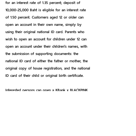
for an interest rate of 1.35 percent; deposit of 
10,000-25,000 Baht is eligible for an interest rate 
of 1.50 percent. Customers aged 12 or older can 
open an account in their own name, simply by 
using their original national ID card. Parents who 
wish to open an account for children under 12 can 
open an account under their children’s names, with 
the submission of supporting documents: the 
national ID card of either the father or mother, the 
original copy of house registration, and the national 
ID card of their child or original birth certificate.
Interested persons can open a KBank x BLACKPINK 
Taweesup Special Fixed Deposit Account from now 
until October 31, 2020, at any KBank branch, with 
no need for advance booking. For more details, 
please call the K-Contact Center at 02-888-8888, 
press 02; or visit 
https://kbank.co/2VkgyWR